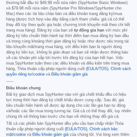
thường bắt đầu từ
$49.98
mỗi nửa năm (SpyHunter Basic Windows)
và
$79.98
mỗi nửa năm (SpyHunter Pro Windows/SpyHunter cho
Mac) theo các tài liệu chào bán và điều khoản trang đăng ký/mua
hàng (được tích hợp vào đây bằng cách tham chiếu; giá cả có thể
thay đổi tùy theo quốc gia hoặc chương trình khuyến mãi theo chi tiết
trang mua hàng). Đăng ký của bạn sẽ
tự động gia hạn
với mức phí
đăng ký tiêu chuẩn hiện hành tại thời điểm bạn mua đăng ký ban đầu
và trong cùng khoảng thời gian đăng ký hoặc như được nêu trong tài
liệu khuyến mãi/trang mua hàng, với điều kiện bạn là người dùng
đăng ký liên tục, không bị gián đoạn và bạn sẽ nhận được thông báo
về các khoản phí sắp tới trước khi đăng ký của bạn hết hạn. Việc
mua SpyHunter tuân theo các điều khoản và điều kiện trên trang mua
hàng, Thỏa thuận cấp phép người dùng cuối
(EULA/TOS)
,
Chính sách
quyền riêng tư/cookie
và
Điều khoản giảm giá
.
------
Điều khoản chung
Bất kỳ giao dịch mua SpyHunter nào với giá chiết khấu đều có hiệu
lực trong thời hạn đăng ký chiết khấu được cung cấp. Sau đó, giá
tiêu chuẩn hiện hành sẽ được áp dụng cho các lần gia hạn tự động
và/hoặc các lần mua trong tương lai. Giá cả có thể thay đổi, tuy nhiên
chúng tôi sẽ thông báo trước cho bạn về những thay đổi giá cả.
Tất cả các phiên bản SpyHunter đều yêu cầu bạn chấp nhận Thỏa
thuận cấp phép người dùng cuối
(EULA/TOS)
,
Chính sách bảo
mật/cookie
và
Điều khoản giảm giá
của chúng tôi. Vui lòng xem thêm