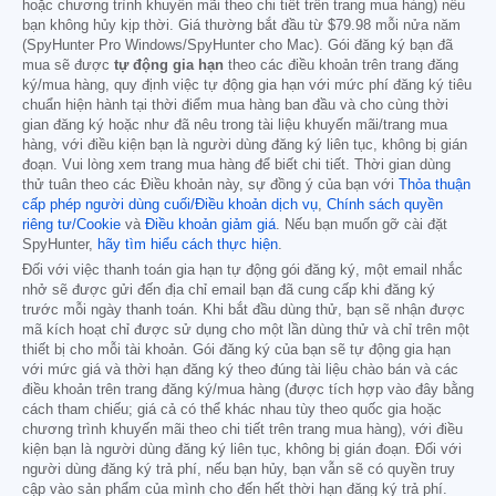
hoặc chương trình khuyến mãi theo chi tiết trên trang mua hàng) nếu
bạn không hủy kịp thời. Giá thường bắt đầu từ
$79.98
mỗi nửa năm
(SpyHunter Pro Windows/SpyHunter cho Mac). Gói đăng ký bạn đã
mua sẽ được
tự động gia hạn
theo các điều khoản trên trang đăng
ký/mua hàng, quy định việc tự động gia hạn với mức phí đăng ký tiêu
chuẩn hiện hành tại thời điểm mua hàng ban đầu và cho cùng thời
gian đăng ký hoặc như đã nêu trong tài liệu khuyến mãi/trang mua
hàng, với điều kiện bạn là người dùng đăng ký liên tục, không bị gián
đoạn. Vui lòng xem trang mua hàng để biết chi tiết. Thời gian dùng
thử tuân theo các Điều khoản này, sự đồng ý của bạn với
Thỏa thuận
cấp phép người dùng cuối/Điều khoản dịch vụ
,
Chính sách quyền
riêng tư/Cookie
và
Điều khoản giảm giá
. Nếu bạn muốn gỡ cài đặt
SpyHunter,
hãy tìm hiểu cách thực hiện
.
Đối với việc thanh toán gia hạn tự động gói đăng ký, một email nhắc
nhở sẽ được gửi đến địa chỉ email bạn đã cung cấp khi đăng ký
trước mỗi ngày thanh toán. Khi bắt đầu dùng thử, bạn sẽ nhận được
mã kích hoạt chỉ được sử dụng cho một lần dùng thử và chỉ trên một
thiết bị cho mỗi tài khoản. Gói đăng ký của bạn sẽ tự động gia hạn
với mức giá và thời hạn đăng ký theo đúng tài liệu chào bán và các
điều khoản trên trang đăng ký/mua hàng (được tích hợp vào đây bằng
cách tham chiếu; giá cả có thể khác nhau tùy theo quốc gia hoặc
chương trình khuyến mãi theo chi tiết trên trang mua hàng), với điều
kiện bạn là người dùng đăng ký liên tục, không bị gián đoạn. Đối với
người dùng đăng ký trả phí, nếu bạn hủy, bạn vẫn sẽ có quyền truy
cập vào sản phẩm của mình cho đến hết thời hạn đăng ký trả phí.