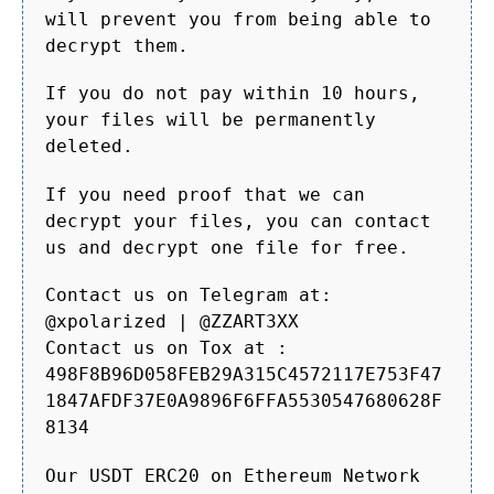
will prevent you from being able to
decrypt them.
If you do not pay within 10 hours,
your files will be permanently
deleted.
If you need proof that we can
decrypt your files, you can contact
us and decrypt one file for free.
Contact us on Telegram at:
@xpolarized | @ZZART3XX
Contact us on Tox at :
498F8B96D058FEB29A315C4572117E753F47
1847AFDF37E0A9896F6FFA5530547680628F
8134
Our USDT ERC20 on Ethereum Network