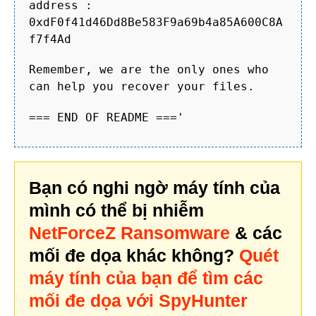
address :
0xdF0f41d46Dd8Be583F9a69b4a85A600C8A
f7f4Ad
Remember, we are the only ones who
can help you recover your files.
=== END OF README ==='
Bạn có nghi ngờ máy tính của
mình có thể bị nhiễm
NetForceZ Ransomware
& các
mối đe dọa khác không?
Quét
máy tính của bạn để tìm các
mối đe dọa với SpyHunter