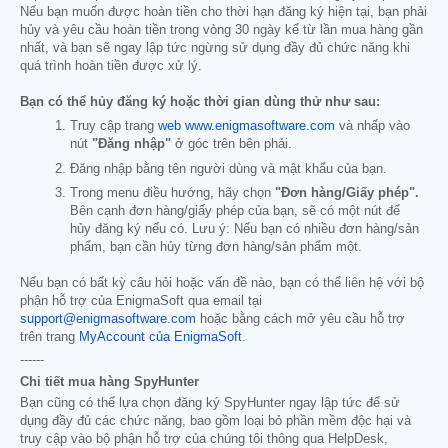
Nếu bạn muốn được hoàn tiền cho thời hạn đăng ký hiện tại, bạn phải
hủy và yêu cầu hoàn tiền trong vòng 30 ngày kể từ lần mua hàng gần
nhất, và bạn sẽ ngay lập tức ngừng sử dụng đầy đủ chức năng khi
quá trình hoàn tiền được xử lý.
Bạn có thể hủy đăng ký hoặc thời gian dùng thử như sau:
Truy cập trang
web www.enigmasoftware.com
và nhấp vào
nút
"Đăng nhập"
ở góc trên bên phải.
Đăng nhập bằng tên người dùng và mật khẩu của bạn.
Trong menu điều hướng, hãy chọn
"Đơn hàng/Giấy phép".
Bên cạnh đơn hàng/giấy phép của bạn, sẽ có một nút để
hủy đăng ký nếu có. Lưu ý: Nếu bạn có nhiều đơn hàng/sản
phẩm, bạn cần hủy từng đơn hàng/sản phẩm một.
Nếu bạn có bất kỳ câu hỏi hoặc vấn đề nào, bạn có thể liên hệ với bộ
phận hỗ trợ của EnigmaSoft qua email tại
support@enigmasoftware.com
hoặc bằng cách mở yêu cầu hỗ trợ
trên trang
MyAccount của EnigmaSoft
.
------
Chi tiết mua hàng SpyHunter
Bạn cũng có thể lựa chọn đăng ký SpyHunter ngay lập tức để sử
dụng đầy đủ các chức năng, bao gồm loại bỏ phần mềm độc hại và
truy cập vào bộ phận hỗ trợ của chúng tôi thông qua HelpDesk,