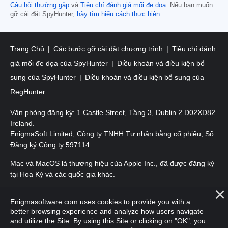
Câu hỏi thường gặp
và
Tiêu chí đánh giá mối đe dọa
. Nếu bạn muốn
gỡ cài đặt SpyHunter,
hãy tìm hiểu cách thực hiện
.
Trang Chủ
Các bước gỡ cài đặt chương trình
Tiêu chí đánh
giá mối đe dọa của SpyHunter
Điều khoản và điều kiện bổ
sung của SpyHunter
Điều khoản và điều kiện bổ sung của
RegHunter
Văn phòng đăng ký: 1 Castle Street, Tầng 3, Dublin 2 D02XD82
Ireland.
EnigmaSoft Limited, Công ty TNHH Tư nhân bằng cổ phiếu, Số
Đăng ký Công ty 597114.
Mac và MacOS là thương hiệu của Apple Inc., đã được đăng ký
tại Hoa Kỳ và các quốc gia khác.
Bản quyền 2016-2026. EnigmaSoft Ltd. Mọi quyền được bảo
Enigmasoftware.com uses cookies to provide you with a
lưu.
better browsing experience and analyze how users navigate
and utilize the Site. By using this Site or clicking on "OK", you