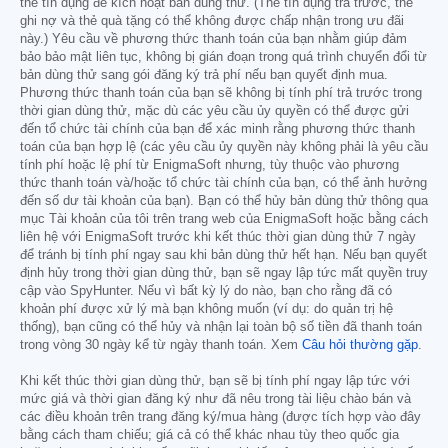
thẻ tín dụng để kích hoạt bản dùng thử. (Thẻ tín dụng trả trước, thẻ
ghi nợ và thẻ quà tặng có thể không được chấp nhận trong ưu đãi
này.) Yêu cầu về phương thức thanh toán của bạn nhằm giúp đảm
bảo bảo mật liên tục, không bị gián đoạn trong quá trình chuyển đổi từ
bản dùng thử sang gói đăng ký trả phí nếu bạn quyết định mua.
Phương thức thanh toán của bạn sẽ không bị tính phí trả trước trong
thời gian dùng thử, mặc dù các yêu cầu ủy quyền có thể được gửi
đến tổ chức tài chính của bạn để xác minh rằng phương thức thanh
toán của bạn hợp lệ (các yêu cầu ủy quyền này không phải là yêu cầu
tính phí hoặc lệ phí từ EnigmaSoft nhưng, tùy thuộc vào phương
thức thanh toán và/hoặc tổ chức tài chính của bạn, có thể ảnh hưởng
đến số dư tài khoản của bạn). Bạn có thể hủy bản dùng thử thông qua
mục Tài khoản của tôi trên trang web của EnigmaSoft hoặc bằng cách
liên hệ với EnigmaSoft trước khi kết thúc thời gian dùng thử 7 ngày
để tránh bị tính phí ngay sau khi bản dùng thử hết hạn. Nếu bạn quyết
định hủy trong thời gian dùng thử, bạn sẽ ngay lập tức mất quyền truy
cập vào SpyHunter. Nếu vì bất kỳ lý do nào, bạn cho rằng đã có
khoản phí được xử lý mà bạn không muốn (ví dụ: do quản trị hệ
thống), bạn cũng có thể hủy và nhận lại toàn bộ số tiền đã thanh toán
trong vòng 30 ngày kể từ ngày thanh toán. Xem
Câu hỏi thường gặp
.
Khi kết thúc thời gian dùng thử, bạn sẽ bị tính phí ngay lập tức với
mức giá và thời gian đăng ký như đã nêu trong tài liệu chào bán và
các điều khoản trên trang đăng ký/mua hàng (được tích hợp vào đây
bằng cách tham chiếu; giá cả có thể khác nhau tùy theo quốc gia