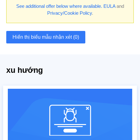
See additional offer below where available.
EULA
and
Privacy/Cookie Policy
.
Hiển thị biểu mẫu nhận xét (0)
xu hướng