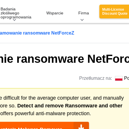
Badania
Multi-License
złośliwego
Wsparcie
Firma
Discount Quote
oprogramowania
amowanie ransomware NetForceZ
ie ransomware NetFor
Przetłumacz na:
Po
 difficult for the average computer user, and manually
more so.
Detect and remove
Ransomware
and other
ffers powerful anti-malware protection.