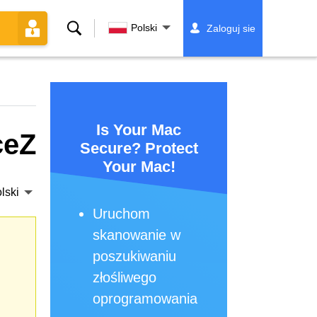
Szukaj
Polski
Zaloguj sie
Is Your Mac
ceZ
Secure? Protect
Your Mac!
lski
Uruchom
skanowanie w
poszukiwaniu
złośliwego
oprogramowania