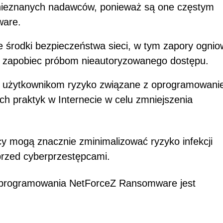
 nieznanych nadawców, ponieważ są one częstym
ware.
e środki bezpieczeństwa sieci, w tym zapory ognio
y zapobiec próbom nieautoryzowanego dostępu.
j użytkownikom ryzyko związane z oprogramowan
h praktyk w Internecie w celu zmniejszenia
icy mogą znacznie zminimalizować ryzyko infekcji
przed cyberprzestępcami.
 oprogramowania NetForceZ Ransomware jest