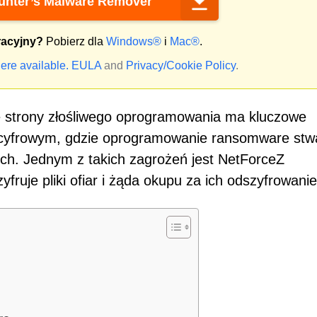
nter’s Malware Remover
racyjny?
Pobierz dla
Windows®
i
Mac®
.
ere available.
EULA
and
Privacy/Cookie Policy
.
 strony złośliwego oprogramowania ma kluczowe
cyfrowym, gdzie oprogramowanie ransomware stw
ch. Jednym z takich zagrożeń jest NetForceZ
ruje pliki ofiar i żąda okupu za ich odszyfrowanie