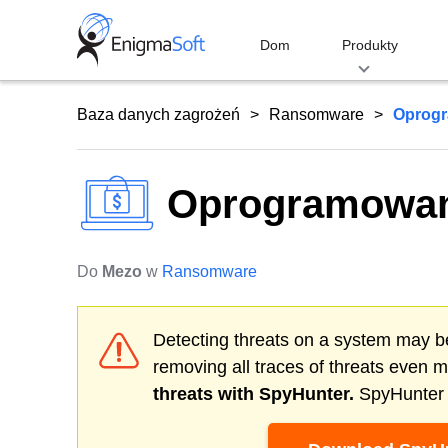
Skip
to
Dom
Produkty
content
Baza danych zagrożeń
Ransomware
Oprogr
Oprogramowan
Do
Mezo
w
Ransomware
Detecting threats on a system may be
removing all traces of threats even 
threats with SpyHunter.
SpyHunter o