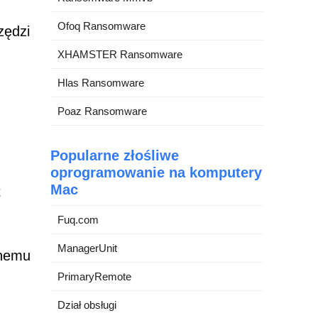
Ofoq Ransomware
zędzi
XHAMSTER Ransomware
Hlas Ransomware
Poaz Ransomware
Popularne złośliwe
oprogramowanie na komputery
Mac
t
Fuq.com
ManagerUnit
lnemu
PrimaryRemote
Dział obsługi