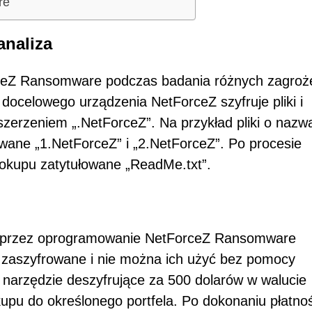
re
analiza
ceZ Ransomware podczas badania różnych zagroż
 docelowego urządzenia NetForceZ szyfruje pliki i
zszerzeniem „.NetForceZ”. Na przykład pliki o nazw
zwane „1.NetForceZ” i „2.NetForceZ”. Po procesie
okupu zatytułowane „ReadMe.txt”.
a przez oprogramowanie NetForceZ Ransomware
ały zaszyfrowane i nie można ich użyć bez pomocy
ły narzędzie deszyfrujące za 500 dolarów w walucie
upu do określonego portfela. Po dokonaniu płatnoś