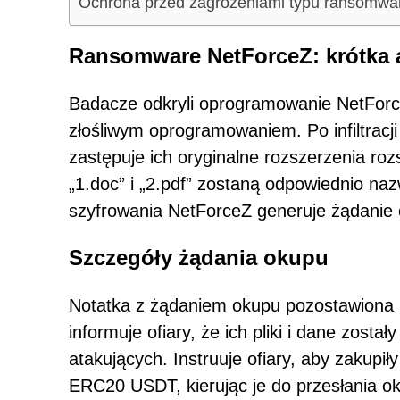
Ochrona przed zagrożeniami typu ransomwa
Ransomware NetForceZ: krótka 
Badacze odkryli oprogramowanie NetFor
złośliwym oprogramowaniem. Po infiltracji
zastępuje ich oryginalne rozszerzenia ro
„1.doc” i „2.pdf” zostaną odpowiednio na
szyfrowania NetForceZ generuje żądanie 
Szczegóły żądania okupu
Notatka z żądaniem okupu pozostawion
informuje ofiary, że ich pliki i dane zost
atakujących. Instruuje ofiary, aby zakupi
ERC20 USDT, kierując je do przesłania ok