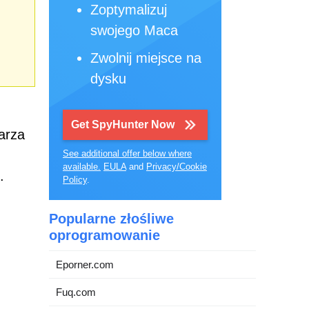
Zoptymalizuj
swojego Maca
Zwolnij miejsce na
dysku
Get SpyHunter Now
arza
See additional offer below where
available.
EULA
and
Privacy/Cookie
.
Policy
.
Popularne złośliwe
oprogramowanie
Eporner.com
Fuq.com