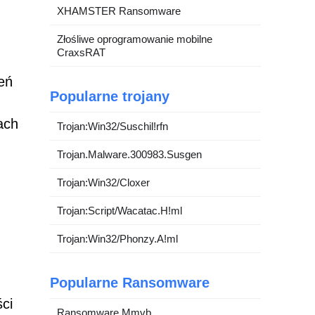
XHAMSTER Ransomware
Złośliwe oprogramowanie mobilne
CraxsRAT
eń
Popularne trojany
ach
Trojan:Win32/Suschil!rfn
Trojan.Malware.300983.Susgen
Trojan:Win32/Cloxer
Trojan:Script/Wacatac.H!ml
Trojan:Win32/Phonzy.A!ml
Popularne Ransomware
ci
Ransomware Mmvb