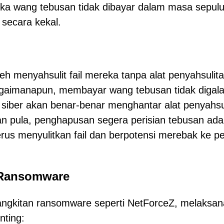
jika wang tebusan tidak dibayar dalam masa sepul
 secara kekal.
h menyahsulit fail mereka tanpa alat penyahsulit
agaimanapun, membayar wang tebusan tidak digal
siber akan benar-benar menghantar alat penyahsu
 pula, penghapusan segera perisian tebusan ada
us menyulitkan fail dan berpotensi merebak ke pe
 Ransomware
jangkitan ransomware seperti NetForceZ, melaksa
nting: