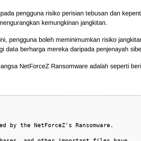
pada pengguna risiko perisian tebusan dan kepen
 mengurangkan kemungkinan jangkitan.
ni, pengguna boleh meminimumkan risiko jangkita
i data berharga mereka daripada penjenayah sibe
mangsa NetForceZ Ransomware adalah seperti beri
ed by the NetForceZ's Ransomware.
bases, and other important files have