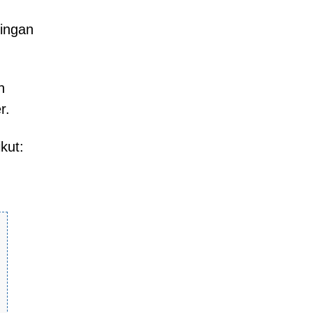
tingan
n
r.
kut: