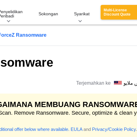
Multi-License
Penyelidikan
Sokongan
Syarikat
Discount Quote
Peribadi
ForceZ Ransomware
nsomware
Terjemahkan ke
 ملايو
GAIMANA MEMBUANG RANSOMWAR
 Scan. Remove Ransomware. Secure, optimize & clean y
itional offer below where available.
EULA
and
Privacy/Cookie Policy
.