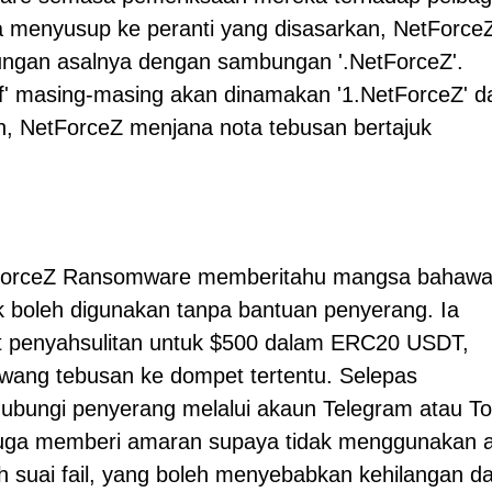
a menyusup ke peranti yang disasarkan, NetForce
ungan asalnya dengan sambungan '.NetForceZ'.
pdf' masing-masing akan dinamakan '1.NetForceZ' d
an, NetForceZ menjana nota tebusan bertajuk
etForceZ Ransomware memberitahu mangsa bahawa 
ak boleh digunakan tanpa bantuan penyerang. Ia
 penyahsulitan untuk $500 dalam ERC20 USDT,
ang tebusan ke dompet tertentu. Selepas
bungi penyerang melalui akaun Telegram atau To
 juga memberi amaran supaya tidak menggunakan a
h suai fail, yang boleh menyebabkan kehilangan d