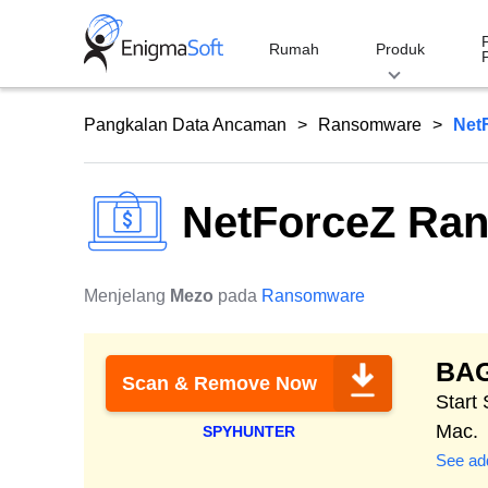
Skip
to
Rumah
Produk
content
Pangkalan Data Ancaman
Ransomware
Net
NetForceZ Ra
Menjelang
Mezo
pada
Ransomware
BA
Scan & Remove Now
Start
Mac.
SPYHUNTER
See add