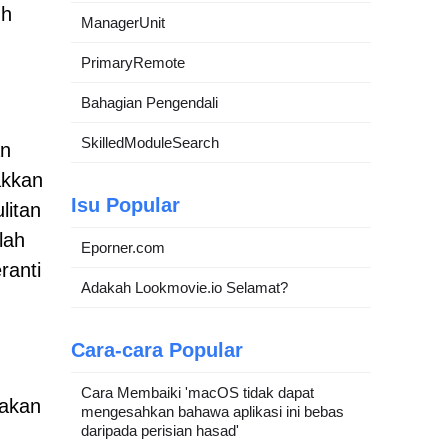
uh
ManagerUnit
PrimaryRemote
Bahagian Pengendali
SkilledModuleSearch
an
akkan
Isu Popular
litan
lah
Eporner.com
ranti
Adakah Lookmovie.io Selamat?
Cara-cara Popular
Cara Membaiki 'macOS tidak dapat
nakan
mengesahkan bahawa aplikasi ini bebas
daripada perisian hasad'