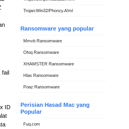
Z
Trojan:Win32/Phonzy.A!ml
an
Ransomware yang popular
Mmvb Ransomware
Ofoq Ransomware
XHAMSTER Ransomware
fail
Hlas Ransomware
Poaz Ransomware
Perisian Hasad Mac yang
x ID
Popular
lat
ata
Fuq.com