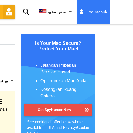
Cari
بهاس ملايو
Log masuk
Is Your Mac Secure?
Protect Your Mac!
Jalankan Imbasan
Perisian Hasad
Optimumkan Mac Anda
بهاس
Kosongkan Ruang
Cakera
E
our
Get SpyHunter Now
See additional offer below where
available.
EULA
and
Privacy/Cookie