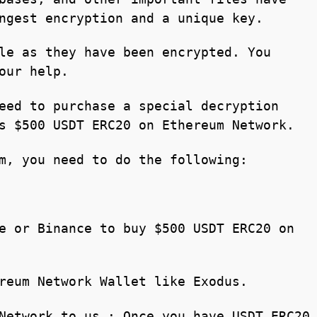
ngest encryption and a unique key.
le as they have been encrypted. You
our help.
eed to purchase a special decryption
s $500 USDT ERC20 on Ethereum Network.
m, you need to do the following:
e or Binance to buy $500 USDT ERC20 on
reum Network Wallet like Exodus.
Network to us : Once you have USDT ERC20