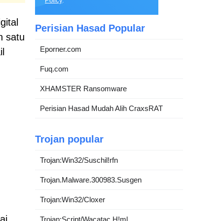
Policy
.
gital
Perisian Hasad Popular
h satu
Eporner.com
l
Fuq.com
XHAMSTER Ransomware
Perisian Hasad Mudah Alih CraxsRAT
Trojan popular
Trojan:Win32/Suschil!rfn
Trojan.Malware.300983.Susgen
Trojan:Win32/Cloxer
ai
Trojan:Script/Wacatac.H!ml