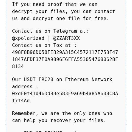
If you need proof that we can
decrypt your files, you can contact
us and decrypt one file for free.
Contact us on Telegram at:
@xpolarized | @ZZART3XX
Contact us on Tox at :
498F8B96D058FEB29A315C4572117E753F47
1847AFDF37E0A9896F6FFA5530547680628F
8134
Our USDT ERC20 on Ethereum Network
address :
0xdF0f41d46Dd8Be583F9a69b4a85A600C8A
f7f4Ad
Remember, we are the only ones who
can help you recover your files.