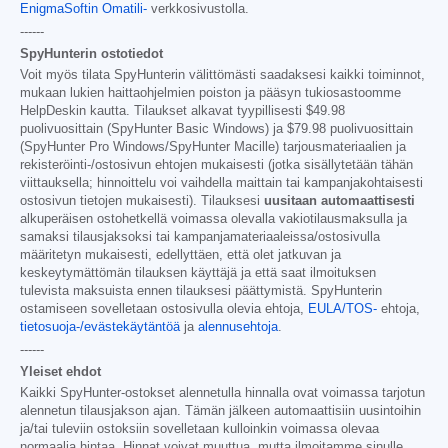
EnigmaSoftin Omatili-
verkkosivustolla.
------
SpyHunterin ostotiedot
Voit myös tilata SpyHunterin välittömästi saadaksesi kaikki toiminnot,
mukaan lukien haittaohjelmien poiston ja pääsyn tukiosastoomme
HelpDeskin kautta. Tilaukset alkavat tyypillisesti
$49.98
puolivuosittain (SpyHunter Basic Windows) ja
$79.98
puolivuosittain
(SpyHunter Pro Windows/SpyHunter Macille) tarjousmateriaalien ja
rekisteröinti-/ostosivun ehtojen mukaisesti (jotka sisällytetään tähän
viittauksella; hinnoittelu voi vaihdella maittain tai kampanjakohtaisesti
ostosivun tietojen mukaisesti). Tilauksesi
uusitaan automaattisesti
alkuperäisen ostohetkellä voimassa olevalla vakiotilausmaksulla ja
samaksi tilausjaksoksi tai kampanjamateriaaleissa/ostosivulla
määritetyn mukaisesti, edellyttäen, että olet jatkuvan ja
keskeytymättömän tilauksen käyttäjä ja että saat ilmoituksen
tulevista maksuista ennen tilauksesi päättymistä. SpyHunterin
ostamiseen sovelletaan ostosivulla olevia ehtoja,
EULA/TOS-
ehtoja,
tietosuoja-/evästekäytäntöä
ja
alennusehtoja
.
------
Yleiset ehdot
Kaikki SpyHunter-ostokset alennetulla hinnalla ovat voimassa tarjotun
alennetun tilausjakson ajan. Tämän jälkeen automaattisiin uusintoihin
ja/tai tuleviin ostoksiin sovelletaan kulloinkin voimassa olevaa
normaalia hintaa. Hinnat voivat muuttua, mutta ilmoitamme sinulle