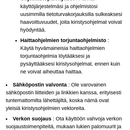
käyttöjärjestelmäsi ja ohjelmistosi
uusimmilla tietoturvakorjauksilla sulkeaksesi
haavoittuvuudet, joita kiristysohjelmat voivat
hyödyntää.
Haittaohjelmien torjuntaohjelmisto
:
Käytä hyvämaineisia haittaohjelmien
torjuntaohjelmia löytääksesi ja
pysäyttääksesi kiristysohjelmat, ennen kuin
ne voivat aiheuttaa haittaa.
Sähköpostin valvonta
: Ole varovainen
sähköpostin liitteiden ja linkkien kanssa, erityisesti
tuntemattomilta lähettäjiltä, koska nämä ovat
yleisiä kiristysohjelmien vektoreita.
Verkon suojaus
: Ota käyttöön vahvoja verkon
suojaustoimenpiteitä, mukaan lukien palomuurit ja