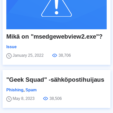
Mikä on "msedgewebview2.exe"?
Issue
January 25, 2022
38,706
"Geek Squad" -sähköpostihuijaus
Phishing
,
Spam
May 8, 2023
38,506