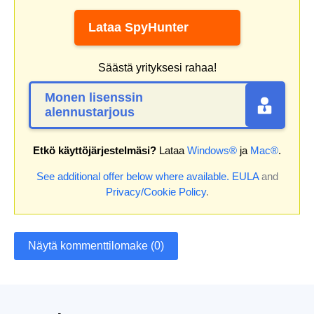
Lataa SpyHunter
Säästä yrityksesi rahaa!
Monen lisenssin
alennustarjous
Etkö käyttöjärjestelmäsi?
Lataa
Windows®
ja
Mac®
.
See additional offer below where available.
EULA
and
Privacy/Cookie Policy
.
Näytä kommenttilomake (0)