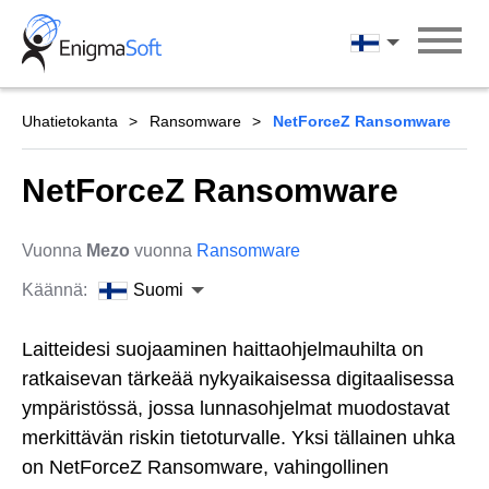
Skip
to
Suomi
content
Uhatietokanta
Ransomware
NetForceZ Ransomware
NetForceZ Ransomware
Vuonna
Mezo
vuonna
Ransomware
Käännä:
Suomi
Laitteidesi suojaaminen haittaohjelmauhilta on
ratkaisevan tärkeää nykyaikaisessa digitaalisessa
ympäristössä, jossa lunnasohjelmat muodostavat
merkittävän riskin tietoturvalle. Yksi tällainen uhka
on NetForceZ Ransomware, vahingollinen