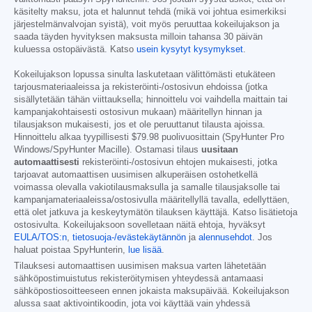
käsitelty maksu, jota et halunnut tehdä (mikä voi johtua esimerkiksi
järjestelmänvalvojan syistä), voit myös peruuttaa kokeilujakson ja
saada täyden hyvityksen maksusta milloin tahansa 30 päivän
kuluessa ostopäivästä. Katso
usein kysytyt kysymykset
.
Kokeilujakson lopussa sinulta laskutetaan välittömästi etukäteen
tarjousmateriaaleissa ja rekisteröinti-/ostosivun ehdoissa (jotka
sisällytetään tähän viittauksella; hinnoittelu voi vaihdella maittain tai
kampanjakohtaisesti ostosivun mukaan) määritellyn hinnan ja
tilausjakson mukaisesti, jos et ole peruuttanut tilausta ajoissa.
Hinnoittelu alkaa tyypillisesti
$79.98
puolivuosittain (SpyHunter Pro
Windows/SpyHunter Macille). Ostamasi tilaus
uusitaan
automaattisesti
rekisteröinti-/ostosivun ehtojen mukaisesti, jotka
tarjoavat automaattisen uusimisen alkuperäisen ostohetkellä
voimassa olevalla vakiotilausmaksulla ja samalle tilausjaksolle tai
kampanjamateriaaleissa/ostosivulla määritellyllä tavalla, edellyttäen,
että olet jatkuva ja keskeytymätön tilauksen käyttäjä. Katso lisätietoja
ostosivulta. Kokeilujaksoon sovelletaan näitä ehtoja, hyväksyt
EULA/TOS:n
,
tietosuoja-/evästekäytännön
ja
alennusehdot
. Jos
haluat poistaa SpyHunterin,
lue lisää
.
Tilauksesi automaattisen uusimisen maksua varten lähetetään
sähköpostimuistutus rekisteröitymisen yhteydessä antamaasi
sähköpostiosoitteeseen ennen jokaista maksupäivää. Kokeilujakson
alussa saat aktivointikoodin, jota voi käyttää vain yhdessä