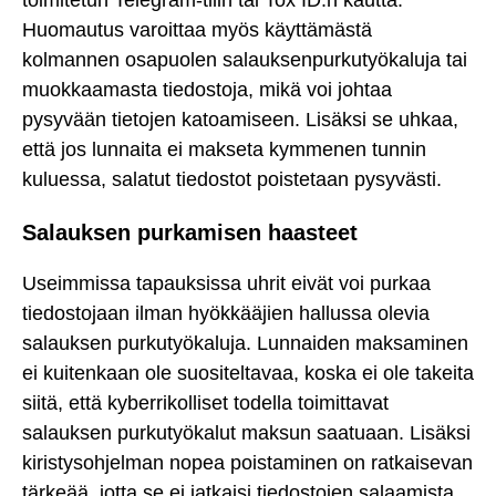
Huomautus varoittaa myös käyttämästä
kolmannen osapuolen salauksenpurkutyökaluja tai
muokkaamasta tiedostoja, mikä voi johtaa
pysyvään tietojen katoamiseen. Lisäksi se uhkaa,
että jos lunnaita ei makseta kymmenen tunnin
kuluessa, salatut tiedostot poistetaan pysyvästi.
Salauksen purkamisen haasteet
Useimmissa tapauksissa uhrit eivät voi purkaa
tiedostojaan ilman hyökkääjien hallussa olevia
salauksen purkutyökaluja. Lunnaiden maksaminen
ei kuitenkaan ole suositeltavaa, koska ei ole takeita
siitä, että kyberrikolliset todella toimittavat
salauksen purkutyökalut maksun saatuaan. Lisäksi
kiristysohjelman nopea poistaminen on ratkaisevan
tärkeää, jotta se ei jatkaisi tiedostojen salaamista