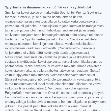
SpyHunterin ilmainen kokeilu: Tärkeät käyttöehdot
SpyHunter-kokeilujakso on tarkoitettu SpyHunter Pro- tai SpyHunter
for Mac -tuotteille, ja se sisältää useita laitteita (kuten
mainosmateriaaleissa/ostosivulla on kuvattu) kertaluonteiseksi 7
päivän kokeilujaksoksi. Kokeilujakso tarjoaa kattavat haittaohjelmien
tunnistus- ja poistotoiminnot, tehokkaat suojaukset järjestelmän
aktiiviseen suojaamiseen haittaohjelmauhilta sekä pääsyn tekniseen
tukitiimiimme SpyHunter-tukipalvelun kautta. Sinulta ei veloiteta
maksuja etukäteen kokeilujakson aikana, vaikka kokeilujakson
aktivoimiseen vaaditaan luottokortti. (Prepaid-luotto-, pankki- ja
lahjakortteja ei välttämättä hyväksytä tässä tarjouksessa.)
Maksutapasi vaatimus on varmistaa jatkuva ja keskeytymätön
suojaus siirryttäessäsi kokeilujaksosta maksulliseen tilaukseen, jos
päätät ostaa. Maksutavaltasi ei veloiteta maksusummaa etukäteen
kokeilujakson aikana, vaikka rahoituslaitoksellesi voidaan lähettää
valtuutuspyyntöjä maksutapasi voimassaolon varmistamiseksi
(tällaiset valtuutuspyynnöt eivät ole EnigmaSoftin veloituspyyntöjä,
mutta maksutavastasi ja/tai rahoituslaitoksestasi riippuen ne voivat
vaikuttaa tilisi saatavuuteen). Voit peruuttaa kokeilujaksosi
EnigmaSoftin verkkosivuston Oma tili -osiossa tai ottamalla yhteyttä
EnigmaSoftiin ennen 7 päivän kokeilujakson päättymistä, jotta vältyt
erääntyvältä ja käsiteltävältä maksulta heti kokeilujakson päättymisen
jälkeen. Jos päätät peruuttaa kokeilujakson aikana, menetät
välittömästi pääsyn SpyHunteriin. Jos jostain syystä uskot, että on