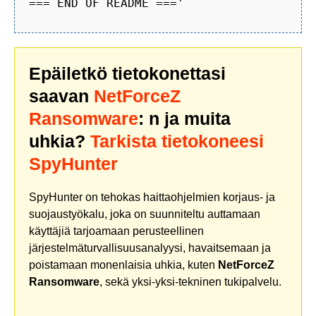
=== END OF README ==='
Epäiletkö tietokonettasi
saavan
NetForceZ
Ransomware
: n ja muita
uhkia?
Tarkista tietokoneesi
SpyHunter
SpyHunter on tehokas haittaohjelmien korjaus- ja
suojaustyökalu, joka on suunniteltu auttamaan
käyttäjiä tarjoamaan perusteellinen
järjestelmäturvallisuusanalyysi, havaitsemaan ja
poistamaan monenlaisia uhkia, kuten
NetForceZ
Ransomware
, sekä yksi-yksi-tekninen tukipalvelu.