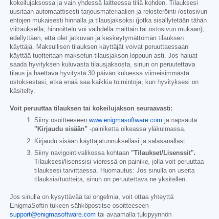
kokeilujaksossa ja vain yhdessä laitteessa tiliä kohden. Tilauksesi
uusitaan automaattisesti tarjousmateriaalien ja rekisteröinti-/ostosivun
ehtojen mukaisesti hinnalla ja tilausjaksoksi (jotka sisällytetään tähän
viittauksella; hinnoittelu voi vaihdella maittain tai ostosivun mukaan),
edellyttäen, että olet jatkuvan ja keskeytymättömän tilauksen
käyttäjä. Maksullisen tilauksen käyttäjät voivat peruuttaessaan
käyttää tuotteitaan maksetun tilausjakson loppuun asti. Jos haluat
saada hyvityksen kuluvasta tilausjaksosta, sinun on peruutettava
tilaus ja haettava hyvitystä 30 päivän kuluessa viimeisimmästä
ostoksestasi, etkä enää saa kaikkia toimintoja, kun hyvityksesi on
käsitelty.
Voit peruuttaa tilauksen tai kokeilujakson seuraavasti:
Siirry osoitteeseen
www.enigmasoftware.com
ja napsauta
"Kirjaudu sisään"
-painiketta oikeassa yläkulmassa.
Kirjaudu sisään käyttäjätunnuksellasi ja salasanallasi.
Siirry navigointivalikossa kohtaan
"Tilaukset/Lisenssit".
Tilauksesi/lisenssisi vieressä on painike, jolla voit peruuttaa
tilauksesi tarvittaessa. Huomautus: Jos sinulla on useita
tilauksia/tuotteita, sinun on peruutettava ne yksitellen.
Jos sinulla on kysyttävää tai ongelmia, voit ottaa yhteyttä
EnigmaSoftin tukeen sähköpostitse osoitteeseen
support@enigmasoftware.com
tai avaamalla tukipyynnön