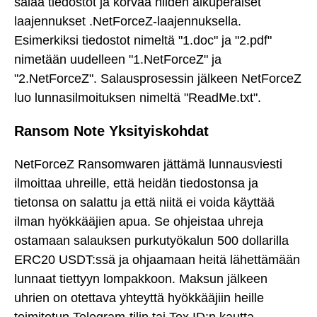
salaa tiedostot ja korvaa niiden alkuperäiset
laajennukset .NetForceZ-laajennuksella.
Esimerkiksi tiedostot nimeltä "1.doc" ja "2.pdf"
nimetään uudelleen "1.NetForceZ" ja
"2.NetForceZ". Salausprosessin jälkeen NetForceZ
luo lunnasilmoituksen nimeltä "ReadMe.txt".
Ransom Note Yksityiskohdat
NetForceZ Ransomwaren jättämä lunnausviesti
ilmoittaa uhreille, että heidän tiedostonsa ja
tietonsa on salattu ja että niitä ei voida käyttää
ilman hyökkääjien apua. Se ohjeistaa uhreja
ostamaan salauksen purkutyökalun 500 dollarilla
ERC20 USDT:ssä ja ohjaamaan heitä lähettämään
lunnaat tiettyyn lompakkoon. Maksun jälkeen
uhrien on otettava yhteyttä hyökkääjiin heille
toimitetun Telegram-tilin tai Tox ID:n kautta.