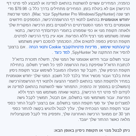
כהפניה; המחירים עשויים להשתנות בהתאם למדינה או למבצע לפי פרטי דף
הרכישה) אם לא ביטלת בזמן. המחירים מתחילים בדרך כלל ב-
$79.98
מדי
חצי שנה (SpyHunter Pro Windows/SpyHunter עבור Mac). המנוי שרכשת
יחודש אוטומטית
בהתאם לתנאי דף ההרשמה/רכישה, המספקים חידושים
אוטומטיים בדמי המנוי הסטנדרטיים הרלוונטיים בזמן הרכישה המקורית שלך
ולאותה תקופת מנוי או כפי שמפורט בחומרי הקידום/דף הרכישה, בתנאי
שאתה משתמש מנוי רציף וללא הפרעות. אנא עיין בדף הרכישה לפרטים.
תקופת הניסיון כפופה לתנאים אלה, הסכמתך להסכם רישיון משתמש
קרקע/תנאי שימוש
,
מדיניות פרטיות/קובצי Cookie
ותנאי הנחה
. אם ברצונך
להסיר את ההתקנה של SpyHunter,
למד כיצד
.
עבור תשלום עבור חידוש אוטומטי של המנוי שלך, תישלח תזכורת בדוא"ל
לכתובת הדוא"ל שסיפקת בעת ההרשמה לפני כל תאריך תשלום. בתחילת
תקופת הניסיון שלך, תקבל קוד הפעלה המוגבל לשימוש עבור תקופת ניסיון
אחת בלבד ועבור מכשיר אחד בלבד לכל חשבון. המנוי שלך יחודש אוטומטית
במחיר ולתקופת המנוי בהתאם לחומרי ההצעה ולתנאי דף ההרשמה/רכישה
(המשולבים במסמך זה כהפניה; התמחור עשוי להשתנות בהתאם למדינה או
לקידום לפי פרטי דף הרכישה), בתנאי שאתה משתמש מנוי רציף וללא
הפרעות. עבור משתמשי מנוי בתשלום, אם תבטל, תמשיך לקבל גישה
למוצר/ים שלך עד סוף תקופת המנוי בתשלום. אם ברצונך לקבל החזר כספי
עבור תקופת המנוי הנוכחית שלך, עליך לבטל ולהגיש בקשה להחזר כספי
תוך 30 יום ממועד הרכישה האחרונה שלך, ותפסיק מיד לקבל פונקציונליות
מלאה כאשר ההחזר שלך יעובד.
ניתן לבטל מנוי או תקופת ניסיון באופן הבא: