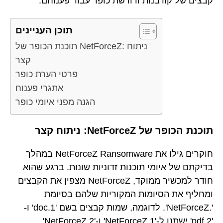
קבצים של קורבנות ודורשת כופר עבור פענוחם.
תוכן העניינים
תוכנת הכופר של NetForceZ: ניתוח
קצר
פרטי הערת כופר
אתגרי פענוח
הגנה מפני איומי כופר
תוכנת הכופר של NetForceZ: ניתוח קצר
חוקרים גילו את NetForceZ Ransomware במהלך
בדיקתם של איומי תוכנות זדוניות שונות. ברגע שהוא
חודר למכשיר ממוקד, NetForceZ מצפין את הקבצים
ומחליף את הסיומות המקוריות שלהם בסיומת
'.NetForceZ'. לדוגמה, שמות קבצים בשם '1.doc' ו-
'2.pdf' ישתנו ל-'1.NetForceZ' ו-'2.NetForceZ'