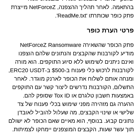
בהתאמה. לאחר תהליך ההצפנה, NetForceZ מייצרת
פתק כופר שכותרתו 'ReadMe.txt'.
פרטי הערת כופר
פתק הכופר שהשאירה NetForceZ Ransomware
מודיע לקורבנות שהקבצים והנתונים שלהם הוצפנו
ואינם ניתנים לשימוש ללא סיוע התוקפים. הוא מורה
לקורבנות לרכוש כלי פענוח ב-$500 ב-ERC20 USDT,
ומנחה אותם לשלוח את הכופר לארנק מוגדר. לאחר
התשלום, הקורבנות נדרשים ליצור קשר עם התוקפים
באמצעות חשבון טלגרם או Tox ID שסופק להם.
ההערה גם מזהירה מפני שימוש בכלי פענוח של צד
שלישי או שינוי הקבצים, מה שעלול להוביל לאובדן
נתונים קבוע. בנוסף, הוא מאיים שאם הכופר לא ישולם
תוך עשר שעות, הקבצים המוצפנים יימחקו לצמיתות.