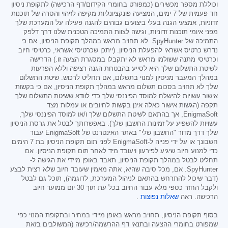
וכוללת מספר מכשירים (כמפורט בחומרי הקידום/דף הרכישה) לתקופת ניסיון
חד פעמית של 7 ימים, המציעה פונקציונליות מקיפה לזיהוי והסרה של תוכנות
זדוניות, אמצעי הגנה בעלי ביצועים גבוהים להגנה פעילה על המערכת שלך
מפני איומי תוכנות זדוניות, וגישה לצוות התמיכה הטכנית שלנו דרך דלפק
התמיכה של SpyHunter. לא תחויב מראש במהלך תקופת הניסיון, אם כי
נדרש כרטיס אשראי להפעלת הניסיון. (ייתכן שכרטיסי אשראי, כרטיסי חיוב
וכרטיסי מתנה ששולמו מראש לא יתקבלו במסגרת הצעה זו.) הדרישה
לשיטת התשלום שלך היא לסייע בהבטחת הגנה רציפה וללא הפרעות
במהלך המעבר מניסיון למנוי בתשלום, אם תחליט לרכוש. שיטת התשלום
שלך לא תחויב בסכום תשלום מראש במהלך תקופת הניסיון, אם כי בקשות
אישור עשויות להישלח למוסד הפיננסי שלך כדי לוודא ששיטת התשלום שלך
תקפה (הגשות אישור כאלה אינן בקשות לחיובים או עמלות מצד
EnigmaSoft, אך בהתאם לשיטת התשלום שלך ו/או למוסד הפיננסי שלך,
עשויות להשפיע על זמינות החשבון שלך). באפשרותך לבטל את גרסת הניסיון
שלך דרך מדור "החשבון שלי" באתר האינטרנט של EnigmaSoft עבור
חשבונך או על ידי פנייה ל-EnigmaSoft לפני תום תקופת הניסיון בת 7 הימים
כדי למנוע חיוב שיגיע לפירעון ויעובד מיד לאחר תום תקופת הניסיון. אם
תחליט לבטל במהלך תקופת הניסיון, תאבד באופן מיידי את הגישה ל-
SpyHunter. אם, מכל סיבה שהיא, אתה מאמין שעובד חיוב שלא רצית לבצע
(דבר שיכול להתרחש בהתאם לניהול המערכת, לדוגמה), תוכל גם לבטל
ולקבל החזר כספי מלא עבור החיוב בכל עת תוך 30 יום ממועד חיוב
הרכישה. ראה
שאלות נפוצות
.
בסוף תקופת הניסיון, תחויב מראש באופן מיידי במחיר ובתקופת המנוי כפי
שמפורט בחומרי ההצעה ובתנאי דף ההרשמה/רכישה (המשולבים בזאת