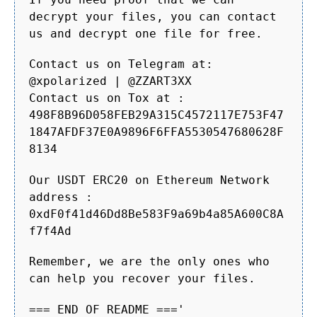
decrypt your files, you can contact
us and decrypt one file for free.
Contact us on Telegram at:
@xpolarized | @ZZART3XX
Contact us on Tox at :
498F8B96D058FEB29A315C4572117E753F47
1847AFDF37E0A9896F6FFA5530547680628F
8134
Our USDT ERC20 on Ethereum Network
address :
0xdF0f41d46Dd8Be583F9a69b4a85A600C8A
f7f4Ad
Remember, we are the only ones who
can help you recover your files.
=== END OF README ==='