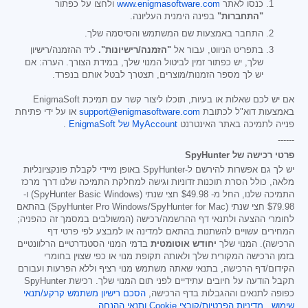
כנסו לאתר
www.enigmasoftware.com
ולחצו על כפתור
"התחברות"
בפינה הימנית העליונה.
התחבר באמצעות שם המשתמש והסיסמה שלך.
בתפריט הניווט, עבור אל
"הזמנה/רישיונות".
ליד ההזמנה/רישיון
שלך, יש כפתור זמין לביטול המנוי שלך, במידת הצורך. הערה: אם
יש לך מספר הזמנות/מוצרים, תצטרך לבטל אותם בנפרד.
אם יש לכם שאלות או בעיות, תוכלו ליצור קשר עם תמיכת EnigmaSoft
באמצעות דוא"ל לכתובת
support@enigmasoftware.com
או על ידי פתיחת
פנייה לתמיכה באתר האינטרנט
MyAccount של EnigmaSoft
.
------
פרטי רכישה של SpyHunter
יש לך גם אפשרות להירשם ל-SpyHunter באופן מיידי לקבלת פונקציונליות
מלאה, כולל הסרת תוכנות זדוניות וגישה למחלקת התמיכה שלנו דרך מרכז
התמיכה שלנו, החל מ-
$49.98
חצי שנתי (SpyHunter Basic Windows) ו-
$79.98
חצי שנתי (SpyHunter Pro Windows/SpyHunter for Mac) בהתאם
לחומרי ההצעה ולתנאי דף ההרשמה/רכישה (המשולבים במסמך זה כהפניה;
המחירים עשויים להשתנות בהתאם למדינה או למבצע לפי פרטי דף
הרכישה). המנוי שלך
יחודש אוטומטית
בדמי המנוי הסטנדרטיים הרלוונטיים
בזמן הרכישה המקורית שלך ולאותה תקופת מנוי או כפי שצוין בחומרי
הקידום/דף הרכישה, בתנאי שאתה משתמש מנוי רציף וללא הפרעות ועבורם
תקבל הודעה על חיובים עתידיים לפני תום המנוי שלך. רכישת SpyHunter
כפופה לתנאים וההגבלות בדף הרכישה,
הסכם רישיון משתמש קרקע/תנאי
שימוש
,
מדיניות הפרטיות/קובצי Cookie
ותנאי ההנחה
.