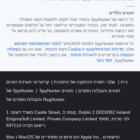
------
תנאים כלליים
כל רכישה של SpyHunter במחיר מוזל תקפה לתקופת המנוי המוזלת
המוצעת. לאחר מכן, המחיר הסטנדרטי הרלוונטי יחול על חידושים אוטומטיים
ו/או רכישות עתידיות. המחירים עשויים להשתנות, אך נודיע לכם מראש על
שינויי מחירים.
כל גרסאות SpyHunter כפופות להסכמתך
לתנאי השימוש/תנאי השימוש
שלנו,
מדיניות הפרטיות/קובצי ה-Cookie
ותנאי
ההנחה
. אנא עיין גם
בשאלות
הנפוצות
ובקריטריונים
להערכת איומים
. אם ברצונך להסיר את ההתקנה של
SpyHunter,
למד כיצד
.
בית
שלבי הסרת ההתקנה של התוכנית
קריטריוני הערכת האיום
SpyHunter תנאים והגבלות נוספים
תנאים
של SpyHunter
והגבלות נוספים של RegHunter
משרד רשום: 1 Castle Street, קומה 3, Dublin 2 D02XD82 Ireland.
EnigmaSoft Limited, Private Company Limited לפי מניות, מספר
רישום חברה 597114.
Mac ו-MacOS הם סימנים מסחריים של Apple Inc., הרשומים