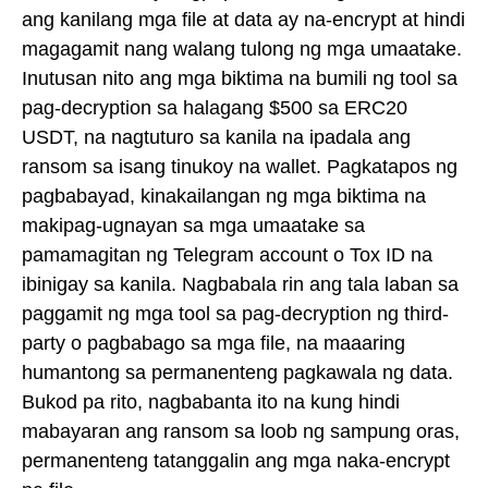
ang kanilang mga file at data ay na-encrypt at hindi
magagamit nang walang tulong ng mga umaatake.
Inutusan nito ang mga biktima na bumili ng tool sa
pag-decryption sa halagang $500 sa ERC20
USDT, na nagtuturo sa kanila na ipadala ang
ransom sa isang tinukoy na wallet. Pagkatapos ng
pagbabayad, kinakailangan ng mga biktima na
makipag-ugnayan sa mga umaatake sa
pamamagitan ng Telegram account o Tox ID na
ibinigay sa kanila. Nagbabala rin ang tala laban sa
paggamit ng mga tool sa pag-decryption ng third-
party o pagbabago sa mga file, na maaaring
humantong sa permanenteng pagkawala ng data.
Bukod pa rito, nagbabanta ito na kung hindi
mabayaran ang ransom sa loob ng sampung oras,
permanenteng tatanggalin ang mga naka-encrypt