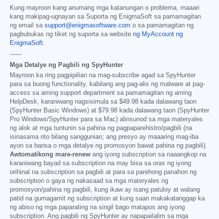
Kung mayroon kang anumang mga katanungan o problema, maaari
kang makipag-ugnayan sa Suporta ng EnigmaSoft sa pamamagitan
ng email sa
support@enigmasoftware.com
o sa pamamagitan ng
pagbubukas ng tiket ng suporta sa website
ng MyAccount ng
EnigmaSoft
.
------
Mga Detalye ng Pagbili ng SpyHunter
Mayroon ka ring pagpipilian na mag-subscribe agad sa SpyHunter
para sa buong functionality, kabilang ang pag-alis ng malware at pag-
access sa aming support department sa pamamagitan ng aming
HelpDesk, karaniwang nagsisimula sa
$49.98
kada dalawang taon
(SpyHunter Basic Windows) at
$79.98
kada dalawang taon (SpyHunter
Pro Windows/SpyHunter para sa Mac) alinsunod sa mga materyales
ng alok at mga tuntunin sa pahina ng pagpaparehistro/pagbili (na
isinasama rito bilang sanggunian; ang presyo ay maaaring mag-iba
ayon sa bansa o mga detalye ng promosyon bawat pahina ng pagbili).
Awtomatikong mare-renew
ang iyong subscription sa naaangkop na
karaniwang bayad sa subscription na may bisa sa oras ng iyong
orihinal na subscription sa pagbili at para sa parehong panahon ng
subscription o gaya ng nakasaad sa mga materyales ng
promosyon/pahina ng pagbili, kung ikaw ay isang patuloy at walang
patid na gumagamit ng subscription at kung saan makakatanggap ka
ng abiso ng mga paparating na singil bago matapos ang iyong
subscription. Ang pagbili ng SpyHunter ay napapailalim sa mga