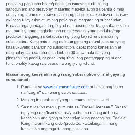
pahina ng pagpaparehistro/pagbili (na isinasama rito bilang
sanggunian; ang presyo ay maaaring mag-iba ayon sa bansa o mga
detalye ng promosyon bawat pahina ng pagbili), sa kondisyon na ikaw
ay isang tuloy-tuloy at walang patid na gumagamit ng subscription.
Para sa mga gumagamit ng bayad na subscription, kung kakanselahin
mo, patuloy kang magkakaroon ng access sa iyong produkto/mga
produkto hanggang sa katapusan ng iyong bayad na panahon ng
subscription. Kung nais mong makatanggap ng refund para sa iyong
kasalukuyang panahon ng subscription, dapat mong kanselahin at
mag-aplay para sa refund sa loob ng 30 araw mula sa iyong
pinakahuling pagbili, at agad kang ititigil ang pagtanggap ng buong
functionality kapag naproseso na ang iyong refund.
Maaari mong kanselahin ang isang subscription o Trial gaya ng
sumusunod:
Pumunta sa
www.enigmasoftware.com
at i-click ang buton
na
"Login"
sa kanang sulok sa itaas.
Mag-log in gamit ang iyong username at password.
Sa navigation menu, pumunta sa
"Order/Licenses."
Sa tabi
ng iyong order/lisensya, may button na magagamit para
kanselahin ang iyong subscription kung naaangkop. Paalala:
Kung marami kang order/produkto, kakailanganin mong
kanselahin ang mga ito nang paisa-isa.