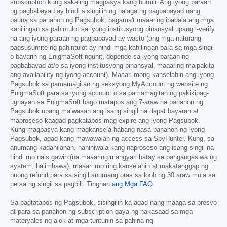
subscription kung sakaling magpasya kang bumili. Ang iyong paraan
ng pagbabayad ay hindi sisingilin ng halaga ng pagbabayad nang
pauna sa panahon ng Pagsubok, bagama't maaaring ipadala ang mga
kahilingan sa pahintulot sa iyong institusyong pinansyal upang i-verify
na ang iyong paraan ng pagbabayad ay wasto (ang mga naturang
pagsusumite ng pahintulot ay hindi mga kahilingan para sa mga singil
o bayarin ng EnigmaSoft ngunit, depende sa iyong paraan ng
pagbabayad at/o sa iyong institusyong pinansyal, maaaring maipakita
ang availability ng iyong account). Maaari mong kanselahin ang iyong
Pagsubok sa pamamagitan ng seksyong MyAccount ng website ng
EnigmaSoft para sa iyong account o sa pamamagitan ng pakikipag-
ugnayan sa EnigmaSoft bago matapos ang 7-araw na panahon ng
Pagsubok upang maiwasan ang isang singil na dapat bayaran at
maproseso kaagad pagkatapos mag-expire ang iyong Pagsubok.
Kung magpasya kang magkansela habang nasa panahon ng iyong
Pagsubok, agad kang mawawalan ng access sa SpyHunter. Kung, sa
anumang kadahilanan, naniniwala kang naproseso ang isang singil na
hindi mo nais gawin (na maaaring mangyari batay sa pangangasiwa ng
system, halimbawa), maaari mo ring kanselahin at makatanggap ng
buong refund para sa singil anumang oras sa loob ng 30 araw mula sa
petsa ng singil sa pagbili. Tingnan
ang Mga FAQ
.
Sa pagtatapos ng Pagsubok, sisingilin ka agad nang maaga sa presyo
at para sa panahon ng subscription gaya ng nakasaad sa mga
materyales ng alok at mga tuntunin sa pahina ng