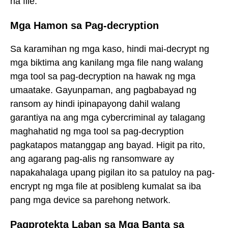
na file.
Mga Hamon sa Pag-decryption
Sa karamihan ng mga kaso, hindi mai-decrypt ng
mga biktima ang kanilang mga file nang walang
mga tool sa pag-decryption na hawak ng mga
umaatake. Gayunpaman, ang pagbabayad ng
ransom ay hindi ipinapayong dahil walang
garantiya na ang mga cybercriminal ay talagang
maghahatid ng mga tool sa pag-decryption
pagkatapos matanggap ang bayad. Higit pa rito,
ang agarang pag-alis ng ransomware ay
napakahalaga upang pigilan ito sa patuloy na pag-
encrypt ng mga file at posibleng kumalat sa iba
pang mga device sa parehong network.
Pagprotekta Laban sa Mga Banta sa