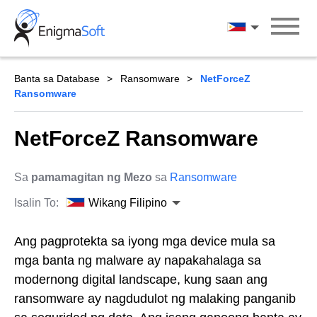
Skip
to
Wikang Filipin
content
Banta sa Database
Ransomware
NetForceZ
Ransomware
NetForceZ Ransomware
Sa
pamamagitan ng Mezo
sa
Ransomware
Isalin To:
Wikang Filipino
Ang pagprotekta sa iyong mga device mula sa
mga banta ng malware ay napakahalaga sa
modernong digital landscape, kung saan ang
ransomware ay nagdudulot ng malaking panganib