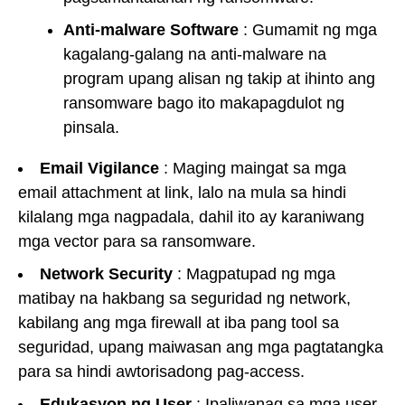
Anti-malware Software
: Gumamit ng mga
kagalang-galang na anti-malware na
program upang alisan ng takip at ihinto ang
ransomware bago ito makapagdulot ng
pinsala.
Email Vigilance
: Maging maingat sa mga
email attachment at link, lalo na mula sa hindi
kilalang mga nagpadala, dahil ito ay karaniwang
mga vector para sa ransomware.
Network Security
: Magpatupad ng mga
matibay na hakbang sa seguridad ng network,
kabilang ang mga firewall at iba pang tool sa
seguridad, upang maiwasan ang mga pagtatangka
para sa hindi awtorisadong pag-access.
Edukasyon ng User
: Ipaliwanag sa mga user