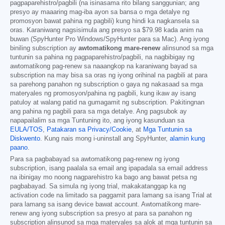
pagpaparehistro/pagbili (na isinasama rito bilang sanggunian; ang
presyo ay maaaring mag-iba ayon sa bansa o mga detalye ng
promosyon bawat pahina ng pagbili) kung hindi ka nagkansela sa
oras. Karaniwang nagsisimula ang presyo sa
$79.98
kada anim na
buwan (SpyHunter Pro Windows/SpyHunter para sa Mac). Ang iyong
biniling subscription ay
awtomatikong mare-renew
alinsunod sa mga
tuntunin sa pahina ng pagpaparehistro/pagbili, na nagbibigay ng
awtomatikong pag-renew sa naaangkop na karaniwang bayad sa
subscription na may bisa sa oras ng iyong orihinal na pagbili at para
sa parehong panahon ng subscription o gaya ng nakasaad sa mga
materyales ng promosyon/pahina ng pagbili, kung ikaw ay isang
patuloy at walang patid na gumagamit ng subscription. Pakitingnan
ang pahina ng pagbili para sa mga detalye. Ang pagsubok ay
napapailalim sa mga Tuntuning ito, ang iyong kasunduan sa
EULA/TOS
,
Patakaran sa Privacy/Cookie
, at
Mga Tuntunin sa
Diskwento
. Kung nais mong i-uninstall ang SpyHunter,
alamin kung
paano
.
Para sa pagbabayad sa awtomatikong pag-renew ng iyong
subscription, isang paalala sa email ang ipapadala sa email address
na ibinigay mo noong nagparehistro ka bago ang bawat petsa ng
pagbabayad. Sa simula ng iyong trial, makakatanggap ka ng
activation code na limitado sa paggamit para lamang sa isang Trial at
para lamang sa isang device bawat account. Awtomatikong mare-
renew ang iyong subscription sa presyo at para sa panahon ng
subscription alinsunod sa mga materyales sa alok at mga tuntunin sa