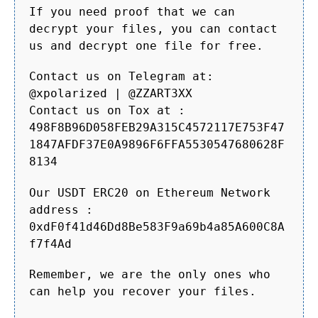
If you need proof that we can
decrypt your files, you can contact
us and decrypt one file for free.
Contact us on Telegram at:
@xpolarized | @ZZART3XX
Contact us on Tox at :
498F8B96D058FEB29A315C4572117E753F47
1847AFDF37E0A9896F6FFA5530547680628F
8134
Our USDT ERC20 on Ethereum Network
address :
0xdF0f41d46Dd8Be583F9a69b4a85A600C8A
f7f4Ad
Remember, we are the only ones who
can help you recover your files.