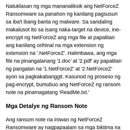
Natuklasan ng mga mananaliksik ang NetForceZ
Ransomware sa panahon ng kanilang pagsusuri
sa iba't ibang banta ng malware. Sa sandaling
makalusot ito sa isang naka-target na device, ine-
encrypt ng NetForceZ ang mga file at papalitan
ang kanilang orihinal na mga extension ng
extension na '.NetForceZ'. Halimbawa, ang mga
file na pinangalanang '1.doc' at '2.pdf' ay papalitan
ng pangalan na '1.NetForceZ' at '2.NetForceZ'
ayon sa pagkakabanggit. Kasunod ng proseso ng
pag-encrypt, bumubuo ang NetForceZ ng ransom
note na pinamagatang 'ReadMe.txt.'
Mga Detalye ng Ransom Note
Ang ransom note na iniwan ng NetForceZ
Ransomware ay nagpapaalam sa mga biktima na