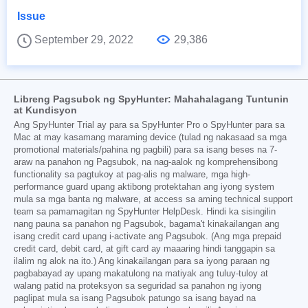
Issue
September 29, 2022
29,386
Libreng Pagsubok ng SpyHunter: Mahahalagang Tuntunin
at Kundisyon
Ang SpyHunter Trial ay para sa SpyHunter Pro o SpyHunter para sa
Mac at may kasamang maraming device (tulad ng nakasaad sa mga
promotional materials/pahina ng pagbili) para sa isang beses na 7-
araw na panahon ng Pagsubok, na nag-aalok ng komprehensibong
functionality sa pagtukoy at pag-alis ng malware, mga high-
performance guard upang aktibong protektahan ang iyong system
mula sa mga banta ng malware, at access sa aming technical support
team sa pamamagitan ng SpyHunter HelpDesk. Hindi ka sisingilin
nang pauna sa panahon ng Pagsubok, bagama't kinakailangan ang
isang credit card upang i-activate ang Pagsubok. (Ang mga prepaid
credit card, debit card, at gift card ay maaaring hindi tanggapin sa
ilalim ng alok na ito.) Ang kinakailangan para sa iyong paraan ng
pagbabayad ay upang makatulong na matiyak ang tuluy-tuloy at
walang patid na proteksyon sa seguridad sa panahon ng iyong
paglipat mula sa isang Pagsubok patungo sa isang bayad na