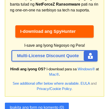
banta tulad ng
NetForceZ Ransomware
pati na rin
ng one-on-one na serbisyo sa tech na suporta.
I-download ang SpyHunter
I-save ang Iyong Negosyo ng Pera!
Multi-License Discount Quote
Hindi ang iyong OS?
I-download para sa
Windows®
at
Mac®
.
See additional offer below where available.
EULA
and
Privacy/Cookie Policy
.
Ipakita ang form ng komento (0)