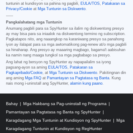
tuntunin at kundisyon sa pahina ng pagbili,
EULA/TOS
,
Patakaran sa
Privacy/Cookie
at
Mga Tuntunin sa Diskwento
.
------
Pangkalahatang mga Tuntunin
Anumang pagbili para sa SpyHunter sa ilalim ng diskwentong presyo
ay may bisa para sa iniaalok na diskwentong termino ng subscription.
Pagkatapos nito, ang naaangkop na karaniwang presyo sa panahong
iyon ay ilalapat para sa mga awtomatikong pag-renew at/o mga pagbili
sa hinaharap. Ang presyo ay maaaring magbago, bagama't aabisuhan
ka namin nang maaga tungkol sa mga pagbabago sa presyo.
Ang lahat ng bersyon ng SpyHunter ay napapailalim sa iyong
pagsang-ayon sa aming
EULA/TOS
,
Patakaran sa
Pagkapribado/Cookie
, at
Mga Tuntunin sa Diskwento
. Pakitingnan din
ang aming
Mga FAQ
at
Pamantayan sa Pagtatasa ng Banta
. Kung
nais mong i-uninstall ang SpyHunter,
alamin kung paano
.
Bahay
Mga Hakbang sa Pag-uninstall ng Programa
Pamantayan sa Pagtatasa ng Banta ng SpyHunter
Karagdagang Mga Tuntunin at Kundisyon ng SpyHunter
Mga
Karagdagang Tuntunin at Kundisyon ng RegHunter