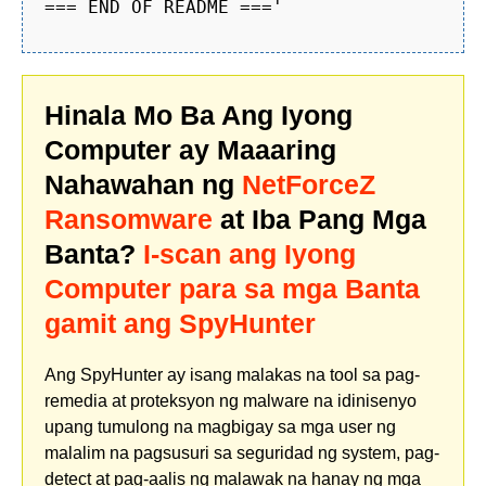
=== END OF README ==='
Hinala Mo Ba Ang Iyong
Computer ay Maaaring
Nahawahan ng
NetForceZ
Ransomware
at Iba Pang Mga
Banta?
I-scan ang Iyong
Computer para sa mga Banta
gamit ang SpyHunter
Ang SpyHunter ay isang malakas na tool sa pag-
remedia at proteksyon ng malware na idinisenyo
upang tumulong na magbigay sa mga user ng
malalim na pagsusuri sa seguridad ng system, pag-
detect at pag-aalis ng malawak na hanay ng mga