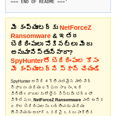
=== END OF README ==='
మీ కంప్యూటర్‌కు
NetForceZ
Ransomware
& ఇతర
బెదిరింపులు సోకినట్లు మీరు
అనుమానిస్తున్నారా?
SpyHunterతో బెదిరింపుల కోసం
మీ కంప్యూటర్‌ని స్కాన్ చేయండి
SpyHunter అనేది శక్తివంతమైన మాల్వేర్
నివారణ మరియు రక్షణ సాధనం, ఇది
వినియోగదారులకు లోతైన సిస్టమ్ భద్రతా
విశ్లేషణ,
NetForceZ Ransomware
వంటి అనేక
రకాల బెదిరింపులను గుర్తించడం మరియు
తీసివేయడం అలాగే ఒకరిపై ఒకరు సాంకేతిక