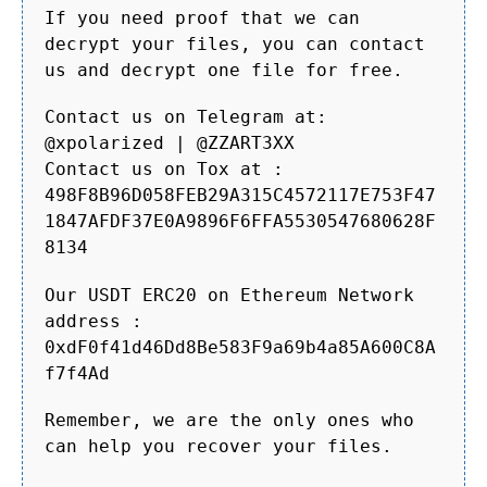
If you need proof that we can
decrypt your files, you can contact
us and decrypt one file for free.
Contact us on Telegram at:
@xpolarized | @ZZART3XX
Contact us on Tox at :
498F8B96D058FEB29A315C4572117E753F47
1847AFDF37E0A9896F6FFA5530547680628F
8134
Our USDT ERC20 on Ethereum Network
address :
0xdF0f41d46Dd8Be583F9a69b4a85A600C8A
f7f4Ad
Remember, we are the only ones who
can help you recover your files.