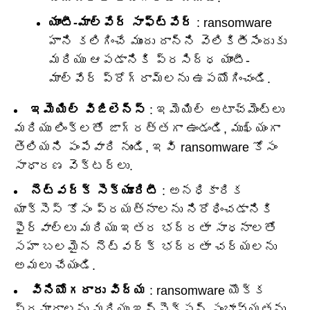
యాంటీ-మాల్వేర్ సాఫ్ట్‌వేర్
: ransomware
హాని కలిగించే ముందు దాన్ని వెలికితీసేందుకు
మరియు ఆపడానికి ప్రసిద్ధ యాంటీ-
మాల్వేర్ ప్రోగ్రామ్‌లను ఉపయోగించండి.
ఇమెయిల్ విజిలెన్స్
: ఇమెయిల్ అటాచ్‌మెంట్‌లు
మరియు లింక్‌లతో జాగ్రత్తగా ఉండండి, ముఖ్యంగా
తెలియని పంపేవారి నుండి, ఇవి ransomware కోసం
సాధారణ వెక్టర్‌లు.
నెట్‌వర్క్ సెక్యూరిటీ
: అనధికారిక
యాక్సెస్ కోసం ప్రయత్నాలను నిరోధించడానికి
ఫైర్‌వాల్‌లు మరియు ఇతర భద్రతా సాధనాలతో
సహా బలమైన నెట్‌వర్క్ భద్రతా చర్యలను
అమలు చేయండి.
వినియోగదారు విద్య
: ransomware యొక్క
ప్రమాదాలను మరియు ఇన్‌ఫెక్షన్ సంభావ్యతను