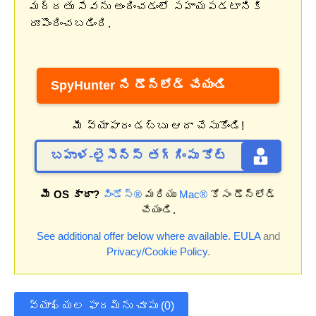
మద్దతు సేవను అందించడంలో సహాయపడటానికి
రూపొందించబడింది.
SpyHunter ని డౌన్‌లోడ్ చేయండి
మీ వ్యాపారం డబ్బు ఆదా చేసుకోండి!
బహుళ-లైసెన్స్ తగ్గింపు కోట్
మీ OS కాదా?
విండోస్®
మరియు
Mac®
కోసం డౌన్‌లోడ్
చేయండి.
See additional offer below where available.
EULA
and
Privacy/Cookie Policy
.
వ్యాఖ్యల ఫారమ్‌ను చూపు (0)