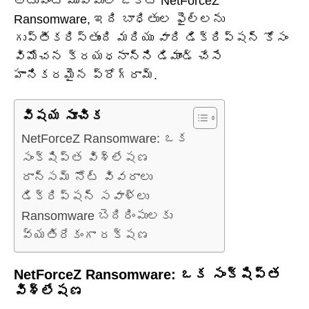
అటువంటి ముప్పులో ఒకటి NetForceZ
Ransomware, ఇది బాధితుల ఫైల్‌లను
గుప్తీకరిస్తుంది మరియు వారి డిక్రిప్షన్ కోసం
విమోచన క్రయధనాన్ని డిమాండ్ చేసే
హానికరమైన ప్రోగ్రామ్.
విషయ సూచిక
NetForceZ Ransomware: ఒక
సంక్షిప్త విశ్లేషణ
రాన్సమ్ నోట్ వివరాలు
డిక్రిప్షన్ సవాళ్లు
Ransomware బెదిరింపులకు
వ్యతిరేకంగా రక్షణ
NetForceZ Ransomware: ఒక సంక్షిప్త
విశ్లేషణ