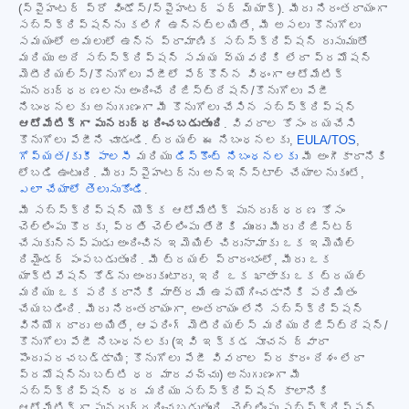
(స్పైహంటర్ ప్రో విండోస్/స్పైహంటర్ ఫర్ మ్యాక్). మీరు నిరంతరాయంగా
సబ్‌స్క్రిప్షన్‌ను కలిగి ఉన్నట్లయితే, మీ అసలు కొనుగోలు
సమయంలో అమలులో ఉన్న ప్రామాణిక సబ్‌స్క్రిప్షన్ రుసుముతో
మరియు అదే సబ్‌స్క్రిప్షన్ సమయ వ్యవధికి లేదా ప్రమోషన్
మెటీరియల్స్/కొనుగోలు పేజీలో పేర్కొన్న విధంగా ఆటోమేటిక్
పునరుద్ధరణలను అందించే రిజిస్ట్రేషన్/కొనుగోలు పేజీ
నిబంధనలకు అనుగుణంగా మీ కొనుగోలు చేసిన సబ్‌స్క్రిప్షన్
ఆటోమేటిక్‌గా పునరుద్ధరించబడుతుంది
. వివరాల కోసం దయచేసి
కొనుగోలు పేజీని చూడండి. ట్రయల్ ఈ నిబంధనలకు,
EULA/TOS
,
గోప్యత/కుకీ పాలసీ
మరియు
డిస్కౌంట్ నిబంధనలకు
మీ అంగీకారానికి
లోబడి ఉంటుంది. మీరు స్పైహంటర్‌ను అన్‌ఇన్‌స్టాల్ చేయాలనుకుంటే,
ఎలా చేయాలో తెలుసుకోండి
.
మీ సబ్‌స్క్రిప్షన్ యొక్క ఆటోమేటిక్ పునరుద్ధరణ కోసం
చెల్లింపు కొరకు, ప్రతి చెల్లింపు తేదీకి ముందు మీరు రిజిస్టర్
చేసుకున్నప్పుడు అందించిన ఇమెయిల్ చిరునామాకు ఒక ఇమెయిల్
రిమైండర్ పంపబడుతుంది. మీ ట్రయల్ ప్రారంభంలో, మీరు ఒక
యాక్టివేషన్ కోడ్‌ను అందుకుంటారు, ఇది ఒక ఖాతాకు ఒక ట్రయల్
మరియు ఒక పరికరానికి మాత్రమే ఉపయోగించడానికి పరిమితం
చేయబడింది. మీరు నిరంతరాయంగా, అంతరాయం లేని సబ్‌స్క్రిప్షన్
వినియోగదారు అయితే, ఆఫరింగ్ మెటీరియల్స్ మరియు రిజిస్ట్రేషన్/
కొనుగోలు పేజీ నిబంధనలకు (ఇవి ఇక్కడ సూచన ద్వారా
పొందుపరచబడ్డాయి; కొనుగోలు పేజీ వివరాల ప్రకారం దేశం లేదా
ప్రమోషన్‌ను బట్టి ధర మారవచ్చు) అనుగుణంగా మీ
సబ్‌స్క్రిప్షన్ ధర మరియు సబ్‌స్క్రిప్షన్ కాలానికి
ఆటోమేటిక్‌గా పునరుద్ధరించబడుతుంది. చెల్లింపు సబ్‌స్క్రిప్షన్