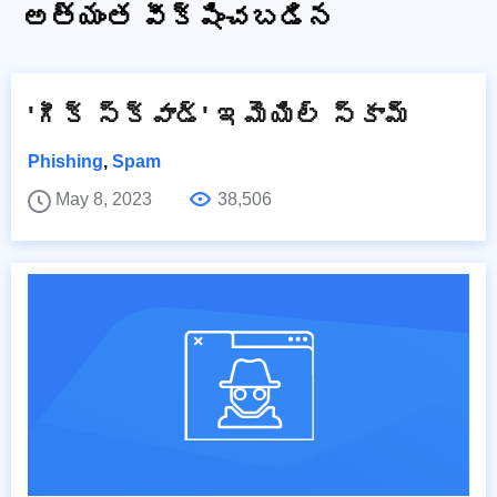
అత్యంత వీక్షించబడిన
'గీక్ స్క్వాడ్' ఇమెయిల్ స్కామ్
Phishing
,
Spam
May 8, 2023
38,506