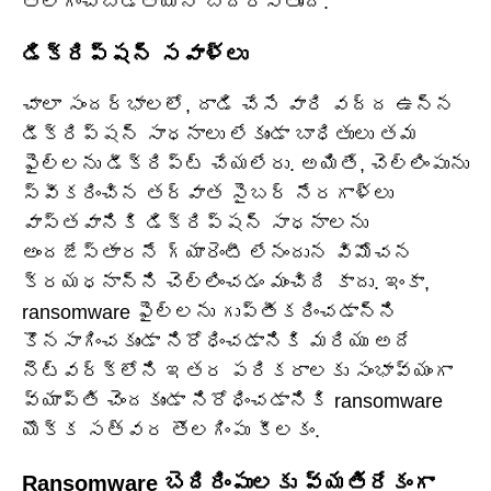
తొలగించబడతాయని బెదిరిస్తుంది.
డిక్రిప్షన్ సవాళ్లు
చాలా సందర్భాలలో, దాడి చేసే వారి వద్ద ఉన్న
డీక్రిప్షన్ సాధనాలు లేకుండా బాధితులు తమ
ఫైల్‌లను డీక్రిప్ట్ చేయలేరు. అయితే, చెల్లింపును
స్వీకరించిన తర్వాత సైబర్ నేరగాళ్లు
వాస్తవానికి డిక్రిప్షన్ సాధనాలను
అందజేస్తారనే గ్యారెంటీ లేనందున విమోచన
క్రయధనాన్ని చెల్లించడం మంచిది కాదు. ఇంకా,
ransomware ఫైల్‌లను గుప్తీకరించడాన్ని
కొనసాగించకుండా నిరోధించడానికి మరియు అదే
నెట్‌వర్క్‌లోని ఇతర పరికరాలకు సంభావ్యంగా
వ్యాప్తి చెందకుండా నిరోధించడానికి ransomware
యొక్క సత్వర తొలగింపు కీలకం.
Ransomware బెదిరింపులకు వ్యతిరేకంగా