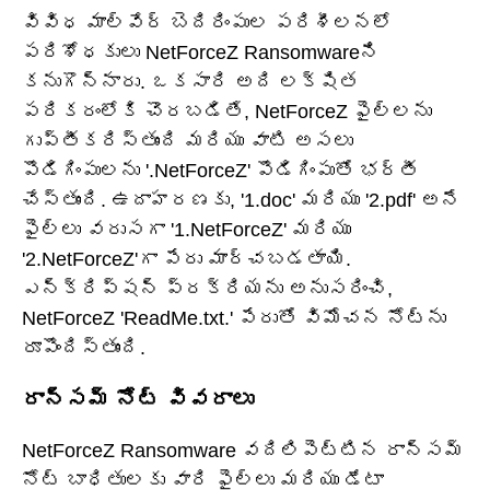
వివిధ మాల్వేర్ బెదిరింపుల పరిశీలనలో
పరిశోధకులు NetForceZ Ransomwareని
కనుగొన్నారు. ఒకసారి అది లక్షిత
పరికరంలోకి చొరబడితే, NetForceZ ఫైల్‌లను
గుప్తీకరిస్తుంది మరియు వాటి అసలు
పొడిగింపులను '.NetForceZ' పొడిగింపుతో భర్తీ
చేస్తుంది. ఉదాహరణకు, '1.doc' మరియు '2.pdf' అనే
ఫైల్‌లు వరుసగా '1.NetForceZ' మరియు
'2.NetForceZ'గా పేరు మార్చబడతాయి.
ఎన్క్రిప్షన్ ప్రక్రియను అనుసరించి,
NetForceZ 'ReadMe.txt.' పేరుతో విమోచన నోట్‌ను
రూపొందిస్తుంది.
రాన్సమ్ నోట్ వివరాలు
NetForceZ Ransomware వదిలిపెట్టిన రాన్సమ్
నోట్ బాధితులకు వారి ఫైల్‌లు మరియు డేటా