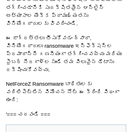
తగ్గించడానికి సురక్షితమైన ఆన్‌లైన్
అభ్యాసాల యొక్క ప్రాముఖ్యతను
వినియోగదారులకు వివరించండి.
ఈ జాగ్రత్తలు తీసుకోవడం ద్వారా,
వినియోగదారులు ransomware ఇన్ఫెక్షన్ల
ప్రమాదాన్ని గణనీయంగా తగ్గించవచ్చు మరియు
సైబర్ నేరగాళ్ల నుండి తమ విలువైన డేటాను
రక్షించుకోవచ్చు.
NetForceZ Ransomware బాధితులకు
వదిలిపెట్టిన విమోచన నోట్ ఈ క్రింది విధంగా
ఉంది:
'=== చదవండి ===