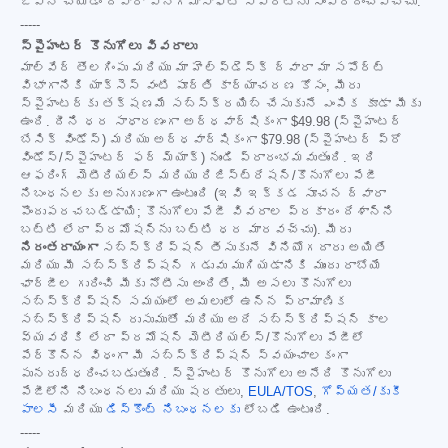
ఓపెన్ చేయడం ద్వారా ఎనిగ్మాసాఫ్ట్ సపోర్ట్‌ను సంప్రదించవచ్చు.
-----
స్పైహంటర్ కొనుగోలు వివరాలు
మాల్‌వేర్ తొలగింపు మరియు మా హెల్ప్‌డెస్క్ ద్వారా మా సపోర్ట్
విభాగానికి యాక్సెస్ వంటి పూర్తి కార్యాచరణ కోసం, మీరు
స్పైహంటర్‌కు తక్షణమే సబ్‌స్క్రయిబ్ చేసుకునే ఎంపిక కూడా మీకు
ఉంది. దీని ధర సాధారణంగా అర్ధవార్షికంగా
$49.98
(స్పైహంటర్
బేసిక్ విండోస్) మరియు అర్ధవార్షికంగా
$79.98
(స్పైహంటర్ ప్రో
విండోస్/స్పైహంటర్ ఫర్ మ్యాక్) నుండి ప్రారంభమవుతుంది. ఇది
ఆఫరింగ్ మెటీరియల్స్ మరియు రిజిస్ట్రేషన్/కొనుగోలు పేజీ
నిబంధనలకు అనుగుణంగా ఉంటుంది (ఇవి ఇక్కడ సూచన ద్వారా
పొందుపరచబడ్డాయి; కొనుగోలు పేజీ వివరాల ప్రకారం దేశాన్ని
బట్టి లేదా ప్రమోషన్‌ను బట్టి ధర మారవచ్చు). మీరు
నిరంతరాయంగా
సబ్‌స్క్రిప్షన్ తీసుకునే వినియోగదారు అయితే
మరియు మీ సబ్‌స్క్రిప్షన్ గడువు ముగియడానికి ముందు రాబోయే
ఛార్జీల గురించి మీకు నోటీసు అందితే, మీ అసలు కొనుగోలు
సబ్‌స్క్రిప్షన్ సమయంలో అమలులో ఉన్న ప్రామాణిక
సబ్‌స్క్రిప్షన్ రుసుముతో మరియు అదే సబ్‌స్క్రిప్షన్ కాల
వ్యవధికి లేదా ప్రమోషన్ మెటీరియల్స్/కొనుగోలు పేజీలో
పేర్కొన్న విధంగా మీ సబ్‌స్క్రిప్షన్ స్వయంచాలకంగా
పునరుద్ధరించబడుతుంది. స్పైహంటర్ కొనుగోలు అనేది కొనుగోలు
పేజీలోని నిబంధనలు మరియు షరతులు,
EULA/TOS
,
గోప్యత/కుకీ
పాలసీ
మరియు
డిస్కౌంట్ నిబంధనలకు
లోబడి ఉంటుంది.
-----