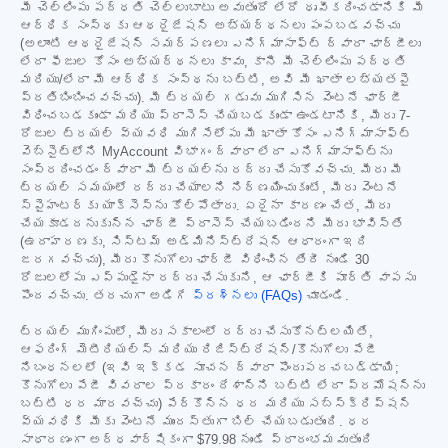
మీ చెల్లింపు పద్ధతి చెల్లుబాటు అవుతుందో లేదో ధృవీకరించడానికి మీ
ఆర్థిక సంస్థకు ఆథరైజేషన్ అభ్యర్థనలు పంపబడవచ్చు
(అలాంటి ఆథరైజేషన్ సమర్పణలు ఎనిగ్మాసాఫ్ట్ ద్వారా ఛార్జీలు
లేదా ఫీజుల కోసం అభ్యర్థనలు కావు, కానీ మీ చెల్లింపు పద్ధతి
మరియు/లేదా మీ ఆర్థిక సంస్థను బట్టి, అవి మీ ఖాతా లభ్యతపై
ప్రతిబింబించవచ్చు). మీ ట్రయల్ గడువు ముగిసిన వెంటనే ఛార్జీ
విధించబడకుండా మరియు ప్రాసెస్ చేయబడకుండా ఉండటానికి, మీరు 7-
రోజుల ట్రయల్ వ్యవధి ముగిసేలోపు మీ ఖాతా కోసం ఎనిగ్మాసాఫ్ట్
వెబ్‌సైట్‌లోని MyAccount విభాగం ద్వారా లేదా ఎనిగ్మాసాఫ్ట్‌ను
సంప్రదించడం ద్వారా మీ ట్రయల్‌ను రద్దు చేసుకోవచ్చు. మీరు మీ
ట్రయల్ సమయంలో రద్దు చేయాలని నిర్ణయించుకుంటే, మీరు వెంటనే
స్పైహంటర్‌కు యాక్సెస్‌ను కోల్పోతారు. ఏదైనా కారణం చేత, మీరు
చేయకూడదనుకున్న ఛార్జీ ప్రాసెస్ చేయబడిందని మీరు భావిస్తే
(ఉదాహరణకు, సిస్టమ్ అడ్మినిస్ట్రేషన్ ఆధారంగా ఇది
జరగవచ్చు), మీరు కొనుగోలు ఛార్జీ విధించిన తేదీ నుండి 30
రోజులలోపు ఎప్పుడైనా రద్దు చేసుకుని, ఆ ఛార్జీకి పూర్తి వాపసు
పొందవచ్చు. తరచుగా అడిగే
ప్రశ్నలు (FAQs)
చూడండి.
ట్రయల్ ముగింపులో, మీరు సకాలంలో రద్దు చేసుకోనట్లయితే,
ఆఫరింగ్ మెటీరియల్స్ మరియు రిజిస్ట్రేషన్/కొనుగోలు పేజీ
నిబంధనలలో (ఇవి ఇక్కడ సూచన ద్వారా పొందుపరచబడ్డాయి;
కొనుగోలు పేజీ వివరాల ప్రకారం దేశాన్ని బట్టి లేదా ప్రమోషన్‌ను
బట్టి ధర మారవచ్చు) పేర్కొన్న ధర మరియు సబ్‌స్క్రిప్షన్
వ్యవధికి మీకు వెంటనే ముందస్తుగా బిల్ చేయబడుతుంది. ధర
సాధారణంగా అర్ధవార్షికంగా
$79.98
నుండి ప్రారంభమవుతుంది