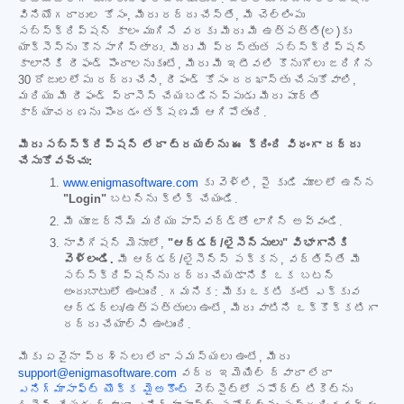
వినియోగదారుల కోసం, మీరు రద్దు చేస్తే, మీ చెల్లింపు
సబ్‌స్క్రిప్షన్ కాలం ముగిసే వరకు మీరు మీ ఉత్పత్తి(ల)కు
యాక్సెస్‌ను కొనసాగిస్తారు. మీరు మీ ప్రస్తుత సబ్‌స్క్రిప్షన్
కాలానికి రీఫండ్ పొందాలనుకుంటే, మీరు మీ ఇటీవలి కొనుగోలు జరిగిన
30 రోజులలోపు రద్దు చేసి, రీఫండ్ కోసం దరఖాస్తు చేసుకోవాలి,
మరియు మీ రీఫండ్ ప్రాసెస్ చేయబడినప్పుడు మీరు పూర్తి
కార్యాచరణను పొందడం తక్షణమే ఆగిపోతుంది.
మీరు సబ్‌స్క్రిప్షన్ లేదా ట్రయల్‌ను ఈ క్రింది విధంగా రద్దు
చేసుకోవచ్చు:
www.enigmasoftware.com
కు వెళ్లి, పై కుడి మూలలో ఉన్న
"Login"
బటన్‌ను క్లిక్ చేయండి.
మీ యూజర్‌నేమ్ మరియు పాస్‌వర్డ్‌తో లాగిన్ అవ్వండి.
నావిగేషన్ మెనూలో,
"ఆర్డర్/లైసెన్సులు" విభాగానికి
వెళ్లండి.
మీ ఆర్డర్/లైసెన్స్ పక్కన, వర్తిస్తే మీ
సబ్‌స్క్రిప్షన్‌ను రద్దు చేయడానికి ఒక బటన్
అందుబాటులో ఉంటుంది. గమనిక: మీకు ఒకటి కంటే ఎక్కువ
ఆర్డర్‌లు/ఉత్పత్తులు ఉంటే, మీరు వాటిని ఒక్కొక్కటిగా
రద్దు చేయాల్సి ఉంటుంది.
మీకు ఏవైనా ప్రశ్నలు లేదా సమస్యలు ఉంటే, మీరు
support@enigmasoftware.com
వద్ద ఇమెయిల్ ద్వారా లేదా
ఎనిగ్మాసాఫ్ట్ యొక్క మైఅకౌంట్
వెబ్‌సైట్‌లో సపోర్ట్ టికెట్‌ను