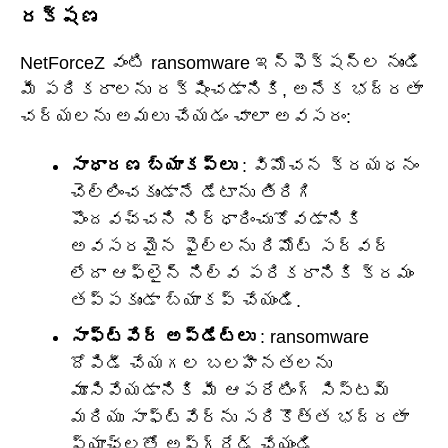
రక్షణ
NetForceZ వంటి ransomware ఇన్ఫెక్షన్‌ల నుండి
మీ పరికరాలను రక్షించడానికి, అనేక భద్రతా
చర్యలను అమలు చేయడం చాలా అవసరం:
సాధారణ బ్యాకప్‌లు
: విమోచన క్రయధనం
చెల్లించకుండానే డేటాను తిరిగి
పొందవచ్చని నిర్ధారించుకోవడానికి
అవసరమైన ఫైల్‌లను రిమోట్ సర్వర్
లేదా ఆఫ్‌లైన్ నిల్వ పరికరానికి క్రమం
తప్పకుండా బ్యాకప్ చేయండి.
సాఫ్ట్‌వేర్ అప్‌డేట్‌లు
: ransomware
దోపిడీ చేయగల బలహీనతలను
మూసివేయడానికి మీ ఆపరేటింగ్ సిస్టమ్
మరియు సాఫ్ట్‌వేర్‌ను సరికొత్త భద్రతా
ప్యాచ్‌లతో అప్‌గ్రేడ్ చేయండి.