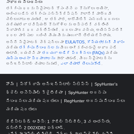
సాధారణ నిబంధనలు
తగ్గింపు ధరకు స్పైహంటర్ కోసం చేసే ఏ కొనుగోలు అయినా,
అందించబడిన తగ్గింపు సబ్‌స్క్రిప్షన్ కాలానికి మాత్రమే
చెల్లుబాటు అవుతుంది. ఆ తర్వాత, ఆటోమేటిక్ పునరుద్ధరణలు
మరియు/లేదా భవిష్యత్ కొనుగోళ్లకు అప్పటికి వర్తించే
ప్రామాణిక ధర వర్తిస్తుంది. ధరలు మారవచ్చు, అయినప్పటికీ
ధరల మార్పుల గురించి మేము మీకు ముందుగానే తెలియజేస్తాము.
అన్ని స్పైహంటర్ వెర్షన్‌లు మా
EULA/TOS
,
గోప్యతా/కుకీ విధానం
మరియు
తగ్గింపు నిబంధనలకు
మీరు అంగీకరించడంపై ఆధారపడి
ఉంటాయి. దయచేసి మా
తరచుగా అడిగే ప్రశ్నలు (FAQs)
మరియు
ముప్పు అంచనా ప్రమాణాలను
కూడా చూడండి. మీరు స్పైహంటర్‌ను
అన్‌ఇన్‌స్టాల్ చేయాలనుకుంటే,
ఎలా చేయాలో తెలుసుకోండి
.
హోమ్
ప్రోగ్రామ్ అన్‌ఇన్‌స్టాల్ స్టెప్స్
SpyHunter's
థ్రెట్ అసెస్‌మెంట్ క్రైటీరియా
SpyHunter అదనపు
నిబంధనలు మరియు షరతులు
RegHunter అదనపు నిబంధనలు
మరియు షరతులు
రిజిస్టర్డ్ ఆఫీస్: 1 కాజిల్ స్ట్రీట్, 3 వ అంతస్తు,
డబ్లిన్ 2 D02XD82 ఐర్లాండ్.
ఎనిగ్మాసాఫ్ట్ లిమిటెడ్, షేర్ల ద్వారా ప్రైవేట్ కంపెనీ