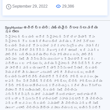
September 29, 2022
29,386
SpyHunter ఉచిత ట్రయల్: ముఖ్యమైన నిబంధనలు మరియు
షరతులు
స్పైహంటర్ ట్రయల్ అనేది స్పైహంటర్ ప్రో లేదా మ్యాక్ కోసం
స్పైహంటర్ కొరకు ఉద్దేశించబడింది మరియు ఒకేసారి 7-రోజుల
ట్రయల్ వ్యవధి కోసం బహుళ పరికరాలను (ప్రచార సామగ్రి/
కొనుగోలు పేజీలో పేర్కొన్న విధంగా) కలిగి ఉంటుంది. ఇది సమగ్ర
మాల్వేర్ గుర్తింపు మరియు తొలగింపు కార్యాచరణను, మాల్వేర్
ముప్పుల నుండి మీ సిస్టమ్‌ను చురుకుగా రక్షించడానికి అధిక-
పనితీరు గల గార్డులను, మరియు స్పైహంటర్ హెల్ప్‌డెస్క్ ద్వారా
మా సాంకేతిక మద్దతు బృందానికి యాక్సెస్‌ను అందిస్తుంది. ట్రయల్
వ్యవధిలో మీకు ముందుగా ఎటువంటి ఛార్జీ విధించబడదు, అయితే
ట్రయల్‌ను యాక్టివేట్ చేయడానికి క్రెడిట్ కార్డ్ అవసరం. (ఈ
ఆఫర్ కింద ప్రీపెయిడ్ క్రెడిట్ కార్డ్‌లు, డెబిట్ కార్డ్‌లు మరియు
గిఫ్ట్ కార్డ్‌లు ఆమోదించబడకపోవచ్చు.) ఒకవేళ మీరు కొనుగోలు
చేయాలని నిర్ణయించుకుంటే, ట్రయల్ నుండి చెల్లింపు
సబ్‌స్క్రిప్షన్‌కు మారే సమయంలో నిరంతరాయంగా, అంతరాయం లేని
భద్రతా రక్షణను నిర్ధారించడంలో సహాయపడటానికి మీ చెల్లింపు
పద్ధతి అవసరం. ట్రయల్ సమయంలో మీ చెల్లింపు పద్ధతి నుండి
ముందుగా ఎలాంటి చెల్లింపు మొత్తం వసూలు చేయబడదు, అయినప్పటికీ