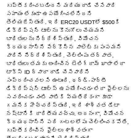
గుప్తీకరించబడిందని మరియు దాడి చేసేవారి
సహాయం లేకుండా ఉపయోగించలేనిదని
తెలియజేస్తుంది. ఇది ERC20 USDTలో $500కి
డిక్రిప్షన్ టూల్‌ను కొనుగోలు చేయమని
బాధితులను నిర్దేశిస్తుంది, విమోచన
క్రయధనాన్ని పేర్కొన్న వాలెట్‌కు పంపమని
వారిని నిర్దేశిస్తుంది. చెల్లింపు తర్వాత,
బాధితులు తమకు అందించిన టెలిగ్రామ్ ఖాతా లేదా
టాక్స్ ID ద్వారా దాడి చేసేవారిని
సంప్రదించవలసి ఉంటుంది. థర్డ్-పార్టీ
డిక్రిప్షన్ టూల్స్ ఉపయోగించడం లేదా ఫైల్‌లను
సవరించడం వంటి వాటికి వ్యతిరేకంగా కూడా
గమనిక హెచ్చరిస్తుంది, ఇది శాశ్వత డేటా
నష్టానికి దారితీయవచ్చు. అదనంగా, విమోచన
క్రయధనాన్ని పది గంటలలోపు చెల్లించకపోతే,
గుప్తీకరించిన ఫైల్‌లు శాశ్వతంగా