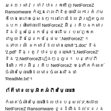
អ្នកស្រាវជ្រាវបានរកឃើញ NetForceZ
Ransomware កំឡុងពេលពិនិត្យមើលការគំរាម
កំហែងមេរោគផ្សេងៗ។ នៅពេលដែលវាជ្រៀតចូល
ឧបករណ៍គោលដៅ NetForceZ អ៊ិនគ្រីបឯកសារ
និងជំនួសផ្នែកបន្ថែមដើមរបស់ពួកគេ
ជាមួយនឹងផ្នែកបន្ថែម '.NetForceZ' ។
ឧទាហរណ៍ ឯកសារដែលមានឈ្មោះ '1.doc' និង
'2.pdf' នឹងត្រូវបានប្តូរឈ្មោះ '1.NetForceZ'
និង '2.NetForceZ' រៀងៗខ្លួន។ បន្ទាប់ពី
ដំណើរការអ៊ិនគ្រីប NetForceZ បង្កើតកំណត់
ចំណាំតម្លៃលោះដែលមានចំណងជើងថា
'ReadMe.txt'។
ព័ត៌មានលម្អិតអំពីតម្លៃលោះ
កំណត់ចំណាំតម្លៃលោះដែលបានបន្សល់ទុកដោយ
NetForceZ Ransomware ជូនដំណឹងដល់ជនរង