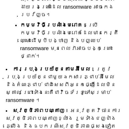
ងាយរងគ្រោះដែល ransomware អាចកេង
ប្រវ័ញ្ច។
កម្មវិធីប្រឆាំងមេរោគ
៖ ប្រើ
កម្មវិធីប្រឆាំងមេរោគដែលមានកេរ្តិ៍
ឈ្មោះ ដើម្បីបង្ហាញ និងបញ្ឈប់
ransomware មុនពេលវាអាចបង្កគ្រោះ
ថ្នាក់។
ការប្រុងប្រយ័ត្នតាមអ៊ីមែល
៖ ត្រូវ
ប្រុងប្រយ័ត្នជាមួយឯកសារភ្ជាប់អ៊ីមែល
និងតំណភ្ជាប់ ជាពិសេសពីអ្នកផ្ញើដែលមិន
ស្គាល់ ព្រោះទាំងនេះគឺជាវ៉ិចទ័រទូទៅសម្រាប់
ransomware ។
សុវត្ថិភាពបណ្តាញ
៖ អនុវត្តវិធានការ
សុវត្ថិភាពបណ្តាញខ្លាំង រួមទាំងជញ្ជាំង
ភ្លើង និងឧបករណ៍សុវត្ថិភាពផ្សេងទៀត