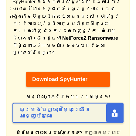
SpyHunter គឺជាឧបករណ៍ជួសជុល និងការពារ
មេរោគដ៏មានឥទ្ធិពលដែលត្រូវបានរចនា
ឡើងដើម្បីជួយផ្តល់ឱ្យអ្នកប្រើប្រាស់នូវ
ការវិភាគសុវត្ថិភាពប្រព័ន្ធស៊ីជម្រៅ
ការរកឃើញ និងការដកចេញនូវការគំរាម
កំហែងជាច្រើនដូចជា
NetForceZ Ransomware
ក៏ដូចជាសេវាកម្មគាំទ្របច្ចេកវិទ្យា
មួយទល់នឹងមួយ។
Download SpyHunter
សន្សំលុយអាជីវកម្មរបស់អ្នក!
សម្រង់បញ្ចុះតម្លៃច្រើន
អាជ្ញាប័ណ្ណ
មិនមែនជា OS របស់អ្នកទេ?
ទាញយកសម្រាប់