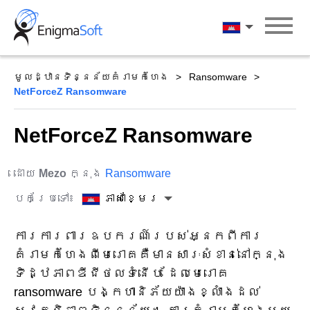
Skip
to
ភាសាខ្មែរ
content
មូលដ្ឋានទិន្នន័យគំរាមកំហែង
Ransomware
NetForceZ Ransomware
NetForceZ Ransomware
ដោយ
Mezo
ក្នុង
Ransomware
បកប្រែទៅ៖
ភាសាខ្មែរ
ការការពារឧបករណ៍របស់អ្នកពីការ
គំរាមកំហែងពីមេរោគគឺមានសារៈសំខាន់នៅក្នុង
ទិដ្ឋភាពឌីជីថលទំនើប ដែលមេរោគ
ransomware បង្កហានិភ័យយ៉ាងខ្លាំងដល់