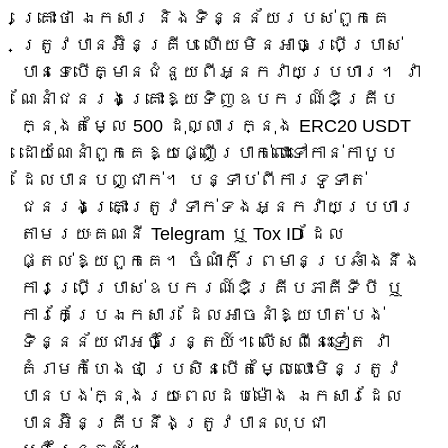
គ្រោះថា ឯកសារ និងទិន្នន័យរបស់ពួកគេ
ត្រូវបានអ៊ិនគ្រីប ហើយមិនអាចប្រើប្រាស់
បានទេបើគ្មានជំនួយពីអ្នកវាយប្រហារ។ វា
ណែនាំជនរងគ្រោះឱ្យទិញឧបករណ៍ឌិគ្រីប
ក្នុងតម្លៃ 500 ដុល្លារក្នុង ERC20 USDT
ដោយណែនាំពួកគេឱ្យផ្ញើប្រាក់លោះទៅកាន់កាបូប
ដែលបានបញ្ជាក់។ បន្ទាប់ពីការទូទាត់
ជនរងគ្រោះត្រូវទាក់ទងអ្នកវាយប្រហារ
តាមរយៈគណនី Telegram ឬ Tox ID ដែល
ផ្តល់ឱ្យពួកគេ។ ចំណាំក៏ព្រមានប្រឆាំងនឹង
ការប្រើប្រាស់ឧបករណ៍ឌិគ្រីបភាគីទីបី ឬ
ការកែប្រែឯកសារ ដែលអាចនាំឱ្យបាត់បង់
ទិន្នន័យជាអចិន្ត្រៃយ៍។ លើសពីនេះទៀត វា
គំរាមកំហែងថា ប្រសិនបើតម្លៃលោះមិនត្រូវ
បានបង់ក្នុងរយៈពេលដប់ម៉ោង ឯកសារដែល
បានអ៊ិនគ្រីបនឹងត្រូវបានលុបជា