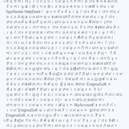
ដើម្បីការពារប្រព័ន្ធរបស់អ្នកពីការគំរាមកំហែងមេរោគ
និងការចូលប្រើក្រុមគាំទ្របច្ចេកទេសរបស់យើងតាមរយៈ
SpyHunter HelpDesk។ អ្នកនឹងមិនត្រូវបានគិតប្រាក់ជាមុន
ក្នុងអំឡុងពេលសាកល្បងនោះទេ ទោះបីជាកាតឥណទានត្រូវបាន
ទាមទារដើម្បីធ្វើឱ្យការសាកល្បងសកម្មក៏ដោយ។ (កាត
ឥណទានបង់ប្រាក់ជាមុន កាតឥណពន្ធ និងកាតអំណោយអាចមិន
ត្រូវបានទទួលយកក្រោមការផ្តល់ជូននេះទេ។) តម្រូវការ
សម្រាប់វិធីសាស្ត្រទូទាត់របស់អ្នកគឺដើម្បីជួយធានាការ
ការពារសុវត្ថិភាពជាបន្តបន្ទាប់ និងមិនមានការរំខាន
ក្នុងអំឡុងពេលផ្លាស់ប្តូររបស់អ្នកពីការសាកល្បងទៅជា
ការជាវបង់ប្រាក់ ប្រសិនបើអ្នកសម្រេចចិត្តទិញ។ វិធី
សាស្ត្រទូទាត់របស់អ្នកនឹងមិនត្រូវបានគិតប្រាក់ចំនួន
ទឹកប្រាក់ទូទាត់ជាមុនក្នុងអំឡុងពេលសាកល្បងនោះទេ ទោះបីជា
សំណើសុំការអនុញ្ញាតអាចត្រូវបានផ្ញើទៅកាន់ស្ថាប័នហិរញ្ញ
វត្ថុរបស់អ្នក ដើម្បីផ្ទៀងផ្ទាត់ថាវិធីសាស្ត្រទូទាត់របស់
អ្នកមានសុពលភាពក៏ដោយ (ការដាក់ស្នើការអនុញ្ញាតបែបនេះ
មិនមែនជាសំណើសុំការគិតថ្លៃ ឬថ្លៃសេវាដោយ EnigmaSoft ទេ
ប៉ុន្តែអាស្រ័យលើវិធីសាស្ត្រទូទាត់របស់អ្នក និង/
ឬស្ថាប័នហិរញ្ញវត្ថុរបស់អ្នក អាចឆ្លុះបញ្ចាំងពីភាពអាច
រកបាននៃគណនីរបស់អ្នក)។ អ្នកអាចលុបចោលការ
សាកល្បងរបស់អ្នកតាមរយៈផ្នែក MyAccount នៃគេហទំព័រ
របស់ EnigmaSoft សម្រាប់គណនីរបស់អ្នក ឬដោយទាក់ទង
EnigmaSoft មុនពេលបញ្ចប់នៃរយៈពេលសាកល្បង 7 ថ្ងៃ
ដើម្បីជៀសវាងការគិតថ្លៃដែលត្រូវបង់ និងត្រូវបានដំណើរ
ការភ្លាមៗបន្ទាប់ពីការសាកល្បងរបស់អ្នកផុតកំណត់។