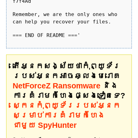
f7f4Ad
Remember, we are the only ones who
can help you recover your files.
=== END OF README ==='
តើអ្នកសង្ស័យថាកុំព្យូទ័រ
របស់អ្នកអាចឆ្លងមេរោគ
NetForceZ Ransomware
និង
ការគំរាមកំហែងផ្សេងទៀតទេ?
ស្កេនកុំព្យូទ័ររបស់អ្នក
សម្រាប់ការគំរាមកំហែង
ជាមួយ SpyHunter