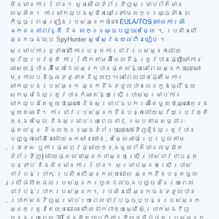
មិនមានការរំខាន។ សូមមើលទំព័រទិញសម្រាប់ព័ត៌មាន
លម្អិត។ ការសាកល្បងស្ថិតនៅក្រោមលក្ខខណ្ឌទាំងនេះ
កិច្ចព្រមព្រៀងរបស់អ្នកចំពោះ
EULA/TOS
គោលការណ៍
ឯកជនភាព/ខូគី
និង
លក្ខខណ្ឌបញ្ចុះតម្លៃ
។ ប្រសិនបើ
អ្នកចង់លុប SpyHunter
សូមស្វែងយល់ពីរបៀប
។
សម្រាប់ការទូទាត់លើការបន្តការជាវរបស់អ្នកដោយ
ស្វ័យប្រវត្តិ ការរំលឹកតាមអ៊ីមែលនឹងត្រូវបានផ្ញើទៅកាន់
អាសយដ្ឋានអ៊ីមែលដែលអ្នកបានផ្តល់ឱ្យនៅពេលអ្នកចុះឈ្មោះ
មុនកាលបរិច្ឆេទទូទាត់នីមួយៗ។ នៅពេលចាប់ផ្តើមការ
សាកល្បងរបស់អ្នក អ្នកនឹងទទួលបានលេខកូដធ្វើឱ្យ
សកម្មដែលត្រូវបានកំណត់ឱ្យប្រើប្រាស់សម្រាប់ការ
សាកល្បងតែមួយប៉ុណ្ណោះ និងសម្រាប់ឧបករណ៍តែមួយប៉ុណ្ណោះក្នុង
មួយគណនី។ ការជាវរបស់អ្នកនឹងបន្តដោយស្វ័យប្រវត្តិ
ក្នុងតម្លៃ និងសម្រាប់រយៈពេលជាវ ស្របតាមសម្ភារៈ
ផ្តល់ជូន និងលក្ខខណ្ឌទំព័រចុះឈ្មោះ/ទិញ (ដែលត្រូវបាន
បញ្ចូលនៅទីនេះដោយឯកសារយោង; តម្លៃអាចប្រែប្រួលតាម
ប្រទេស ឬការផ្សព្វផ្សាយក្នុងមួយព័ត៌មានលម្អិត
ទំព័រទិញ) ដោយផ្តល់ថាអ្នកជាអ្នកប្រើប្រាស់ជាវជាបន្ត
បន្ទាប់ និងមិនមានការរំខាន។ សម្រាប់អ្នកប្រើប្រាស់
ជាវបង់ប្រាក់ ប្រសិនបើអ្នកលុបចោល អ្នកនឹងបន្តចូល
ប្រើផលិតផលរបស់អ្នករហូតដល់ចុងបញ្ចប់នៃរយៈពេល
ជាវបង់ប្រាក់របស់អ្នក។ ប្រសិនបើអ្នកចង់ទទួលបាន
ប្រាក់សងវិញសម្រាប់រយៈពេលជាវបច្ចុប្បន្នរបស់អ្នក
អ្នកត្រូវតែលុបចោល ហើយដាក់ពាក្យស្នើសុំប្រាក់សងវិញ
ក្នុងរយៈពេល 30 ថ្ងៃគិតចាប់ពីការទិញថ្មីបំផុតរបស់អ្នក