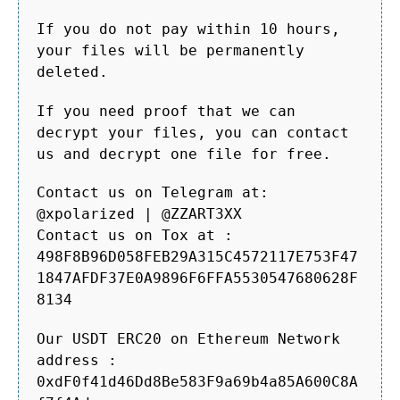
If you do not pay within 10 hours,
your files will be permanently
deleted.
If you need proof that we can
decrypt your files, you can contact
us and decrypt one file for free.
Contact us on Telegram at:
@xpolarized | @ZZART3XX
Contact us on Tox at :
498F8B96D058FEB29A315C4572117E753F47
1847AFDF37E0A9896F6FFA5530547680628F
8134
Our USDT ERC20 on Ethereum Network
address :
0xdF0f41d46Dd8Be583F9a69b4a85A600C8A