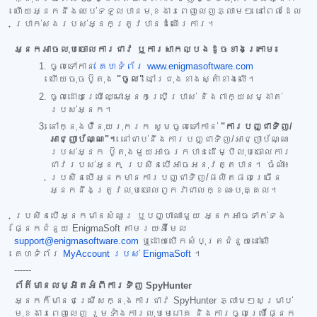
ហើយអ្នកនឹងឈប់ទទួលបានមុខងារពេញលេញភ្លាមៗ នៅពេលដែល
ប្រាក់សងរបស់អ្នកត្រូវបានដំណើរការ។
អ្នកអាចលុបចោលការជាវ ឬការសាកល្បងដូចខាងក្រោម៖
ចូលទៅកាន់
គេហទំព័រ www.enigmasoftware.com
ហើយចុចប៊ូតុង
"ចូល"
នៅជ្រុងខាងស្តាំខាងលើ។
ចូលដោយប្រើឈ្មោះអ្នកប្រើប្រាស់ និងពាក្យសម្ងាត់
របស់អ្នក។
នៅក្នុងម៉ឺនុយរុករក សូមចូលទៅកាន់
"ការបញ្ជាទិញ/
អាជ្ញាប័ណ្ណ"។
នៅជាប់នឹងការបញ្ជាទិញ/អាជ្ញាប័ណ្ណ
របស់អ្នក ប៊ូតុងមួយអាចរកបានដើម្បីលុបចោលការ
ជាវរបស់អ្នក ប្រសិនបើអាចអនុវត្តបាន។ ចំណាំ៖
ប្រសិនបើអ្នកមានការបញ្ជាទិញ/ផលិតផលច្រើន
អ្នកនឹងត្រូវលុបចោលពួកវាជាលក្ខណៈបុគ្គល។
ប្រសិនបើអ្នកមានសំណួរ ឬបញ្ហាណាមួយ អ្នកអាចទាក់ទង
ផ្នែកជំនួយ EnigmaSoft តាមរយៈអ៊ីមែល
support@enigmasoftware.com
ឬដោយបើកសំបុត្រជំនួយនៅលើ
គេហទំព័រ
MyAccount របស់ EnigmaSoft
។
------
ព័ត៌មានលម្អិតអំពីការទិញ SpyHunter
អ្នកក៏មានជម្រើសក្នុងការជាវ SpyHunter ភ្លាមៗសម្រាប់
មុខងារពេញលេញ រួមទាំងការលុបមេរោគ និងការចូលប្រើផ្នែក