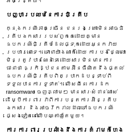
អចិន្ត្រៃយ៍។
បញ្ហាប្រឈមនៃការឌិគ្រីប
ក្នុងករណីភាគច្រើន ជនរងគ្រោះមិនអាចឌិ
គ្រីបឯកសាររបស់ពួកគេដោយគ្មាន
ឧបករណ៍ឌិគ្រីបដែលផ្ទុកដោយអ្នកវាយ
ប្រហារនោះទេ។ ទោះជាយ៉ាងណាក៏ដោយ ការបង់ថ្លៃលោះ
មិនត្រូវបានណែនាំទេ ដោយសារមិនមានការ
ធានាថា ឧក្រិដ្ឋជនតាមអ៊ីនធឺណិតនឹងផ្តល់
ឧបករណ៍ឌិគ្រីបពិតប្រាកដបន្ទាប់ពី
ទទួលបានការទូទាត់។ លើសពីនេះ ការដក
ransomware ចេញភ្លាមៗ មានសារៈសំខាន់ណាស់
ដើម្បីការពារវាពីការបន្តការអ៊ិនគ្រីប
ឯកសារ និងអាចរីករាលដាលទៅឧបករណ៍
ផ្សេងទៀតនៅលើបណ្តាញតែមួយ។
ការការពារប្រឆាំងនឹងការគំរាមកំហែង