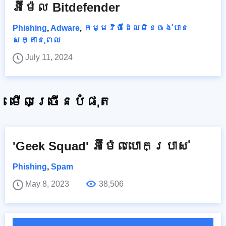
អ៊ីម៉ែល Bitdefender
Phishing
,
Adware
,
កម្មវិធីដែលមិនចង់បាន
សក្តានុពល
July 11, 2024
មើលច្រើនបំផុត
'Geek Squad' អ៊ីម៉ែលបោកប្រាស់
Phishing
,
Spam
May 8, 2023
38,506