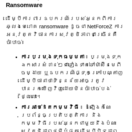
Ransomware
ដើម្បីការពារឧបករណ៍របស់អ្នកពីការ
ឆ្លងមេរោគ ransomware ដូចជា NetForceZ ការ
អនុវត្តវិធានការសុវត្ថិភាពជាច្រើនគឺ
ចាំបាច់៖
ការបម្រុងទុកធម្មតា
៖ បម្រុងទុក
ឯកសារសំខាន់ៗជាទៀងទាត់ទៅម៉ាស៊ីនមេពី
ចម្ងាយ ឬឧបករណ៍ផ្ទុកក្រៅបណ្តាញ
ដើម្បីធានាថាទិន្នន័យអាចត្រូវ
បានរកឃើញវិញដោយមិនចាំបាច់បង់
ថ្លៃលោះ។
ការអាប់ដេតកម្មវិធី
៖ ដំឡើងកំណែ
ប្រព័ន្ធប្រតិបត្តិការ និង
កម្មវិធីរបស់អ្នកជាមួយនឹងបំណះ
សុវត្ថិភាពថ្មីបំផុត ដើម្បីបិទភាព