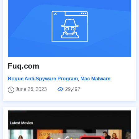
Fuq.com
Rogue Anti-Spyware Program
,
Mac Malware
June 26, 2023
29,497