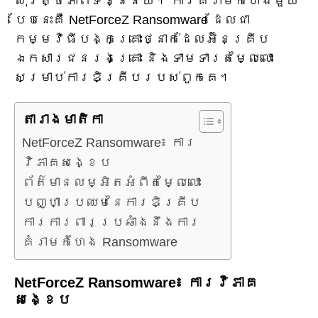
សុវត្ថិភាពទិន្នន័យ។ ការគំរាមកំហែងមួយ
បែបនេះគឺ NetForceZ Ransomware ដែលជា
កម្មវិធីបង្កគ្រោះថ្នាក់ដែលអ៊ិនគ្រីប
ឯកសារជនរងគ្រោះ និងទាមទារតម្លៃលោះ
សម្រាប់ការឌិគ្រីបរបស់ពួកគេ។
តារាង​មាតិកា
NetForceZ Ransomware៖ ការ
វិភាគសង្ខេប
ព័ត៌មានលម្អិតអំពីតម្លៃលោះ
បញ្ហាប្រឈមនៃការឌិគ្រីប
ការការពារប្រឆាំងនឹងការ
គំរាមកំហែង Ransomware
NetForceZ Ransomware៖ ការវិភាគ
សង្ខេប