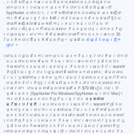
ប្រសិនបើអ្នកសម្រេចចិត្តលុបចោលក្នុងអំឡុងពេល
សាកល្បងរបស់អ្នក អ្នកនឹងបាត់បង់សិទ្ធិចូលប្រើ
SpyHunter ភ្លាមៗ។ ប្រសិនបើដោយហេតុផលណាមួយ អ្នកជឿថា
ការគិតថ្លៃត្រូវបានដំណើរការដែលអ្នកមិនចង់ធ្វើ (ដែល
អាចកើតឡើងដោយផ្អែកលើការគ្រប់គ្រងប្រព័ន្ធ ជា
ឧទាហរណ៍) អ្នកក៏អាចលុបចោល និងទទួលបានប្រាក់សងវិញ
ពេញលេញសម្រាប់ការគិតថ្លៃនៅពេលណាក៏បានក្នុងរយៈពេល 30
ថ្ងៃគិតចាប់ពីថ្ងៃគិតថ្លៃទិញ។ សូមមើល
សំណួរដែលសួរញឹក
ញាប់
។
នៅចុងបញ្ចប់នៃការសាកល្បង អ្នកនឹងត្រូវបានគិតប្រាក់ជា
មុនភ្លាមៗតាមតម្លៃ និងសម្រាប់រយៈពេលជាវដូចដែលបាន
កំណត់នៅក្នុងសម្ភារៈផ្តល់ជូន និងលក្ខខណ្ឌទំព័រចុះឈ្មោះ/
ទិញ (ដែលត្រូវបានបញ្ចូលនៅទីនេះដោយឯកសារយោង; តម្លៃអាច
ប្រែប្រួលទៅតាមប្រទេស ឬការផ្សព្វផ្សាយក្នុងមួយព័ត៌មាន
លម្អិតទំព័រទិញ) ប្រសិនបើអ្នកមិនទាន់បានលុបចោលទាន់
ពេលវេលា។ ជាធម្មតាតម្លៃចាប់ផ្តើមពី
$79.98
រៀងរាល់ប្រាំ
មួយខែម្តង (SpyHunter Pro Windows/SpyHunter សម្រាប់ Mac)។
ការជាវដែលអ្នកបានទិញនឹងត្រូវបាន
បន្តដោយ
ស្វ័យប្រវត្តិ
ស្របតាមលក្ខខណ្ឌទំព័រចុះឈ្មោះ/ទិញ ដែល
ផ្តល់ជូនសម្រាប់ការបន្តដោយស្វ័យប្រវត្តិតាមថ្លៃជាវ
ស្តង់ដារដែលអាចអនុវត្តបាននៅពេលនោះ ដែលមានសុពលភាពនៅ
ពេលទិញដំបូងរបស់អ្នក និងសម្រាប់រយៈពេលជាវដូចគ្នា ឬ
ដូចដែលបានកំណត់នៅក្នុងទំព័រសម្ភារៈផ្សព្វផ្សាយ/ទិញ
ដោយផ្តល់ថាអ្នកជាអ្នកប្រើប្រាស់ជាវជាបន្តបន្ទាប់ និង