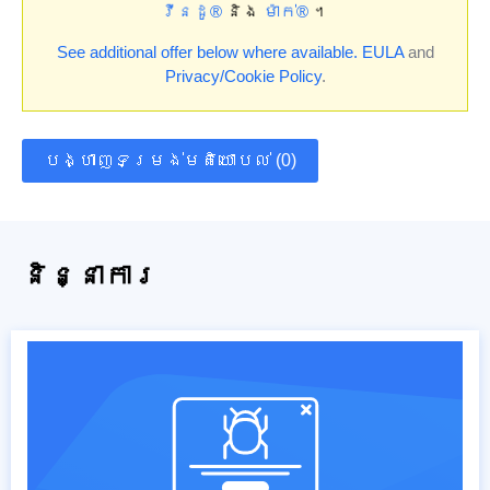
វីនដូ®
និង
ម៉ាក់®
។
See additional offer below where available.
EULA
and
Privacy/Cookie Policy
.
បង្ហាញទម្រង់មតិយោបល់ (0)
និន្នាការ