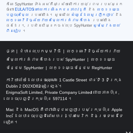
កំណែ SpyHunter ទាំងអស់គឺអាស្រ័យលើការយល់ព្រមរបស់អ្នក
ចំពោះ
EULA/TOS
គោលការណ៍ឯកជនភាព/ខូគី
និង
លក្ខខណ្ឌ
បញ្ចុះតម្លៃ
របស់យើង។ សូមមើល
សំណួរដែលសួរញឹកញាប់
និង
លក្ខណៈវិនិច្ឆ័យវាយតម្លៃការគំរាមកំហែង
របស់យើង
ផងដែរ។ ប្រសិនបើអ្នកចង់លុប SpyHunter
សូមស្វែងយល់
ពីរបៀប
។
ផ្ទះ
ជំហានលុបកម្មវិធី
លក្ខណៈវិនិច្ឆ័យការវាយ
តម្លៃការគំរាមកំហែងរបស់ SpyHunter
លក្ខខណ្ឌ
បន្ថែម SpyHunter
លក្ខខណ្ឌបន្ថែម RegHunter
ការិយាល័យដែលបានចុះឈ្មោះ៖ 1 Castle Street ជាន់ទី 3 ទីក្រុង
Dublin 2 D02XD82 អៀរឡង់។
EnigmaSoft Limited, Private Company Limited ដោយភាគហ៊ុន,
លេខចុះបញ្ជីក្រុមហ៊ុន 597114 ។
Mac និង MacOS គឺជាពាណិជ្ជសញ្ញារបស់ក្រុមហ៊ុន Apple
Inc. ដែលបានចុះបញ្ជីនៅសហរដ្ឋអាមេរិក និងប្រទេសដទៃ
ទៀត។