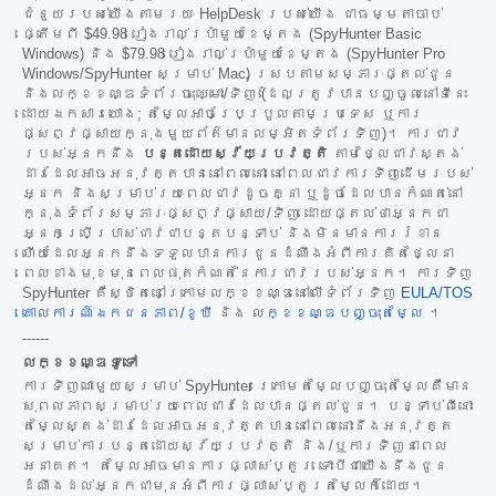
ជំនួយរបស់យើងតាមរយៈ HelpDesk របស់យើង ជាធម្មតាចាប់
ផ្តើមពី
$49.98
រៀងរាល់ប្រាំមួយខែម្តង (SpyHunter Basic
Windows) និង
$79.98
រៀងរាល់ប្រាំមួយខែម្តង (SpyHunter Pro
Windows/SpyHunter សម្រាប់ Mac) ស្របតាមសម្ភារៈផ្តល់ជូន
និងលក្ខខណ្ឌទំព័រចុះឈ្មោះ/ទិញ (ដែលត្រូវបានបញ្ចូលនៅទីនេះ
ដោយឯកសារយោង; តម្លៃអាចប្រែប្រួលតាមប្រទេស ឬការ
ផ្សព្វផ្សាយក្នុងមួយព័ត៌មានលម្អិតទំព័រទិញ)។ ការជាវ
របស់អ្នកនឹង
បន្តដោយស្វ័យប្រវត្តិ
តាមថ្លៃជាវស្តង់
ដារដែលអាចអនុវត្តបាននៅពេលនោះ នៅពេលជាវការទិញដើមរបស់
អ្នក និងសម្រាប់រយៈពេលជាវដូចគ្នា ឬដូចដែលបានកំណត់នៅ
ក្នុងទំព័រសម្ភារៈផ្សព្វផ្សាយ/ទិញ ដោយផ្តល់ថាអ្នកជា
អ្នកប្រើប្រាស់ជាវជាបន្តបន្ទាប់ និងមិនមានការរំខាន
ហើយដែលអ្នកនឹងទទួលបានការជូនដំណឹងអំពីការគិតថ្លៃនា
ពេលខាងមុខមុនពេលផុតកំណត់នៃការជាវរបស់អ្នក។ ការទិញ
SpyHunter គឺស្ថិតនៅក្រោមលក្ខខណ្ឌនៅលើទំព័រទិញ
EULA/TOS
គោលការណ៍ឯកជនភាព/ខូឃី
និង
លក្ខខណ្ឌបញ្ចុះតម្លៃ
។
------
លក្ខខណ្ឌទូទៅ
ការទិញណាមួយសម្រាប់ SpyHunter ក្រោមតម្លៃបញ្ចុះតម្លៃគឺមាន
សុពលភាពសម្រាប់រយៈពេលជាវដែលបានផ្តល់ជូន។ បន្ទាប់ពីនោះ
តម្លៃស្តង់ដារដែលអាចអនុវត្តបាននៅពេលនោះនឹងអនុវត្ត
សម្រាប់ការបន្តដោយស្វ័យប្រវត្តិ និង/ឬការទិញនាពេល
អនាគត។ តម្លៃអាចមានការផ្លាស់ប្តូរ ទោះបីជាយើងនឹងជូន
ដំណឹងដល់អ្នកជាមុនអំពីការផ្លាស់ប្តូរតម្លៃក៏ដោយ។