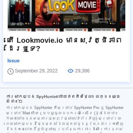
តើ Lookmovie.io មានសុវត្ថិភាព
ដែរឬទេ?
Issue
September 29, 2022
29,386
ការសាកល្បង SpyHunter ដោយឥតគិតថ្លៃ៖ លក្ខខណ្ឌ
សំខាន់ៗ
ការសាកល្បង SpyHunter គឺសម្រាប់ SpyHunter Pro ឬ SpyHunter
សម្រាប់ Mac ហើយរួមបញ្ចូលឧបករណ៍ច្រើន (ដូចដែលបាន
កំណត់នៅក្នុងសម្ភារៈផ្សព្វផ្សាយ/ទំព័រទិញ) សម្រាប់រយៈ
ពេលសាកល្បង 7 ថ្ងៃម្តង ដែលផ្តល់ជូននូវមុខងាររកឃើញ
និងដកមេរោគដ៏ទូលំទូលាយ ប្រព័ន្ធការពារដំណើរការខ្ពស់