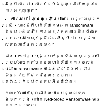
ដើម្បីការពារការប៉ុនប៉ងចូលប្រើដោយគ្មាន
ការអនុញ្ញាត។
ការអប់រំអ្នកប្រើប្រាស់
៖ ពន្យល់អ្នក
ប្រើប្រាស់អំពីហានិភ័យនៃមេរោគ ransomware
និងសារៈសំខាន់នៃការអនុវត្តតាមអ៊ីនធឺណិត
ប្រកបដោយសុវត្ថិភាព ដើម្បីកាត់បន្ថយ
លទ្ធភាពនៃការឆ្លង។
តាមរយៈការប្រុងប្រយ័ត្នទាំងនេះ អ្នកប្រើ
ប្រាស់អាចកាត់បន្ថយហានិភ័យនៃការឆ្លង
មេរោគ ransomware យ៉ាងសំខាន់ និងការពារ
ទិន្នន័យដ៏មានតម្លៃរបស់ពួក
គេពីឧក្រិដ្ឋជនតាមអ៊ីនធឺណិត។
កំណត់ចំណាំតម្លៃលោះដែលបានបន្សល់ទុក
ដល់ជនរងគ្រោះនៃ NetForceZ Ransomware មាន
ដូចខាងក្រោម៖