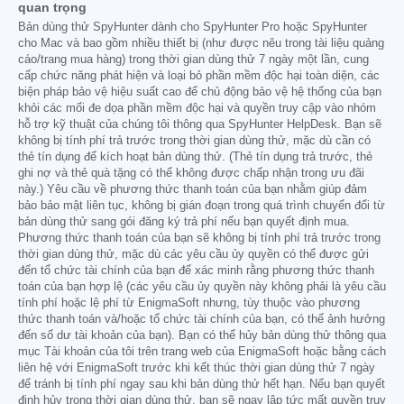
quan trọng
Bản dùng thử SpyHunter dành cho SpyHunter Pro hoặc SpyHunter
cho Mac và bao gồm nhiều thiết bị (như được nêu trong tài liệu quảng
cáo/trang mua hàng) trong thời gian dùng thử 7 ngày một lần, cung
cấp chức năng phát hiện và loại bỏ phần mềm độc hại toàn diện, các
biện pháp bảo vệ hiệu suất cao để chủ động bảo vệ hệ thống của bạn
khỏi các mối đe dọa phần mềm độc hại và quyền truy cập vào nhóm
hỗ trợ kỹ thuật của chúng tôi thông qua SpyHunter HelpDesk. Bạn sẽ
không bị tính phí trả trước trong thời gian dùng thử, mặc dù cần có
thẻ tín dụng để kích hoạt bản dùng thử. (Thẻ tín dụng trả trước, thẻ
ghi nợ và thẻ quà tặng có thể không được chấp nhận trong ưu đãi
này.) Yêu cầu về phương thức thanh toán của bạn nhằm giúp đảm
bảo bảo mật liên tục, không bị gián đoạn trong quá trình chuyển đổi từ
bản dùng thử sang gói đăng ký trả phí nếu bạn quyết định mua.
Phương thức thanh toán của bạn sẽ không bị tính phí trả trước trong
thời gian dùng thử, mặc dù các yêu cầu ủy quyền có thể được gửi
đến tổ chức tài chính của bạn để xác minh rằng phương thức thanh
toán của bạn hợp lệ (các yêu cầu ủy quyền này không phải là yêu cầu
tính phí hoặc lệ phí từ EnigmaSoft nhưng, tùy thuộc vào phương
thức thanh toán và/hoặc tổ chức tài chính của bạn, có thể ảnh hưởng
đến số dư tài khoản của bạn). Bạn có thể hủy bản dùng thử thông qua
mục Tài khoản của tôi trên trang web của EnigmaSoft hoặc bằng cách
liên hệ với EnigmaSoft trước khi kết thúc thời gian dùng thử 7 ngày
để tránh bị tính phí ngay sau khi bản dùng thử hết hạn. Nếu bạn quyết
định hủy trong thời gian dùng thử, bạn sẽ ngay lập tức mất quyền truy