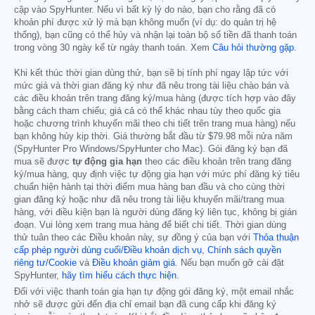
cập vào SpyHunter. Nếu vì bất kỳ lý do nào, bạn cho rằng đã có
khoản phí được xử lý mà bạn không muốn (ví dụ: do quản trị hệ
thống), bạn cũng có thể hủy và nhận lại toàn bộ số tiền đã thanh toán
trong vòng 30 ngày kể từ ngày thanh toán. Xem
Câu hỏi thường gặp
.
Khi kết thúc thời gian dùng thử, bạn sẽ bị tính phí ngay lập tức với
mức giá và thời gian đăng ký như đã nêu trong tài liệu chào bán và
các điều khoản trên trang đăng ký/mua hàng (được tích hợp vào đây
bằng cách tham chiếu; giá cả có thể khác nhau tùy theo quốc gia
hoặc chương trình khuyến mãi theo chi tiết trên trang mua hàng) nếu
bạn không hủy kịp thời. Giá thường bắt đầu từ
$79.98
mỗi nửa năm
(SpyHunter Pro Windows/SpyHunter cho Mac). Gói đăng ký bạn đã
mua sẽ được
tự động gia hạn
theo các điều khoản trên trang đăng
ký/mua hàng, quy định việc tự động gia hạn với mức phí đăng ký tiêu
chuẩn hiện hành tại thời điểm mua hàng ban đầu và cho cùng thời
gian đăng ký hoặc như đã nêu trong tài liệu khuyến mãi/trang mua
hàng, với điều kiện bạn là người dùng đăng ký liên tục, không bị gián
đoạn. Vui lòng xem trang mua hàng để biết chi tiết. Thời gian dùng
thử tuân theo các Điều khoản này, sự đồng ý của bạn với
Thỏa thuận
cấp phép người dùng cuối/Điều khoản dịch vụ
,
Chính sách quyền
riêng tư/Cookie
và
Điều khoản giảm giá
. Nếu bạn muốn gỡ cài đặt
SpyHunter,
hãy tìm hiểu cách thực hiện
.
Đối với việc thanh toán gia hạn tự động gói đăng ký, một email nhắc
nhở sẽ được gửi đến địa chỉ email bạn đã cung cấp khi đăng ký