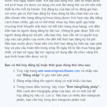
trước mỗi ngày thanh toán. Khi bắt đầu dùng thử, bạn sẽ nhận được
mã kích hoạt chỉ được sử dụng cho một lần dùng thử và chỉ trên một
thiết bị cho mỗi tài khoản. Gói đăng ký của bạn sẽ tự động gia hạn
với mức giá và thời hạn đăng ký theo đúng tài liệu chào bán và các
điều khoản trên trang đăng ký/mua hàng (được tích hợp vào đây bằng
cách tham chiếu; giá cả có thể khác nhau tùy theo quốc gia hoặc
chương trình khuyến mãi theo chi tiết trên trang mua hàng), với điều
kiện bạn là người dùng đăng ký liên tục, không bị gián đoạn. Đối với
người dùng đăng ký trả phí, nếu bạn hủy, bạn vẫn sẽ có quyền truy
cập vào sản phẩm của mình cho đến hết thời hạn đăng ký trả phí.
Nếu bạn muốn được hoàn tiền cho thời hạn đăng ký hiện tại, bạn phải
hủy và yêu cầu hoàn tiền trong vòng 30 ngày kể từ lần mua hàng gần
nhất, và bạn sẽ ngay lập tức ngừng sử dụng đầy đủ chức năng khi
quá trình hoàn tiền được xử lý.
Bạn có thể hủy đăng ký hoặc thời gian dùng thử như sau:
Truy cập trang
web www.enigmasoftware.com
và nhấp vào
nút
"Đăng nhập"
ở góc trên bên phải.
Đăng nhập bằng tên người dùng và mật khẩu của bạn.
Trong menu điều hướng, hãy chọn
"Đơn hàng/Giấy phép".
Bên cạnh đơn hàng/giấy phép của bạn, sẽ có một nút để
hủy đăng ký nếu có. Lưu ý: Nếu bạn có nhiều đơn hàng/sản
phẩm, bạn cần hủy từng đơn hàng/sản phẩm một.