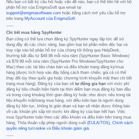
Nếu bạn có bất kỳ câu hỏi hoặc vấn đề nào, bạn có thể liên hệ với bộ
phận hỗ trợ của EnigmaSoft qua email tại
support@enigmasoftware.com
hoặc bằng cách mở yêu cầu hỗ trợ
trên trang
MyAccount của EnigmaSoft
.
------
Chi tiết mua hàng SpyHunter
Bạn cũng có thể lựa chọn đăng ký SpyHunter ngay lập tức để sử
dụng đầy đủ các chức năng, bao gồm loại bỏ phần mềm độc hại và
truy cập vào bộ phận hỗ trợ của chúng tôi thông qua HelpDesk,
thường bắt đầu từ
$49.98
mỗi nửa năm (SpyHunter Basic Windows)
và
$79.98
mỗi nửa năm (SpyHunter Pro Windows/SpyHunter cho
Mac) theo các tài liệu chào bán và điều khoản trang đăng ký/mua
hàng (được tích hợp vào đây bằng cách tham chiếu; giá cả có thể
thay đổi tùy theo quốc gia hoặc chương trình khuyến mãi theo chi tiết
trang mua hàng). Đăng ký của bạn sẽ
tự động gia hạn
với mức phí
đăng ký tiêu chuẩn hiện hành tại thời điểm bạn mua đăng ký ban đầu
và trong cùng khoảng thời gian đăng ký hoặc như được nêu trong tài
liệu khuyến mãi/trang mua hàng, với điều kiện bạn là người dùng
đăng ký liên tục, không bị gián đoạn và bạn sẽ nhận được thông báo
về các khoản phí sắp tới trước khi đăng ký của bạn hết hạn. Việc
mua SpyHunter tuân theo các điều khoản và điều kiện trên trang mua
hàng, Thỏa thuận cấp phép người dùng cuối
(EULA/TOS)
,
Chính sách
quyền riêng tư/cookie
và
Điều khoản giảm giá
.
------