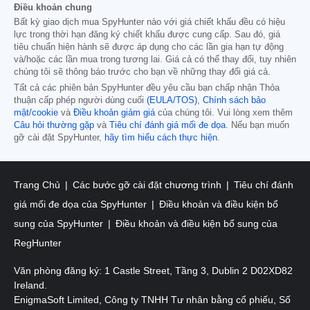
Điều khoản chung
Bất kỳ giao dịch mua SpyHunter nào với giá chiết khấu đều có hiệu
lực trong thời hạn đăng ký chiết khấu được cung cấp. Sau đó, giá
tiêu chuẩn hiện hành sẽ được áp dụng cho các lần gia hạn tự động
và/hoặc các lần mua trong tương lai. Giá cả có thể thay đổi, tuy nhiên
chúng tôi sẽ thông báo trước cho bạn về những thay đổi giá cả.
Tất cả các phiên bản SpyHunter đều yêu cầu bạn chấp nhận Thỏa
thuận cấp phép người dùng cuối
(EULA/TOS)
,
Chính sách bảo
mật/cookie
và
Điều khoản giảm giá
của chúng tôi. Vui lòng xem thêm
Câu hỏi thường gặp
và
Tiêu chí đánh giá mối đe dọa
. Nếu bạn muốn
gỡ cài đặt SpyHunter,
hãy tìm hiểu cách thực hiện
.
Trang Chủ
Các bước gỡ cài đặt chương trình
Tiêu chí đánh
giá mối đe dọa của SpyHunter
Điều khoản và điều kiện bổ
sung của SpyHunter
Điều khoản và điều kiện bổ sung của
RegHunter
Văn phòng đăng ký: 1 Castle Street, Tầng 3, Dublin 2 D02XD82
Ireland.
EnigmaSoft Limited, Công ty TNHH Tư nhân bằng cổ phiếu, Số