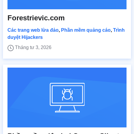
Forestrievic.com
Các trang web lừa đảo
,
Phần mềm quảng cáo
,
Trình
duyệt Hijackers
Tháng tư 3, 2026