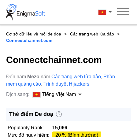
Skip
to
Tiếng Việt Na
content
Cơ sở dữ liệu về mối đe dọa
Các trang web lừa đảo
Connectchainnet.com
Connectchainnet.com
Đến năm
Mezo
năm
Các trang web lừa đảo
,
Phần
mềm quảng cáo
,
Trình duyệt Hijackers
Dịch sang:
Tiếng Việt Nam
Thẻ điểm Đe doạ
?
Popularity Rank:
15,066
Mức độ nguy hiểm:
20 % (Bình thường)