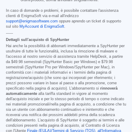
In caso di domande o problemi, è possibile contattare l'assistenza
clienti di EnigmaSoft via e-mail all'indirizzo
support@enigmasoftware.com
oppure aprendo un ticket di supporto
sul sito
MyAccount di EnigmaSoft
.
------
Dettagli sull'acquisto di SpyHunter
Hai anche la possibilità di abbonarti immediatamente a SpyHunter per
usufruire di tutte le funzionalità, inclusa la rimozione di malware e
l'accesso al nostro servizio di assistenza tramite HelpDesk, a partire
da
$49.98
semestrali (SpyHunter Basic per Windows) e
$79.98
semestrali (SpyHunter Pro per Windows/SpyHunter per Mac), in
conformità con i materiali informativi e i termini della pagina di
registrazione/acquisto (che sono qui incorporati per riferimento; i
prezzi possono variare in base al paese o alla promozione, come
specificato nella pagina di acquisto). L'abbonamento si
rinnoverà
automaticamente
alla tariffa standard in vigore al momento
dell'acquisto iniziale e per lo stesso periodo di tempo o come indicato
nei materiali promozionali/nella pagina di acquisto, a condizione che tu
sia un utente con abbonamento continuativo e ininterrotto e che
riceverai una notifica dei prossimi addebiti prima della scadenza
dell'abbonamento. L'acquisto di SpyHunter è soggetto ai termini e alle
condizioni presenti nella pagina di acquisto, al Contratto di Licenza
con l'Utente
Finale (EULA)/Termini di Servizio (TOS)
,
all'Informativa