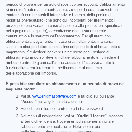
periodo di prova e per un solo dispositivo per account. L'abbonamento
si rinnoverà automaticamente al prezzo e per la durata previsti, in
conformità con i materiali informativi e i termini della pagina di
registrazione/acquisto (che sono qui incorporati per riferimento; i
prezzi possono variare in base al paese o alle promozioni specificate
nella pagina di acquisto), a condizione che tu sia un utente
continuativo e ininterrotto dell'abbonamento. Per gli utenti con
abbonamento a pagamento, in caso di annullamento, manterrai
l'accesso al/ai prodotto/i fino alla fine del periodo di abbonamento a
pagamento. Se desideri ricevere un rimborso per il periodo di
abbonamento in corso, devi annullare l'abbonamento e richiedere il
rimborso entro 30 giorni dall'ultimo acquisto. L'accesso a tutte le
funzionalità verrà interrotto immediatamente al momento
dell'elaborazione del rimborso.
È possibile annullare un abbonamento o un periodo di prova nel
seguente modo:
Vai su
www.enigmasoftware.com
e fai clic sul pulsante
"Accedi"
nell'angolo in alto a destra.
Accedi con il tuo nome utente e la tua password.
Nel menu di navigazione, vai su
"Ordini/Licenze".
Accanto
al tuo ordine/licenza, troverai un pulsante per annullare
l'abbonamento, se applicabile. Nota: se hai più
ordini/prodotti, dovrai annullarli singolarmente.