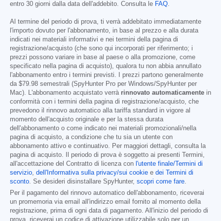
entro 30 giorni dalla data dell'addebito. Consulta le
FAQ
.
Al termine del periodo di prova, ti verrà addebitato immediatamente
l'importo dovuto per l'abbonamento, in base al prezzo e alla durata
indicati nei materiali informativi e nei termini della pagina di
registrazione/acquisto (che sono qui incorporati per riferimento; i
prezzi possono variare in base al paese o alla promozione, come
specificato nella pagina di acquisto), qualora tu non abbia annullato
l'abbonamento entro i termini previsti. I prezzi partono generalmente
da
$79.98
semestrali (SpyHunter Pro per Windows/SpyHunter per
Mac). L'abbonamento acquistato verrà
rinnovato automaticamente
in
conformità con i termini della pagina di registrazione/acquisto, che
prevedono il rinnovo automatico alla tariffa standard in vigore al
momento dell'acquisto originale e per la stessa durata
dell'abbonamento o come indicato nei materiali promozionali/nella
pagina di acquisto, a condizione che tu sia un utente con
abbonamento attivo e continuativo. Per maggiori dettagli, consulta la
pagina di acquisto. Il periodo di prova è soggetto ai presenti Termini,
all'accettazione del Contratto di licenza con
l'utente finale/Termini di
servizio
,
dell'Informativa sulla privacy/sui cookie
e
dei Termini di
sconto
. Se desideri disinstallare SpyHunter,
scopri come fare
.
Per il pagamento del rinnovo automatico dell'abbonamento, riceverai
un promemoria via email all'indirizzo email fornito al momento della
registrazione, prima di ogni data di pagamento. All'inizio del periodo di
prova, riceverai un codice di attivazione utilizzabile solo per un