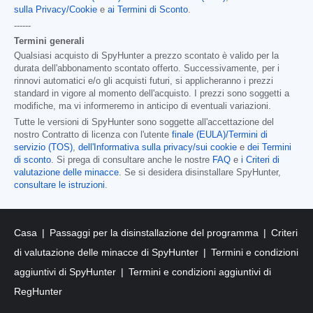
sulla Privacy/Cookie
e
ai Termini di Sconto
.
------
Termini generali
Qualsiasi acquisto di SpyHunter a prezzo scontato è valido per la
durata dell'abbonamento scontato offerto. Successivamente, per i
rinnovi automatici e/o gli acquisti futuri, si applicheranno i prezzi
standard in vigore al momento dell'acquisto. I prezzi sono soggetti a
modifiche, ma vi informeremo in anticipo di eventuali variazioni.
Tutte le versioni di SpyHunter sono soggette all'accettazione del
nostro Contratto di licenza con l'utente
finale (EULA)/Termini di
servizio (TOS)
,
dell'Informativa sulla privacy/sui cookie
e
dei Termini
di sconto
. Si prega di consultare anche le nostre
FAQ
e
i Criteri di
valutazione delle minacce
. Se si desidera disinstallare SpyHunter,
consultare le istruzioni
.
Casa
Passaggi per la disinstallazione del programma
Criteri
di valutazione delle minacce di SpyHunter
Termini e condizioni
aggiuntivi di SpyHunter
Termini e condizioni aggiuntivi di
RegHunter