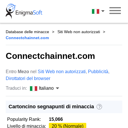
Skip
to
Italiano
content
Database delle minacce
Siti Web non autorizzati
Connectchainnet.com
Connectchainnet.com
Entro
Mezo
nel
Siti Web non autorizzati
,
Pubblicità
,
Dirottatori del browser
Traduci in:
Italiano
Cartoncino segnapunti di minaccia
?
Popularity Rank:
15,066
Livello di minaccia:
20 % (Normale)