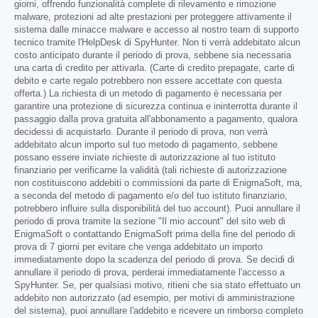
giorni, offrendo funzionalità complete di rilevamento e rimozione
malware, protezioni ad alte prestazioni per proteggere attivamente il
sistema dalle minacce malware e accesso al nostro team di supporto
tecnico tramite l'HelpDesk di SpyHunter. Non ti verrà addebitato alcun
costo anticipato durante il periodo di prova, sebbene sia necessaria
una carta di credito per attivarla. (Carte di credito prepagate, carte di
debito e carte regalo potrebbero non essere accettate con questa
offerta.) La richiesta di un metodo di pagamento è necessaria per
garantire una protezione di sicurezza continua e ininterrotta durante il
passaggio dalla prova gratuita all'abbonamento a pagamento, qualora
decidessi di acquistarlo. Durante il periodo di prova, non verrà
addebitato alcun importo sul tuo metodo di pagamento, sebbene
possano essere inviate richieste di autorizzazione al tuo istituto
finanziario per verificarne la validità (tali richieste di autorizzazione
non costituiscono addebiti o commissioni da parte di EnigmaSoft, ma,
a seconda del metodo di pagamento e/o del tuo istituto finanziario,
potrebbero influire sulla disponibilità del tuo account). Puoi annullare il
periodo di prova tramite la sezione "Il mio account" del sito web di
EnigmaSoft o contattando EnigmaSoft prima della fine del periodo di
prova di 7 giorni per evitare che venga addebitato un importo
immediatamente dopo la scadenza del periodo di prova. Se decidi di
annullare il periodo di prova, perderai immediatamente l'accesso a
SpyHunter. Se, per qualsiasi motivo, ritieni che sia stato effettuato un
addebito non autorizzato (ad esempio, per motivi di amministrazione
del sistema), puoi annullare l'addebito e ricevere un rimborso completo