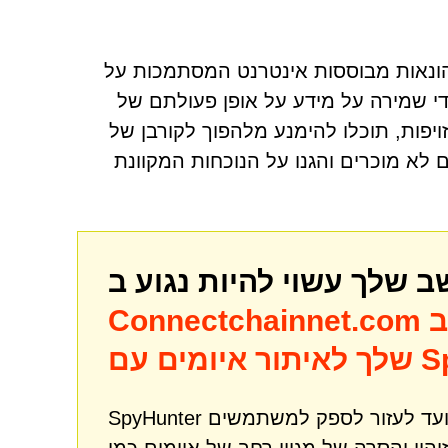
וגדלה של הונאות מבוססות אינטרנט המסתמכות על
די שמירה על מידע על אופן פעולתם של
 אלה וזיהוי דפוסים מטעים, כמו בקשות CAPTCHA מזויפות, תוכלו להימנע מלהפוך לקורבן של
 לא מוכרים והגנו על הנוכחות המקוונת
ב
Connectchainnet.com
SpyHun
SpyHunter הוא כלי רב עוצמה לתיקון והגנה מפני תוכנות זדוניות שנועד לעזור לספק למשתמשים