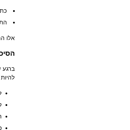
כתובות URL לא מאובטחות או
התנ
אלו הם
הסיכו
להיות 
ל
ק
ה
פ