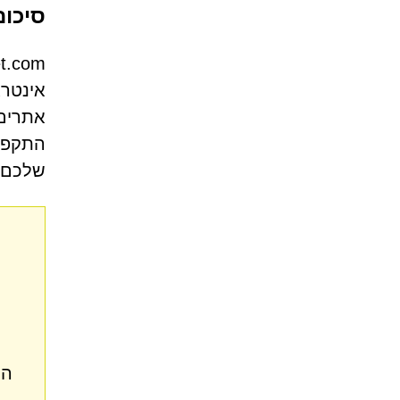
סיכום
אינטרא
התקפות
שלכם ע