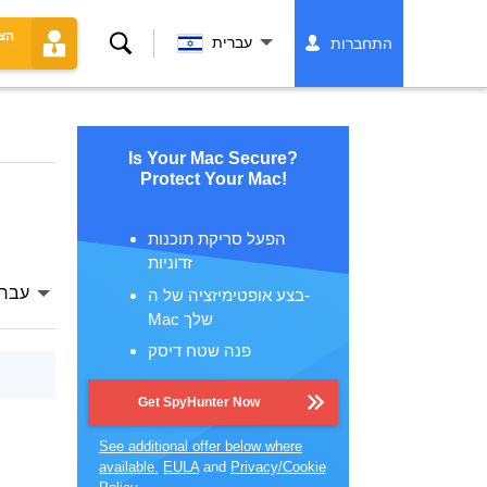
הצ
לחפש
עברית
התחברות
Is Your Mac Secure?
Protect Your Mac!
הפעל סריקת תוכנות
זדוניות
עברי
בצע אופטימיזציה של ה-
Mac שלך
פנה שטח דיסק
Get SpyHunter Now
See additional offer below where
available.
EULA
and
Privacy/Cookie