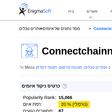
Skip
to
מוצרים
בית
content
Connectc
מסד נתונים של איומים
אתרים נוכלים
Connectchain
ב-
אתרים נוכלים
,
תוכנות פרסום
,
חוטפי דפדפן
Mezo
עד
כרטיס ניקוד איומים
?
Popularity Rank:
15,066
20 % (נוֹרמָלִי)
רמת איום:
87
מחשבים נגועים: