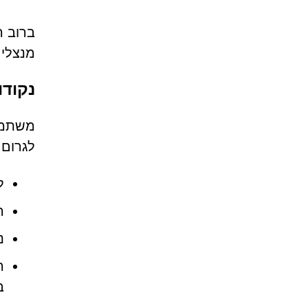
ברוב ה
מנצלים
נקודו
לגרום 
ל
ה
נ
ה
ב