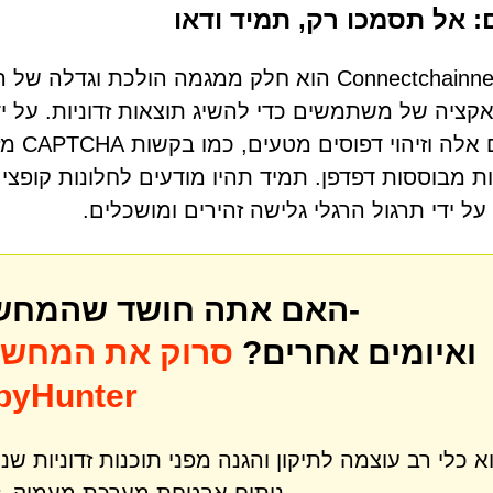
: אל תסמכו רק, תמיד ודאו
Connectchainnet.com הוא חלק ממגמה הולכת 
קציה של משתמשים כדי להשיג תוצאות זדוניות. על י
אתרים
 מבוססות דפדפן. תמיד תהיו מודעים לחלונות קופצים
ל ידי תרגול הרגלי גלישה זהירים ומושכלים.
האם אתה חושד שהמחשב שלך עשוי להיות נגוע ב-
ואיומים אחרים?
סרוק את המחש
שלך לאיתור איומים עם ter