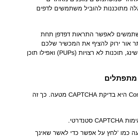
אלה מתוכננות להוביל משתמשים לדפים
Connectchainn היא לשכנע משתמשים לאפשר התראות דפדפן תחת
 זו נותנת לאתר אור ירוק להציף את המכשיר שלכם
במודעות פולשניות. התראות אלו עלולות להוביל לתוכניות פישינג, תוכנות לא רצויות (PUPs) ואפילו תוכן
אחת הטקטיקות העיקריות בהן משתמש Connectchainnet.com היא בדיקת CAPTCHA מטעה. כך זה
נדרטי.
ה כמו 'לחץ על אפשר כדי לאשר שאינך