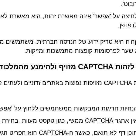
ובוט'.
חיצה על 'אפשר' אינה מאשרת זהות, היא מאשרת לא
דפדפן.
 זו היא טריק ידוע של הנדסה חברתית. משתמשים מ
 שער לפרסומות קופצות מתמשכות ומזיקות.
C מזויף ולהימנע מהמלכודת
בקשות CAPTCHA מזויפות נפוצות באתרים זדוניים ו
נחיות חריגות המבקשות ממשתמשים ללחוץ על 'אפשר
תגר CAPTCHA ממשי, כגון טקסט מעוות, בחירת תמונה או חידות
כן דף לא תואם, כאשר ה-CAPTCHA הוא הפריט הגלוי היחיד בדף ריק או מינימליסטי.