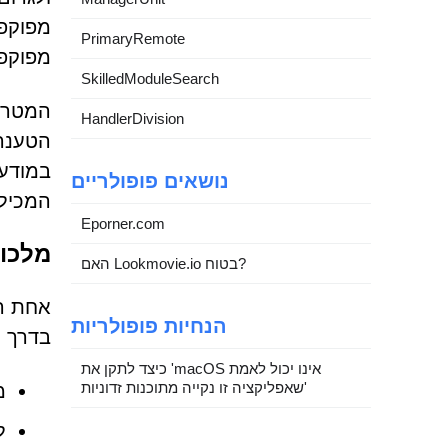
מפוקפק
PrimaryRemote
מפוקפק
SkilledModuleSearch
HandlerDivision
נושאים פופולריים
המכיל 
Eporner.com
מלכודת ה-CAPTCHA המזו
האם Lookmovie.io בטוח?
הנחיות פופולריות
בדרך כ
כיצד לתקן את 'macOS אינו יכול לאמת
שאפליקציה זו נקייה מתוכנות זדוניות'
מ
ל