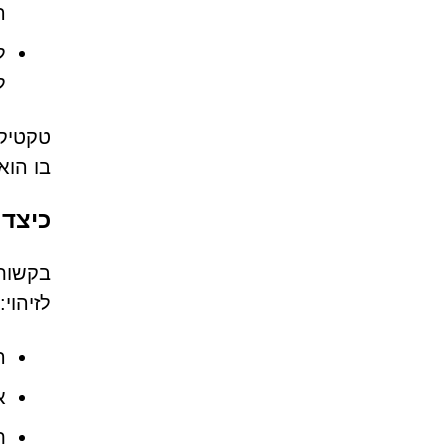
ר
ל
ל
טקטיקה
בו הוא
כיצד לזהות APTCHA
לזיהוי:
ה
אין א
תו