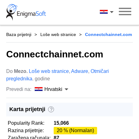
Skip
to
Hrvatski
content
Baza prijetnji
Loše web stranice
Connectchainnet.com
Connectchainnet.com
Do
Mezo.
Loše web stranice
,
Adware
,
Otmičari
preglednika
. godine
Prevedi na:
Hrvatski
Karta prijetnji
?
Popularity Rank:
15,066
Razina prijetnje:
20 % (Normalan)
Zaražena računala:
87