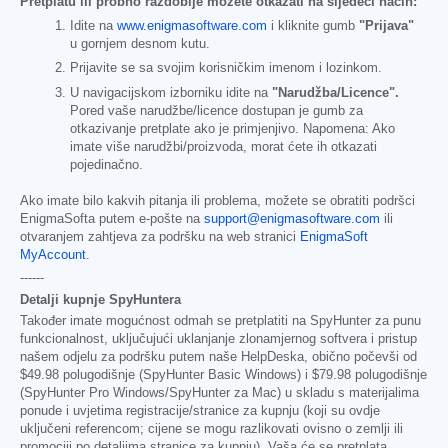
Pretplatu ili probno razdoblje možete otkazati na sljedeći način:
Idite na
www.enigmasoftware.com
i kliknite gumb
"Prijava"
u gornjem desnom kutu.
Prijavite se sa svojim korisničkim imenom i lozinkom.
U navigacijskom izborniku idite na
"Narudžba/Licence".
Pored vaše narudžbe/licence dostupan je gumb za
otkazivanje pretplate ako je primjenjivo. Napomena: Ako
imate više narudžbi/proizvoda, morat ćete ih otkazati
pojedinačno.
Ako imate bilo kakvih pitanja ili problema, možete se obratiti podršci
EnigmaSofta putem e-pošte na
support@enigmasoftware.com
ili
otvaranjem zahtjeva za podršku na web stranici
EnigmaSoft
MyAccount
.
------
Detalji kupnje SpyHuntera
Također imate mogućnost odmah se pretplatiti na SpyHunter za punu
funkcionalnost, uključujući uklanjanje zlonamjernog softvera i pristup
našem odjelu za podršku putem naše HelpDeska, obično počevši od
$49.98
polugodišnje (SpyHunter Basic Windows) i
$79.98
polugodišnje
(SpyHunter Pro Windows/SpyHunter za Mac) u skladu s materijalima
ponude i uvjetima registracije/stranice za kupnju (koji su ovdje
uključeni referencom; cijene se mogu razlikovati ovisno o zemlji ili
promociji po detaljima stranice za kupnju). Vaša će se pretplata