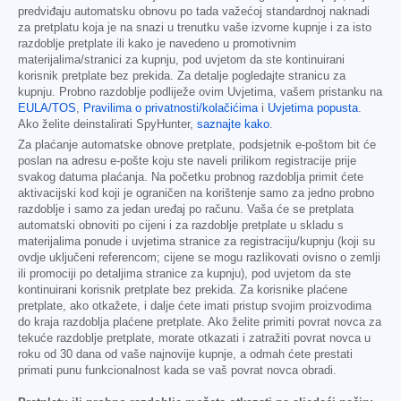
predviđaju automatsku obnovu po tada važećoj standardnoj naknadi
za pretplatu koja je na snazi u trenutku vaše izvorne kupnje i za isto
razdoblje pretplate ili kako je navedeno u promotivnim
materijalima/stranici za kupnju, pod uvjetom da ste kontinuirani
korisnik pretplate bez prekida. Za detalje pogledajte stranicu za
kupnju. Probno razdoblje podliježe ovim Uvjetima, vašem pristanku na
EULA/TOS
,
Pravilima o privatnosti/kolačićima
i
Uvjetima popusta
.
Ako želite deinstalirati SpyHunter,
saznajte kako
.
Za plaćanje automatske obnove pretplate, podsjetnik e-poštom bit će
poslan na adresu e-pošte koju ste naveli prilikom registracije prije
svakog datuma plaćanja. Na početku probnog razdoblja primit ćete
aktivacijski kod koji je ograničen na korištenje samo za jedno probno
razdoblje i samo za jedan uređaj po računu. Vaša će se pretplata
automatski obnoviti po cijeni i za razdoblje pretplate u skladu s
materijalima ponude i uvjetima stranice za registraciju/kupnju (koji su
ovdje uključeni referencom; cijene se mogu razlikovati ovisno o zemlji
ili promociji po detaljima stranice za kupnju), pod uvjetom da ste
kontinuirani korisnik pretplate bez prekida. Za korisnike plaćene
pretplate, ako otkažete, i dalje ćete imati pristup svojim proizvodima
do kraja razdoblja plaćene pretplate. Ako želite primiti povrat novca za
tekuće razdoblje pretplate, morate otkazati i zatražiti povrat novca u
roku od 30 dana od vaše najnovije kupnje, a odmah ćete prestati
primati punu funkcionalnost kada se vaš povrat novca obradi.