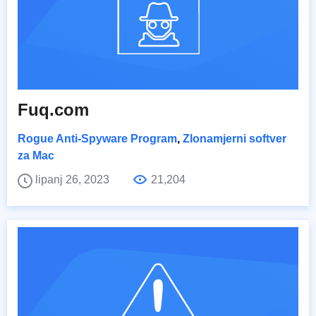
Fuq.com
Rogue Anti-Spyware Program
,
Zlonamjerni softver
za Mac
lipanj 26, 2023
21,204