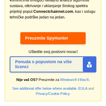
korisnicima omogući detaljnu analizu sigurnosti
sustava, otkrivanje i uklanjanje širokog spektra
prijetnji poput
Connectchainnet.com
, kao i uslugu
tehničke podrške jedan na jedan.
Preuzmite SpyHunter
Uštedite svoj poslovni novac!
Ponuda s popustom na više
licenci
Nije vaš OS?
Preuzmite za
Windows®
i
Mac®
.
See additional offer below where available.
EULA
and
Privacy/Cookie Policy
.