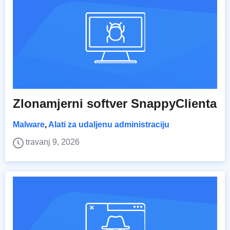
Zlonamjerni softver SnappyClienta
Malware
,
Alati za udaljenu administraciju
travanj 9, 2026