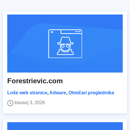
Forestrievic.com
Loše web stranice
,
Adware
,
Otmičari preglednika
travanj 3, 2026