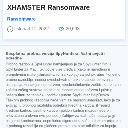
XHAMSTER Ransomware
Ransomware
listopad 11, 2022
20,693
Besplatna probna verzija SpyHuntera: Važni uvjeti i
odredbe
Probno razdoblje SpyHunter namijenjeno je za SpyHunter Pro ili
SpyHunter za Mac i uključuje više uređaja (kako je navedeno u
promotivnim materijalima/stranici za kupnju) za jednokratno 7-dnevno
probno razdoblje, nudeći sveobuhvatnu funkcionalnost otkrivanja i
uklanjanja zlonamjernog softvera, visokoučinkovite zaštite za aktivnu
zaštitu vašeg sustava od prijetnji zlonamjernog softvera i pristup
našem timu za tehničku podršku putem SpyHunter HelpDeska.
Tijekom probnog razdoblja neće vam se naplatiti unaprijed, iako je za
aktivaciju probnog razdoblja potrebna kreditna kartica. (Prepaid
kreditne kartice, debitne kartice i poklon kartice možda neće biti
prihvaćene u okviru ove ponude.) Zahtjev za vaš način plaćanja je
osigurati kontinuiranu, neprekidnu sigurnosnu zaštitu tijekom prijelaza
s probnog razdoblja na plaćenu pretplatu ako se odlučite za kupnju.