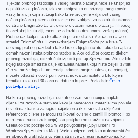
Tijekom probnog razdoblja s vašeg načina plaćanja neće se unaprijed
naplatiti iznos plaćanja, iako se zahtjevi za autorizaciju mogu poslati
vašoj financijskoj instituciji kako bi se provjerila valjanost vašeg
načina plaćanja (takve autorizacije nisu zahtjevi za naplatu ili naknade
od strane EnigmaSofta, ali, ovisno o vašem načinu plaćanja i/ili vašoj
financijskoj instituciji, mogu se odraziti na dostupnost vašeg računa).
Probno razdoblje možete otkazati putem odjeljka Moj račun na web
stranici EnigmaSofta ili kontaktiranjem EnigmaSofta prije kraja 7-
dnevnog probnog razdoblja kako biste izbjegli naplatu i obradu naplate
odmah nakon isteka probnog razdoblja. Ako odlučite otkazati tijekom
probnog razdoblja, odmah ćete izgubiti pristup SpyHunteru. Ako iz bilo
kojeg razloga smatrate da je obrađena naplata koju niste željeli izvršiti
(što se može dogoditi na temelju administracije sustava, na primjer),
možete otkazati i dobiti puni povrat novca za naplatu u bilo kojem
trenutku u roku od 30 dana od datuma kupnje. Pogledajte
Često
postavljana pitanja
.
Na kraju probnog razdoblja, odmah će vam se unaprijed naplatiti
cijena i za razdoblje pretplate kako je navedeno u materijalima ponude
i uvjetima stranice za registraciju/kupnju (koji su ovdje uključeni
referencom; cijene se mogu razlikovati ovisno o zemlji ili promociji po
detaljima stranice za kupnju) ako pretplatu ne otkažete na vrijeme.
Cijena obično počinje od
$79.98
polugodišnje (SpyHunter Pro
Windows/SpyHunter za Mac). Vaša kupljena pretplata
automatski će
se obnoviti
u skladu s uvjetima stranice za registraciju/kupnju, koji