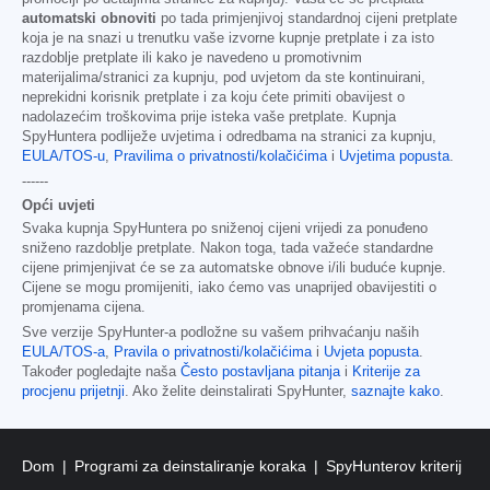
automatski obnoviti
po tada primjenjivoj standardnoj cijeni pretplate
koja je na snazi u trenutku vaše izvorne kupnje pretplate i za isto
razdoblje pretplate ili kako je navedeno u promotivnim
materijalima/stranici za kupnju, pod uvjetom da ste kontinuirani,
neprekidni korisnik pretplate i za koju ćete primiti obavijest o
nadolazećim troškovima prije isteka vaše pretplate. Kupnja
SpyHuntera podliježe uvjetima i odredbama na stranici za kupnju,
EULA/TOS-u
,
Pravilima o privatnosti/kolačićima
i
Uvjetima popusta
.
------
Opći uvjeti
Svaka kupnja SpyHuntera po sniženoj cijeni vrijedi za ponuđeno
sniženo razdoblje pretplate. Nakon toga, tada važeće standardne
cijene primjenjivat će se za automatske obnove i/ili buduće kupnje.
Cijene se mogu promijeniti, iako ćemo vas unaprijed obavijestiti o
promjenama cijena.
Sve verzije SpyHunter-a podložne su vašem prihvaćanju naših
EULA/TOS-a
,
Pravila o privatnosti/kolačićima
i
Uvjeta popusta
.
Također pogledajte naša
Često postavljana pitanja
i
Kriterije za
procjenu prijetnji
. Ako želite deinstalirati SpyHunter,
saznajte kako
.
Dom
Programi za deinstaliranje koraka
SpyHunterov kriterij