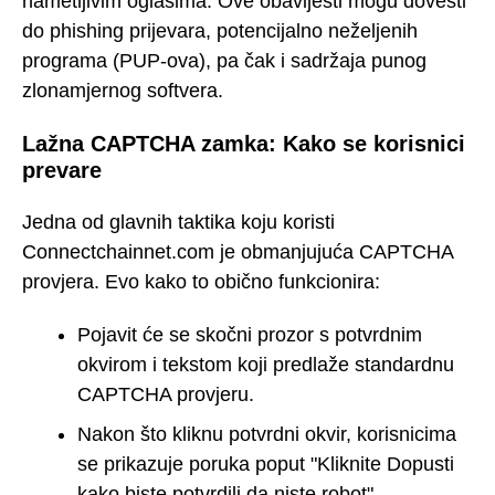
nametljivim oglasima. Ove obavijesti mogu dovesti
do phishing prijevara, potencijalno neželjenih
programa (PUP-ova), pa čak i sadržaja punog
zlonamjernog softvera.
Lažna CAPTCHA zamka: Kako se korisnici
prevare
Jedna od glavnih taktika koju koristi
Connectchainnet.com je obmanjujuća CAPTCHA
provjera. Evo kako to obično funkcionira:
Pojavit će se skočni prozor s potvrdnim
okvirom i tekstom koji predlaže standardnu
CAPTCHA provjeru.
Nakon što kliknu potvrdni okvir, korisnicima
se prikazuje poruka poput "Kliknite Dopusti
kako biste potvrdili da niste robot".