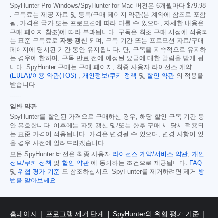
SpyHunter Pro Windows/SpyHunter for Mac 버전은 6개월마다
$79.98
. 구독료는 제공 자료 및 등록/구매 페이지 약관(본 계약에 참조로 포함
됨, 가격은 국가 또는 프로모션에 따라 다를 수 있으며, 자세한 내용은
구매 페이지 참조)에 따라 부과됩니다. 구독은 최초 구매 시점에 적용되
는 표준 구독료로
자동 갱신
되며, 구독 기간 또는 프로모션 자료/구매
페이지에 명시된 기간 동안 유지됩니다. 단, 구독을 지속적으로 유지하
는 경우에 한하며, 구독 만료 전에 예정된 요금에 대한 알림을 받게 됩
니다. SpyHunter 구매는 구매 페이지, 최종 사용자 라이선스 계약
(EULA)/이용 약관(TOS)
,
개인정보/쿠키 정책
및
할인 약관
의 적용을
받습니다.
------
일반 약관
SpyHunter를 할인된 가격으로 구매하신 경우, 해당 할인 구독 기간 동
안 유효합니다. 이후에는 자동 갱신 및/또는 향후 구매 시 당시 적용되
는 표준 가격이 적용됩니다. 가격은 변경될 수 있으며, 변경 사항이 있
을 경우 사전에 알려드리겠습니다.
모든 SpyHunter 버전은 최종 사용자
라이선스 계약/서비스 약관
,
개인
정보/쿠키 정책
및
할인 약관
에 동의하는 조건으로 제공됩니다.
FAQ
및
위협 평가 기준
도 참조하십시오. SpyHunter를 제거하려면 제거
방
법을 알아보세요
.
홈페이지
프로그램 제거 단계
SpyHunter의 위협 평가 기준