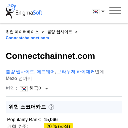
Skip
to
한국어
content
위협 데이터베이스
불량 웹사이트
Connectchainnet.com
Connectchainnet.com
불량 웹사이트
,
애드웨어
,
브라우저 하이재커
년에
Mezo
년까지
번역 :
한국어
위협 스코어카드
?
Popularity Rank:
15,066
위협 수준:
20 % (정상)