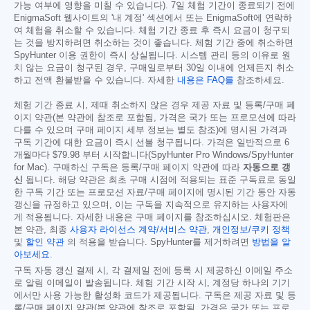
가능 여부에 영향을 미칠 수 있습니다). 7일 체험 기간이 종료되기 전에
EnigmaSoft 웹사이트의 '내 계정' 섹션에서 또는 EnigmaSoft에 연락하
여 체험을 취소할 수 있습니다. 체험 기간 종료 후 즉시 요금이 청구되
는 것을 방지하려면 취소하는 것이 좋습니다. 체험 기간 중에 취소하면
SpyHunter 이용 권한이 즉시 상실됩니다. 시스템 관리 등의 이유로 원
치 않는 요금이 청구된 경우, 구매일로부터 30일 이내에 언제든지 취소
하고 전액 환불받을 수 있습니다. 자세한
내용은 FAQ를
참조하세요.
체험 기간 종료 시, 제때 취소하지 않은 경우 제공 자료 및 등록/구매 페
이지 약관(본 약관에 참조로 포함됨, 가격은 국가 또는 프로모션에 따라
다를 수 있으며 구매 페이지 세부 정보는 별도 참조)에 명시된 가격과
구독 기간에 대한 요금이 즉시 선불 청구됩니다. 가격은 일반적으로 6
개월마다
$79.98
부터 시작합니다(SpyHunter Pro Windows/SpyHunter
for Mac). 구매하신 구독은 등록/구매 페이지 약관에 따라
자동으로 갱
신
됩니다. 해당 약관은 최초 구매 시점에 적용되는 표준 구독료로 동일
한 구독 기간 또는 프로모션 자료/구매 페이지에 명시된 기간 동안 자동
갱신을 규정하고 있으며, 이는 구독을 지속적으로 유지하는 사용자에
게 적용됩니다. 자세한 내용은 구매 페이지를 참조하십시오. 체험판은
본 약관, 최종
사용자 라이선스 계약/서비스 약관
,
개인정보/쿠키 정책
및
할인 약관
의 적용을 받습니다. SpyHunter를 제거하려면
방법을 알
아보세요
.
구독 자동 갱신 결제 시, 각 결제일 전에 등록 시 제공하신 이메일 주소
로 알림 이메일이 발송됩니다. 체험 기간 시작 시, 계정당 하나의 기기
에서만 사용 가능한 활성화 코드가 제공됩니다. 구독은 제공 자료 및 등
록/구매 페이지 약관(본 약관에 참조로 포함됨, 가격은 국가 또는 프로