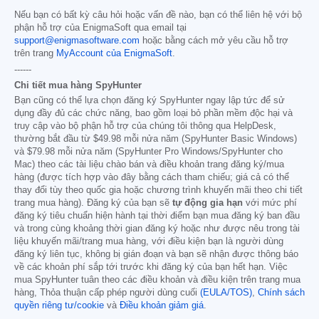
Nếu bạn có bất kỳ câu hỏi hoặc vấn đề nào, bạn có thể liên hệ với bộ
phận hỗ trợ của EnigmaSoft qua email tại
support@enigmasoftware.com
hoặc bằng cách mở yêu cầu hỗ trợ
trên trang
MyAccount của EnigmaSoft
.
------
Chi tiết mua hàng SpyHunter
Bạn cũng có thể lựa chọn đăng ký SpyHunter ngay lập tức để sử
dụng đầy đủ các chức năng, bao gồm loại bỏ phần mềm độc hại và
truy cập vào bộ phận hỗ trợ của chúng tôi thông qua HelpDesk,
thường bắt đầu từ
$49.98
mỗi nửa năm (SpyHunter Basic Windows)
và
$79.98
mỗi nửa năm (SpyHunter Pro Windows/SpyHunter cho
Mac) theo các tài liệu chào bán và điều khoản trang đăng ký/mua
hàng (được tích hợp vào đây bằng cách tham chiếu; giá cả có thể
thay đổi tùy theo quốc gia hoặc chương trình khuyến mãi theo chi tiết
trang mua hàng). Đăng ký của bạn sẽ
tự động gia hạn
với mức phí
đăng ký tiêu chuẩn hiện hành tại thời điểm bạn mua đăng ký ban đầu
và trong cùng khoảng thời gian đăng ký hoặc như được nêu trong tài
liệu khuyến mãi/trang mua hàng, với điều kiện bạn là người dùng
đăng ký liên tục, không bị gián đoạn và bạn sẽ nhận được thông báo
về các khoản phí sắp tới trước khi đăng ký của bạn hết hạn. Việc
mua SpyHunter tuân theo các điều khoản và điều kiện trên trang mua
hàng, Thỏa thuận cấp phép người dùng cuối
(EULA/TOS)
,
Chính sách
quyền riêng tư/cookie
và
Điều khoản giảm giá
.