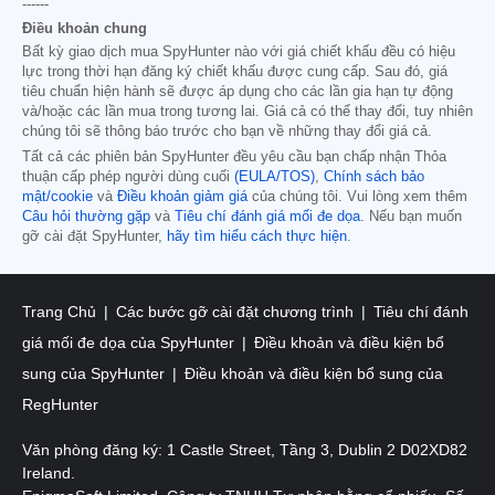
------
Điều khoản chung
Bất kỳ giao dịch mua SpyHunter nào với giá chiết khấu đều có hiệu
lực trong thời hạn đăng ký chiết khấu được cung cấp. Sau đó, giá
tiêu chuẩn hiện hành sẽ được áp dụng cho các lần gia hạn tự động
và/hoặc các lần mua trong tương lai. Giá cả có thể thay đổi, tuy nhiên
chúng tôi sẽ thông báo trước cho bạn về những thay đổi giá cả.
Tất cả các phiên bản SpyHunter đều yêu cầu bạn chấp nhận Thỏa
thuận cấp phép người dùng cuối
(EULA/TOS)
,
Chính sách bảo
mật/cookie
và
Điều khoản giảm giá
của chúng tôi. Vui lòng xem thêm
Câu hỏi thường gặp
và
Tiêu chí đánh giá mối đe dọa
. Nếu bạn muốn
gỡ cài đặt SpyHunter,
hãy tìm hiểu cách thực hiện
.
Trang Chủ
Các bước gỡ cài đặt chương trình
Tiêu chí đánh
giá mối đe dọa của SpyHunter
Điều khoản và điều kiện bổ
sung của SpyHunter
Điều khoản và điều kiện bổ sung của
RegHunter
Văn phòng đăng ký: 1 Castle Street, Tầng 3, Dublin 2 D02XD82
Ireland.