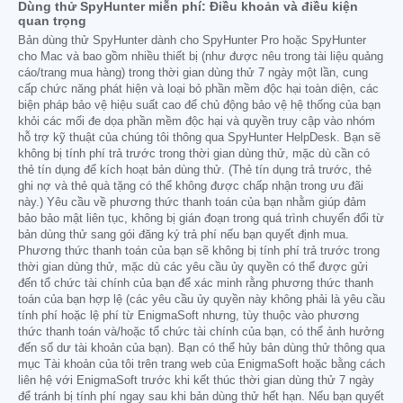
Dùng thử SpyHunter miễn phí: Điều khoản và điều kiện
quan trọng
Bản dùng thử SpyHunter dành cho SpyHunter Pro hoặc SpyHunter
cho Mac và bao gồm nhiều thiết bị (như được nêu trong tài liệu quảng
cáo/trang mua hàng) trong thời gian dùng thử 7 ngày một lần, cung
cấp chức năng phát hiện và loại bỏ phần mềm độc hại toàn diện, các
biện pháp bảo vệ hiệu suất cao để chủ động bảo vệ hệ thống của bạn
khỏi các mối đe dọa phần mềm độc hại và quyền truy cập vào nhóm
hỗ trợ kỹ thuật của chúng tôi thông qua SpyHunter HelpDesk. Bạn sẽ
không bị tính phí trả trước trong thời gian dùng thử, mặc dù cần có
thẻ tín dụng để kích hoạt bản dùng thử. (Thẻ tín dụng trả trước, thẻ
ghi nợ và thẻ quà tặng có thể không được chấp nhận trong ưu đãi
này.) Yêu cầu về phương thức thanh toán của bạn nhằm giúp đảm
bảo bảo mật liên tục, không bị gián đoạn trong quá trình chuyển đổi từ
bản dùng thử sang gói đăng ký trả phí nếu bạn quyết định mua.
Phương thức thanh toán của bạn sẽ không bị tính phí trả trước trong
thời gian dùng thử, mặc dù các yêu cầu ủy quyền có thể được gửi
đến tổ chức tài chính của bạn để xác minh rằng phương thức thanh
toán của bạn hợp lệ (các yêu cầu ủy quyền này không phải là yêu cầu
tính phí hoặc lệ phí từ EnigmaSoft nhưng, tùy thuộc vào phương
thức thanh toán và/hoặc tổ chức tài chính của bạn, có thể ảnh hưởng
đến số dư tài khoản của bạn). Bạn có thể hủy bản dùng thử thông qua
mục Tài khoản của tôi trên trang web của EnigmaSoft hoặc bằng cách
liên hệ với EnigmaSoft trước khi kết thúc thời gian dùng thử 7 ngày
để tránh bị tính phí ngay sau khi bản dùng thử hết hạn. Nếu bạn quyết