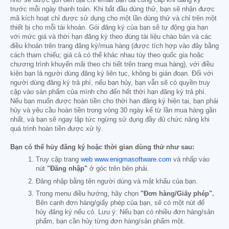
nhở sẽ được gửi đến địa chỉ email bạn đã cung cấp khi đăng ký
trước mỗi ngày thanh toán. Khi bắt đầu dùng thử, bạn sẽ nhận được
mã kích hoạt chỉ được sử dụng cho một lần dùng thử và chỉ trên một
thiết bị cho mỗi tài khoản. Gói đăng ký của bạn sẽ tự động gia hạn
với mức giá và thời hạn đăng ký theo đúng tài liệu chào bán và các
điều khoản trên trang đăng ký/mua hàng (được tích hợp vào đây bằng
cách tham chiếu; giá cả có thể khác nhau tùy theo quốc gia hoặc
chương trình khuyến mãi theo chi tiết trên trang mua hàng), với điều
kiện bạn là người dùng đăng ký liên tục, không bị gián đoạn. Đối với
người dùng đăng ký trả phí, nếu bạn hủy, bạn vẫn sẽ có quyền truy
cập vào sản phẩm của mình cho đến hết thời hạn đăng ký trả phí.
Nếu bạn muốn được hoàn tiền cho thời hạn đăng ký hiện tại, bạn phải
hủy và yêu cầu hoàn tiền trong vòng 30 ngày kể từ lần mua hàng gần
nhất, và bạn sẽ ngay lập tức ngừng sử dụng đầy đủ chức năng khi
quá trình hoàn tiền được xử lý.
Bạn có thể hủy đăng ký hoặc thời gian dùng thử như sau:
Truy cập trang
web www.enigmasoftware.com
và nhấp vào
nút
"Đăng nhập"
ở góc trên bên phải.
Đăng nhập bằng tên người dùng và mật khẩu của bạn.
Trong menu điều hướng, hãy chọn
"Đơn hàng/Giấy phép".
Bên cạnh đơn hàng/giấy phép của bạn, sẽ có một nút để
hủy đăng ký nếu có. Lưu ý: Nếu bạn có nhiều đơn hàng/sản
phẩm, bạn cần hủy từng đơn hàng/sản phẩm một.