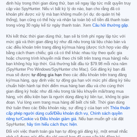
định hủy trong thời gian dùng thử, bạn sẽ ngay lập tức mất quyền truy
cập vào SpyHunter. Nếu vì bất kỳ lý do nào, bạn cho rằng đã có
khoản phí được xử lý mà bạn không muốn (ví dụ: do quản trị hệ
thống), bạn cũng có thể hủy và nhận lại toàn bộ số tiền đã thanh toán
trong vòng 30 ngày kể từ ngày thanh toán. Xem
Câu hỏi thường gặp
.
Khi kết thúc thời gian dùng thử, bạn sẽ bị tính phí ngay lập tức với
mức giá và thời gian đăng ký như đã nêu trong tài liệu chào bán và
các điều khoản trên trang đăng ký/mua hàng (được tích hợp vào đây
bằng cách tham chiếu; giá cả có thể khác nhau tùy theo quốc gia
hoặc chương trình khuyến mãi theo chi tiết trên trang mua hàng) nếu
bạn không hủy kịp thời. Giá thường bắt đầu từ
$79.98
mỗi nửa năm
(SpyHunter Pro Windows/SpyHunter cho Mac). Gói đăng ký bạn đã
mua sẽ được
tự động gia hạn
theo các điều khoản trên trang đăng
ký/mua hàng, quy định việc tự động gia hạn với mức phí đăng ký tiêu
chuẩn hiện hành tại thời điểm mua hàng ban đầu và cho cùng thời
gian đăng ký hoặc như đã nêu trong tài liệu khuyến mãi/trang mua
hàng, với điều kiện bạn là người dùng đăng ký liên tục, không bị gián
đoạn. Vui lòng xem trang mua hàng để biết chi tiết. Thời gian dùng
thử tuân theo các Điều khoản này, sự đồng ý của bạn với
Thỏa thuận
cấp phép người dùng cuối/Điều khoản dịch vụ
,
Chính sách quyền
riêng tư/Cookie
và
Điều khoản giảm giá
. Nếu bạn muốn gỡ cài đặt
SpyHunter,
hãy tìm hiểu cách thực hiện
.
Đối với việc thanh toán gia hạn tự động gói đăng ký, một email nhắc