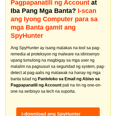
Pagpapanatili ng Account
at
Iba Pang Mga Banta?
I-scan
ang Iyong Computer para sa
mga Banta gamit ang
SpyHunter
Ang SpyHunter ay isang malakas na tool sa pag-
remedia at proteksyon ng malware na idinisenyo
upang tumulong na magbigay sa mga user ng
malalim na pagsusuri sa seguridad ng system, pag-
detect at pag-aalis ng malawak na hanay ng mga
banta tulad ng
Panloloko sa Email ng Abiso sa
Pagpapanatili ng Account
pati na rin ng one-on-
one na serbisyo sa tech na suporta.
I-download ang SpyHunter