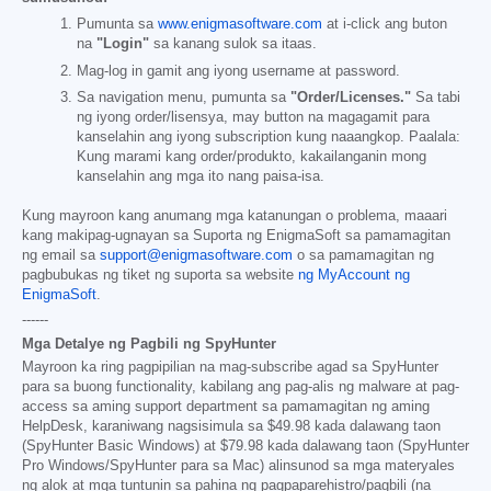
Pumunta sa
www.enigmasoftware.com
at i-click ang buton
na
"Login"
sa kanang sulok sa itaas.
Mag-log in gamit ang iyong username at password.
Sa navigation menu, pumunta sa
"Order/Licenses."
Sa tabi
ng iyong order/lisensya, may button na magagamit para
kanselahin ang iyong subscription kung naaangkop. Paalala:
Kung marami kang order/produkto, kakailanganin mong
kanselahin ang mga ito nang paisa-isa.
Kung mayroon kang anumang mga katanungan o problema, maaari
kang makipag-ugnayan sa Suporta ng EnigmaSoft sa pamamagitan
ng email sa
support@enigmasoftware.com
o sa pamamagitan ng
pagbubukas ng tiket ng suporta sa website
ng MyAccount ng
EnigmaSoft
.
------
Mga Detalye ng Pagbili ng SpyHunter
Mayroon ka ring pagpipilian na mag-subscribe agad sa SpyHunter
para sa buong functionality, kabilang ang pag-alis ng malware at pag-
access sa aming support department sa pamamagitan ng aming
HelpDesk, karaniwang nagsisimula sa
$49.98
kada dalawang taon
(SpyHunter Basic Windows) at
$79.98
kada dalawang taon (SpyHunter
Pro Windows/SpyHunter para sa Mac) alinsunod sa mga materyales
ng alok at mga tuntunin sa pahina ng pagpaparehistro/pagbili (na