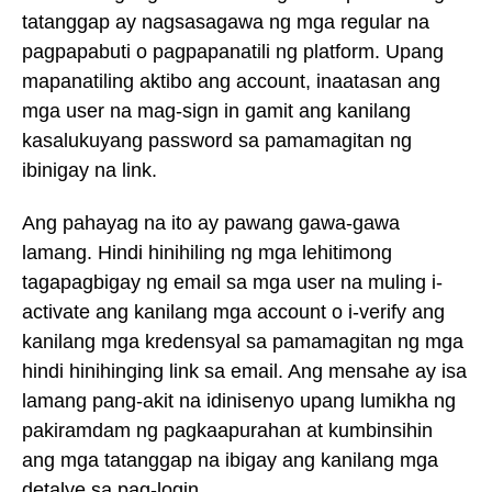
tatanggap ay nagsasagawa ng mga regular na
pagpapabuti o pagpapanatili ng platform. Upang
mapanatiling aktibo ang account, inaatasan ang
mga user na mag-sign in gamit ang kanilang
kasalukuyang password sa pamamagitan ng
ibinigay na link.
Ang pahayag na ito ay pawang gawa-gawa
lamang. Hindi hinihiling ng mga lehitimong
tagapagbigay ng email sa mga user na muling i-
activate ang kanilang mga account o i-verify ang
kanilang mga kredensyal sa pamamagitan ng mga
hindi hinihinging link sa email. Ang mensahe ay isa
lamang pang-akit na idinisenyo upang lumikha ng
pakiramdam ng pagkaapurahan at kumbinsihin
ang mga tatanggap na ibigay ang kanilang mga
detalye sa pag-login.