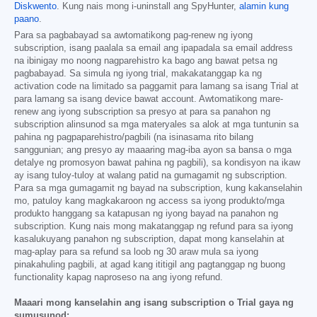
Diskwento
. Kung nais mong i-uninstall ang SpyHunter,
alamin kung
paano
.
Para sa pagbabayad sa awtomatikong pag-renew ng iyong
subscription, isang paalala sa email ang ipapadala sa email address
na ibinigay mo noong nagparehistro ka bago ang bawat petsa ng
pagbabayad. Sa simula ng iyong trial, makakatanggap ka ng
activation code na limitado sa paggamit para lamang sa isang Trial at
para lamang sa isang device bawat account. Awtomatikong mare-
renew ang iyong subscription sa presyo at para sa panahon ng
subscription alinsunod sa mga materyales sa alok at mga tuntunin sa
pahina ng pagpaparehistro/pagbili (na isinasama rito bilang
sanggunian; ang presyo ay maaaring mag-iba ayon sa bansa o mga
detalye ng promosyon bawat pahina ng pagbili), sa kondisyon na ikaw
ay isang tuloy-tuloy at walang patid na gumagamit ng subscription.
Para sa mga gumagamit ng bayad na subscription, kung kakanselahin
mo, patuloy kang magkakaroon ng access sa iyong produkto/mga
produkto hanggang sa katapusan ng iyong bayad na panahon ng
subscription. Kung nais mong makatanggap ng refund para sa iyong
kasalukuyang panahon ng subscription, dapat mong kanselahin at
mag-aplay para sa refund sa loob ng 30 araw mula sa iyong
pinakahuling pagbili, at agad kang ititigil ang pagtanggap ng buong
functionality kapag naproseso na ang iyong refund.
Maaari mong kanselahin ang isang subscription o Trial gaya ng
sumusunod: