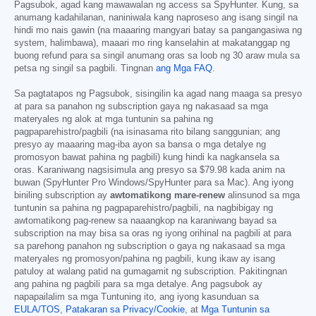
Pagsubok, agad kang mawawalan ng access sa SpyHunter. Kung, sa
anumang kadahilanan, naniniwala kang naproseso ang isang singil na
hindi mo nais gawin (na maaaring mangyari batay sa pangangasiwa ng
system, halimbawa), maaari mo ring kanselahin at makatanggap ng
buong refund para sa singil anumang oras sa loob ng 30 araw mula sa
petsa ng singil sa pagbili. Tingnan
ang Mga FAQ
.
Sa pagtatapos ng Pagsubok, sisingilin ka agad nang maaga sa presyo
at para sa panahon ng subscription gaya ng nakasaad sa mga
materyales ng alok at mga tuntunin sa pahina ng
pagpaparehistro/pagbili (na isinasama rito bilang sanggunian; ang
presyo ay maaaring mag-iba ayon sa bansa o mga detalye ng
promosyon bawat pahina ng pagbili) kung hindi ka nagkansela sa
oras. Karaniwang nagsisimula ang presyo sa
$79.98
kada anim na
buwan (SpyHunter Pro Windows/SpyHunter para sa Mac). Ang iyong
biniling subscription ay
awtomatikong mare-renew
alinsunod sa mga
tuntunin sa pahina ng pagpaparehistro/pagbili, na nagbibigay ng
awtomatikong pag-renew sa naaangkop na karaniwang bayad sa
subscription na may bisa sa oras ng iyong orihinal na pagbili at para
sa parehong panahon ng subscription o gaya ng nakasaad sa mga
materyales ng promosyon/pahina ng pagbili, kung ikaw ay isang
patuloy at walang patid na gumagamit ng subscription. Pakitingnan
ang pahina ng pagbili para sa mga detalye. Ang pagsubok ay
napapailalim sa mga Tuntuning ito, ang iyong kasunduan sa
EULA/TOS
,
Patakaran sa Privacy/Cookie
, at
Mga Tuntunin sa