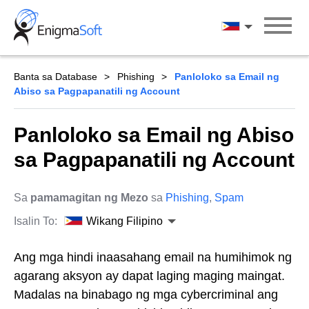
Skip
to
Wikang Filipin
content
Banta sa Database
Phishing
Panloloko sa Email ng
Abiso sa Pagpapanatili ng Account
Panloloko sa Email ng Abiso
sa Pagpapanatili ng Account
Sa
pamamagitan ng Mezo
sa
Phishing
,
Spam
Isalin To:
Wikang Filipino
Ang mga hindi inaasahang email na humihimok ng
agarang aksyon ay dapat laging maging maingat.
Madalas na binabago ng mga cybercriminal ang