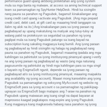
performance guard upang aktibong protektahan ang iyong system
mula sa mga banta ng malware, at access sa aming technical support
team sa pamamagitan ng SpyHunter HelpDesk. Hindi ka sisingilin
nang pauna sa panahon ng Pagsubok, bagama't kinakailangan ang
isang credit card upang i-activate ang Pagsubok. (Ang mga prepaid
credit card, debit card, at gift card ay maaaring hindi tanggapin sa
ilalim ng alok na ito.) Ang kinakailangan para sa iyong paraan ng
pagbabayad ay upang makatulong na matiyak ang tuluy-tuloy at
walang patid na proteksyon sa seguridad sa panahon ng iyong
paglipat mula sa isang Pagsubok patungo sa isang bayad na
subscription kung sakaling magpasya kang bumili. Ang iyong paraan
ng pagbabayad ay hindi sisingilin ng halaga ng pagbabayad nang
pauna sa panahon ng Pagsubok, bagama't maaaring ipadala ang mga
kahilingan sa pahintulot sa iyong institusyong pinansyal upang i-verify
na ang iyong paraan ng pagbabayad ay wasto (ang mga naturang
pagsusumite ng pahintulot ay hindi mga kahilingan para sa mga singil
o bayarin ng EnigmaSoft ngunit, depende sa iyong paraan ng
pagbabayad at/o sa iyong institusyong pinansyal, maaaring maipakita
ang availability ng iyong account). Maaari mong kanselahin ang iyong
Pagsubok sa pamamagitan ng seksyong MyAccount ng website ng
EnigmaSoft para sa iyong account o sa pamamagitan ng pakikipag-
ugnayan sa EnigmaSoft bago matapos ang 7-araw na panahon ng
Pagsubok upang maiwasan ang isang singil na dapat bayaran at
maproseso kaagad pagkatapos mag-expire ang iyong Pagsubok.
Kung magpasya kang magkansela habang nasa panahon ng iyong