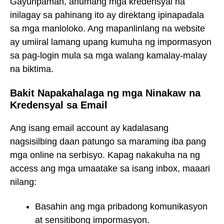
Gayunpaman, anumang mga kredensyal na
inilagay sa pahinang ito ay direktang ipinapadala
sa mga manloloko. Ang mapanlinlang na website
ay umiiral lamang upang kumuha ng impormasyon
sa pag-login mula sa mga walang kamalay-malay
na biktima.
Bakit Napakahalaga ng mga Ninakaw na
Kredensyal sa Email
Ang isang email account ay kadalasang
nagsisilbing daan patungo sa maraming iba pang
mga online na serbisyo. Kapag nakakuha na ng
access ang mga umaatake sa isang inbox, maaari
nilang:
Basahin ang mga pribadong komunikasyon
at sensitibong impormasyon.