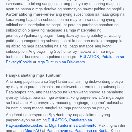
isinasama rito bilang sanggunian; ang presyo ay maaaring mag-iba
ayon sa bansa o mga detalye ng promosyon bawat pahina ng pagbili).
Awtomatikong mare-renew
ang iyong subscription sa naaangkop na
karaniwang bayad sa subscription na may bisa sa oras ng iyong
orihinal na subscription sa pagbili at para sa parehong panahon ng
subscription o gaya ng nakasaad sa mga materyales ng
promosyon/pahina ng pagbili, kung ikaw ay isang patuloy at walang
patid na gumagamit ng subscription at kung saan makakatanggap ka
ng abiso ng mga paparating na singil bago matapos ang iyong
subscription. Ang pagbili ng SpyHunter ay napapailalim sa mga
tuntunin at kundisyon sa pahina ng pagbili,
EULA/TOS
,
Patakaran sa
Privacy/Cookie
at
Mga Tuntunin sa Diskwento
.
------
Pangkalahatang mga Tuntunin
Anumang pagbili para sa SpyHunter sa ilalim ng diskwentong presyo
ay may bisa para sa iniaalok na diskwentong termino ng subscription.
Pagkatapos nito, ang naaangkop na karaniwang presyo sa panahong
iyon ay ilalapat para sa mga awtomatikong pag-renew at/o mga pagbili
sa hinaharap. Ang presyo ay maaaring magbago, bagama't aabisuhan
ka namin nang maaga tungkol sa mga pagbabago sa presyo.
Ang lahat ng bersyon ng SpyHunter ay napapailalim sa iyong
pagsang-ayon sa aming
EULA/TOS
,
Patakaran sa
Pagkapribado/Cookie
, at
Mga Tuntunin sa Diskwento
. Pakitingnan din
ang aming
Mga FAQ
at
Pamantayan sa Pagtatasa ng Banta
. Kung