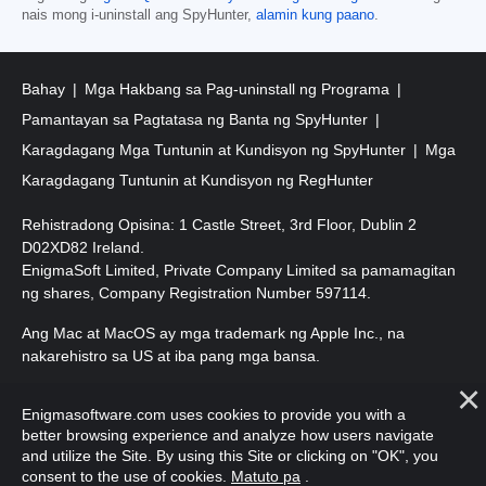
nais mong i-uninstall ang SpyHunter,
alamin kung paano
.
Bahay
Mga Hakbang sa Pag-uninstall ng Programa
Pamantayan sa Pagtatasa ng Banta ng SpyHunter
Karagdagang Mga Tuntunin at Kundisyon ng SpyHunter
Mga
Karagdagang Tuntunin at Kundisyon ng RegHunter
Rehistradong Opisina: 1 Castle Street, 3rd Floor, Dublin 2
D02XD82 Ireland.
EnigmaSoft Limited, Private Company Limited sa pamamagitan
ng shares, Company Registration Number 597114.
Ang Mac at MacOS ay mga trademark ng Apple Inc., na
nakarehistro sa US at iba pang mga bansa.
Copyright 2016-
2026
. EnigmaSoft Ltd. Lahat ng Karapatan ay
Enigmasoftware.com uses cookies to provide you with a
Nakalaan.
better browsing experience and analyze how users navigate
and utilize the Site. By using this Site or clicking on "OK", you
consent to the use of cookies.
Matuto pa
.