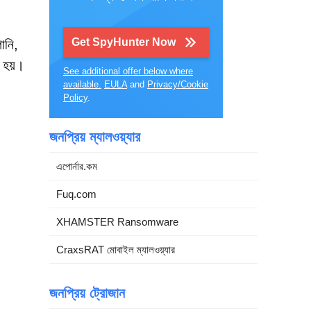
Get SpyHunter Now
ানি,
 হয়।
See additional offer below where
available.
EULA
and
Privacy/Cookie
Policy
.
জনপ্রিয় ম্যালওয়্যার
এপোর্নার.কম
Fuq.com
XHAMSTER Ransomware
CraxsRAT মোবাইল ম্যালওয়্যার
জনপ্রিয় ট্রোজান