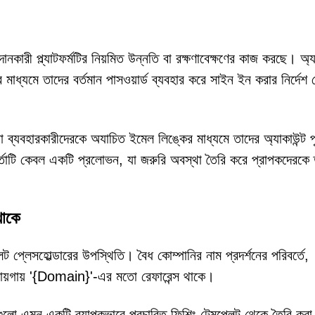
কারী প্ল্যাটফর্মটির নিয়মিত উন্নতি বা রক্ষণাবেক্ষণের কাজ করছে। অ্যা
 মাধ্যমে তাদের বর্তমান পাসওয়ার্ড ব্যবহার করে সাইন ইন করার নির্দেশ দ
রা ব্যবহারকারীদেরকে অযাচিত ইমেল লিঙ্কের মাধ্যমে তাদের অ্যাকাউন্ট পু
র্তাটি কেবল একটি প্রলোভন, যা জরুরি অবস্থা তৈরি করে প্রাপকদেরকে 
থাকে
ট প্লেসহোল্ডারের উপস্থিতি। বৈধ কোম্পানির নাম প্রদর্শনের পরিবর্তে,
র জায়গায় '{Domain}'-এর মতো রেফারেন্স থাকে।
গুলো এমন একটি ব্যাপকভাবে প্রচারিত ফিশিং টেমপ্লেট থেকে তৈরি করা 