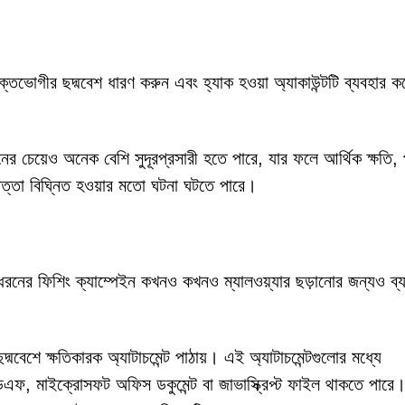
ভুক্তভোগীর ছদ্মবেশ ধারণ করুন এবং হ্যাক হওয়া অ্যাকাউন্টটি ব্যবহার ক
নের চেয়েও অনেক বেশি সুদূরপ্রসারী হতে পারে, যার ফলে আর্থিক ক্ষতি, 
াপত্তা বিঘ্নিত হওয়ার মতো ঘটনা ঘটতে পারে।
 ধরনের ফিশিং ক্যাম্পেইন কখনও কখনও ম্যালওয়্যার ছড়ানোর জন্যও ব্
্মবেশে ক্ষতিকারক অ্যাটাচমেন্ট পাঠায়। এই অ্যাটাচমেন্টগুলোর মধ্যে
িডিএফ, মাইক্রোসফট অফিস ডকুমেন্ট বা জাভাস্ক্রিপ্ট ফাইল থাকতে পার