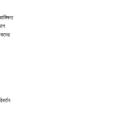
ঙ্ক্ষিত
ভাগ
পকদের
িবর্তন