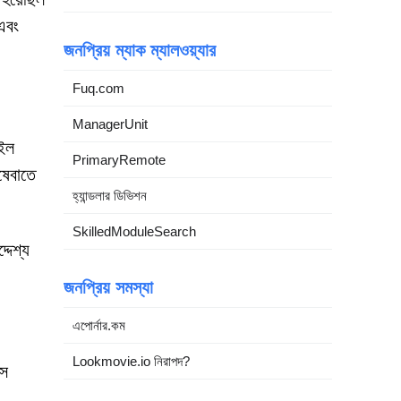
এবং
জনপ্রিয় ম্যাক ম্যালওয়্যার
Fuq.com
ManagerUnit
েইল
PrimaryRemote
ষেবাতে
হ্যান্ডলার ডিভিশন
SkilledModuleSearch
দেশ্য
জনপ্রিয় সমস্যা
এপোর্নার.কম
Lookmovie.io নিরাপদ?
সে