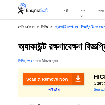
Skip
to
বাড়ি
পণ্য
ম্যালও
content
হুমকি ডাটাবেস
ফিশিং
অ্যাকাউন্ট রক্ষণাবেক্ষণ বিজ্ঞপ্তি ইমেল কেল
অ্যাকাউন্ট রক্ষণাবেক্ষণ বিজ্ঞ
ফিশিং
,
স্প্যাম
সালে
Mezo
দ্বারা
HI
Scan & Remove Now
Start
See add
স্পাই হান্টার