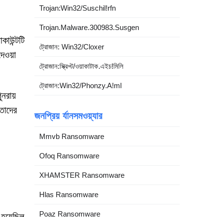
Trojan:Win32/Suschil!rfn
Trojan.Malware.300983.Susgen
কাউন্টটি
ট্রোজান: Win32/Cloxer
েওয়া
ট্রোজান:স্ক্রিপ্ট/ওয়াকাটাক.এইচ!মিলি
ট্রোজান:Win32/Phonzy.A!ml
নরায়
তাদের
জনপ্রিয় র্যানসমওয়্যার
Mmvb Ransomware
Ofoq Ransomware
XHAMSTER Ransomware
Hlas Ransomware
Poaz Ransomware
হয়েছিল