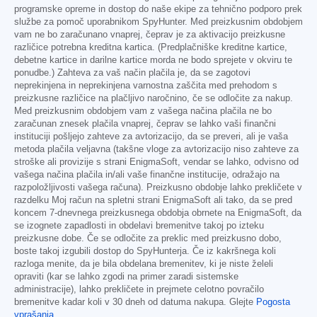
programske opreme in dostop do naše ekipe za tehnično podporo prek
službe za pomoč uporabnikom SpyHunter. Med preizkusnim obdobjem
vam ne bo zaračunano vnaprej, čeprav je za aktivacijo preizkusne
različice potrebna kreditna kartica. (Predplačniške kreditne kartice,
debetne kartice in darilne kartice morda ne bodo sprejete v okviru te
ponudbe.) Zahteva za vaš način plačila je, da se zagotovi
neprekinjena in neprekinjena varnostna zaščita med prehodom s
preizkusne različice na plačljivo naročnino, če se odločite za nakup.
Med preizkusnim obdobjem vam z vašega načina plačila ne bo
zaračunan znesek plačila vnaprej, čeprav se lahko vaši finančni
instituciji pošljejo zahteve za avtorizacijo, da se preveri, ali je vaša
metoda plačila veljavna (takšne vloge za avtorizacijo niso zahteve za
stroške ali provizije s strani EnigmaSoft, vendar se lahko, odvisno od
vašega načina plačila in/ali vaše finančne institucije, odražajo na
razpoložljivosti vašega računa). Preizkusno obdobje lahko prekličete v
razdelku Moj račun na spletni strani EnigmaSoft ali tako, da se pred
koncem 7-dnevnega preizkusnega obdobja obrnete na EnigmaSoft, da
se izognete zapadlosti in obdelavi bremenitve takoj po izteku
preizkusne dobe. Če se odločite za preklic med preizkusno dobo,
boste takoj izgubili dostop do SpyHunterja. Če iz kakršnega koli
razloga menite, da je bila obdelana bremenitev, ki je niste želeli
opraviti (kar se lahko zgodi na primer zaradi sistemske
administracije), lahko prekličete in prejmete celotno povračilo
bremenitve kadar koli v 30 dneh od datuma nakupa. Glejte
Pogosta
vprašanja
.