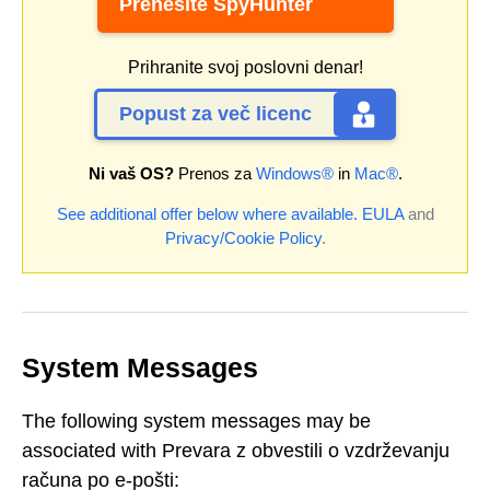
Prenesite SpyHunter
Prihranite svoj poslovni denar!
Popust za več licenc
Ni vaš OS?
Prenos za
Windows®
in
Mac®
.
See additional offer below where available.
EULA
and
Privacy/Cookie Policy
.
System Messages
The following system messages may be
associated with Prevara z obvestili o vzdrževanju
računa po e-pošti: