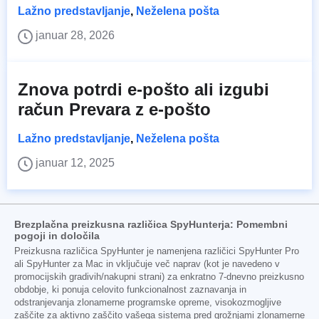
Lažno predstavljanje
,
Neželena pošta
januar 28, 2026
Znova potrdi e-pošto ali izgubi
račun Prevara z e-pošto
Lažno predstavljanje
,
Neželena pošta
januar 12, 2025
Brezplačna preizkusna različica SpyHunterja: Pomembni
pogoji in določila
Preizkusna različica SpyHunter je namenjena različici SpyHunter Pro
ali SpyHunter za Mac in vključuje več naprav (kot je navedeno v
promocijskih gradivih/nakupni strani) za enkratno 7-dnevno preizkusno
obdobje, ki ponuja celovito funkcionalnost zaznavanja in
odstranjevanja zlonamerne programske opreme, visokozmogljive
zaščite za aktivno zaščito vašega sistema pred grožnjami zlonamerne