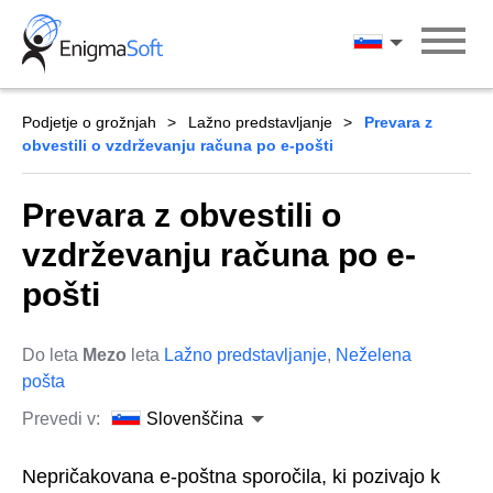
Skip
to
Slovenščina
content
Podjetje o grožnjah
Lažno predstavljanje
Prevara z
obvestili o vzdrževanju računa po e-pošti
Prevara z obvestili o
vzdrževanju računa po e-
pošti
Do leta
Mezo
leta
Lažno predstavljanje
,
Neželena
pošta
Prevedi v:
Slovenščina
Nepričakovana e-poštna sporočila, ki pozivajo k