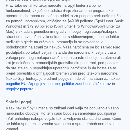
Prav tako se lahko takoj naročite na SpyHunter za polno
funkcionalnost, vključno z odstranitvijo zlonamerne programske
opreme in dostopom do našega oddelka za podporo prek naše službe
za pomoč uporabnikom, običajno za
$49.98
polletno (SpyHunter Basic
Windows) in
$79.98
polletno (SpyHunter Pro Windows/SpyHunter za
Mac) v skladu s ponudbenimi gradivi in pogoji registracije/nakupne
strani (ki so vključeni v ta dokument s sklicevanjem; cene se lahko
razlikujejo glede na državo ali promocijo in so navedene v
podrobnostih na strani za nakup). Vaša naročnina se bo
samodejno
podaljšala
po takrat veljavni standardni naročnini, ki velja v času
vašega prvotnega nakupa naročnine, in za isto obdobje naročnine ali
kot je določeno v promocijskih gradivih/nakupni strani, pod pogojem,
da ste stalen in neprekinjen uporabnik naročnine in da boste za to
prejeli obvestilo o prihajajočih bremenitvah pred iztekom naročnine.
Nakup SpyHunterja je predmet pogojev in določil na strani za nakup,
pogodbe EULA/pogojev uporabe
,
politike zasebnosti/piškotkov
in
pogojev popusta
.
------
Splošni pogoji
Vsak nakup SpyHunterja po znižani ceni velja za ponujeno znižano
naročniško obdobje. Po tem času bodo za samodejna podaljšanja
in/ali prihodnje nakupe veljale takrat veljavne standardne cene. Cene
se lahko spremenijo, vendar vas bomo o spremembah cen obvestili
vnaprej.