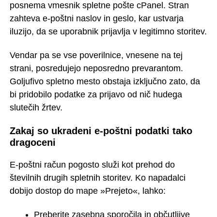
posnema vmesnik spletne pošte cPanel. Stran
zahteva e-poštni naslov in geslo, kar ustvarja
iluzijo, da se uporabnik prijavlja v legitimno storitev.
Vendar pa se vse poverilnice, vnesene na tej
strani, posredujejo neposredno prevarantom.
Goljufivo spletno mesto obstaja izključno zato, da
bi pridobilo podatke za prijavo od nič hudega
slutečih žrtev.
Zakaj so ukradeni e-poštni podatki tako
dragoceni
E-poštni račun pogosto služi kot prehod do
številnih drugih spletnih storitev. Ko napadalci
dobijo dostop do mape »Prejeto«, lahko:
Preberite zasebna sporočila in občutljive