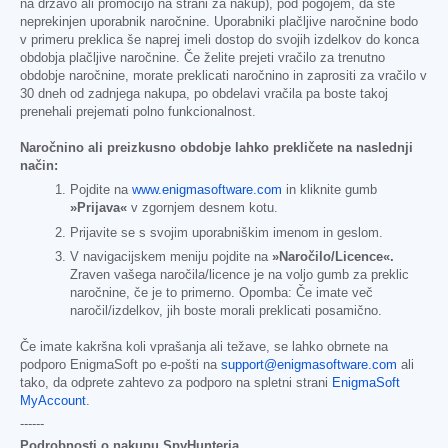
na državo ali promocijo na strani za nakup), pod pogojem, da ste
neprekinjen uporabnik naročnine. Uporabniki plačljive naročnine bodo
v primeru preklica še naprej imeli dostop do svojih izdelkov do konca
obdobja plačljive naročnine. Če želite prejeti vračilo za trenutno
obdobje naročnine, morate preklicati naročnino in zaprositi za vračilo v
30 dneh od zadnjega nakupa, po obdelavi vračila pa boste takoj
prenehali prejemati polno funkcionalnost.
Naročnino ali preizkusno obdobje lahko prekličete na naslednji
način:
Pojdite na
www.enigmasoftware.com
in kliknite gumb
»Prijava«
v zgornjem desnem kotu.
Prijavite se s svojim uporabniškim imenom in geslom.
V navigacijskem meniju pojdite na
»Naročilo/Licence«.
Zraven vašega naročila/licence je na voljo gumb za preklic
naročnine, če je to primerno. Opomba: Če imate več
naročil/izdelkov, jih boste morali preklicati posamično.
Če imate kakršna koli vprašanja ali težave, se lahko obrnete na
podporo EnigmaSoft po e-pošti na
support@enigmasoftware.com
ali
tako, da odprete zahtevo za podporo na spletni strani
EnigmaSoft
MyAccount
.
------
Podrobnosti o nakupu SpyHunterja