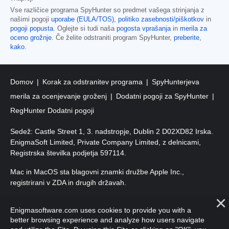
Vse različice programa SpyHunter so predmet vašega strinjanja z
našimi pogoji
uporabe (EULA/TOS)
,
politiko zasebnosti/piškotkov
in
pogoji popusta
. Oglejte si tudi naša
pogosta vprašanja
in
merila za
oceno grožnje
. Če želite odstraniti program SpyHunter,
preberite,
kako
.
Domov
Korak za odstranitev programa
SpyHunterjeva
merila za ocenjevanje groženj
Dodatni pogoji za SpyHunter
RegHunter Dodatni pogoji
Sedež: Castle Street 1, 3. nadstropje, Dublin 2 D02XD82 Irska.
EnigmaSoft Limited, Private Company Limited, z delnicami,
Registrska številka podjetja 597114.
Mac in MacOS sta blagovni znamki družbe Apple Inc.,
registrirani v ZDA in drugih državah.
Avtorske pravice 2016–
2026
. EnigmaSoft Ltd. Vse pravice
Enigmasoftware.com uses cookies to provide you with a
pridržane.
better browsing experience and analyze how users navigate