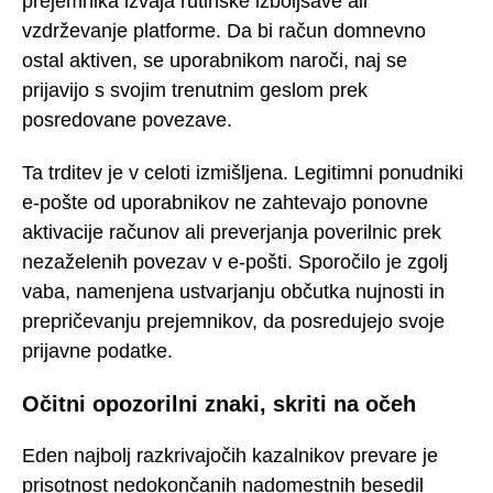
prejemnika izvaja rutinske izboljšave ali
vzdrževanje platforme. Da bi račun domnevno
ostal aktiven, se uporabnikom naroči, naj se
prijavijo s svojim trenutnim geslom prek
posredovane povezave.
Ta trditev je v celoti izmišljena. Legitimni ponudniki
e-pošte od uporabnikov ne zahtevajo ponovne
aktivacije računov ali preverjanja poverilnic prek
nezaželenih povezav v e-pošti. Sporočilo je zgolj
vaba, namenjena ustvarjanju občutka nujnosti in
prepričevanju prejemnikov, da posredujejo svoje
prijavne podatke.
Očitni opozorilni znaki, skriti na očeh
Eden najbolj razkrivajočih kazalnikov prevare je
prisotnost nedokončanih nadomestnih besedil