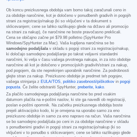
Ob koncu preizkusnega obdobja vam bomo takoj zaračunali ceno in
za obdobje naročnine, kot je določeno v ponudbenih gradivih in pogojih
strani za registracijo/nakup (ki so vključeni v ta dokument s
sklicevanjem; cene se lahko razlikujejo glede na državo ali promocijo
na strani za nakup), če naročnine ne boste pravočasno preklicali.
Cena se običajno začne pri
$79.98
polletno (SpyHunter Pro
Windows/SpyHunter za Mac). Vaša kupljena naročnina se bo
samodejno podaljšala
v skladu s pogoji strani za registracijo/nakup,
ki določajo samodejno podaljšanje po takrat veljavni standardni
naročnini, ki velja v času vašega prvotnega nakupa, in za isto obdobje
naročnine ali kot je določeno v promocijskih gradivih/strani za nakup,
pod pogojem, da ste neprekinjen uporabnik naročnine. Za podrobnosti
glejte stran za nakup. Preizkusno obdobje je predmet teh pogojev,
vašega strinjanja z
EULA/TOS
,
politiko zasebnosti/piškotkov
in
pogoji
popusta
. Če želite odstraniti SpyHunter,
preberite, kako
.
Za plačilo samodejnega podaljšanja naročnine bo pred vsakim
datumom plačila na e-poštni naslov, ki ste ga navedli ob registraciji,
poslan e-poštni opomnik. Na začetku preizkusnega obdobja boste
prejeli aktivacijsko kodo, ki je omejena na uporabo samo za eno
preizkusno obdobje in samo za eno napravo na račun. Vaša naročnina
se bo samodejno podaljšala po ceni in za obdobje naročnine v skladu
s ponudbenimi gradivi in pogoji strani za registracijo/nakup (ki so
vključeni v to ponudbo s sklicevanjem; cene se lahko razlikujejo glede