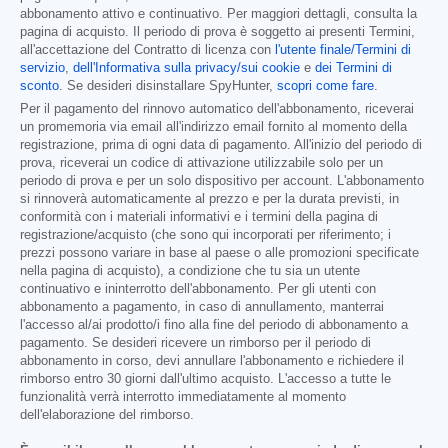
abbonamento attivo e continuativo. Per maggiori dettagli, consulta la
pagina di acquisto. Il periodo di prova è soggetto ai presenti Termini,
all'accettazione del Contratto di licenza con
l'utente finale/Termini di
servizio
,
dell'Informativa sulla privacy/sui cookie
e
dei Termini di
sconto
. Se desideri disinstallare SpyHunter,
scopri come fare
.
Per il pagamento del rinnovo automatico dell'abbonamento, riceverai
un promemoria via email all'indirizzo email fornito al momento della
registrazione, prima di ogni data di pagamento. All'inizio del periodo di
prova, riceverai un codice di attivazione utilizzabile solo per un
periodo di prova e per un solo dispositivo per account. L'abbonamento
si rinnoverà automaticamente al prezzo e per la durata previsti, in
conformità con i materiali informativi e i termini della pagina di
registrazione/acquisto (che sono qui incorporati per riferimento; i
prezzi possono variare in base al paese o alle promozioni specificate
nella pagina di acquisto), a condizione che tu sia un utente
continuativo e ininterrotto dell'abbonamento. Per gli utenti con
abbonamento a pagamento, in caso di annullamento, manterrai
l'accesso al/ai prodotto/i fino alla fine del periodo di abbonamento a
pagamento. Se desideri ricevere un rimborso per il periodo di
abbonamento in corso, devi annullare l'abbonamento e richiedere il
rimborso entro 30 giorni dall'ultimo acquisto. L'accesso a tutte le
funzionalità verrà interrotto immediatamente al momento
dell'elaborazione del rimborso.