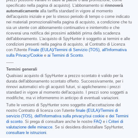
specificato nella pagina di acquisto). L'abbonamento si
rinnoverà
automaticamente
alla tariffa standard in vigore al momento
dell'acquisto iniziale e per lo stesso periodo di tempo o come indicato
nei materiali promozionali/nella pagina di acquisto, a condizione che tu
sia un utente con abbonamento continuativo e ininterrotto e che
riceverai una notifica dei prossimi addebiti prima della scadenza
dell'abbonamento. L'acquisto di SpyHunter è soggetto ai termini e alle
condizioni presenti nella pagina di acquisto, al Contratto di Licenza
con l'Utente
Finale (EULA)/Termini di Servizio (TOS)
,
all'Informativa
sulla Privacy/Cookie
e
ai Termini di Sconto
.
------
Termini generali
Qualsiasi acquisto di SpyHunter a prezzo scontato è valido per la
durata dell'abbonamento scontato offerto. Successivamente, per i
rinnovi automatici e/o gli acquisti futuri, si applicheranno i prezzi
standard in vigore al momento dell'acquisto. I prezzi sono soggetti a
modifiche, ma vi informeremo in anticipo di eventuali variazioni.
Tutte le versioni di SpyHunter sono soggette all'accettazione del
nostro Contratto di licenza con l'utente
finale (EULA)/Termini di
servizio (TOS)
,
dell'Informativa sulla privacy/sui cookie
e
dei Termini
di sconto
. Si prega di consultare anche le nostre
FAQ
e
i Criteri di
valutazione delle minacce
. Se si desidera disinstallare SpyHunter,
consultare le istruzioni
.