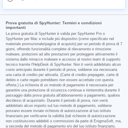
Prova gratuita di SpyHunter: Termini e condizioni
importanti
La prova gratuita di SpyHunter è valida per SpyHunter Pro o
SpyHunter per Mac e include più dispositivi (come specificato nel
materiale promozionale/pagina di acquisto) per un periodo di prova di 7
giorni, offrendo funzionalità complete di rilevamento e rimozione
malware, protezioni ad alte prestazioni per proteggere attivamente il
sistema dalle minacce malware e accesso al nostro team di supporto
tecnico tramite l'HelpDesk di SpyHunter. Non ti verrà addebitato alcun
costo anticipato durante il periodo di prova, sebbene sia necessaria
una carta di credito per attivarla. (Carte di credito prepagate, carte di
debito e carte regalo potrebbero non essere accettate con questa
offerta.) La richiesta di un metodo di pagamento è necessaria per
garantire una protezione di sicurezza continua e ininterrotta durante il
passaggio dalla prova gratuita all'abbonamento a pagamento, qualora
decidessi di acquistarlo. Durante il periodo di prova, non verrà
addebitato alcun importo sul tuo metodo di pagamento, sebbene
possano essere inviate richieste di autorizzazione al tuo istituto
finanziario per verificarne la validità (tali richieste di autorizzazione
non costituiscono addebiti o commissioni da parte di EnigmaSoft, ma,
a seconda del metodo di pagamento e/o del tuo istituto finanziario,