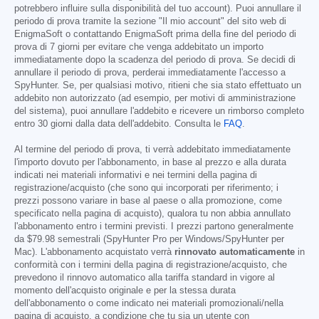
potrebbero influire sulla disponibilità del tuo account). Puoi annullare il
periodo di prova tramite la sezione "Il mio account" del sito web di
EnigmaSoft o contattando EnigmaSoft prima della fine del periodo di
prova di 7 giorni per evitare che venga addebitato un importo
immediatamente dopo la scadenza del periodo di prova. Se decidi di
annullare il periodo di prova, perderai immediatamente l'accesso a
SpyHunter. Se, per qualsiasi motivo, ritieni che sia stato effettuato un
addebito non autorizzato (ad esempio, per motivi di amministrazione
del sistema), puoi annullare l'addebito e ricevere un rimborso completo
entro 30 giorni dalla data dell'addebito. Consulta le
FAQ
.
Al termine del periodo di prova, ti verrà addebitato immediatamente
l'importo dovuto per l'abbonamento, in base al prezzo e alla durata
indicati nei materiali informativi e nei termini della pagina di
registrazione/acquisto (che sono qui incorporati per riferimento; i
prezzi possono variare in base al paese o alla promozione, come
specificato nella pagina di acquisto), qualora tu non abbia annullato
l'abbonamento entro i termini previsti. I prezzi partono generalmente
da
$79.98
semestrali (SpyHunter Pro per Windows/SpyHunter per
Mac). L'abbonamento acquistato verrà
rinnovato automaticamente
in
conformità con i termini della pagina di registrazione/acquisto, che
prevedono il rinnovo automatico alla tariffa standard in vigore al
momento dell'acquisto originale e per la stessa durata
dell'abbonamento o come indicato nei materiali promozionali/nella
pagina di acquisto, a condizione che tu sia un utente con