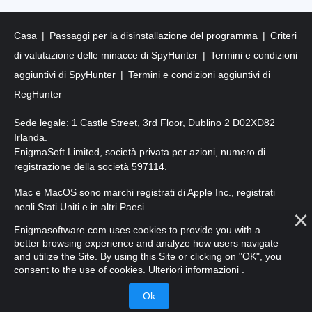
Casa
Passaggi per la disinstallazione del programma
Criteri
di valutazione delle minacce di SpyHunter
Termini e condizioni
aggiuntivi di SpyHunter
Termini e condizioni aggiuntivi di
RegHunter
Sede legale: 1 Castle Street, 3rd Floor, Dublino 2 D02XD82
Irlanda.
EnigmaSoft Limited, società privata per azioni, numero di
registrazione della società 597114.
Mac e MacOS sono marchi registrati di Apple Inc., registrati
negli Stati Uniti e in altri Paesi.
Enigmasoftware.com uses cookies to provide you with a
Copyright 2016-
2026
. EnigmaSoft Ltd. Tutti i diritti riservati.
better browsing experience and analyze how users navigate
and utilize the Site. By using this Site or clicking on "OK", you
consent to the use of cookies.
Ulteriori informazioni
.