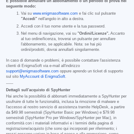
È possibile annullare un abbonamento o un periodo di prova nel
seguente modo:
Vai su
www.enigmasoftware.com
e fai clic sul pulsante
"Accedi"
nell'angolo in alto a destra.
Accedi con il tuo nome utente e la tua password.
Nel menu di navigazione, vai su
"Ordini/Licenze".
Accanto
al tuo ordine/licenza, troverai un pulsante per annullare
l'abbonamento, se applicabile. Nota: se hai più
ordini/prodotti, dovrai annullarli singolarmente.
In caso di domande o problemi, è possibile contattare l'assistenza
clienti di EnigmaSoft via e-mail all'indirizzo
support@enigmasoftware.com
oppure aprendo un ticket di supporto
sul sito
MyAccount di EnigmaSoft
.
------
Dettagli sull'acquisto di SpyHunter
Hai anche la possibilità di abbonarti immediatamente a SpyHunter per
usufruire di tutte le funzionalità, inclusa la rimozione di malware e
l'accesso al nostro servizio di assistenza tramite HelpDesk, a partire
da
$49.98
semestrali (SpyHunter Basic per Windows) e
$79.98
semestrali (SpyHunter Pro per Windows/SpyHunter per Mac), in
conformità con i materiali informativi e i termini della pagina di
registrazione/acquisto (che sono qui incorporati per riferimento; i
prezzi possono variare in base al paese o alla promozione, come