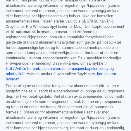
forhånd med prisen og for abonnementsperioden som angitt i
tilbudsmaterialene og vilkårene for registrerings-/kjøpssiden (som er
innlemmet heri ved referanse; prisene kan variere avhengig av land
eller kampanje per kjøpssidedetaljer) hvis du ikke har kansellert
abonnementet i tide. Prisen starter vanligvis på
$79.98
halvårlig
(SpyHunter Pro Windows/SpyHunter for Mac). Ditt kjøpte abonnement
vil bli
automatisk fornyet
i samsvar med vilkårene for
registrerings-/kjøpssiden, som gir automatiske fornyelser til den
gjeldende standard abonnementsavgiften som gjelder på tidspunktet
for det opprinnelige kjøpet og for samme abonnementsperiode eller
som angitt i kampanjematerialene/kjøpssiden, forutsatt at du er en
kontinuerlig, uavbrutt abonnementsbruker. Se kjøpssiden for detaljer.
Prøveperioden er underlagt disse vilkårene, din samtykke til
EULA/vilkår for bruk
,
personvern-/informasjonskapsler-policy
og
rabattvilkår
. Hvis du ønsker å avinstallere SpyHunter,
kan du lære
hvordan
.
For betaling av automatisk fornyelse av abonnementet ditt, vil en e-
postpåminnelse bli sendt til e-postadressen du oppga da du registrerte
deg, før hver betalingsdato. Ved starten av prøveperioden vil du motta
en aktiveringskode som er begrenset til bruk for kun én prøveperiode
og for kun én enhet per konto. Abonnementet ditt vil automatisk
fornyes til prisen og for abonnementsperioden i samsvar med
tilbudsmaterialene og vilkårene for registrerings-/kjøpssiden (som er
innlemmet heri ved referanse; prisene kan variere avhengig av land
eller kampanje per kjøpssidedetaljer), forutsatt at du er en kontinuerlig,