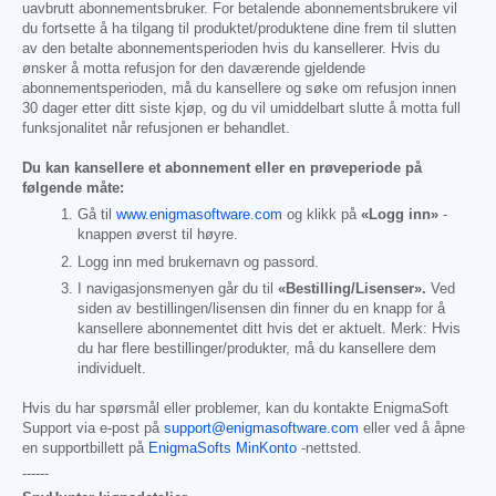
uavbrutt abonnementsbruker. For betalende abonnementsbrukere vil
du fortsette å ha tilgang til produktet/produktene dine frem til slutten
av den betalte abonnementsperioden hvis du kansellerer. Hvis du
ønsker å motta refusjon for den daværende gjeldende
abonnementsperioden, må du kansellere og søke om refusjon innen
30 dager etter ditt siste kjøp, og du vil umiddelbart slutte å motta full
funksjonalitet når refusjonen er behandlet.
Du kan kansellere et abonnement eller en prøveperiode på
følgende måte:
Gå til
www.enigmasoftware.com
og klikk på
«Logg inn»
-
knappen øverst til høyre.
Logg inn med brukernavn og passord.
I navigasjonsmenyen går du til
«Bestilling/Lisenser».
Ved
siden av bestillingen/lisensen din finner du en knapp for å
kansellere abonnementet ditt hvis det er aktuelt. Merk: Hvis
du har flere bestillinger/produkter, må du kansellere dem
individuelt.
Hvis du har spørsmål eller problemer, kan du kontakte EnigmaSoft
Support via e-post på
support@enigmasoftware.com
eller ved å åpne
en supportbillett på
EnigmaSofts MinKonto
-nettsted.
------