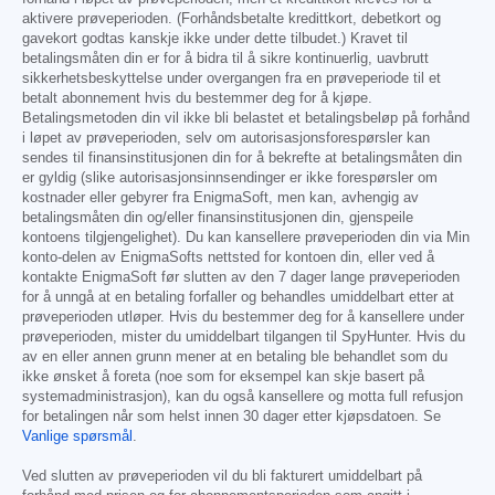
aktivere prøveperioden. (Forhåndsbetalte kredittkort, debetkort og
gavekort godtas kanskje ikke under dette tilbudet.) Kravet til
betalingsmåten din er for å bidra til å sikre kontinuerlig, uavbrutt
sikkerhetsbeskyttelse under overgangen fra en prøveperiode til et
betalt abonnement hvis du bestemmer deg for å kjøpe.
Betalingsmetoden din vil ikke bli belastet et betalingsbeløp på forhånd
i løpet av prøveperioden, selv om autorisasjonsforespørsler kan
sendes til finansinstitusjonen din for å bekrefte at betalingsmåten din
er gyldig (slike autorisasjonsinnsendinger er ikke forespørsler om
kostnader eller gebyrer fra EnigmaSoft, men kan, avhengig av
betalingsmåten din og/eller finansinstitusjonen din, gjenspeile
kontoens tilgjengelighet). Du kan kansellere prøveperioden din via Min
konto-delen av EnigmaSofts nettsted for kontoen din, eller ved å
kontakte EnigmaSoft før slutten av den 7 dager lange prøveperioden
for å unngå at en betaling forfaller og behandles umiddelbart etter at
prøveperioden utløper. Hvis du bestemmer deg for å kansellere under
prøveperioden, mister du umiddelbart tilgangen til SpyHunter. Hvis du
av en eller annen grunn mener at en betaling ble behandlet som du
ikke ønsket å foreta (noe som for eksempel kan skje basert på
systemadministrasjon), kan du også kansellere og motta full refusjon
for betalingen når som helst innen 30 dager etter kjøpsdatoen. Se
Vanlige spørsmål
.
Ved slutten av prøveperioden vil du bli fakturert umiddelbart på