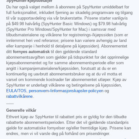
SpyHunter-kjøpsdetaljer
Du har også valget mellom å abonnere på SpyHunter umiddelbart for
full funksjonalitet, inkludert fjerning av skadelig programvare og tilgang
til vår supportavdeling via vår brukerstøtte. Prisene starter vanligvis
på
$49.98
halvårlig (SpyHunter Basic Windows) og
$79.98
halvårlig
(SpyHunter Pro Windows/SpyHunter for Mac) i samsvar med
tilbudsmaterialene og vilkårene for registrerings-/kjøpssiden (som er
innlemmet heri ved referanse; prisene kan variere avhengig av land
eller kampanje i henhold til detaljene på kjøpssiden). Abonnementet
ditt
fornyes automatisk
til den gjeldende standard
abonnementsavgiften som gjelder på tidspunktet for det opprinnelige
kjøpsabonnementet og for samme abonnementsperiode eller som
angitt i kampanjematerialene/kjøpssiden, forutsatt at du er en
kontinuerlig og uavbrutt abonnementsbruker og at du vil motta et
varsel om kommende kostnader før abonnementet utløper. Kjøp av
SpyHunter er underlagt vilkårene og betingelsene på kjøpssiden,
EULA/TOS
,
personvern-/informasjonskapsler-policyen
og
rabattvilkårene
.
------
Generelle vilkår
Ethvert kjøp av SpyHunter til rabattert pris er gyldig for den tilbudte
rabatterte abonnementsperioden. Etter det vil gjeldende standardpris
gjelde for automatiske fornyelser og/eller fremtidige kjøp. Prisene kan
endres, men vi vil varsle deg på forhånd om prisendringer.