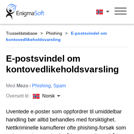
Skip
to
Norsk
content
Trusseldatabase
Phishing
E-postsvindel om
kontovedlikeholdsvarsling
E-postsvindel om
kontovedlikeholdsvarsling
Med
Mezo
i
Phishing
,
Spam
Oversett til:
Norsk
Uventede e-poster som oppfordrer til umiddelbar
handling bør alltid behandles med forsiktighet.
Nettkriminelle kamuflerer ofte phishing-forsøk som