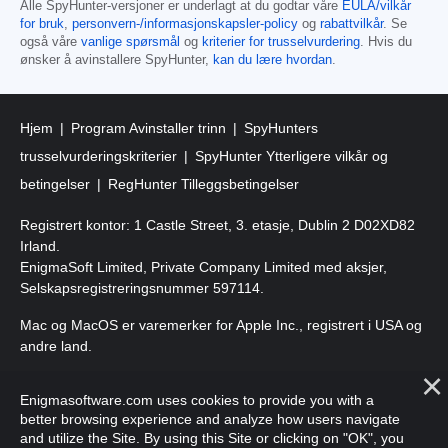
Alle SpyHunter-versjoner er underlagt at du godtar våre
EULA/vilkår
for bruk
,
personvern-/informasjonskapsler-policy
og
rabattvilkår
. Se
også våre
vanlige spørsmål
og
kriterier for trusselvurdering
. Hvis du
ønsker å avinstallere SpyHunter,
kan du lære hvordan
.
Hjem
Program Avinstaller trinn
SpyHunters
trusselvurderingskriterier
SpyHunter Ytterligere vilkår og
betingelser
RegHunter Tilleggsbetingelser
Registrert kontor: 1 Castle Street, 3. etasje, Dublin 2 D02XD82
Irland.
EnigmaSoft Limited, Private Company Limited med aksjer,
Selskapsregistreringsnummer 597114.
Mac og MacOS er varemerker for Apple Inc., registrert i USA og
andre land.
Copyright 2016-
2026
. EnigmaSoft Ltd. Alle rettigheter
Enigmasoftware.com uses cookies to provide you with a
forbeholdt.
better browsing experience and analyze how users navigate
and utilize the Site. By using this Site or clicking on "OK", you