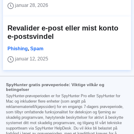
januar 28, 2026
Revalider e-post eller mist konto
e-postsvindel
Phishing
,
Spam
januar 12, 2025
SpyHunter gratis prøveperiode: Viktige vilkår og
betingelser
SpyHunter-prøveperioden er for SpyHunter Pro eller SpyHunter for
Mac og inkluderer flere enheter (som angitt på
reklamemateriell/kjøpssiden) for en engangs 7-dagers prøveperiode,
som tilbyr omfattende funksjonalitet for deteksjon og fjerning av
skadelig programvare, høytytende beskyttelser for aktivt å beskytte
systemet ditt mot skadelig programvare, og tilgang til vårt tekniske
supportteam via SpyHunter HelpDesk. Du vil ikke bli belastet på
forhånd i løpet av prøveperioden, men et kredittkort kreves for å