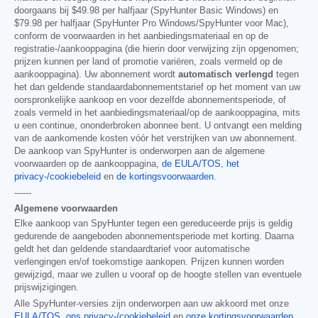
doorgaans bij
$49.98
per halfjaar (SpyHunter Basic Windows) en
$79.98
per halfjaar (SpyHunter Pro Windows/SpyHunter voor Mac),
conform de voorwaarden in het aanbiedingsmateriaal en op de
registratie-/aankooppagina (die hierin door verwijzing zijn opgenomen;
prijzen kunnen per land of promotie variëren, zoals vermeld op de
aankooppagina). Uw abonnement wordt
automatisch verlengd
tegen
het dan geldende standaardabonnementstarief op het moment van uw
oorspronkelijke aankoop en voor dezelfde abonnementsperiode, of
zoals vermeld in het aanbiedingsmateriaal/op de aankooppagina, mits
u een continue, ononderbroken abonnee bent. U ontvangt een melding
van de aankomende kosten vóór het verstrijken van uw abonnement.
De aankoop van SpyHunter is onderworpen aan de algemene
voorwaarden op de aankooppagina,
de EULA/TOS
,
het
privacy-/cookiebeleid
en
de kortingsvoorwaarden
.
------
Algemene voorwaarden
Elke aankoop van SpyHunter tegen een gereduceerde prijs is geldig
gedurende de aangeboden abonnementsperiode met korting. Daarna
geldt het dan geldende standaardtarief voor automatische
verlengingen en/of toekomstige aankopen. Prijzen kunnen worden
gewijzigd, maar we zullen u vooraf op de hoogte stellen van eventuele
prijswijzigingen.
Alle SpyHunter-versies zijn onderworpen aan uw akkoord met onze
EULA/TOS
,
ons privacy-/cookiebeleid
en
onze kortingsvoorwaarden
.