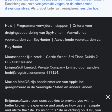
Raadpleeg ook onze
veelgestelde vragen
en
de criteria voor
dreigingsanalyse
. Als u SpyHunter wilt verwijderen,
lees dan hoe
.
Huis
Programma verwijderen stappen
Criteria voor
dreigingsbeoordeling van SpyHunter
Aanvullende
voorwaarden van SpyHunter
Aanvullende voorwaarden van
RegHunter
Maatschappelijke zetel: 1 Castle Street, 3rd Floor, Dublin 2
D02XD82 Ireland.
EnigmaSoft Limited, Private Company Limited door aandelen,
bedrijfsregistratienummer 597114.
Mac en MacOS zijn handelsmerken van Apple Inc.,
geregistreerd in de Verenigde Staten en andere landen.
Copyright 2016-
2026
. EnigmaSoft Ltd. Alle rechten
Enigmasoftware.com uses cookies to provide you with a
voorbehouden.
better browsing experience and analyze how users navigate
and utilize the Site. By using this Site or clicking on "OK", you