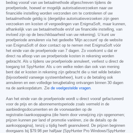
bedrag vooraf van uw betaalmethode afgeschreven tijdens de
proefperiode, hoewel er mogelijk autorisatieverzoeken naar uw
financiële instelling worden verzonden om te controleren of uw
betaalmethode geldig is (dergelijke autorisatieverzoeken zijn geen
verzoeken om kosten of vergoedingen van EnigmaSoft, maar kunnen,
afhankelijk van uw betaalmethode en/of uw financiële instelling, van
invloed zijn op de beschikbaarheid van uw rekening). U kunt uw
proefperiode annuleren via het gedeelte 'Mijn account' op de website
van EnigmaSoft of door contact op te nemen met EnigmaSoft vóór
het einde van de proefperiode van 7 dagen. Zo voorkomt u dat er
direct na afloop van uw proefperiode kosten in rekening worden
gebracht. Als u tijdens uw proefperiode annuleert, verliest u direct de
toegang tot SpyHunter. Als u om welke reden dan ook van mening
bent dat er kosten in rekening zijn gebracht die u niet wilde betalen
(bijvoorbeeld vanwege systeembeheer), kunt u de betaling ook
annuleren en een volledige terugbetaling ontvangen binnen 30 dagen
na de aankoopdatum. Zie
de veelgestelde vragen
.
Aan het einde van de proefperiode wordt u direct vooraf gefactureerd
voor de prijs en de abonnementsperiode zoals vermeld in de
aanbiedingsdocumenten en de voorwaarden op de
registratie-/aankooppagina (die hierin door verwijzing zijn opgenomen;
prijzen kunnen per land of promotie variëren, zie de details op de
aankooppagina), tenzij u tijdig heeft geannuleerd. De prijzen beginnen
doorgaans bij
$79.98
per halfjaar (SpyHunter Pro Windows/SpyHunter