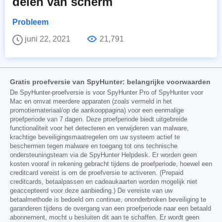
delen van scherm
Probleem
juni 22, 2021
21,791
Gratis proefversie van SpyHunter: belangrijke voorwaarden
De SpyHunter-proefversie is voor SpyHunter Pro of SpyHunter voor
Mac en omvat meerdere apparaten (zoals vermeld in het
promotiemateriaal/op de aankooppagina) voor een eenmalige
proefperiode van 7 dagen. Deze proefperiode biedt uitgebreide
functionaliteit voor het detecteren en verwijderen van malware,
krachtige beveiligingsmaatregelen om uw systeem actief te
beschermen tegen malware en toegang tot ons technische
ondersteuningsteam via de SpyHunter Helpdesk. Er worden geen
kosten vooraf in rekening gebracht tijdens de proefperiode, hoewel een
creditcard vereist is om de proefversie te activeren. (Prepaid
creditcards, betaalpassen en cadeaukaarten worden mogelijk niet
geaccepteerd voor deze aanbieding.) De vereiste van uw
betaalmethode is bedoeld om continue, ononderbroken beveiliging te
garanderen tijdens de overgang van een proefperiode naar een betaald
abonnement, mocht u besluiten dit aan te schaffen. Er wordt geen