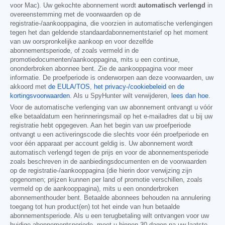
voor Mac). Uw gekochte abonnement wordt
automatisch verlengd
in
overeenstemming met de voorwaarden op de
registratie-/aankooppagina, die voorzien in automatische verlengingen
tegen het dan geldende standaardabonnementstarief op het moment
van uw oorspronkelijke aankoop en voor dezelfde
abonnementsperiode, of zoals vermeld in de
promotiedocumenten/aankooppagina, mits u een continue,
ononderbroken abonnee bent. Zie de aankooppagina voor meer
informatie. De proefperiode is onderworpen aan deze voorwaarden, uw
akkoord met
de EULA/TOS
,
het privacy-/cookiebeleid
en
de
kortingsvoorwaarden
. Als u SpyHunter wilt verwijderen,
lees dan hoe
.
Voor de automatische verlenging van uw abonnement ontvangt u vóór
elke betaaldatum een herinneringsmail op het e-mailadres dat u bij uw
registratie hebt opgegeven. Aan het begin van uw proefperiode
ontvangt u een activeringscode die slechts voor één proefperiode en
voor één apparaat per account geldig is. Uw abonnement wordt
automatisch verlengd tegen de prijs en voor de abonnementsperiode
zoals beschreven in de aanbiedingsdocumenten en de voorwaarden
op de registratie-/aankooppagina (die hierin door verwijzing zijn
opgenomen; prijzen kunnen per land of promotie verschillen, zoals
vermeld op de aankooppagina), mits u een ononderbroken
abonnementhouder bent. Betaalde abonnees behouden na annulering
toegang tot hun product(en) tot het einde van hun betaalde
abonnementsperiode. Als u een terugbetaling wilt ontvangen voor uw