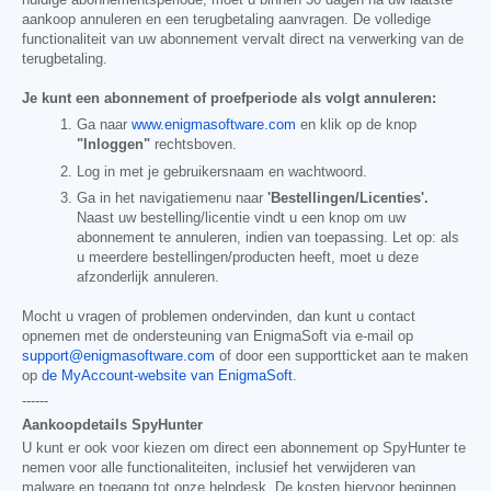
huidige abonnementsperiode, moet u binnen 30 dagen na uw laatste
aankoop annuleren en een terugbetaling aanvragen. De volledige
functionaliteit van uw abonnement vervalt direct na verwerking van de
terugbetaling.
Je kunt een abonnement of proefperiode als volgt annuleren:
Ga naar
www.enigmasoftware.com
en klik op de knop
"Inloggen"
rechtsboven.
Log in met je gebruikersnaam en wachtwoord.
Ga in het navigatiemenu naar
'Bestellingen/Licenties'.
Naast uw bestelling/licentie vindt u een knop om uw
abonnement te annuleren, indien van toepassing. Let op: als
u meerdere bestellingen/producten heeft, moet u deze
afzonderlijk annuleren.
Mocht u vragen of problemen ondervinden, dan kunt u contact
opnemen met de ondersteuning van EnigmaSoft via e-mail op
support@enigmasoftware.com
of door een supportticket aan te maken
op
de MyAccount-website van EnigmaSoft
.
------
Aankoopdetails SpyHunter
U kunt er ook voor kiezen om direct een abonnement op SpyHunter te
nemen voor alle functionaliteiten, inclusief het verwijderen van
malware en toegang tot onze helpdesk. De kosten hiervoor beginnen