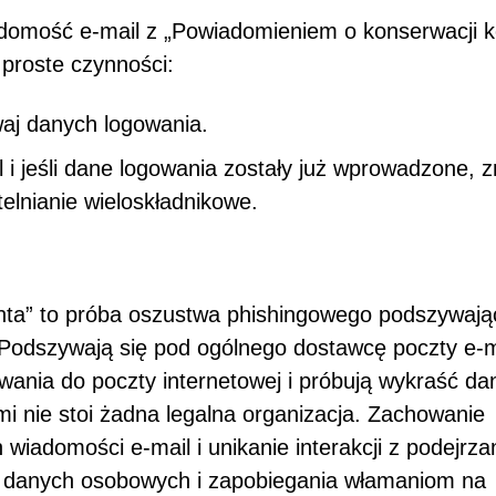
iadomość e-mail z „Powiadomieniem o konserwacji k
 proste czynności:
awaj danych logowania.
i jeśli dane logowania zostały już wprowadzone, 
telnianie wieloskładnikowe.
nta” to próba oszustwa phishingowego podszywają
odszywają się pod ogólnego dostawcę poczty e-m
owania do poczty internetowej i próbują wykraść da
mi nie stoi żadna legalna organizacja. Zachowanie
wiadomości e-mail i unikanie interakcji z podejrz
ny danych osobowych i zapobiegania włamaniom na