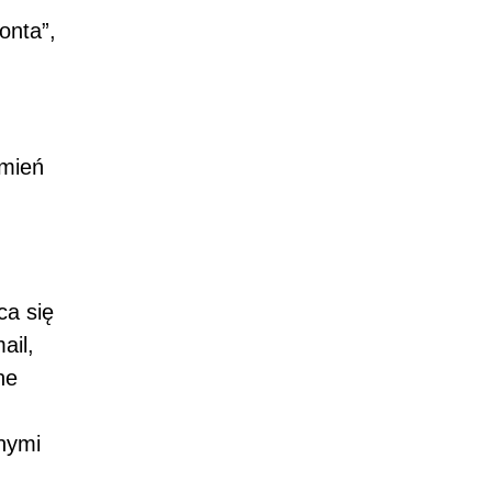
onta”,
zmień
ca się
ail,
ne
anymi