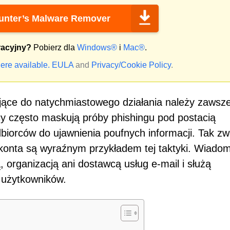
nter’s Malware Remover
racyjny?
Pobierz dla
Windows®
i
Mac®
.
ere available.
EULA
and
Privacy/Cookie Policy
.
jące do natychmiastowego działania należy zawsz
cy często maskują próby phishingu pod postacią
biorców do ujawnienia poufnych informacji. Tak z
konta są wyraźnym przykładem tej taktyki. Wiado
, organizacją ani dostawcą usług e-mail i służą
 użytkowników.