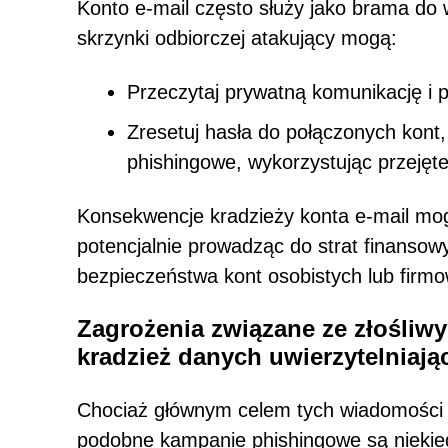
Konto e-mail często służy jako brama do 
skrzynki odbiorczej atakujący mogą:
Przeczytaj prywatną komunikację i p
Zresetuj hasła do połączonych kont
phishingowe, wykorzystując przejęte
Konsekwencje kradzieży konta e-mail mo
potencjalnie prowadząc do strat finansow
bezpieczeństwa kont osobistych lub firm
Zagrożenia związane ze złośli
kradzież danych uwierzytelniają
Chociaż głównym celem tych wiadomości e-
podobne kampanie phishingowe są niekied