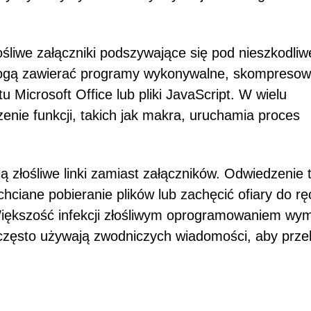
śliwe załączniki podszywające się pod nieszkodliw
e mogą zawierać programy wykonywalne, skompreso
u Microsoft Office lub pliki JavaScript. W wielu
zenie funkcji, takich jak makra, uruchamia proces
 złośliwe linki zamiast załączników. Odwiedzenie 
hciane pobieranie plików lub zachęcić ofiary do rę
Większość infekcji złośliwym oprogramowaniem wy
y często używają zwodniczych wiadomości, aby prz