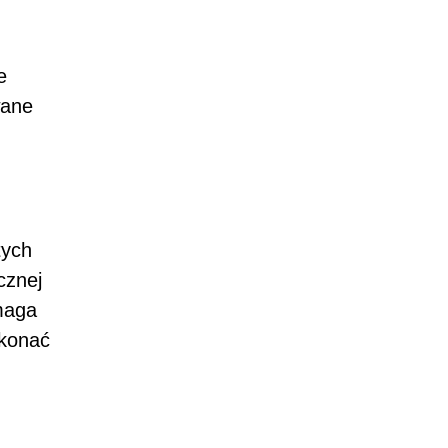
e
wane
tych
cznej
maga
ekonać