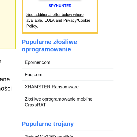
SPYHUNTER
See additional offer below where
available.
EULA
and
Privacy/Cookie
Policy
.
Popularne złośliwe
oprogramowanie
e
Eporner.com
Fuq.com
wane
XHAMSTER Ransomware
mości
Złośliwe oprogramowanie mobilne
CraxsRAT
Popularne trojany
Trojan:Win32/Suschil!rfn