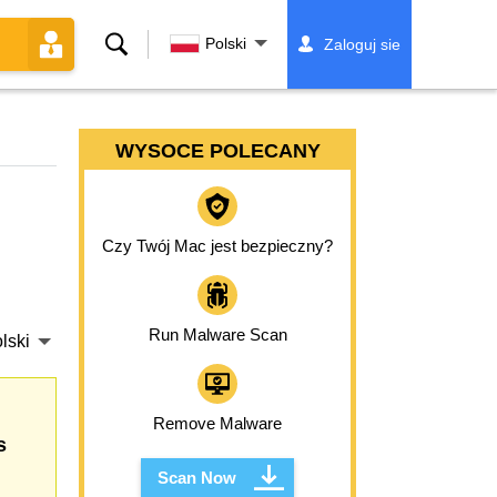
Szukaj
Polski
Zaloguj sie
WYSOCE POLECANY
Czy Twój Mac jest bezpieczny?
Run Malware Scan
lski
Remove Malware
s
Scan Now