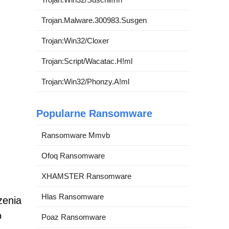
Trojan.Malware.300983.Susgen
Trojan:Win32/Cloxer
Trojan:Script/Wacatac.H!ml
Trojan:Win32/Phonzy.A!ml
Popularne Ransomware
Ransomware Mmvb
Ofoq Ransomware
XHAMSTER Ransomware
Hlas Ransomware
zenia
o
Poaz Ransomware