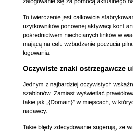
zalogowanie się za pomocą aktualnego ha
To twierdzenie jest całkowicie sfabrykow
użytkowników ponownej aktywacji kont ani
pośrednictwem niechcianych linków w wia
mającą na celu wzbudzenie poczucia piln
logowania.
Oczywiste znaki ostrzegawcze u
Jednym z najbardziej oczywistych wskaź
szablonów. Zamiast wyświetlać prawidłową
takie jak „{Domain}” w miejscach, w któr
nadawcy.
Takie błędy zdecydowanie sugerują, że w