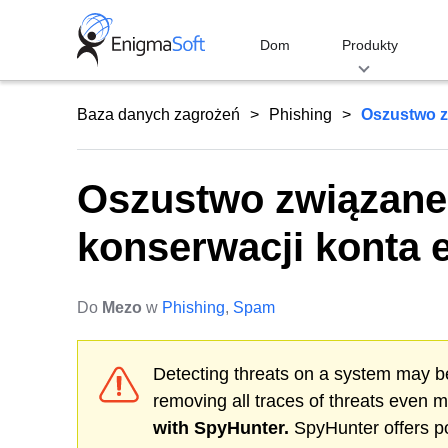
Skip
to
Dom
Produkty
content
Baza danych zagrożeń
Phishing
Oszustwo z
Oszustwo związane
konserwacji konta 
Do
Mezo
w
Phishing
,
Spam
Detecting threats on a system may be
removing all traces of threats even 
with SpyHunter.
SpyHunter offers po