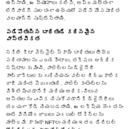
ఉన్నాయి. ఈ వ్యూహాలు కలిసి, అప్రమత్తంగా
లేనివారిని సులభంగా ఉచ్చులో పడేసే మోసపూరిత
వలయాన్ని సృష్టిస్తాయి.
పడిపోతున్న బాధితుడి కఠినమైన
వాస్తవికత
నకిలీ కీటా వెబ్‌సైట్ స్కామ్ బాధితులు తీవ్ర
పరిణామాలను ఎదుర్కొంటారు. తక్షణ ఆర్థిక
నష్టాలకు మించి, వాలెట్‌లను డ్రైనేజీ
కాంట్రాక్టులకు గురిచేయడం వల్ల దీర్ఘకాలిక
రాజీ మరింత పెరుగుతుంది. వాలెట్ కంటెంట్‌లను
విశ్లేషించడానికి మరియు అధిక-విలువ
ఆస్తులను ఎంపిక చేసుకోవడానికి డ్రైనేజీలు
తరచుగా కోడ్ చేయబడతాయి. ఈ లక్ష్య దొంగతనం
అంటే వినియోగదారులు ఫంగబుల్ టోకెన్‌లను
మాత్రమే కాకుండా NFTలు మరియు ఇతర డిజిటల్