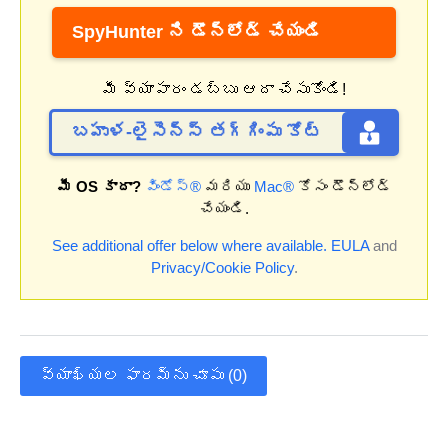
SpyHunter ని డౌన్‌లోడ్ చేయండి
మీ వ్యాపారం డబ్బు ఆదా చేసుకోండి!
బహుళ-లైసెన్స్ తగ్గింపు కోట్
మీ OS కాదా?
విండోస్®
మరియు
Mac®
కోసం డౌన్‌లోడ్
చేయండి.
See additional offer below where available.
EULA
and
Privacy/Cookie Policy
.
వ్యాఖ్యల ఫారమ్‌ను చూపు (0)