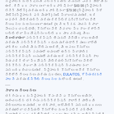
స్పైహంటర్‌కు తక్షణమే సబ్‌స్క్రయిబ్ చేసుకునే ఎంపిక కూడా మీకు
ఉంది. దీని ధర సాధారణంగా అర్ధవార్షికంగా
$49.98
(స్పైహంటర్
బేసిక్ విండోస్) మరియు అర్ధవార్షికంగా
$79.98
(స్పైహంటర్ ప్రో
విండోస్/స్పైహంటర్ ఫర్ మ్యాక్) నుండి ప్రారంభమవుతుంది. ఇది
ఆఫరింగ్ మెటీరియల్స్ మరియు రిజిస్ట్రేషన్/కొనుగోలు పేజీ
నిబంధనలకు అనుగుణంగా ఉంటుంది (ఇవి ఇక్కడ సూచన ద్వారా
పొందుపరచబడ్డాయి; కొనుగోలు పేజీ వివరాల ప్రకారం దేశాన్ని
బట్టి లేదా ప్రమోషన్‌ను బట్టి ధర మారవచ్చు). మీరు
నిరంతరాయంగా
సబ్‌స్క్రిప్షన్ తీసుకునే వినియోగదారు అయితే
మరియు మీ సబ్‌స్క్రిప్షన్ గడువు ముగియడానికి ముందు రాబోయే
ఛార్జీల గురించి మీకు నోటీసు అందితే, మీ అసలు కొనుగోలు
సబ్‌స్క్రిప్షన్ సమయంలో అమలులో ఉన్న ప్రామాణిక
సబ్‌స్క్రిప్షన్ రుసుముతో మరియు అదే సబ్‌స్క్రిప్షన్ కాల
వ్యవధికి లేదా ప్రమోషన్ మెటీరియల్స్/కొనుగోలు పేజీలో
పేర్కొన్న విధంగా మీ సబ్‌స్క్రిప్షన్ స్వయంచాలకంగా
పునరుద్ధరించబడుతుంది. స్పైహంటర్ కొనుగోలు అనేది కొనుగోలు
పేజీలోని నిబంధనలు మరియు షరతులు,
EULA/TOS
,
గోప్యత/కుకీ
పాలసీ
మరియు
డిస్కౌంట్ నిబంధనలకు
లోబడి ఉంటుంది.
-----
సాధారణ నిబంధనలు
తగ్గింపు ధరకు స్పైహంటర్ కోసం చేసే ఏ కొనుగోలు అయినా,
అందించబడిన తగ్గింపు సబ్‌స్క్రిప్షన్ కాలానికి మాత్రమే
చెల్లుబాటు అవుతుంది. ఆ తర్వాత, ఆటోమేటిక్ పునరుద్ధరణలు
మరియు/లేదా భవిష్యత్ కొనుగోళ్లకు అప్పటికి వర్తించే