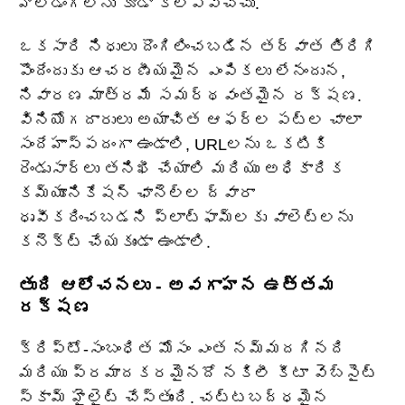
హోల్డింగ్‌లను కూడా కోల్పోవచ్చు.
ఒకసారి నిధులు దొంగిలించబడిన తర్వాత తిరిగి
పొందేందుకు ఆచరణీయమైన ఎంపికలు లేనందున,
నివారణ మాత్రమే సమర్థవంతమైన రక్షణ.
వినియోగదారులు అయాచిత ఆఫర్‌ల పట్ల చాలా
సందేహాస్పదంగా ఉండాలి, URLలను ఒకటికి
రెండుసార్లు తనిఖీ చేయాలి మరియు అధికారిక
కమ్యూనికేషన్ ఛానెల్‌ల ద్వారా
ధృవీకరించబడని ప్లాట్‌ఫామ్‌లకు వాలెట్‌లను
కనెక్ట్ చేయకుండా ఉండాలి.
తుది ఆలోచనలు - అవగాహన ఉత్తమ
రక్షణ
క్రిప్టో-సంబంధిత మోసం ఎంత నమ్మదగినది
మరియు ప్రమాదకరమైనదో నకిలీ కీటా వెబ్‌సైట్
స్కామ్ హైలైట్ చేస్తుంది. చట్టబద్ధమైన