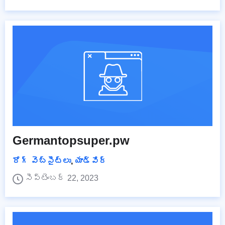
Germantopsuper.pw
రోగ్ వెబ్‌సైట్‌లు
,
యాడ్వేర్
సెప్టెంబర్ 22, 2023