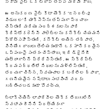
స్కామ్ సైట్ ఒక ట్రాప్ తప్ప మరేమీ కాదు.
ఈ అనుకరణ సైట్ కీటా యొక్క 'జనరల్-2
విడుదల'కి యాక్సెస్‌ను తప్పుగా ప్రచారం
చేస్తుంది మరియు సందర్శకులను వారి
క్రిప్టోకరెన్సీ వాలెట్‌లను కనెక్ట్ చేయమని
ప్రోత్సహిస్తుంది. కనెక్ట్ అయిన తర్వాత,
వినియోగదారులు తెలియకుండానే ఒక హానికరమైన
ఒప్పందంపై సంతకం చేస్తారు, ఇది డ్రైనేజీ
యంత్రాంగాన్ని ప్రేరేపిస్తుంది. ఈ స్క్రిప్ట్
క్రమపద్ధతిలో నిధులను మళ్లిస్తుంది,
తరచుగా చిన్న, స్వయంచాలక బదిలీల ద్వారా,
గణనీయమైన నష్టాలు సంభవించే వరకు
గుర్తించబడకుండా పోవచ్చు.
బ్లాక్‌చెయిన్ లావాదేవీల యొక్క తిరుగులేని
స్వభావం దీనిని ప్రత్యేకంగా