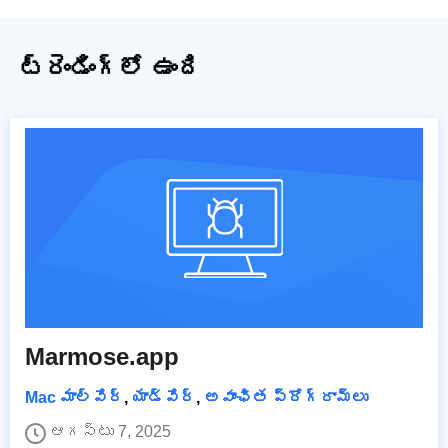
ట్రెండింగ్‌లో ఉంది
Marmose.app
Mac మాల్వేర్
,
యాడ్వేర్
,
అవాంఛిత ప్రోగ్రామ్‌లు
ఆగస్టు 7, 2025