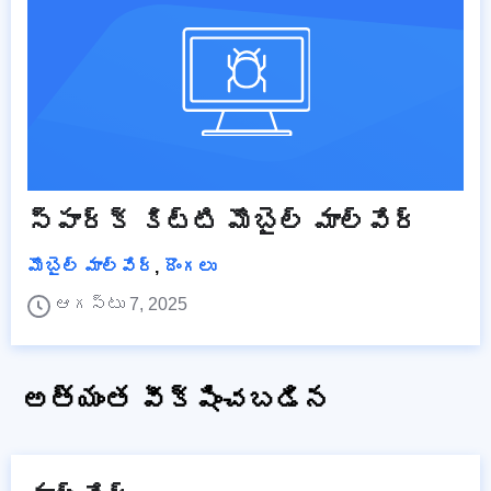
స్పార్క్ కిట్టి మొబైల్ మాల్వేర్
మొబైల్ మాల్వేర్
,
దొంగలు
ఆగస్టు 7, 2025
అత్యంత వీక్షించబడిన