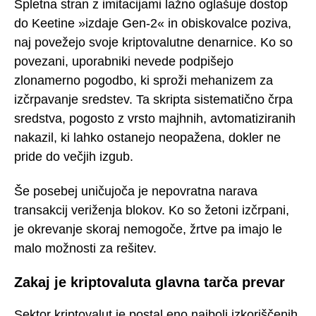
Spletna stran z imitacijami lažno oglašuje dostop
do Keetine »izdaje Gen-2« in obiskovalce poziva,
naj povežejo svoje kriptovalutne denarnice. Ko so
povezani, uporabniki nevede podpišejo
zlonamerno pogodbo, ki sproži mehanizem za
izčrpavanje sredstev. Ta skripta sistematično črpa
sredstva, pogosto z vrsto majhnih, avtomatiziranih
nakazil, ki lahko ostanejo neopažena, dokler ne
pride do večjih izgub.
Še posebej uničujoča je nepovratna narava
transakcij veriženja blokov. Ko so žetoni izčrpani,
je okrevanje skoraj nemogoče, žrtve pa imajo le
malo možnosti za rešitev.
Zakaj je kriptovaluta glavna tarča prevar
Sektor kriptovalut je postal eno najbolj izkoriščenih