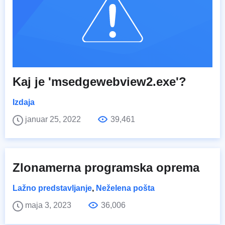
Kaj je 'msedgewebview2.exe'?
Izdaja
januar 25, 2022
39,461
Zlonamerna programska oprema
Lažno predstavljanje
,
Neželena pošta
maja 3, 2023
36,006