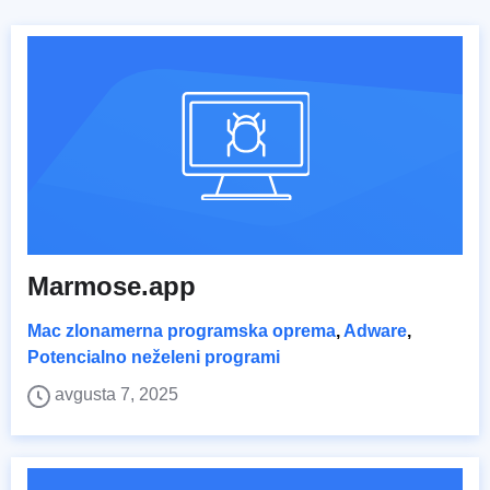
Marmose.app
Mac zlonamerna programska oprema
,
Adware
,
Potencialno neželeni programi
avgusta 7, 2025