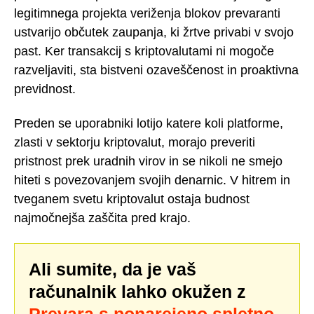
legitimnega projekta veriženja blokov prevaranti
ustvarijo občutek zaupanja, ki žrtve privabi v svojo
past. Ker transakcij s kriptovalutami ni mogoče
razveljaviti, sta bistveni ozaveščenost in proaktivna
previdnost.
Preden se uporabniki lotijo katere koli platforme,
zlasti v sektorju kriptovalut, morajo preveriti
pristnost prek uradnih virov in se nikoli ne smejo
hiteti s povezovanjem svojih denarnic. V hitrem in
tveganem svetu kriptovalut ostaja budnost
najmočnejša zaščita pred krajo.
Ali sumite, da je vaš
računalnik lahko okužen z
Prevara s ponarejeno spletno