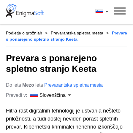
Skip
to
Slovenščina
content
Podjetje o grožnjah
Prevarantska spletna mesta
Prevara
s ponarejeno spletno stranjo Keeta
Prevara s ponarejeno
spletno stranjo Keeta
Do leta
Mezo
leta
Prevarantska spletna mesta
Prevedi v:
Slovenščina
Hitra rast digitalnih tehnologij je ustvarila nešteto
priložnosti, a tudi doslej neviden porast spletnih
prevar. Kibernetski kriminalci nenehno izkoriščajo