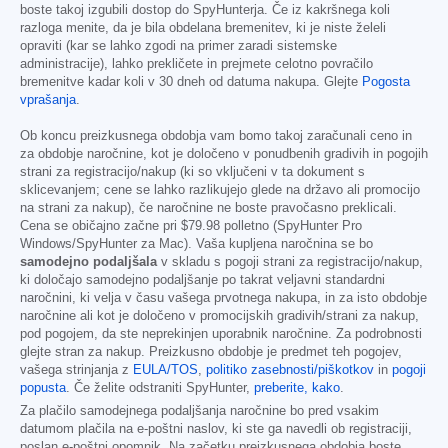
boste takoj izgubili dostop do SpyHunterja. Če iz kakršnega koli
razloga menite, da je bila obdelana bremenitev, ki je niste želeli
opraviti (kar se lahko zgodi na primer zaradi sistemske
administracije), lahko prekličete in prejmete celotno povračilo
bremenitve kadar koli v 30 dneh od datuma nakupa. Glejte
Pogosta
vprašanja
.
Ob koncu preizkusnega obdobja vam bomo takoj zaračunali ceno in
za obdobje naročnine, kot je določeno v ponudbenih gradivih in pogojih
strani za registracijo/nakup (ki so vključeni v ta dokument s
sklicevanjem; cene se lahko razlikujejo glede na državo ali promocijo
na strani za nakup), če naročnine ne boste pravočasno preklicali.
Cena se običajno začne pri
$79.98
polletno (SpyHunter Pro
Windows/SpyHunter za Mac). Vaša kupljena naročnina se bo
samodejno podaljšala
v skladu s pogoji strani za registracijo/nakup,
ki določajo samodejno podaljšanje po takrat veljavni standardni
naročnini, ki velja v času vašega prvotnega nakupa, in za isto obdobje
naročnine ali kot je določeno v promocijskih gradivih/strani za nakup,
pod pogojem, da ste neprekinjen uporabnik naročnine. Za podrobnosti
glejte stran za nakup. Preizkusno obdobje je predmet teh pogojev,
vašega strinjanja z
EULA/TOS
,
politiko zasebnosti/piškotkov
in
pogoji
popusta
. Če želite odstraniti SpyHunter,
preberite, kako
.
Za plačilo samodejnega podaljšanja naročnine bo pred vsakim
datumom plačila na e-poštni naslov, ki ste ga navedli ob registraciji,
poslan e-poštni opomnik. Na začetku preizkusnega obdobja boste