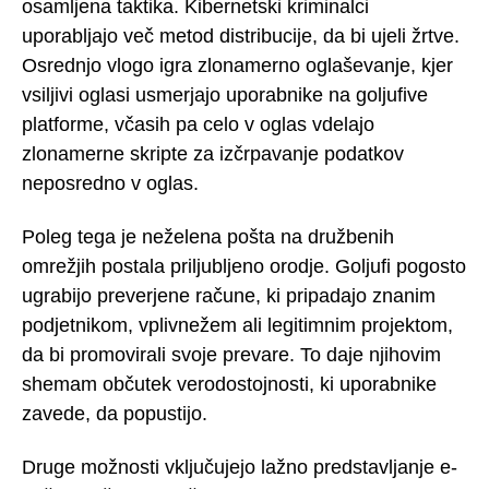
osamljena taktika. Kibernetski kriminalci
uporabljajo več metod distribucije, da bi ujeli žrtve.
Osrednjo vlogo igra zlonamerno oglaševanje, kjer
vsiljivi oglasi usmerjajo uporabnike na goljufive
platforme, včasih pa celo v oglas vdelajo
zlonamerne skripte za izčrpavanje podatkov
neposredno v oglas.
Poleg tega je neželena pošta na družbenih
omrežjih postala priljubljeno orodje. Goljufi pogosto
ugrabijo preverjene račune, ki pripadajo znanim
podjetnikom, vplivnežem ali legitimnim projektom,
da bi promovirali svoje prevare. To daje njihovim
shemam občutek verodostojnosti, ki uporabnike
zavede, da popustijo.
Druge možnosti vključujejo lažno predstavljanje e-