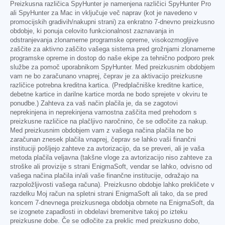
Preizkusna različica SpyHunter je namenjena različici SpyHunter Pro
ali SpyHunter za Mac in vključuje več naprav (kot je navedeno v
promocijskih gradivih/nakupni strani) za enkratno 7-dnevno preizkusno
obdobje, ki ponuja celovito funkcionalnost zaznavanja in
odstranjevanja zlonamerne programske opreme, visokozmogljive
zaščite za aktivno zaščito vašega sistema pred grožnjami zlonamerne
programske opreme in dostop do naše ekipe za tehnično podporo prek
službe za pomoč uporabnikom SpyHunter. Med preizkusnim obdobjem
vam ne bo zaračunano vnaprej, čeprav je za aktivacijo preizkusne
različice potrebna kreditna kartica. (Predplačniške kreditne kartice,
debetne kartice in darilne kartice morda ne bodo sprejete v okviru te
ponudbe.) Zahteva za vaš način plačila je, da se zagotovi
neprekinjena in neprekinjena varnostna zaščita med prehodom s
preizkusne različice na plačljivo naročnino, če se odločite za nakup.
Med preizkusnim obdobjem vam z vašega načina plačila ne bo
zaračunan znesek plačila vnaprej, čeprav se lahko vaši finančni
instituciji pošljejo zahteve za avtorizacijo, da se preveri, ali je vaša
metoda plačila veljavna (takšne vloge za avtorizacijo niso zahteve za
stroške ali provizije s strani EnigmaSoft, vendar se lahko, odvisno od
vašega načina plačila in/ali vaše finančne institucije, odražajo na
razpoložljivosti vašega računa). Preizkusno obdobje lahko prekličete v
razdelku Moj račun na spletni strani EnigmaSoft ali tako, da se pred
koncem 7-dnevnega preizkusnega obdobja obrnete na EnigmaSoft, da
se izognete zapadlosti in obdelavi bremenitve takoj po izteku
preizkusne dobe. Če se odločite za preklic med preizkusno dobo,