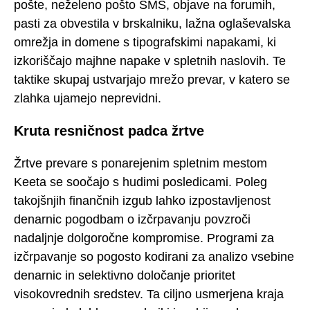
pošte, neželeno pošto SMS, objave na forumih,
pasti za obvestila v brskalniku, lažna oglaševalska
omrežja in domene s tipografskimi napakami, ki
izkoriščajo majhne napake v spletnih naslovih. Te
taktike skupaj ustvarjajo mrežo prevar, v katero se
zlahka ujamejo neprevidni.
Kruta resničnost padca žrtve
Žrtve prevare s ponarejenim spletnim mestom
Keeta se soočajo s hudimi posledicami. Poleg
takojšnjih finančnih izgub lahko izpostavljenost
denarnic pogodbam o izčrpavanju povzroči
nadaljnje dolgoročne kompromise. Programi za
izčrpavanje so pogosto kodirani za analizo vsebine
denarnic in selektivno določanje prioritet
visokovrednih sredstev. Ta ciljno usmerjena kraja