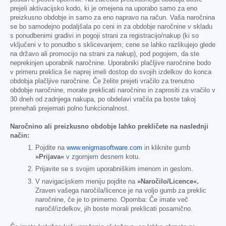
prejeli aktivacijsko kodo, ki je omejena na uporabo samo za eno
preizkusno obdobje in samo za eno napravo na račun. Vaša naročnina
se bo samodejno podaljšala po ceni in za obdobje naročnine v skladu
s ponudbenimi gradivi in pogoji strani za registracijo/nakup (ki so
vključeni v to ponudbo s sklicevanjem; cene se lahko razlikujejo glede
na državo ali promocijo na strani za nakup), pod pogojem, da ste
neprekinjen uporabnik naročnine. Uporabniki plačljive naročnine bodo
v primeru preklica še naprej imeli dostop do svojih izdelkov do konca
obdobja plačljive naročnine. Če želite prejeti vračilo za trenutno
obdobje naročnine, morate preklicati naročnino in zaprositi za vračilo v
30 dneh od zadnjega nakupa, po obdelavi vračila pa boste takoj
prenehali prejemati polno funkcionalnost.
Naročnino ali preizkusno obdobje lahko prekličete na naslednji
način:
Pojdite na
www.enigmasoftware.com
in kliknite gumb
»Prijava«
v zgornjem desnem kotu.
Prijavite se s svojim uporabniškim imenom in geslom.
V navigacijskem meniju pojdite na
»Naročilo/Licence«.
Zraven vašega naročila/licence je na voljo gumb za preklic
naročnine, če je to primerno. Opomba: Če imate več
naročil/izdelkov, jih boste morali preklicati posamično.