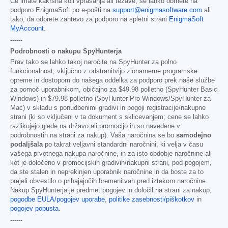
Če imate kakršna koli vprašanja ali težave, se lahko obrnete na
podporo EnigmaSoft po e-pošti na
support@enigmasoftware.com
ali
tako, da odprete zahtevo za podporo na spletni strani
EnigmaSoft
MyAccount
.
------
Podrobnosti o nakupu SpyHunterja
Prav tako se lahko takoj naročite na SpyHunter za polno
funkcionalnost, vključno z odstranitvijo zlonamerne programske
opreme in dostopom do našega oddelka za podporo prek naše službe
za pomoč uporabnikom, običajno za
$49.98
polletno (SpyHunter Basic
Windows) in
$79.98
polletno (SpyHunter Pro Windows/SpyHunter za
Mac) v skladu s ponudbenimi gradivi in pogoji registracije/nakupne
strani (ki so vključeni v ta dokument s sklicevanjem; cene se lahko
razlikujejo glede na državo ali promocijo in so navedene v
podrobnostih na strani za nakup). Vaša naročnina se bo
samodejno
podaljšala
po takrat veljavni standardni naročnini, ki velja v času
vašega prvotnega nakupa naročnine, in za isto obdobje naročnine ali
kot je določeno v promocijskih gradivih/nakupni strani, pod pogojem,
da ste stalen in neprekinjen uporabnik naročnine in da boste za to
prejeli obvestilo o prihajajočih bremenitvah pred iztekom naročnine.
Nakup SpyHunterja je predmet pogojev in določil na strani za nakup,
pogodbe EULA/pogojev uporabe
,
politike zasebnosti/piškotkov
in
pogojev popusta
.
------