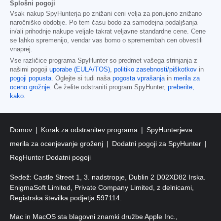
Splošni pogoji
Vsak nakup SpyHunterja po znižani ceni velja za ponujeno znižano
naročniško obdobje. Po tem času bodo za samodejna podaljšanja
in/ali prihodnje nakupe veljale takrat veljavne standardne cene. Cene
se lahko spremenijo, vendar vas bomo o spremembah cen obvestili
vnaprej.
Vse različice programa SpyHunter so predmet vašega strinjanja z
našimi pogoji
uporabe (EULA/TOS)
,
politiko zasebnosti/piškotkov
in
pogoji popusta
. Oglejte si tudi naša
pogosta vprašanja
in
merila za
oceno grožnje
. Če želite odstraniti program SpyHunter,
preberite,
kako
.
Domov
Korak za odstranitev programa
SpyHunterjeva
merila za ocenjevanje groženj
Dodatni pogoji za SpyHunter
RegHunter Dodatni pogoji
Sedež: Castle Street 1, 3. nadstropje, Dublin 2 D02XD82 Irska.
EnigmaSoft Limited, Private Company Limited, z delnicami,
Registrska številka podjetja 597114.
Mac in MacOS sta blagovni znamki družbe Apple Inc.,