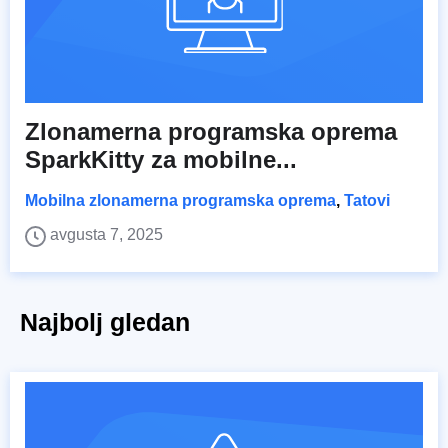
Zlonamerna programska oprema
SparkKitty za mobilne...
Mobilna zlonamerna programska oprema
,
Tatovi
avgusta 7, 2025
Najbolj gledan