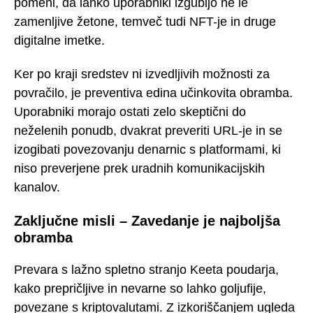
pomeni, da lahko uporabniki izgubijo ne le
zamenljive žetone, temveč tudi NFT-je in druge
digitalne imetke.
Ker po kraji sredstev ni izvedljivih možnosti za
povračilo, je preventiva edina učinkovita obramba.
Uporabniki morajo ostati zelo skeptični do
neželenih ponudb, dvakrat preveriti URL-je in se
izogibati povezovanju denarnic s platformami, ki
niso preverjene prek uradnih komunikacijskih
kanalov.
Zaključne misli – Zavedanje je najboljša
obramba
Prevara s lažno spletno stranjo Keeta poudarja,
kako prepričljive in nevarne so lahko goljufije,
povezane s kriptovalutami. Z izkoriščanjem ugleda