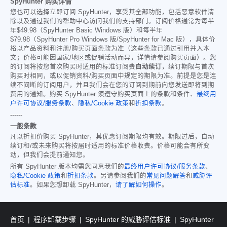
SpyHunter 购买详情
您也可以选择立即订阅 SpyHunter，享受其全部功能，包括恶意软件清
除以及通过我们的帮助中心访问我们的支持部门。订阅价格通常为每半
年
$49.98
（SpyHunter Basic Windows 版）和每半年
$79.98
（SpyHunter Pro Windows 版/SpyHunter for Mac 版），具体价
格以产品资料和注册/购买页面条款为准（这些条款已通过引用并入本
文；价格可能因国家/地区或促销活动而异，详情请参阅购买页面）。您
的订阅将按您首次购买时适用的标准订阅费
自动续订
，续订期限与首次
购买时相同，或以促销资料/购买页面中规定的期限为准。前提是您是连
续不间断的订阅用户，并且我们会在您的订阅到期前向您发送即将到期
费用的通知。购买 SpyHunter 须遵守购买页面上的条款和条件、
最终用
户许可协议/服务条款
、
隐私/Cookie 政策
和
折扣条款
。
------
一般条款
凡以折扣价购买 SpyHunter，其优惠订阅期限均有效。期限过后，自动
续订和/或未来购买将按届时适用的标准价格收费。价格可能会有所变
动，但我们会提前通知您。
所有 SpyHunter 版本均需您同意我们的
最终用户许可协议/服务条款
、
隐私/Cookie 政策
和
折扣条款
。另请参阅我们的
常见问题解答
和
威胁评
估标准
。如果您想卸载 SpyHunter，
请了解如何操作
。
首页
程序卸载步骤
SpyHunter 的威胁评估标准
SpyHunter