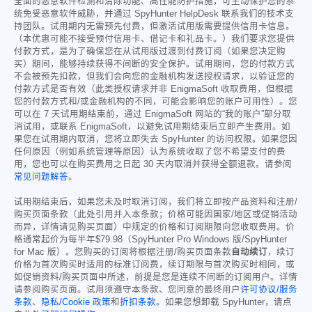
全面的恶意软件检测和清除功能、高性能防护措施，可主动保护您的系
统免受恶意软件威胁，并通过 SpyHunter HelpDesk 联系我们的技术支
持团队。试用期内无需预先付费，但激活试用版需要提供信用卡信息。
（本优惠可能不接受预付信用卡、借记卡和礼品卡。）我们要求您提供
付款方式，是为了确保您在从试用版过渡到付费订阅（如果您决定购
买）期间，能够持续获得不间断的安全保护。试用期间，您的付款方式
不会被预先扣款，但我们会向您的金融机构发送授权请求，以验证您的
付款方式是否有效（此类授权请求并非 EnigmaSoft 收取费用，但根据
您的付款方式和/或金融机构的不同，可能会影响您的账户可用性）。您
可以在 7 天试用期结束前，通过 EnigmaSoft 网站的“我的账户”部分取
消试用，或联系 EnigmaSoft，以避免试用期结束后立即产生费用。如
果您在试用期内取消，您将立即失去 SpyHunter 的访问权限。如果您因
任何原因（例如系统管理等原因）认为系统收取了您不希望支付的费
用，您也可以在购买费用之日起 30 天内取消并获得全额退款。请参阅
常见问题解答
。
试用期结束后，如果您未及时取消订阅，我们将立即按产品资料和注册/
购买页面条款（此处引用并入本条款；价格可能因国家/地区或促销活动
而异，详情请见购买页面）中规定的价格和订阅期限向您收取费用。价
格通常起价为每半年
$79.98
（SpyHunter Pro Windows 版/SpyHunter
for Mac 版）。您购买的订阅将根据注册/购买页面条款
自动续订
，续订
价格为首次购买时适用的标准订阅费，续订期限与首次购买时相同，或
如促销资料/购买页面中所述，前提是您是连续不间断的订阅用户。详情
请参阅购买页面。试用须遵守本条款、您同意的最终用户
许可协议/服务
条款
、
隐私/Cookie 政策
和
折扣条款
。如果您想卸载 SpyHunter，请点