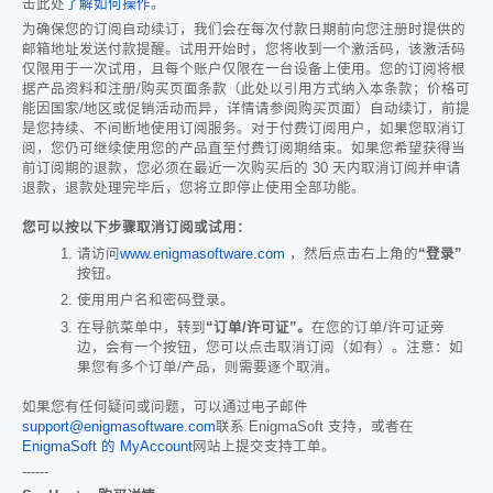
击此处
了解如何操作
。
为确保您的订阅自动续订，我们会在每次付款日期前向您注册时提供的
邮箱地址发送付款提醒。试用开始时，您将收到一个激活码，该激活码
仅限用于一次试用，且每个账户仅限在一台设备上使用。您的订阅将根
据产品资料和注册/购买页面条款（此处以引用方式纳入本条款；价格可
能因国家/地区或促销活动而异，详情请参阅购买页面）自动续订，前提
是您持续、不间断地使用订阅服务。对于付费订阅用户，如果您取消订
阅，您仍可继续使用您的产品直至付费订阅期结束。如果您希望获得当
前订阅期的退款，您必须在最近一次购买后的 30 天内取消订阅并申请
退款，退款处理完毕后，您将立即停止使用全部功能。
您可以按以下步骤取消订阅或试用：
请访问
www.enigmasoftware.com
，然后点击右上角的
“登录”
按钮。
使用用户名和密码登录。
在导航菜单中，转到
“订单/许可证”。
在您的订单/许可证旁
边，会有一个按钮，您可以点击取消订阅（如有）。注意：如
果您有多个订单/产品，则需要逐个取消。
如果您有任何疑问或问题，可以通过电子邮件
support@enigmasoftware.com
联系 EnigmaSoft 支持，或者在
EnigmaSoft 的 MyAccount
网站上提交支持工单。
------