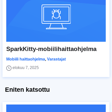
SparkKitty-mobiilihaittaohjelma
Mobiili haittaohjelma
,
Varastajat
elokuu 7, 2025
Eniten katsottu