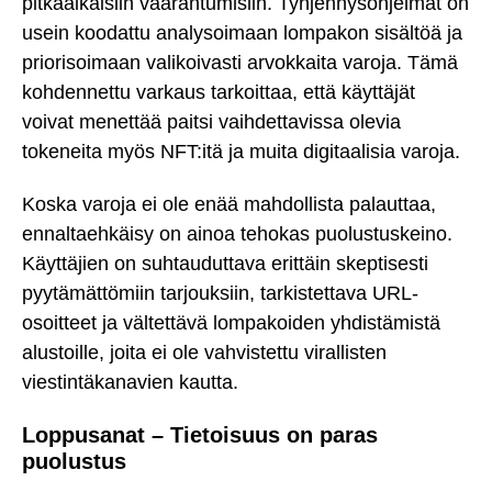
pitkäaikaisiin vaarantumisiin. Tyhjennysohjelmat on
usein koodattu analysoimaan lompakon sisältöä ja
priorisoimaan valikoivasti arvokkaita varoja. Tämä
kohdennettu varkaus tarkoittaa, että käyttäjät
voivat menettää paitsi vaihdettavissa olevia
tokeneita myös NFT:itä ja muita digitaalisia varoja.
Koska varoja ei ole enää mahdollista palauttaa,
ennaltaehkäisy on ainoa tehokas puolustuskeino.
Käyttäjien on suhtauduttava erittäin skeptisesti
pyytämättömiin tarjouksiin, tarkistettava URL-
osoitteet ja vältettävä lompakoiden yhdistämistä
alustoille, joita ei ole vahvistettu virallisten
viestintäkanavien kautta.
Loppusanat – Tietoisuus on paras
puolustus