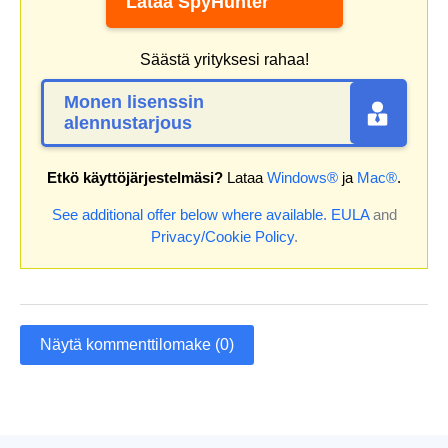
Lataa SpyHunter
Säästä yrityksesi rahaa!
Monen lisenssin
alennustarjous
Etkö käyttöjärjestelmäsi?
Lataa
Windows®
ja
Mac®
.
See additional offer below where available.
EULA
and
Privacy/Cookie Policy
.
Näytä kommenttilomake (0)