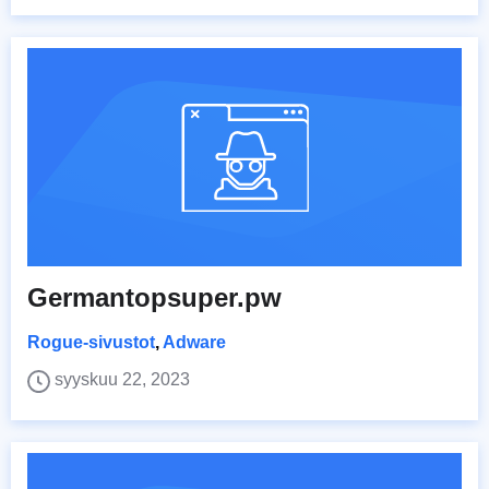
Germantopsuper.pw
Rogue-sivustot
,
Adware
syyskuu 22, 2023