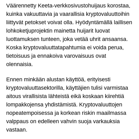
Väärennetty Keeta-verkkosivustohuijaus korostaa,
kuinka vakuuttavia ja vaarallisia kryptovaluuttoihin
liittyvät petokset voivat olla. Hyödyntämällä laillisen
lohkoketjuprojektin mainetta huijarit luovat
luottamuksen tunteen, joka vetää uhrit ansaansa.
Koska kryptovaluuttatapahtumia ei voida perua,
tietoisuus ja ennakoiva varovaisuus ovat
olennaisia.
Ennen minkään alustan käyttöä, erityisesti
kryptovaluuttasektorilla, käyttäjien tulisi varmistaa
aitous virallisista lähteistä eikä koskaan kiirehtiä
lompakkojensa yhdistämistä. Kryptovaluuttojen
nopeatempoisessa ja korkean riskin maailmassa
valppaus on edelleen vahvin suoja varkauksia
vastaan.