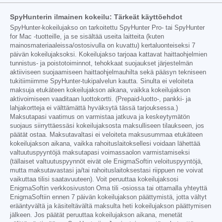
SpyHunterin ilmainen kokeilu: Tärkeät käyttöehdot
SpyHunter-kokeilujakso on tarkoitettu SpyHunter Pro- tai SpyHunter
for Mac -tuotteille, ja se sisältää useita laitteita (kuten
mainosmateriaaleissa/ostosivulla on kuvattu) kertaluonteiseksi 7
päivän kokeilujaksoksi. Kokeilujakso tarjoaa kattavat haittaohjelmien
tunnistus- ja poistotoiminnot, tehokkaat suojaukset järjestelmän
aktiiviseen suojaamiseen haittaohjelmauhilta sekä pääsyn tekniseen
tukitiimiimme SpyHunter-tukipalvelun kautta. Sinulta ei veloiteta
maksuja etukäteen kokeilujakson aikana, vaikka kokeilujakson
aktivoimiseen vaaditaan luottokortti. (Prepaid-luotto-, pankki- ja
lahjakortteja ei välttämättä hyväksytä tässä tarjouksessa.)
Maksutapasi vaatimus on varmistaa jatkuva ja keskeytymätön
suojaus siirryttäessäsi kokeilujaksosta maksulliseen tilaukseen, jos
päätät ostaa. Maksutavaltasi ei veloiteta maksusummaa etukäteen
kokeilujakson aikana, vaikka rahoituslaitoksellesi voidaan lähettää
valtuutuspyyntöjä maksutapasi voimassaolon varmistamiseksi
(tällaiset valtuutuspyynnöt eivät ole EnigmaSoftin veloituspyyntöjä,
mutta maksutavastasi ja/tai rahoituslaitoksestasi riippuen ne voivat
vaikuttaa tilisi saatavuuteen). Voit peruuttaa kokeilujaksosi
EnigmaSoftin verkkosivuston Oma tili -osiossa tai ottamalla yhteyttä
EnigmaSoftiin ennen 7 päivän kokeilujakson päättymistä, jotta vältyt
erääntyvältä ja käsiteltävältä maksulta heti kokeilujakson päättymisen
jälkeen. Jos päätät peruuttaa kokeilujakson aikana, menetät