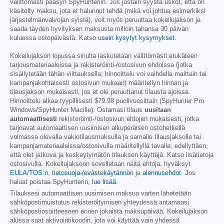
välittömästi pääsyn SpyHunteriin. Jos jostain syystä uskot, että on
käsitelty maksu, jota et halunnut tehdä (mikä voi johtua esimerkiksi
järjestelmänvalvojan syistä), voit myös peruuttaa kokeilujakson ja
saada täyden hyvityksen maksusta milloin tahansa 30 päivän
kuluessa ostopäivästä. Katso
usein kysytyt kysymykset
.
Kokeilujakson lopussa sinulta laskutetaan välittömästi etukäteen
tarjousmateriaaleissa ja rekisteröinti-/ostosivun ehdoissa (jotka
sisällytetään tähän viittauksella; hinnoittelu voi vaihdella maittain tai
kampanjakohtaisesti ostosivun mukaan) määritellyn hinnan ja
tilausjakson mukaisesti, jos et ole peruuttanut tilausta ajoissa.
Hinnoittelu alkaa tyypillisesti
$79.98
puolivuosittain (SpyHunter Pro
Windows/SpyHunter Macille). Ostamasi tilaus
uusitaan
automaattisesti
rekisteröinti-/ostosivun ehtojen mukaisesti, jotka
tarjoavat automaattisen uusimisen alkuperäisen ostohetkellä
voimassa olevalla vakiotilausmaksulla ja samalle tilausjaksolle tai
kampanjamateriaaleissa/ostosivulla määritellyllä tavalla, edellyttäen,
että olet jatkuva ja keskeytymätön tilauksen käyttäjä. Katso lisätietoja
ostosivulta. Kokeilujaksoon sovelletaan näitä ehtoja, hyväksyt
EULA/TOS:n
,
tietosuoja-/evästekäytännön
ja
alennusehdot
. Jos
haluat poistaa SpyHunterin,
lue lisää
.
Tilauksesi automaattisen uusimisen maksua varten lähetetään
sähköpostimuistutus rekisteröitymisen yhteydessä antamaasi
sähköpostiosoitteeseen ennen jokaista maksupäivää. Kokeilujakson
alussa saat aktivointikoodin, jota voi käyttää vain yhdessä