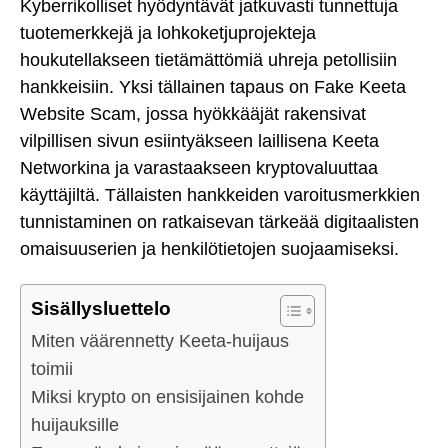
Kyberrikolliset hyödyntävät jatkuvasti tunnettuja
tuotemerkkejä ja lohkoketjuprojekteja
houkutellakseen tietämättömiä uhreja petollisiin
hankkeisiin. Yksi tällainen tapaus on Fake Keeta
Website Scam, jossa hyökkääjät rakensivat
vilpillisen sivun esiintyäkseen laillisena Keeta
Networkina ja varastaakseen kryptovaluuttaa
käyttäjiltä. Tällaisten hankkeiden varoitusmerkkien
tunnistaminen on ratkaisevan tärkeää digitaalisten
omaisuuserien ja henkilötietojen suojaamiseksi.
Sisällysluettelo
Miten väärennetty Keeta-huijaus
toimii
Miksi krypto on ensisijainen kohde
huijauksille