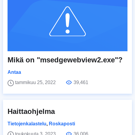
Mikä on "msedgewebview2.exe"?
Antaa
tammikuu 25, 2022
39,461
Haittaohjelma
Tietojenkalastelu
,
Roskaposti
toukokuuta 3, 2023
36,006