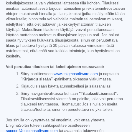
kokeilujaksossa ja vain yhdessä laitteessa tiliä kohden. Tilauksesi
uusitaan automaattisesti tarjousmateriaalien ja rekisteröinti-/ostosivun
ehtojen mukaisesti hinnalla ja tilausjaksoksi (jotka sisällytetään tähän
viittauksella; hinnoittelu voi vaihdella maittain tai ostosivun mukaan),
edellyttäen, että olet jatkuvan ja keskeytymättömän tilauksen
käyttäjä. Maksullisen tilauksen käyttäjät voivat peruuttaessaan
käyttää tuotteitaan maksetun tilausjakson loppuun asti. Jos haluat
saada hyvityksen kuluvasta tilausjaksosta, sinun on peruutettava
tilaus ja haettava hyvitystä 30 päivän kuluessa viimeisimmästä
ostoksestasi, etkä enää saa kaikkia toimintoja, kun hyvityksesi on
käsitelty.
Voit peruuttaa tilauksen tai kokeilujakson seuraavasti:
Siirry osoitteeseen
www.enigmasoftware.com
ja napsauta
"Kirjaudu sisään"
-painiketta oikeassa yläkulmassa.
Kirjaudu sisään käyttäjätunnuksellasi ja salasanallasi.
Siirry navigointivalikossa kohtaan
"Tilaukset/Lisenssit".
Tilauksesi/lisenssisi vieressä on painike, jolla voit peruuttaa
tilauksesi tarvittaessa. Huomautus: Jos sinulla on useita
tilauksia/tuotteita, sinun on peruutettava ne yksitellen.
Jos sinulla on kysyttävää tai ongelmia, voit ottaa yhteyttä
EnigmaSoftin tukeen sähköpostitse osoitteeseen
support@enigmasoftware.com
tai avaamalla tukipyynnön