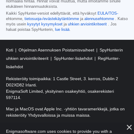
normaalia hintaa. Hinnat voivat muuttua, mutta ilmoitamme sinulle
etukäteen hinnanmuutoksista.
Kaikki SpyHunter-versiot edellyttävät, että hyväksyt
EULA/TOS-
ehtomme,
tietosuoja-/evästekäytäntömme
ja
alennusehtomme
. Katso
myös usein
kysytyt kysymykset
ja
uhkien arviointikriteerit
. Jos
haluat poistaa SpyHunterin,
lue lisää
.
Koti
Ohjelman Asennuksen Poistamisvaiheet
SpyHunterin
uhkien arviointikriteerit
SpyHunter-lisäehdot
RegHunter-
lisäehdot
Rekisteröity toimipaikka: 1 Castle Street, 3. kerros, Dublin 2
D02XD82 Irlanti.
EnigmaSoft Limited, yksityinen osakeyhtiö, osakerekisteri
597114.
Mac ja MacOS ovat Apple Inc. -yhtiön tavaramerkkejä, jotka on
rekisteröity Yhdysvalloissa ja muissa maissa.
Tekijänoikeudet 2016-
2025
. EnigmaSoft Ltd. Kaikki oikeudet
Enigmasoftware.com uses cookies to provide you with a
pidätetään.