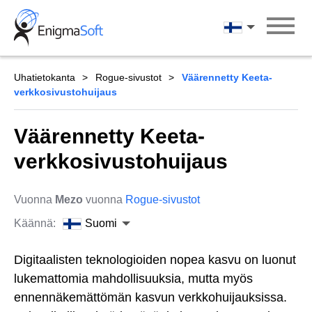
Skip
to
Suomi
content
Uhatietokanta
Rogue-sivustot
Väärennetty Keeta-
verkkosivustohuijaus
Väärennetty Keeta-
verkkosivustohuijaus
Vuonna
Mezo
vuonna
Rogue-sivustot
Käännä:
Suomi
Digitaalisten teknologioiden nopea kasvu on luonut
lukemattomia mahdollisuuksia, mutta myös
ennennäkemättömän kasvun verkkohuijauksissa.