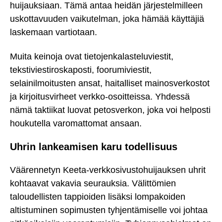
huijauksiaan. Tämä antaa heidän järjestelmilleen
uskottavuuden vaikutelman, joka hämää käyttäjiä
laskemaan vartiotaan.
Muita keinoja ovat tietojenkalasteluviestit,
tekstiviestiroskaposti, foorumiviestit,
selainilmoitusten ansat, haitalliset mainosverkostot
ja kirjoitusvirheet verkko-osoitteissa. Yhdessä
nämä taktiikat luovat petosverkon, joka voi helposti
houkutella varomattomat ansaan.
Uhrin lankeamisen karu todellisuus
Väärennetyn Keeta-verkkosivustohuijauksen uhrit
kohtaavat vakavia seurauksia. Välittömien
taloudellisten tappioiden lisäksi lompakoiden
altistuminen sopimusten tyhjentämiselle voi johtaa