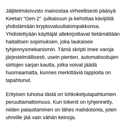
Jäljitelmäsivusto mainostaa virheellisesti pääsyä
Keetan "Gen-2" -julkaisuun ja kehottaa kävijöitä
yhdistämään kryptovaluuttalompakkonsa.
Yhdistettyään käyttäjät allekirjoittavat tietämättään
haitallisen sopimuksen, joka laukaisee
tyhjennysmekanismin. Tämä skripti imee varoja
järjestelmällisesti, usein pienten, automatisoitujen
siirtojen sarjan kautta, jotka voivat jäädä
huomaamatta, kunnes merkittäviä tappioita on
tapahtunut.
Erityisen tuhoisa tästä on lohkoketjutapahtumien
peruuttamattomuus. Kun tokenit on tyhjennetty,
niiden palauttaminen on lähes mahdotonta, joten
uhreille jää vain vähän keinoja.