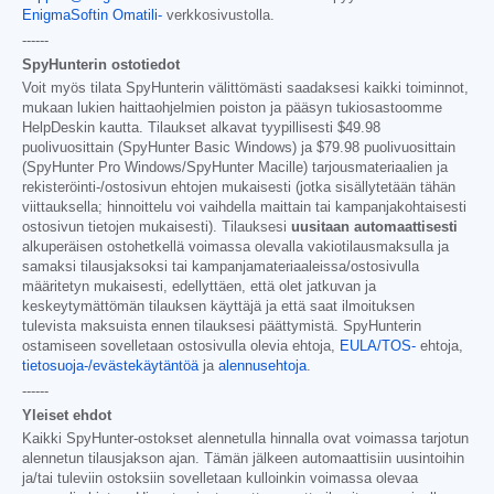
EnigmaSoftin Omatili-
verkkosivustolla.
------
SpyHunterin ostotiedot
Voit myös tilata SpyHunterin välittömästi saadaksesi kaikki toiminnot,
mukaan lukien haittaohjelmien poiston ja pääsyn tukiosastoomme
HelpDeskin kautta. Tilaukset alkavat tyypillisesti
$49.98
puolivuosittain (SpyHunter Basic Windows) ja
$79.98
puolivuosittain
(SpyHunter Pro Windows/SpyHunter Macille) tarjousmateriaalien ja
rekisteröinti-/ostosivun ehtojen mukaisesti (jotka sisällytetään tähän
viittauksella; hinnoittelu voi vaihdella maittain tai kampanjakohtaisesti
ostosivun tietojen mukaisesti). Tilauksesi
uusitaan automaattisesti
alkuperäisen ostohetkellä voimassa olevalla vakiotilausmaksulla ja
samaksi tilausjaksoksi tai kampanjamateriaaleissa/ostosivulla
määritetyn mukaisesti, edellyttäen, että olet jatkuvan ja
keskeytymättömän tilauksen käyttäjä ja että saat ilmoituksen
tulevista maksuista ennen tilauksesi päättymistä. SpyHunterin
ostamiseen sovelletaan ostosivulla olevia ehtoja,
EULA/TOS-
ehtoja,
tietosuoja-/evästekäytäntöä
ja
alennusehtoja
.
------
Yleiset ehdot
Kaikki SpyHunter-ostokset alennetulla hinnalla ovat voimassa tarjotun
alennetun tilausjakson ajan. Tämän jälkeen automaattisiin uusintoihin
ja/tai tuleviin ostoksiin sovelletaan kulloinkin voimassa olevaa