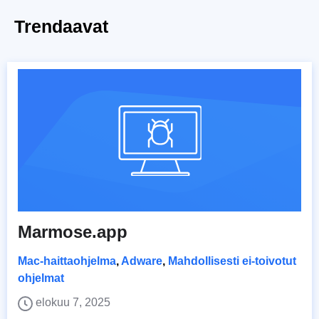
Trendaavat
Marmose.app
Mac-haittaohjelma
,
Adware
,
Mahdollisesti ei-toivotut
ohjelmat
elokuu 7, 2025