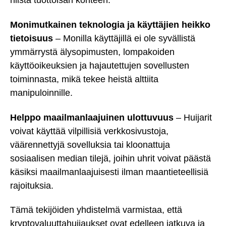
niistä tuottoisan kohteen.
Monimutkainen teknologia ja käyttäjien heikko
tietoisuus
– Monilla käyttäjillä ei ole syvällistä
ymmärrystä älysopimusten, lompakoiden
käyttöoikeuksien ja hajautettujen sovellusten
toiminnasta, mikä tekee heistä alttiita
manipuloinnille.
Helppo maailmanlaajuinen ulottuvuus
– Huijarit
voivat käyttää vilpillisiä verkkosivustoja,
väärennettyjä sovelluksia tai kloonattuja
sosiaalisen median tilejä, joihin uhrit voivat päästä
käsiksi maailmanlaajuisesti ilman maantieteellisiä
rajoituksia.
Tämä tekijöiden yhdistelmä varmistaa, että
kryptovaluuttahuijaukset ovat edelleen jatkuva ja