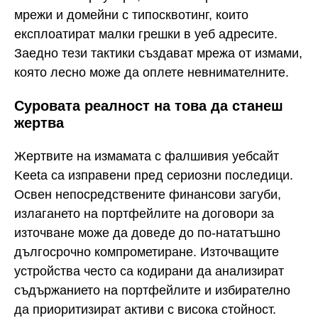
мрежи и домейни с типосквотинг, които
експлоатират малки грешки в уеб адресите.
Заедно тези тактики създават мрежа от измами,
която лесно може да оплете невнимателните.
Суровата реалност на това да станеш
жертва
Жертвите на измамата с фалшивия уебсайт
Keeta са изправени пред сериозни последици.
Освен непосредствените финансови загуби,
излагането на портфейлите на договори за
източване може да доведе до по-нататъшно
дългосрочно компрометиране. Източващите
устройства често са кодирани да анализират
съдържанието на портфейлите и избирателно
да приоритизират активи с висока стойност.