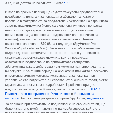
30 дни от датата на покупката. Вижте
ЧЗВ
.
В края на пробния период ще бъдете таксувани предварително
незабавно на цената и за периода на абонамента, както е
посочено в материалите за предлагане и условията на страницата
за регистрация/покупка (които са включени тук чрез препратка;
цените могат да варират в зависимост от държавата или
промоцията, за да се посочат подробности на страницата за
покупка), ако не сте го анулирали своевременно. Цената
обикновено започва от
$79.98
на полугодие (SpyHunter Pro
Windows/SpyHunter за Mac). Закупеният от вас абонамент ще
бъде
подновен автоматично
в съответствие с условията на
страницата за регистрация/покупка, които предвиждат
автоматично подновяване на приложимата стандартна
абонаментна такса, действаща към момента на първоначалната
ви покупка, и за същия период на абонамент или както е посочено
в промоционалните материали/страницата за покупка, при
условие че сте потребител с непрекъснат абонамент. Моля, вижте
страницата за покупка за подробности. Пробният период е
предмет на настоящите Условия, вашето съгласие с
EULA/TOS
,
Политиката за поверителност/бисквитките
и
Условията за
отстъпка
. Ако желаете да деинсталирате SpyHunter,
научете как
.
За плащане при автоматично подновяване на абонамента ви, ще
бъде изпратено имейл напомняне на имейл адреса, който сте