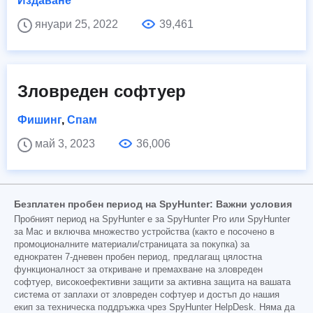
Издаване
януари 25, 2022
39,461
Зловреден софтуер
Фишинг
,
Спам
май 3, 2023
36,006
Безплатен пробен период на SpyHunter: Важни условия
Пробният период на SpyHunter е за SpyHunter Pro или SpyHunter
за Mac и включва множество устройства (както е посочено в
промоционалните материали/страницата за покупка) за
еднократен 7-дневен пробен период, предлагащ цялостна
функционалност за откриване и премахване на зловреден
софтуер, високоефективни защити за активна защита на вашата
система от заплахи от зловреден софтуер и достъп до нашия
екип за техническа поддръжка чрез SpyHunter HelpDesk. Няма да