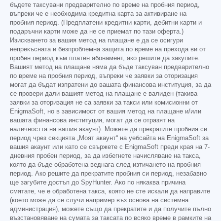
бъдете таксувани предварително по време на пробния период,
въпреки че е необходима кредитна карта за активиране на
пробния период. (Предплатени кредитни карти, дебитни карти и
подаръчни карти може да не се приемат по тази оферта.)
Изискването за вашия метод на плащане е да се осигури
непрекъсната и безпроблемна защита по време на прехода ви от
пробен период към платен абонамент, ако решите да закупите.
Вашият метод на плащане няма да бъде таксуван предварително
по време на пробния период, въпреки че заявки за оторизация
могат да бъдат изпратени до вашата финансова институция, за да
се провери дали вашият метод на плащане е валиден (такива
заявки за оторизация не са заявки за такси или комисионни от
EnigmaSoft, но в зависимост от вашия метод на плащане и/или
вашата финансова институция, могат да се отразят на
наличността на вашия акаунт). Можете да прекратите пробния си
период чрез секцията „Моят акаунт“ на уебсайта на EnigmaSoft за
вашия акаунт или като се свържете с EnigmaSoft преди края на 7-
дневния пробен период, за да избегнете начисляване на такса,
която да бъде обработена веднага след изтичането на пробния
период. Ако решите да прекратите пробния си период, незабавно
ще загубите достъп до SpyHunter. Ако по някаква причина
смятате, че е обработена такса, която не сте искали да направите
(което може да се случи например въз основа на системна
администрация), можете също да прекратите и да получите пълно
възстановяване на сумата за таксата по всяко време в рамките на