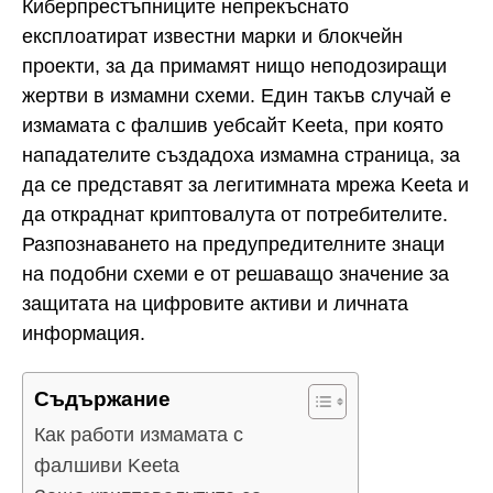
Киберпрестъпниците непрекъснато
експлоатират известни марки и блокчейн
проекти, за да примамят нищо неподозиращи
жертви в измамни схеми. Един такъв случай е
измамата с фалшив уебсайт Keeta, при която
нападателите създадоха измамна страница, за
да се представят за легитимната мрежа Keeta и
да откраднат криптовалута от потребителите.
Разпознаването на предупредителните знаци
на подобни схеми е от решаващо значение за
защитата на цифровите активи и личната
информация.
Съдържание
Как работи измамата с
фалшиви Keeta