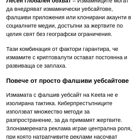
Лесен глобален обхват
– Измамниците могат
да внедряват измамнически уебсайтове,
фалшиви приложения или клонирани акаунти в
социалните медии, достъпни за жертвите по
целия свят без географски ограничения.
Тази комбинация от фактори гарантира, че
измамите с криптовалути остават постоянна и
развиваща се заплаха.
Повече от просто фалшиви уебсайтове
Измамата с фалшив уебсайт на Keeta не е
изолирана тактика. Киберпрестъпниците
използват множество методи за
разпространение, за да примамят жертвите.
Злонамерената реклама играе централна роля,
при която натрапчивите реклами насочват