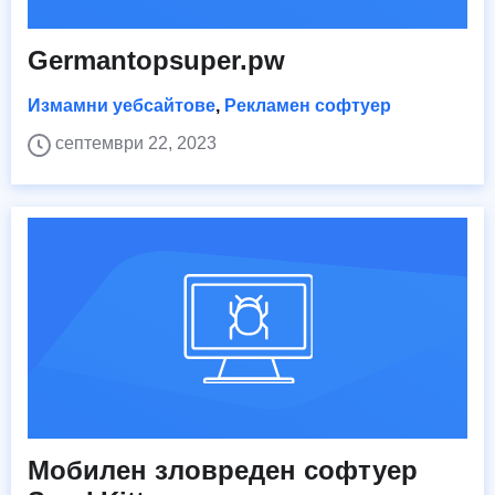
Germantopsuper.pw
Измамни уебсайтове
,
Рекламен софтуер
септември 22, 2023
Мобилен зловреден софтуер