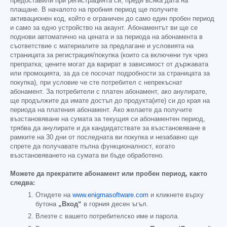
предоставили при регистрацията си, преди всяка дата на
плащане. В началото на пробния период ще получите
активационен код, който е ограничен до само един пробен период
и само за едно устройство на акаунт. Абонаментът ви ще се
поднови автоматично на цената и за периода на абонамента в
съответствие с материалите за предлагане и условията на
страницата за регистрация/покупка (които са включени тук чрез
препратка; цените могат да варират в зависимост от държавата
или промоцията, за да се посочат подробности за страницата за
покупка), при условие че сте потребител с непрекъснат
абонамент. За потребители с платен абонамент, ако анулирате,
ще продължите да имате достъп до продукта(ите) си до края на
периода на платения абонамент. Ако желаете да получите
възстановяване на сумата за текущия си абонаментен период,
трябва да анулирате и да кандидатствате за възстановяване в
рамките на 30 дни от последната ви покупка и незабавно ще
спрете да получавате пълна функционалност, когато
възстановяването на сумата ви бъде обработено.
Можете да прекратите абонамент или пробен период, както
следва:
Отидете на
www.enigmasoftware.com
и кликнете върху
бутона
„Вход“
в горния десен ъгъл.
Влезте с вашето потребителско име и парола.