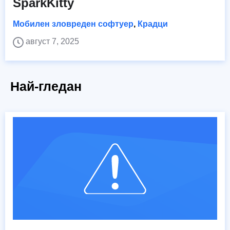
SparkKitty
Мобилен зловреден софтуер
,
Крадци
август 7, 2025
Най-гледан