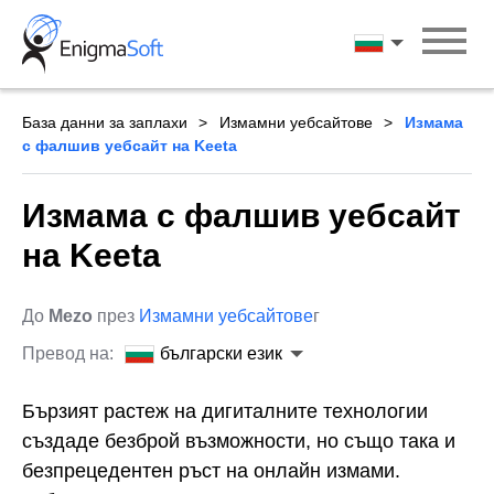
Skip
to
български ези
content
База данни за заплахи
Измамни уебсайтове
Измама
с фалшив уебсайт на Keeta
Измама с фалшив уебсайт
на Keeta
До
Mezo
през
Измамни уебсайтове
г
Превод на:
български език
Бързият растеж на дигиталните технологии
създаде безброй възможности, но също така и
безпрецедентен ръст на онлайн измами.