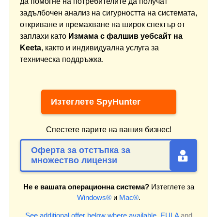
да помогне на потребителите да получат
задълбочен анализ на сигурността на системата,
откриване и премахване на широк спектър от
заплахи като
Измама с фалшив уебсайт на
Keeta
, както и индивидуална услуга за
техническа поддръжка.
Изтеглете SpyHunter
Спестете парите на вашия бизнес!
Оферта за отстъпка за
множество лицензи
Не е вашата операционна система?
Изтеглете за
Windows®
и
Mac®
.
See additional offer below where available.
EULA
and