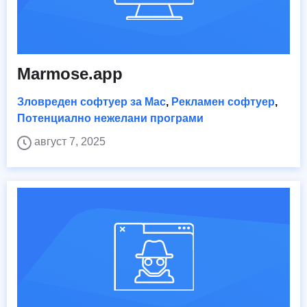
Marmose.app
Зловреден софтуер за Mac
,
Рекламен софтуер
,
Потенциално нежелани програми
август 7, 2025