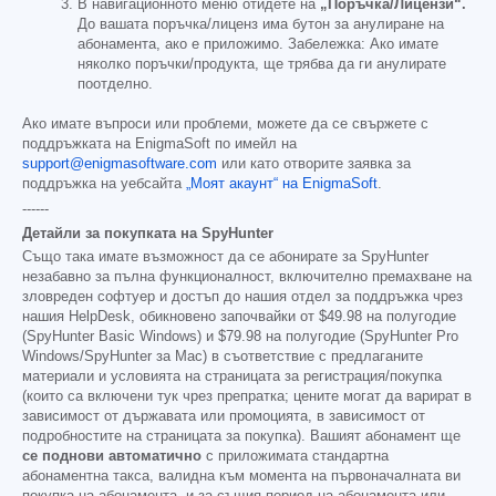
В навигационното меню отидете на
„Поръчка/Лицензи“.
До вашата поръчка/лиценз има бутон за анулиране на
абонамента, ако е приложимо. Забележка: Ако имате
няколко поръчки/продукта, ще трябва да ги анулирате
поотделно.
Ако имате въпроси или проблеми, можете да се свържете с
поддръжката на EnigmaSoft по имейл на
support@enigmasoftware.com
или като отворите заявка за
поддръжка на уебсайта
„Моят акаунт“ на EnigmaSoft
.
------
Детайли за покупката на SpyHunter
Също така имате възможност да се абонирате за SpyHunter
незабавно за пълна функционалност, включително премахване на
зловреден софтуер и достъп до нашия отдел за поддръжка чрез
нашия HelpDesk, обикновено започвайки от
$49.98
на полугодие
(SpyHunter Basic Windows) и
$79.98
на полугодие (SpyHunter Pro
Windows/SpyHunter за Mac) в съответствие с предлаганите
материали и условията на страницата за регистрация/покупка
(които са включени тук чрез препратка; цените могат да варират в
зависимост от държавата или промоцията, в зависимост от
подробностите на страницата за покупка). Вашият абонамент ще
се поднови автоматично
с приложимата стандартна
абонаментна такса, валидна към момента на първоначалната ви
покупка на абонамента, и за същия период на абонамента или