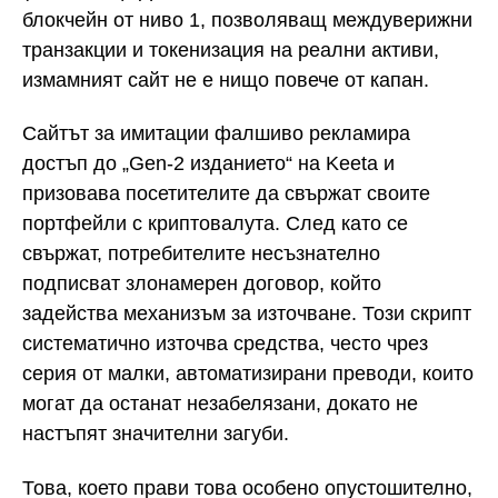
блокчейн от ниво 1, позволяващ междуверижни
транзакции и токенизация на реални активи,
измамният сайт не е нищо повече от капан.
Сайтът за имитации фалшиво рекламира
достъп до „Gen-2 изданието“ на Keeta и
призовава посетителите да свържат своите
портфейли с криптовалута. След като се
свържат, потребителите несъзнателно
подписват злонамерен договор, който
задейства механизъм за източване. Този скрипт
систематично източва средства, често чрез
серия от малки, автоматизирани преводи, които
могат да останат незабелязани, докато не
настъпят значителни загуби.
Това, което прави това особено опустошително,