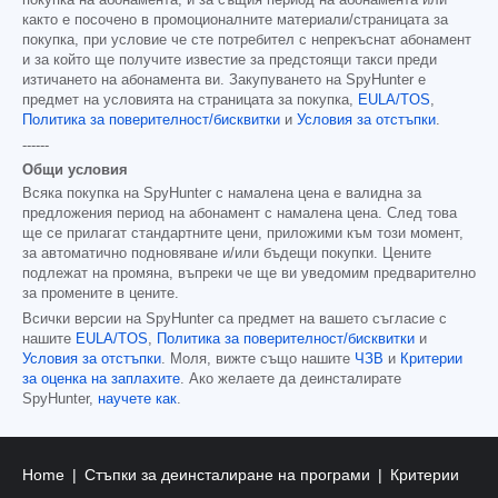
както е посочено в промоционалните материали/страницата за
покупка, при условие че сте потребител с непрекъснат абонамент
и за който ще получите известие за предстоящи такси преди
изтичането на абонамента ви. Закупуването на SpyHunter е
предмет на условията на страницата за покупка,
EULA/TOS
,
Политика за поверителност/бисквитки
и
Условия за отстъпки
.
------
Общи условия
Всяка покупка на SpyHunter с намалена цена е валидна за
предложения период на абонамент с намалена цена. След това
ще се прилагат стандартните цени, приложими към този момент,
за автоматично подновяване и/или бъдещи покупки. Цените
подлежат на промяна, въпреки че ще ви уведомим предварително
за промените в цените.
Всички версии на SpyHunter са предмет на вашето съгласие с
нашите
EULA/TOS
,
Политика за поверителност/бисквитки
и
Условия за отстъпки
. Моля, вижте също нашите
ЧЗВ
и
Критерии
за оценка на заплахите
. Ако желаете да деинсталирате
SpyHunter,
научете как
.
Home
Стъпки за деинсталиране на програми
Критерии