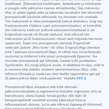
krediitkaarti. (Ettemakstud krediitkaarte, deebetkaarte ja kinkekaarte
ei pruugita selle pakkumise raames aktsepteerida.) Teie makseviisi
nõue on aidata tagada pidev ja katkematu turvakaitse teie üleminekul
prooviperioodilt tasulisele tellimusele, kui otsustate ostu sooritada.
Teie makseviisilt ei võeta prooviperioodi jooksul ettemaksu, kuigi teie
finantsasutusele võidakse saata autoriseerimistaotlusi, et kontrollida
teie makseviisi kehtivust (sellised autoriseerimistaotlused ei ole
EnigmaSofti tasude või lõivude taotlused, kuid sõltuvalt teie
makseviisist ja/või finantsasutusest võivad need mõjutada teie konto
saadavust). Saate oma prooviperioodi tühistada EnigmaSofti
veebisaidi jaotises „Minu konto“ või võttes EnigmaSoftiga ühendust
enne 7-päevase prooviperioodi lõppu, et vältida tasu sissenõutavaks
muutumist ja töötlemist kohe pärast prooviperioodi lõppemist. Kui
otsustate prooviperioodi ajal tühistada, kaotate kohe juurdepääsu
SpyHunterile. Kui mingil põhjusel arvate, et töödeldud on tasu, mida te
ei soovinud teha (näiteks süsteemi administreerimise tõttu), võite
tellimuse tühistada ja saada tasu eest täieliku tagasimakse igal ajal
30 päeva jooksul alates ostukuupäevast. Vaadake
KKK-d
.
Prooviperioodi lõpus esitatakse teile kohe ettemaks
pakkumismaterjalides ja registreerimis-/ostulehe tingimustes (mis on
käesolevasse viitena lisatud; hinnakujundus võib riigiti või
kampaaniapõhiselt ostulehelt erineda) sätestatud hinna ja
tellimusperioodi ulatuses, kui te pole tellimust õigeaegselt tühistanud.
Hind algab tavaliselt
$79.98
poolaastas (SpyHunter Pro