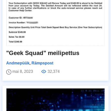
"Geek Squad" meilipettus
Andmepüük
,
Rämpspost
mai 8, 2023
32,374