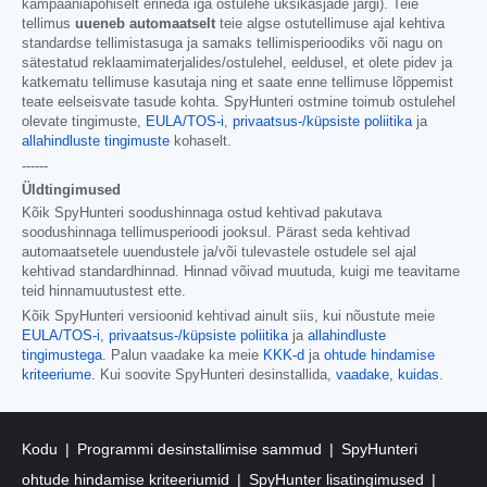
kampaaniapõhiselt erineda iga ostulehe üksikasjade järgi). Teie
tellimus
uueneb automaatselt
teie algse ostutellimuse ajal kehtiva
standardse tellimistasuga ja samaks tellimisperioodiks või nagu on
sätestatud reklaamimaterjalides/ostulehel, eeldusel, et olete pidev ja
katkematu tellimuse kasutaja ning et saate enne tellimuse lõppemist
teate eelseisvate tasude kohta. SpyHunteri ostmine toimub ostulehel
olevate tingimuste,
EULA/TOS-i
,
privaatsus-/küpsiste poliitika
ja
allahindluste tingimuste
kohaselt.
------
Üldtingimused
Kõik SpyHunteri soodushinnaga ostud kehtivad pakutava
soodushinnaga tellimusperioodi jooksul. Pärast seda kehtivad
automaatsetele uuendustele ja/või tulevastele ostudele sel ajal
kehtivad standardhinnad. Hinnad võivad muutuda, kuigi me teavitame
teid hinnamuutustest ette.
Kõik SpyHunteri versioonid kehtivad ainult siis, kui nõustute meie
EULA/TOS-i
,
privaatsus-/küpsiste poliitika
ja
allahindluste
tingimustega
. Palun vaadake ka meie
KKK-d
ja
ohtude hindamise
kriteeriume
. Kui soovite SpyHunteri desinstallida,
vaadake, kuidas
.
Kodu
Programmi desinstallimise sammud
SpyHunteri
ohtude hindamise kriteeriumid
SpyHunter lisatingimused