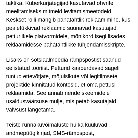
taktika. Küberkurjategijad kasutavad ohvrite
meelitamiseks mitmeid levitamismeetodeid.
Keskset rolli mängib pahatahtlik reklaamimine, kus
pealetükkivad reklaamid suunavad kasutajad
petturlikele platvormidele, mõnikord isegi lisades
reklaamidesse pahatahtlikke tühjendamisskripte.
Lisaks on sotsiaalmeedia rämpspostist saanud
eelistatud tööriist. Petturid kaaperdavad sageli
tuntud ettevõtjate, mõjuisikute või legitiimsete
projektide kinnitatud kontosid, et oma pettusi
reklaamida. See annab nende skeemidele
usaldusväärsuse mulje, mis petab kasutajaid
valvsust langetama.
Teiste rünnakuvõimaluste hulka kuuluvad
andmepüügikirjad, SMS-rämpspost,