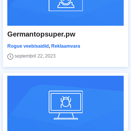
Germantopsuper.pw
Rogue veebisaidid
,
Reklaamvara
septembril 22, 2023