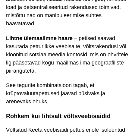
load ja detsentraliseeritud rakendused toimivad,
mistõttu nad on manipuleerimise suhtes
haavatavad.
Lihtne ülemaailmne haare
– petised saavad
kasutada petturlikke veebisaite, võltsrakendusi või
kloonitud sotsiaalmeedia kontosid, mis on ohvritele
ligipääsetavad kogu maailmas ilma geograafiliste
piiranguteta.
See tegurite kombinatsioon tagab, et
krüptovaluutapettused jäävad püsivaks ja
arenevaks ohuks.
Rohkem kui lihtsalt võltsveebisaidid
Võltsitud Keeta veebisaidi pettus ei ole isoleeritud