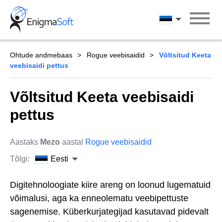
Skip
to
Eesti
content
Ohtude andmebaas
Rogue veebisaidid
Võltsitud Keeta
veebisaidi pettus
Võltsitud Keeta veebisaidi
pettus
Aastaks
Mezo
aastal
Rogue veebisaidid
Tõlgi:
Eesti
Digitehnoloogiate kiire areng on loonud lugematuid
võimalusi, aga ka enneolematu veebipettuste
sagenemise. Küberkurjategijad kasutavad pidevalt