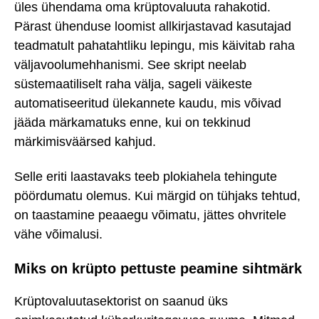
üles ühendama oma krüptovaluuta rahakotid.
Pärast ühenduse loomist allkirjastavad kasutajad
teadmatult pahatahtliku lepingu, mis käivitab raha
väljavoolumehhanismi. See skript neelab
süstemaatiliselt raha välja, sageli väikeste
automatiseeritud ülekannete kaudu, mis võivad
jääda märkamatuks enne, kui on tekkinud
märkimisväärsed kahjud.
Selle eriti laastavaks teeb plokiahela tehingute
pöördumatu olemus. Kui märgid on tühjaks tehtud,
on taastamine peaaegu võimatu, jättes ohvritele
vähe võimalusi.
Miks on krüpto pettuste peamine sihtmärk
Krüptovaluutasektorist on saanud üks