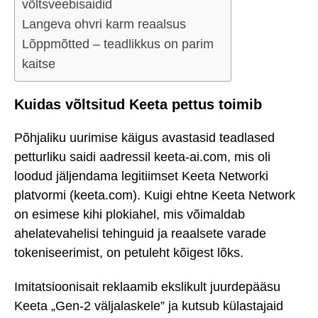
võltsveebisaidid
Langeva ohvri karm reaalsus
Lõppmõtted – teadlikkus on parim
kaitse
Kuidas võltsitud Keeta pettus toimib
Põhjaliku uurimise käigus avastasid teadlased
petturliku saidi aadressil keeta-ai.com, mis oli
loodud jäljendama legitiimset Keeta Networki
platvormi (keeta.com). Kuigi ehtne Keeta Network
on esimese kihi plokiahel, mis võimaldab
ahelatevahelisi tehinguid ja reaalsete varade
tokeniseerimist, on petuleht kõigest lõks.
Imitatsioonisait reklaamib ekslikult juurdepääsu
Keeta „Gen-2 väljalaskele” ja kutsub külastajaid