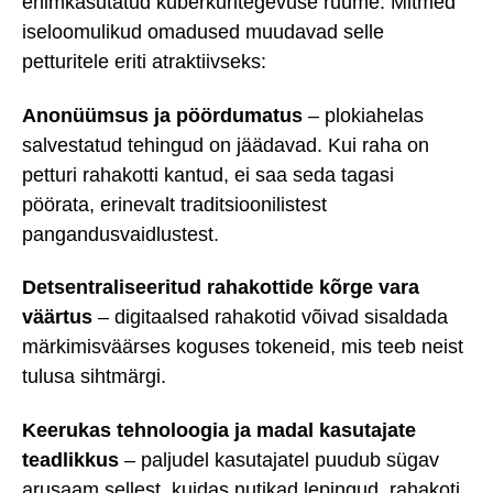
enimkasutatud küberkuritegevuse ruume. Mitmed
iseloomulikud omadused muudavad selle
petturitele eriti atraktiivseks:
Anonüümsus ja pöördumatus
– plokiahelas
salvestatud tehingud on jäädavad. Kui raha on
petturi rahakotti kantud, ei saa seda tagasi
pöörata, erinevalt traditsioonilistest
pangandusvaidlustest.
Detsentraliseeritud rahakottide kõrge vara
väärtus
– digitaalsed rahakotid võivad sisaldada
märkimisväärses koguses tokeneid, mis teeb neist
tulusa sihtmärgi.
Keerukas tehnoloogia ja madal kasutajate
teadlikkus
– paljudel kasutajatel puudub sügav
arusaam sellest, kuidas nutikad lepingud, rahakoti