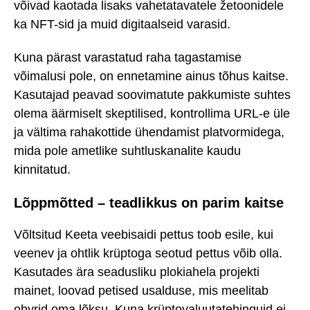
võivad kaotada lisaks vahetatavatele žetoonidele
ka NFT-sid ja muid digitaalseid varasid.
Kuna pärast varastatud raha tagastamise
võimalusi pole, on ennetamine ainus tõhus kaitse.
Kasutajad peavad soovimatute pakkumiste suhtes
olema äärmiselt skeptilised, kontrollima URL-e üle
ja vältima rahakottide ühendamist platvormidega,
mida pole ametlike suhtluskanalite kaudu
kinnitatud.
Lõppmõtted – teadlikkus on parim kaitse
Võltsitud Keeta veebisaidi pettus toob esile, kui
veenev ja ohtlik krüptoga seotud pettus võib olla.
Kasutades ära seadusliku plokiahela projekti
mainet, loovad petised usalduse, mis meelitab
ohvrid oma lõksu. Kuna krüptovaluutatehinguid ei