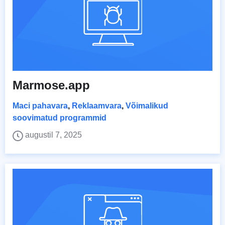
Marmose.app
Maci pahavara
,
Reklaamvara
,
Võimalikud
soovimatud programmid
augustil 7, 2025