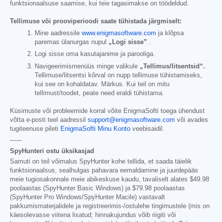
funktsionaalsuse saamise, kui teie tagasimakse on töödeldud.
Tellimuse või prooviperioodi saate tühistada järgmiselt:
Mine aadressile
www.enigmasoftware.com
ja klõpsa
paremas ülanurgas nupul
„Logi sisse”
.
Logi sisse oma kasutajanime ja parooliga.
Navigeerimismenüüs minge valikule
„Tellimus/litsentsid“.
Tellimuse/litsentsi kõrval on nupp tellimuse tühistamiseks,
kui see on kohaldatav. Märkus. Kui teil on mitu
tellimust/toodet, peate need eraldi tühistama.
Küsimuste või probleemide korral võite EnigmaSofti toega ühendust
võtta e-posti teel aadressil
support@enigmasoftware.com
või avades
tugiteenuse pileti
EnigmaSofti Minu Konto
veebisaidil.
------
SpyHunteri ostu üksikasjad
Samuti on teil võimalus SpyHunter kohe tellida, et saada täielik
funktsionaalsus, sealhulgas pahavara eemaldamine ja juurdepääs
meie tugiosakonnale meie abikeskuse kaudu, tavaliselt alates
$49.98
poolaastas (SpyHunter Basic Windows) ja
$79.98
poolaastas
(SpyHunter Pro Windows/SpyHunter Macile) vastavalt
pakkumismaterjalidele ja registreerimis-/ostulehe tingimustele (mis on
käesolevasse viitena lisatud; hinnakujundus võib riigiti või