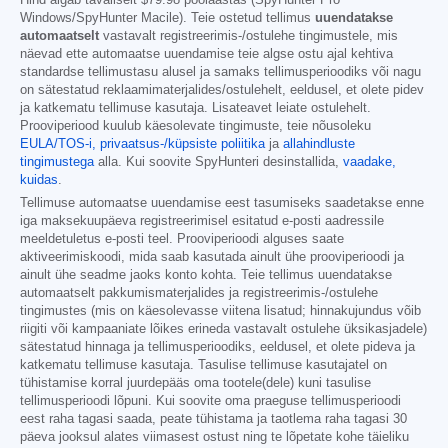
Windows/SpyHunter Macile). Teie ostetud tellimus
uuendatakse
automaatselt
vastavalt registreerimis-/ostulehe tingimustele, mis
näevad ette automaatse uuendamise teie algse ostu ajal kehtiva
standardse tellimustasu alusel ja samaks tellimusperioodiks või nagu
on sätestatud reklaamimaterjalides/ostulehelt, eeldusel, et olete pidev
ja katkematu tellimuse kasutaja. Lisateavet leiate ostulehelt.
Prooviperiood kuulub käesolevate tingimuste, teie nõusoleku
EULA/TOS-i,
privaatsus-/küpsiste poliitika
ja
allahindluste
tingimustega
alla. Kui soovite SpyHunteri desinstallida,
vaadake,
kuidas
.
Tellimuse automaatse uuendamise eest tasumiseks saadetakse enne
iga maksekuupäeva registreerimisel esitatud e-posti aadressile
meeldetuletus e-posti teel. Prooviperioodi alguses saate
aktiveerimiskoodi, mida saab kasutada ainult ühe prooviperioodi ja
ainult ühe seadme jaoks konto kohta. Teie tellimus uuendatakse
automaatselt pakkumismaterjalides ja registreerimis-/ostulehe
tingimustes (mis on käesolevasse viitena lisatud; hinnakujundus võib
riigiti või kampaaniate lõikes erineda vastavalt ostulehe üksikasjadele)
sätestatud hinnaga ja tellimusperioodiks, eeldusel, et olete pideva ja
katkematu tellimuse kasutaja. Tasulise tellimuse kasutajatel on
tühistamise korral juurdepääs oma tootele(dele) kuni tasulise
tellimusperioodi lõpuni. Kui soovite oma praeguse tellimusperioodi
eest raha tagasi saada, peate tühistama ja taotlema raha tagasi 30
päeva jooksul alates viimasest ostust ning te lõpetate kohe täieliku