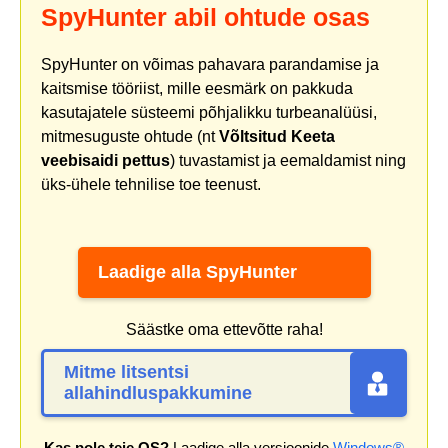
SpyHunter abil ohtude osas
SpyHunter on võimas pahavara parandamise ja
kaitsmise tööriist, mille eesmärk on pakkuda
kasutajatele süsteemi põhjalikku turbeanalüüsi,
mitmesuguste ohtude (nt
Võltsitud Keeta
veebisaidi pettus
) tuvastamist ja eemaldamist ning
üks-ühele tehnilise toe teenust.
Laadige alla SpyHunter
Säästke oma ettevõtte raha!
Mitme litsentsi
allahindluspakkumine
Kas pole teie OS?
Laadige alla versioonide
Windows®