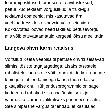
foorumipostitused, brauserite teavituslõksud,
petturlikud reklaamivõrgustikud ja trükivigu
tekitavad domeenid, mis kasutavad ära
veebiaadressides esinevaid väikeseid vigu.
Kokkuvõttes loovad need taktikad pettusevõrgu,
mis võib ettevaatamatuid kergesti lõksu meelitada.
Langeva ohvri karm reaalsus
Võltsitud Keeta veebisaidi pettuse ohvrid seisavad
silmitsi tõsiste tagajärgedega. Lisaks otsestele
rahalistele kaotustele võib rahakottide kokkupuude
lepingute tühjendamisega kaasa tuua edasise
pikaajalise ohu. Tühjendusprogrammid on sageli
kodeeritud rahakoti sisu analüüsimiseks ja
väärtuslike varade valikuliseks prioriseerimiseks.
See sihipärane vargus tähendab, et kasutajad