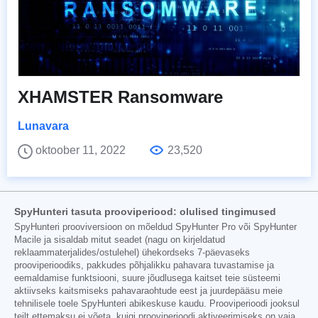
XHAMSTER Ransomware
Lunavara
oktoober 11, 2022
23,520
SpyHunteri tasuta prooviperiood: olulised tingimused
SpyHunteri prooviversioon on mõeldud SpyHunter Pro või SpyHunter
Macile ja sisaldab mitut seadet (nagu on kirjeldatud
reklaammaterjalides/ostulehel) ühekordseks 7-päevaseks
prooviperioodiks, pakkudes põhjalikku pahavara tuvastamise ja
eemaldamise funktsiooni, suure jõudlusega kaitset teie süsteemi
aktiivseks kaitsmiseks pahavaraohtude eest ja juurdepääsu meie
tehnilisele toele SpyHunteri abikeskuse kaudu. Prooviperioodi jooksul
teilt ettemaksu ei võeta, kuigi prooviperioodi aktiveerimiseks on vaja