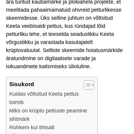
ära tuntud kaubamärke ja plokiahela projekte, et
meelitada pahaaimamatuid ohvreid petturlikesse
skeemidesse. Üks selline juhtum on võltsitud
Keeta veebisaidi pettus, kus ründajad lõid
petturliku lehe, et teeselda seaduslikku Keeta
võrgustikku ja varastada kasutajatelt
krüptovaluutat. Selliste skeemide hoiatusmärkide
äratundmine on digitaalsete varade ja
isikuandmete kaitsmiseks ülioluline.
Sisukord
Kuidas võltsitud Keeta pettus
toimib
Miks on krüpto pettuste peamine
sihtmärk
Rohkem kui lihtsalt