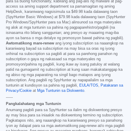
para sa buong functionality, kabilang ang pag-alis ng malware at pag-
access sa aming support department sa pamamagitan ng aming
HelpDesk, karaniwang nagsisimula sa
$49.98
kada dalawang taon
(SpyHunter Basic Windows) at
$79.98
kada dalawang taon (SpyHunter
Pro Windows/SpyHunter para sa Mac) alinsunod sa mga materyales
ng alok at mga tuntunin sa pahina ng pagpaparehistro/pagbili (na
isinasama rito bilang sanggunian; ang presyo ay maaaring mag-iba
ayon sa bansa o mga detalye ng promosyon bawat pahina ng pagbili).
Awtomatikong mare-renew
ang iyong subscription sa naaangkop na
karaniwang bayad sa subscription na may bisa sa oras ng iyong
orihinal na subscription sa pagbili at para sa parehong panahon ng
subscription o gaya ng nakasaad sa mga materyales ng
promosyon/pahina ng pagbili, kung ikaw ay isang patuloy at walang
patid na gumagamit ng subscription at kung saan makakatanggap ka
ng abiso ng mga paparating na singil bago matapos ang iyong
subscription. Ang pagbili ng SpyHunter ay napapailalim sa mga
tuntunin at kundisyon sa pahina ng pagbili,
EULA/TOS
,
Patakaran sa
Privacy/Cookie
at
Mga Tuntunin sa Diskwento
.
------
Pangkalahatang mga Tuntunin
Anumang pagbili para sa SpyHunter sa ilalim ng diskwentong presyo
ay may bisa para sa iniaalok na diskwentong termino ng subscription.
Pagkatapos nito, ang naaangkop na karaniwang presyo sa panahong
iyon ay ilalapat para sa mga awtomatikong pag-renew at/o mga pagbili
sa hinaharap. Ang presyo ay maaaring magbago, bagama't aabisuhan