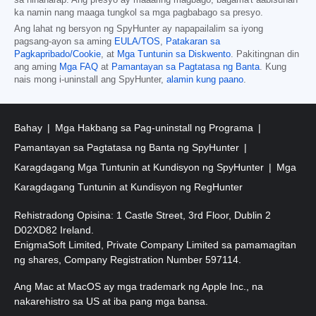
ka namin nang maaga tungkol sa mga pagbabago sa presyo.
Ang lahat ng bersyon ng SpyHunter ay napapailalim sa iyong
pagsang-ayon sa aming
EULA/TOS
,
Patakaran sa
Pagkapribado/Cookie
, at
Mga Tuntunin sa Diskwento
. Pakitingnan din
ang aming
Mga FAQ
at
Pamantayan sa Pagtatasa ng Banta
. Kung
nais mong i-uninstall ang SpyHunter,
alamin kung paano
.
Bahay
Mga Hakbang sa Pag-uninstall ng Programa
Pamantayan sa Pagtatasa ng Banta ng SpyHunter
Karagdagang Mga Tuntunin at Kundisyon ng SpyHunter
Mga
Karagdagang Tuntunin at Kundisyon ng RegHunter
Rehistradong Opisina: 1 Castle Street, 3rd Floor, Dublin 2
D02XD82 Ireland.
EnigmaSoft Limited, Private Company Limited sa pamamagitan
ng shares, Company Registration Number 597114.
Ang Mac at MacOS ay mga trademark ng Apple Inc., na
nakarehistro sa US at iba pang mga bansa.