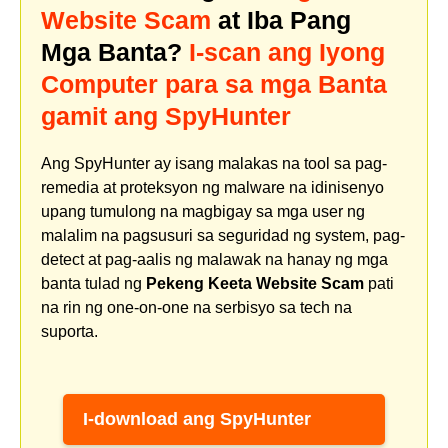
Website Scam
at Iba Pang
Mga Banta?
I-scan ang Iyong
Computer para sa mga Banta
gamit ang SpyHunter
Ang SpyHunter ay isang malakas na tool sa pag-
remedia at proteksyon ng malware na idinisenyo
upang tumulong na magbigay sa mga user ng
malalim na pagsusuri sa seguridad ng system, pag-
detect at pag-aalis ng malawak na hanay ng mga
banta tulad ng
Pekeng Keeta Website Scam
pati
na rin ng one-on-one na serbisyo sa tech na
suporta.
I-download ang SpyHunter