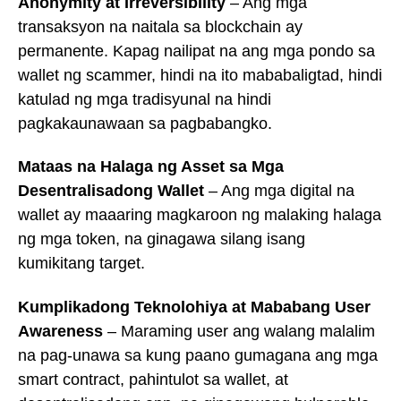
Anonymity at Irreversibility
– Ang mga
transaksyon na naitala sa blockchain ay
permanente. Kapag nailipat na ang mga pondo sa
wallet ng scammer, hindi na ito mababaligtad, hindi
katulad ng mga tradisyunal na hindi
pagkakaunawaan sa pagbabangko.
Mataas na Halaga ng Asset sa Mga
Desentralisadong Wallet
– Ang mga digital na
wallet ay maaaring magkaroon ng malaking halaga
ng mga token, na ginagawa silang isang
kumikitang target.
Kumplikadong Teknolohiya at Mababang User
Awareness
– Maraming user ang walang malalim
na pag-unawa sa kung paano gumagana ang mga
smart contract, pahintulot sa wallet, at