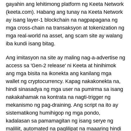
gayahin ang lehitimong platform ng Keeta Network
(keeta.com). Habang ang tunay na Keeta Network
ay isang layer-1 blockchain na nagpapagana ng
mga cross-chain na transaksyon at tokenization ng
mga real-world na asset, ang scam site ay walang
iba kundi isang bitag.
Ang imitasyon na site ay maling nag-a-advertise ng
access sa 'Gen-2 release' ni Keeta at hinihimok
ang mga bisita na ikonekta ang kanilang mga
wallet ng cryptocurrency. Kapag nakakonekta na,
hindi sinasadya ng mga user na pumirma sa isang
nakakahamak na kontrata na nagti-trigger ng
mekanismo ng pag-draining. Ang script na ito ay
sistematikong humihigop ng mga pondo,
kadalasan sa pamamagitan ng isang serye ng
maliliit, automated na paglilipat na maaaring hindi