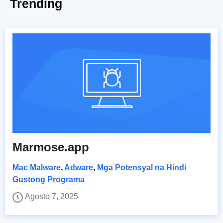
Trending
Marmose.app
Mac Malware
,
Adware
,
Mga Potensyal na Hindi
Gustong Programa
Agosto 7, 2025