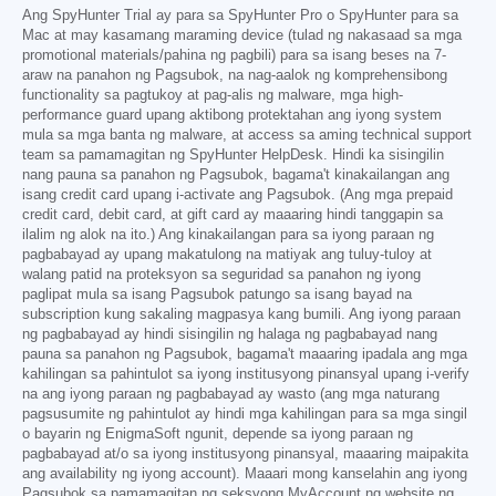
Ang SpyHunter Trial ay para sa SpyHunter Pro o SpyHunter para sa
Mac at may kasamang maraming device (tulad ng nakasaad sa mga
promotional materials/pahina ng pagbili) para sa isang beses na 7-
araw na panahon ng Pagsubok, na nag-aalok ng komprehensibong
functionality sa pagtukoy at pag-alis ng malware, mga high-
performance guard upang aktibong protektahan ang iyong system
mula sa mga banta ng malware, at access sa aming technical support
team sa pamamagitan ng SpyHunter HelpDesk. Hindi ka sisingilin
nang pauna sa panahon ng Pagsubok, bagama't kinakailangan ang
isang credit card upang i-activate ang Pagsubok. (Ang mga prepaid
credit card, debit card, at gift card ay maaaring hindi tanggapin sa
ilalim ng alok na ito.) Ang kinakailangan para sa iyong paraan ng
pagbabayad ay upang makatulong na matiyak ang tuluy-tuloy at
walang patid na proteksyon sa seguridad sa panahon ng iyong
paglipat mula sa isang Pagsubok patungo sa isang bayad na
subscription kung sakaling magpasya kang bumili. Ang iyong paraan
ng pagbabayad ay hindi sisingilin ng halaga ng pagbabayad nang
pauna sa panahon ng Pagsubok, bagama't maaaring ipadala ang mga
kahilingan sa pahintulot sa iyong institusyong pinansyal upang i-verify
na ang iyong paraan ng pagbabayad ay wasto (ang mga naturang
pagsusumite ng pahintulot ay hindi mga kahilingan para sa mga singil
o bayarin ng EnigmaSoft ngunit, depende sa iyong paraan ng
pagbabayad at/o sa iyong institusyong pinansyal, maaaring maipakita
ang availability ng iyong account). Maaari mong kanselahin ang iyong
Pagsubok sa pamamagitan ng seksyong MyAccount ng website ng