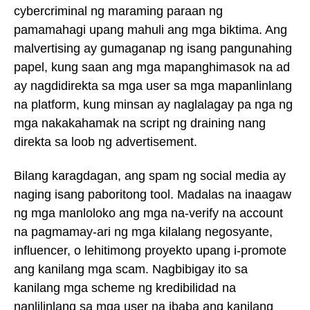
cybercriminal ng maraming paraan ng
pamamahagi upang mahuli ang mga biktima. Ang
malvertising ay gumaganap ng isang pangunahing
papel, kung saan ang mga mapanghimasok na ad
ay nagdidirekta sa mga user sa mga mapanlinlang
na platform, kung minsan ay naglalagay pa nga ng
mga nakakahamak na script ng draining nang
direkta sa loob ng advertisement.
Bilang karagdagan, ang spam ng social media ay
naging isang paboritong tool. Madalas na inaagaw
ng mga manloloko ang mga na-verify na account
na pagmamay-ari ng mga kilalang negosyante,
influencer, o lehitimong proyekto upang i-promote
ang kanilang mga scam. Nagbibigay ito sa
kanilang mga scheme ng kredibilidad na
nanlilinlang sa mga user na ibaba ang kanilang