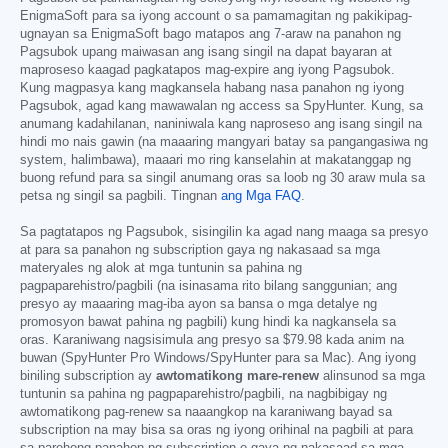
EnigmaSoft para sa iyong account o sa pamamagitan ng pakikipag-
ugnayan sa EnigmaSoft bago matapos ang 7-araw na panahon ng
Pagsubok upang maiwasan ang isang singil na dapat bayaran at
maproseso kaagad pagkatapos mag-expire ang iyong Pagsubok.
Kung magpasya kang magkansela habang nasa panahon ng iyong
Pagsubok, agad kang mawawalan ng access sa SpyHunter. Kung, sa
anumang kadahilanan, naniniwala kang naproseso ang isang singil na
hindi mo nais gawin (na maaaring mangyari batay sa pangangasiwa ng
system, halimbawa), maaari mo ring kanselahin at makatanggap ng
buong refund para sa singil anumang oras sa loob ng 30 araw mula sa
petsa ng singil sa pagbili. Tingnan
ang Mga FAQ
.
Sa pagtatapos ng Pagsubok, sisingilin ka agad nang maaga sa presyo
at para sa panahon ng subscription gaya ng nakasaad sa mga
materyales ng alok at mga tuntunin sa pahina ng
pagpaparehistro/pagbili (na isinasama rito bilang sanggunian; ang
presyo ay maaaring mag-iba ayon sa bansa o mga detalye ng
promosyon bawat pahina ng pagbili) kung hindi ka nagkansela sa
oras. Karaniwang nagsisimula ang presyo sa
$79.98
kada anim na
buwan (SpyHunter Pro Windows/SpyHunter para sa Mac). Ang iyong
biniling subscription ay
awtomatikong mare-renew
alinsunod sa mga
tuntunin sa pahina ng pagpaparehistro/pagbili, na nagbibigay ng
awtomatikong pag-renew sa naaangkop na karaniwang bayad sa
subscription na may bisa sa oras ng iyong orihinal na pagbili at para
sa parehong panahon ng subscription o gaya ng nakasaad sa mga