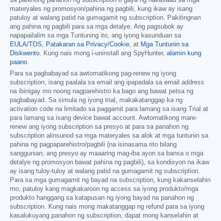
materyales ng promosyon/pahina ng pagbili, kung ikaw ay isang
patuloy at walang patid na gumagamit ng subscription. Pakitingnan
ang pahina ng pagbili para sa mga detalye. Ang pagsubok ay
napapailalim sa mga Tuntuning ito, ang iyong kasunduan sa
EULA/TOS
,
Patakaran sa Privacy/Cookie
, at
Mga Tuntunin sa
Diskwento
. Kung nais mong i-uninstall ang SpyHunter,
alamin kung
paano
.
Para sa pagbabayad sa awtomatikong pag-renew ng iyong
subscription, isang paalala sa email ang ipapadala sa email address
na ibinigay mo noong nagparehistro ka bago ang bawat petsa ng
pagbabayad. Sa simula ng iyong trial, makakatanggap ka ng
activation code na limitado sa paggamit para lamang sa isang Trial at
para lamang sa isang device bawat account. Awtomatikong mare-
renew ang iyong subscription sa presyo at para sa panahon ng
subscription alinsunod sa mga materyales sa alok at mga tuntunin sa
pahina ng pagpaparehistro/pagbili (na isinasama rito bilang
sanggunian; ang presyo ay maaaring mag-iba ayon sa bansa o mga
detalye ng promosyon bawat pahina ng pagbili), sa kondisyon na ikaw
ay isang tuloy-tuloy at walang patid na gumagamit ng subscription.
Para sa mga gumagamit ng bayad na subscription, kung kakanselahin
mo, patuloy kang magkakaroon ng access sa iyong produkto/mga
produkto hanggang sa katapusan ng iyong bayad na panahon ng
subscription. Kung nais mong makatanggap ng refund para sa iyong
kasalukuyang panahon ng subscription, dapat mong kanselahin at