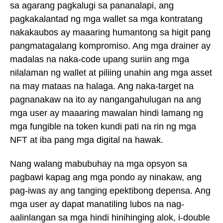
sa agarang pagkalugi sa pananalapi, ang
pagkakalantad ng mga wallet sa mga kontratang
nakakaubos ay maaaring humantong sa higit pang
pangmatagalang kompromiso. Ang mga drainer ay
madalas na naka-code upang suriin ang mga
nilalaman ng wallet at piliing unahin ang mga asset
na may mataas na halaga. Ang naka-target na
pagnanakaw na ito ay nangangahulugan na ang
mga user ay maaaring mawalan hindi lamang ng
mga fungible na token kundi pati na rin ng mga
NFT at iba pang mga digital na hawak.
Nang walang mabubuhay na mga opsyon sa
pagbawi kapag ang mga pondo ay ninakaw, ang
pag-iwas ay ang tanging epektibong depensa. Ang
mga user ay dapat manatiling lubos na nag-
aalinlangan sa mga hindi hinihinging alok, i-double