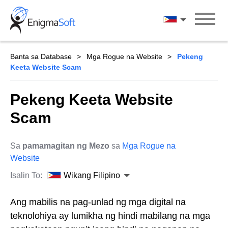
Skip
to
Wikang Filipin
content
Banta sa Database
Mga Rogue na Website
Pekeng
Keeta Website Scam
Pekeng Keeta Website
Scam
Sa
pamamagitan ng Mezo
sa
Mga Rogue na
Website
Isalin To:
Wikang Filipino
Ang mabilis na pag-unlad ng mga digital na
teknolohiya ay lumikha ng hindi mabilang na mga