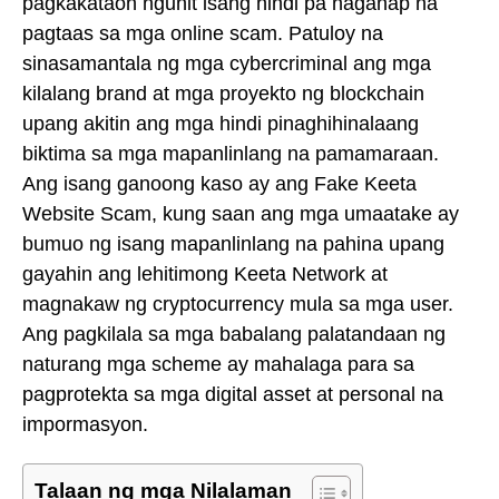
pagkakataon ngunit isang hindi pa naganap na
pagtaas sa mga online scam. Patuloy na
sinasamantala ng mga cybercriminal ang mga
kilalang brand at mga proyekto ng blockchain
upang akitin ang mga hindi pinaghihinalaang
biktima sa mga mapanlinlang na pamamaraan.
Ang isang ganoong kaso ay ang Fake Keeta
Website Scam, kung saan ang mga umaatake ay
bumuo ng isang mapanlinlang na pahina upang
gayahin ang lehitimong Keeta Network at
magnakaw ng cryptocurrency mula sa mga user.
Ang pagkilala sa mga babalang palatandaan ng
naturang mga scheme ay mahalaga para sa
pagprotekta sa mga digital asset at personal na
impormasyon.
Talaan ng mga Nilalaman