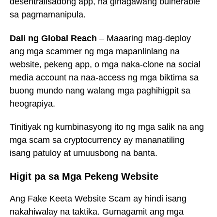
desentralisadong app, na ginagawang bulnerable
sa pagmamanipula.
Dali ng Global Reach
– Maaaring mag-deploy
ang mga scammer ng mga mapanlinlang na
website, pekeng app, o mga naka-clone na social
media account na naa-access ng mga biktima sa
buong mundo nang walang mga paghihigpit sa
heograpiya.
Tinitiyak ng kumbinasyong ito ng mga salik na ang
mga scam sa cryptocurrency ay mananatiling
isang patuloy at umuusbong na banta.
Higit pa sa Mga Pekeng Website
Ang Fake Keeta Website Scam ay hindi isang
nakahiwalay na taktika. Gumagamit ang mga