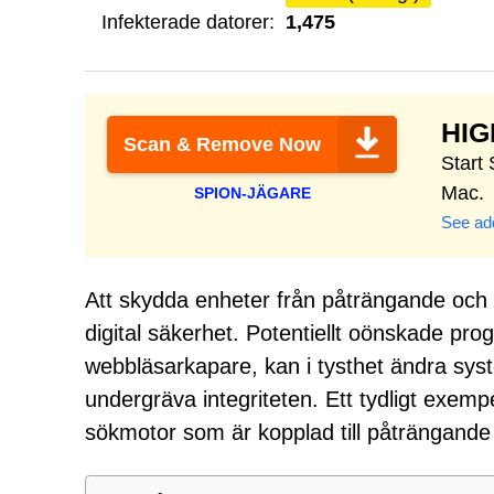
Infekterade datorer:
1,475
HI
Scan & Remove Now
Start
Mac.
SPION-JÄGARE
See add
Att skydda enheter från påträngande och opå
digital säkerhet. Potentiellt oönskade pro
webbläsarkapare, kan i tysthet ändra sys
undergräva integriteten. Ett tydligt exemp
sökmotor som är kopplad till påträngande