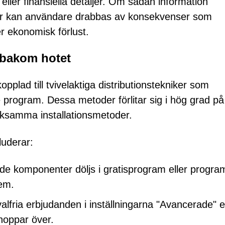
 eller finansiella detaljer. Om sådan information
törer kan användare drabbas av konsekvenser som
er ekonomisk förlust.
r bakom hotet
plad till tvivelaktiga distributionstekniker som
 program. Dessa metoder förlitar sig i hög grad på
rksamma installationsmetoder.
luderar:
e komponenter döljs i gratisprogram eller progra
dem.
 valfria erbjudanden i inställningarna "Avancerade" e
hoppar över.