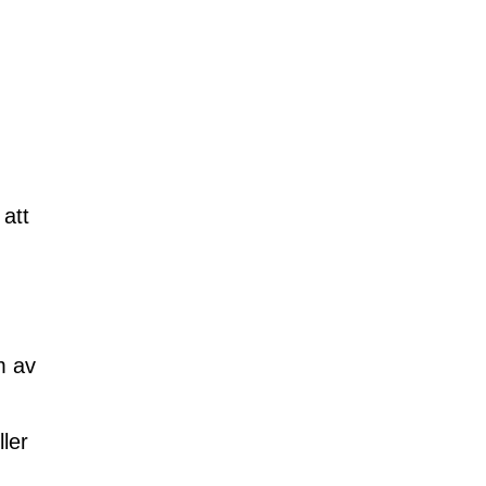
 att
m av
ller