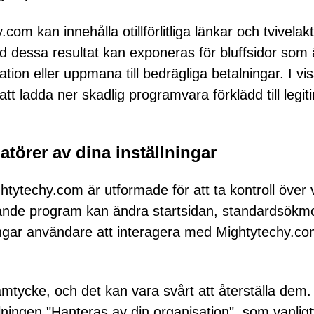
m kan innehålla otillförlitliga länkar och tvivelakt
dessa resultat kan exponeras för bluffsidor som 
tion eller uppmana till bedrägliga betalningar. I vis
t ladda ner skadlig programvara förklädd till legit
törer av dina inställningar
tytechy.com är utformade för att ta kontroll över v
ande program kan ändra startsidan, standardsökm
 tvingar användare att interagera med Mightytechy.c
mtycke, och det kan vara svårt att återställa dem. 
llningen "Hanteras av din organisation", som vanligt