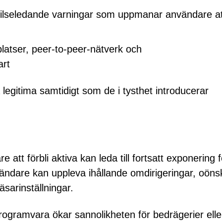
vilseledande varningar som uppmanar användare at
platser, peer-to-peer-nätverk och
art
legitima samtidigt som de i tysthet introducerar
e att förbli aktiva kan leda till fortsatt exponering f
 Användare kan uppleva ihållande omdirigeringar, oön
sarinställningar.
rogramvara ökar sannolikheten för bedrägerier elle