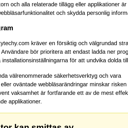
n och alla relaterade tillägg eller applikationer är 
webbläsarfunktionalitet och skydda personlig inform
gram
htytechy.com kräver en försiktig och välgrundad stra
. Användare bör prioritera att endast ladda ner pr
nstallationsinställningarna för att undvika dolda til
ända välrenommerade säkerhetsverktyg och vara
ler oväntade webbläsarändringar minskar risken 
ent vaksamhet är fortfarande ett av de mest effek
de applikationer.
ator kan smittas av