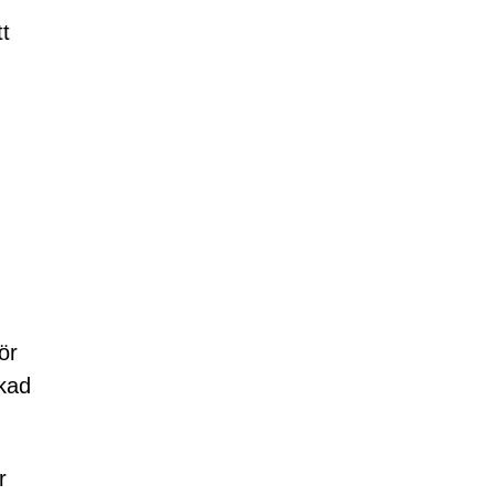
t
ör
skad
r