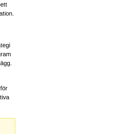
ett
ation.
tegi
ogram
lägg.
för
tiva