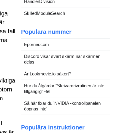
HandlerDivision
iga
SkilledModuleSearch
är
sa fall
Populära nummer
ima
Eporner.com
Discord visar svart skärm när skärmen
delas
Är Lookmovie.io säkert?
iktiga
Hur du åtgärdar "Skrivardrivrutinen är inte
otorn
tillgänglig" -fel
om
Så här fixar du 'NVIDIA -kontrollpanelen
öppnas inte'
I
Populära instruktioner
vis är