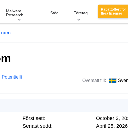
Rabattoffert för
Malware
Stöd
Företag
flera licenser
Research
y.com
om
,
Potentiellt
Översätt till:
Sve
Först sett:
October 3, 20
Senast sedd:
April 25, 2026