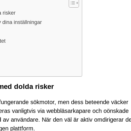
 risker
dina inställningar
tet
ed dolda risker
 fungerande sökmotor, men dess beteende väcker
ceras vanligtvis via webbläsarkapare och oönskade
ld av användare. När den väl är aktiv omdirigerar d
gen plattform.