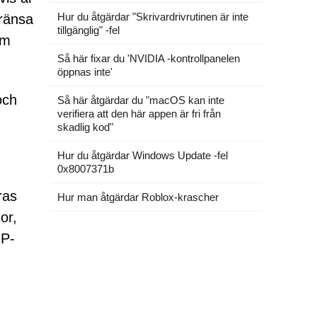
Hur du åtgärdar "Skrivardrivrutinen är inte
gränsa
tillgänglig" -fel
am
Så här fixar du 'NVIDIA -kontrollpanelen
öppnas inte'
och
Så här åtgärdar du "macOS kan inte
verifiera att den här appen är fri från
skadlig kod"
Hur du åtgärdar Windows Update -fel
0x8007371b
ras
Hur man åtgärdar Roblox-krascher
or,
IP-