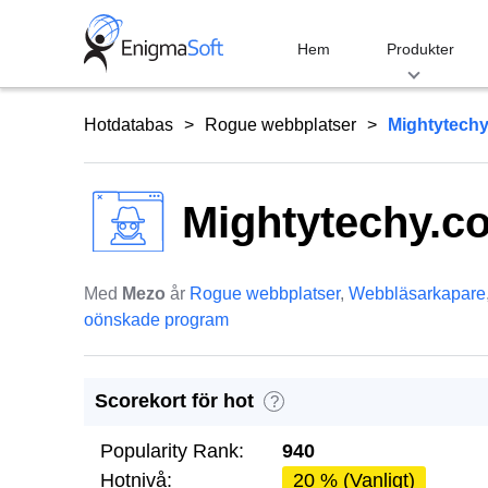
Skip
to
Hem
Produkter
content
Hotdatabas
Rogue webbplatser
Mightytech
Mightytechy.c
Med
Mezo
år
Rogue webbplatser
,
Webbläsarkapare
oönskade program
Scorekort för hot
?
Popularity Rank:
940
Hotnivå:
20 % (Vanligt)