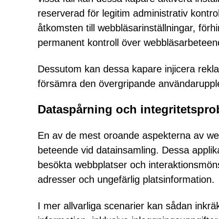
reserverad för legitim administrativ kont
åtkomsten till webbläsarinställningar, för
permanent kontroll över webbläsarbeteen
Dessutom kan dessa kapare injicera rekla
försämra den övergripande användaruppl
Dataspårning och integritetspr
En av de mest oroande aspekterna av web
beteende vid datainsamling. Dessa applikat
besökta webbplatser och interaktionsmöns
adresser och ungefärlig platsinformation.
I mer allvarliga scenarier kan sådan ink