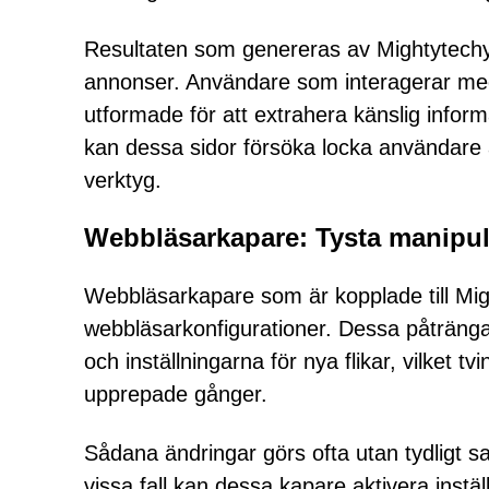
Resultaten som genereras av Mightytechy.co
annonser. Användare som interagerar med 
utformade för att extrahera känslig informa
kan dessa sidor försöka locka användare at
verktyg.
Webbläsarkapare: Tysta manipula
Webbläsarkapare som är kopplade till Migh
webbläsarkonfigurationer. Dessa påträng
och inställningarna för nya flikar, vilket
upprepade gånger.
Sådana ändringar görs ofta utan tydligt sa
vissa fall kan dessa kapare aktivera instä