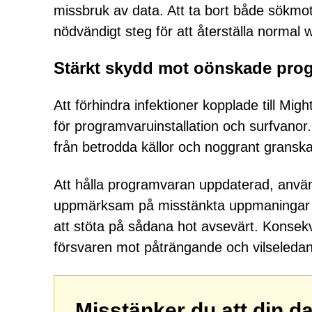
missbruk av data. Att ta bort både sökmotor
nödvändigt steg för att återställa normal 
Stärkt skydd mot oönskade pro
Att förhindra infektioner kopplade till Mig
för programvaruinstallation och surfvanor
från betrodda källor och noggrant granska i
Att hålla programvaran uppdaterad, anv
uppmärksam på misstänkta uppmaningar el
att stöta på sådana hot avsevärt. Konsekv
försvaren mot påträngande och vilseledan
Misstänker du att din d