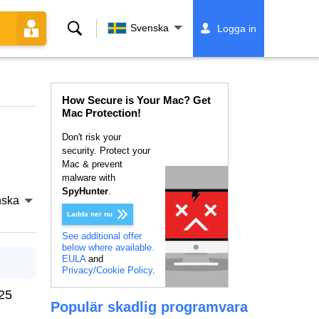
Sök
Svenska
Logga in
How Secure is Your Mac? Get
Mac Protection!
Don't risk your
security. Protect your
Mac & prevent
malware with
SpyHunter
.
nska
Ladda ner nu
See additional offer
below where available.
EULA
and
Privacy/Cookie Policy
.
25
Populär skadlig programvara