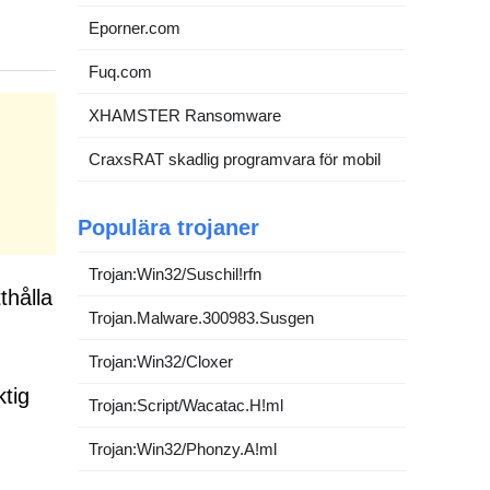
Eporner.com
Fuq.com
XHAMSTER Ransomware
CraxsRAT skadlig programvara för mobil
Populära trojaner
Trojan:Win32/Suschil!rfn
thålla
Trojan.Malware.300983.Susgen
Trojan:Win32/Cloxer
ktig
Trojan:Script/Wacatac.H!ml
Trojan:Win32/Phonzy.A!ml