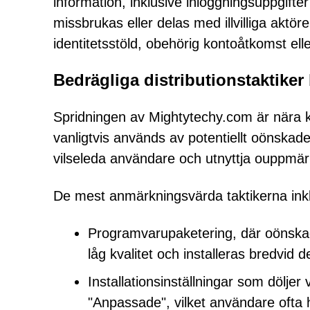
information, inklusive inloggningsuppgifter
missbrukas eller delas med illvilliga ak
identitetsstöld, obehörig kontoåtkomst ell
Bedrägliga distributionstaktike
Spridningen av Mightytechy.com är nära kop
vanligtvis används av potentiellt oönskade
vilseleda användare och utnyttja ouppmä
De mest anmärkningsvärda taktikerna ink
Programvarupaketering, där oönskad
låg kvalitet och installeras bredvid 
Installationsinställningar som döljer
"Anpassade", vilket användare ofta 