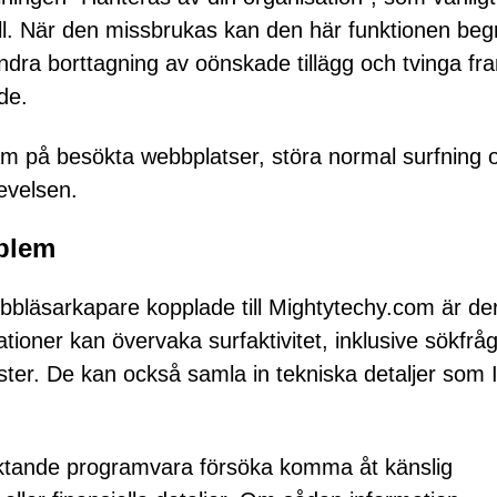
roll. När den missbrukas kan den här funktionen be
hindra borttagning av oönskade tillägg och tvinga fr
de.
m på besökta webbplatser, störa normal surfning 
evelsen.
oblem
bläsarkapare kopplade till Mightytechy.com är de
ioner kan övervaka surfaktivitet, inklusive sökfråg
ter. De kan också samla in tekniska detaljer som 
räktande programvara försöka komma åt känslig