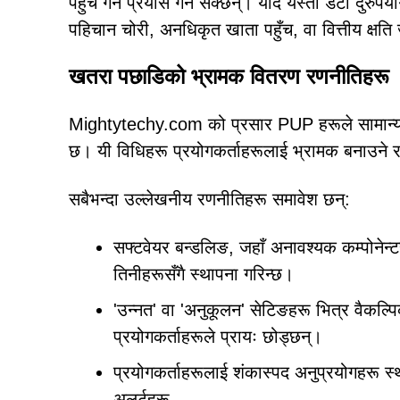
पहुँच गर्ने प्रयास गर्न सक्छन्। यदि यस्तो डेटा दुरुपय
पहिचान चोरी, अनधिकृत खाता पहुँच, वा वित्तीय क्षति
खतरा पछाडिको भ्रामक वितरण रणनीतिहरू
Mightytechy.com को प्रसार PUP हरूले सामान्यतय
छ। यी विधिहरू प्रयोगकर्ताहरूलाई भ्रामक बनाउने र बेव
सबैभन्दा उल्लेखनीय रणनीतिहरू समावेश छन्:
सफ्टवेयर बन्डलिङ, जहाँ अनावश्यक कम्पोनेन्ट
तिनीहरूसँगै स्थापना गरिन्छ।
'उन्नत' वा 'अनुकूलन' सेटिङहरू भित्र वैकल्पि
प्रयोगकर्ताहरूले प्रायः छोड्छन्।
प्रयोगकर्ताहरूलाई शंकास्पद अनुप्रयोगहरू स्थ
अलर्टहरू