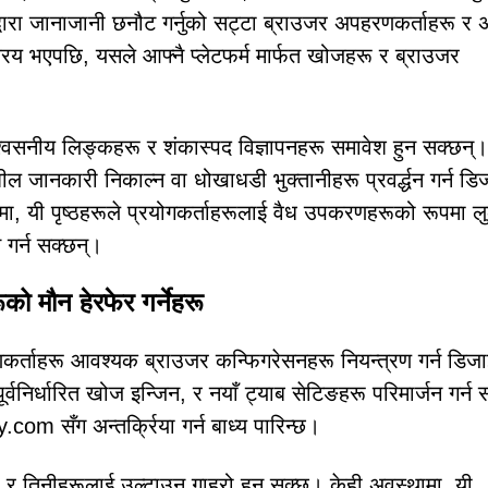
द्वारा जानाजानी छनौट गर्नुको सट्टा ब्राउजर अपहरणकर्ताहरू र 
रिय भएपछि, यसले आफ्नै प्लेटफर्म मार्फत खोजहरू र ब्राउजर
्वसनीय लिङ्कहरू र शंकास्पद विज्ञापनहरू समावेश हुन सक्छन्।
नशील जानकारी निकाल्न वा धोखाधडी भुक्तानीहरू प्रवर्द्धन गर्न ड
ामा, यी पृष्ठहरूले प्रयोगकर्ताहरूलाई वैध उपकरणहरूको रूपमा ल
 गर्न सक्छन्।
ो मौन हेरफेर गर्नेहरू
्ताहरू आवश्यक ब्राउजर कन्फिगरेसनहरू नियन्त्रण गर्न डिज
पूर्वनिर्धारित खोज इन्जिन, र नयाँ ट्याब सेटिङहरू परिमार्जन गर्न 
com सँग अन्तर्क्रिया गर्न बाध्य पारिन्छ।
न्, र तिनीहरूलाई उल्टाउन गाह्रो हुन सक्छ। केही अवस्थामा, यी