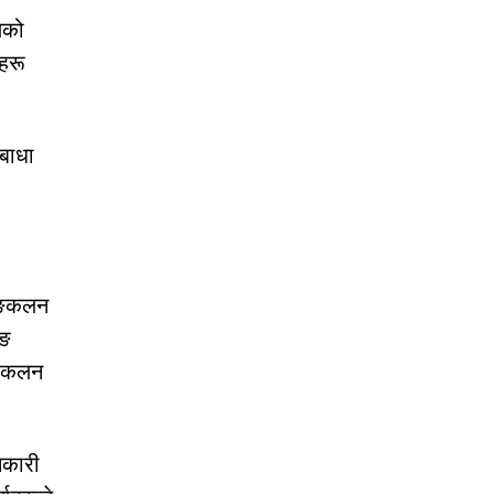
रणको
रहरू
 बाधा
सङ्कलन
िङ
ङ्कलन
नकारी