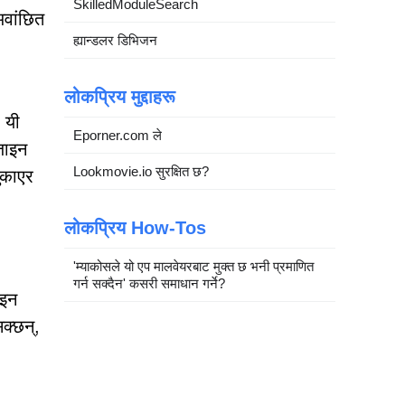
SkilledModuleSearch
अवांछित
ह्यान्डलर डिभिजन
लोकप्रिय मुद्दाहरू
 यी
Eporner.com ले
िजाइन
Lookmovie.io सुरक्षित छ?
ुकाएर
लोकप्रिय How-Tos
'म्याकोसले यो एप मालवेयरबाट मुक्त छ भनी प्रमाणित
गर्न सक्दैन' कसरी समाधान गर्ने?
ाइन
सक्छन्,