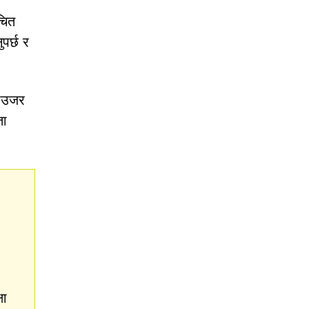
चित
पर्छ र
्राउजर
ता
षा