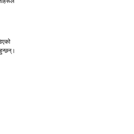
ताहरूले
डिएको
हुन्छन्।