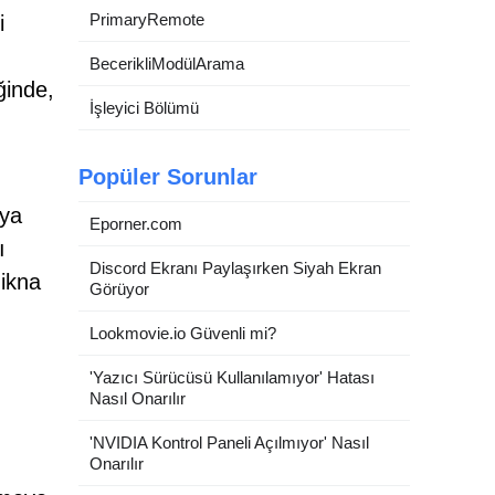
PrimaryRemote
i
BecerikliModülArama
ğinde,
İşleyici Bölümü
Popüler Sorunlar
eya
Eporner.com
ı
Discord Ekranı Paylaşırken Siyah Ekran
 ikna
Görüyor
Lookmovie.io Güvenli mi?
'Yazıcı Sürücüsü Kullanılamıyor' Hatası
Nasıl Onarılır
'NVIDIA Kontrol Paneli Açılmıyor' Nasıl
Onarılır