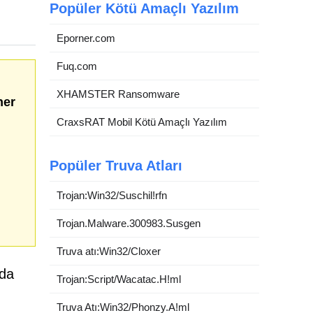
Popüler Kötü Amaçlı Yazılım
Eporner.com
Fuq.com
XHAMSTER Ransomware
her
CraxsRAT Mobil Kötü Amaçlı Yazılım
Popüler Truva Atları
Trojan:Win32/Suschil!rfn
Trojan.Malware.300983.Susgen
Truva atı:Win32/Cloxer
nda
Trojan:Script/Wacatac.H!ml
Truva Atı:Win32/Phonzy.A!ml