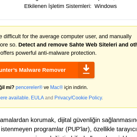
Etkilenen İşletim Sistemleri:
Windows
 difficult for the average computer user, and manually
more so.
Detect and remove
Sahte Web Siteleri
and ot
ffers powerful anti-malware protection.
nter’s Malware Remover
ğil mi?
pencereler®
ve
Mac®
için indirin.
ere available.
EULA
and
Privacy/Cookie Policy
.
amalardan korumak, dijital güvenliğin sağlanması
k istenmeyen programlar (PUP'lar), özellikle tarayıcı