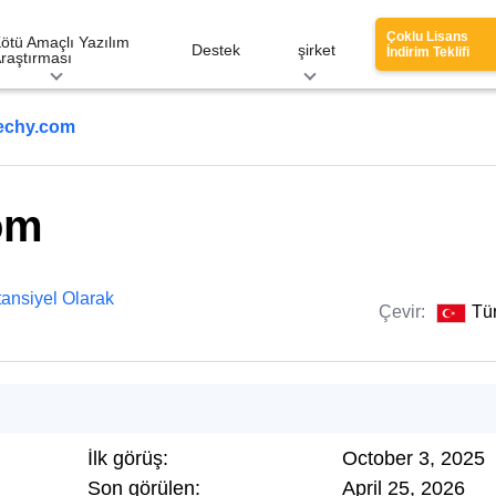
Çoklu Lisans
ötü Amaçlı Yazılım
Destek
şirket
İndirim Teklifi
raştırması
echy.com
om
ansiyel Olarak
Çevir:
Tü
İlk görüş:
October 3, 2025
Son görülen:
April 25, 2026