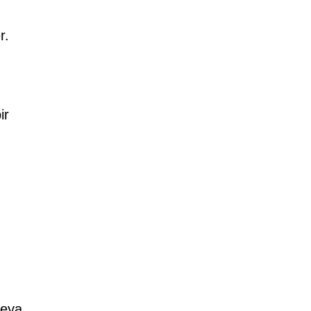
r.
ir
veya