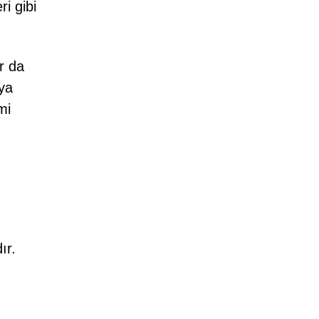
ri gibi
ar da
eya
mi
ır.