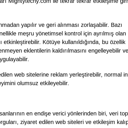
ıları Mightytechy.com ile tekrar tekrar etkileşime g
ınmadan yapılır ve geri alınması zorlaşabilir. Bazı
ellikle meşru yönetimsel kontrol için ayrılmış olan
 etkinleştirebilir. Kötüye kullanıldığında, bu özellik
stenmeyen eklentilerin kaldırılmasını engelleyebilir v
gulayabilir.
dilen web sitelerine reklam yerleştirebilir, normal i
eyimini olumsuz etkileyebilir.
sanlarının en endişe verici yönlerinden biri, veri t
uları, ziyaret edilen web siteleri ve etkileşim kalıp