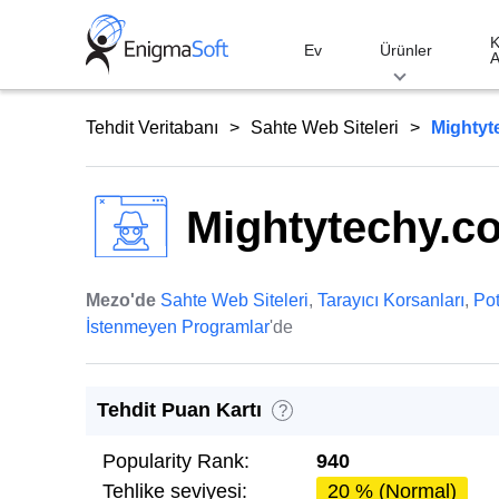
Skip
to
K
Ev
Ürünler
A
content
Tehdit Veritabanı
Sahte Web Siteleri
Mightyt
Mightytechy.c
Mezo'de
Sahte Web Siteleri
,
Tarayıcı Korsanları
,
Pot
İstenmeyen Programlar
'de
Tehdit Puan Kartı
?
Popularity Rank:
940
Tehlike seviyesi:
20 % (Normal)