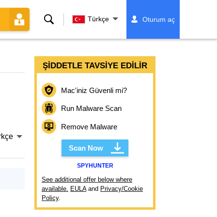
Ara
Türkçe
Oturum aç
ŞIDDETLE TAVSIYE EDILIR
Mac'iniz Güvenli mi?
Run Malware Scan
Remove Malware
rkçe
Scan Now
SPYHUNTER
See additional offer below where
available.
EULA
and
Privacy/Cookie
Policy
.