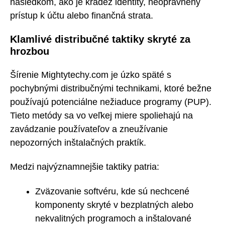
následkom, ako je krádež identity, neoprávnený
prístup k účtu alebo finančná strata.
Klamlivé distribučné taktiky skryté za
hrozbou
Šírenie Mightytechy.com je úzko späté s
pochybnými distribučnými technikami, ktoré bežne
používajú potenciálne nežiaduce programy (PUP).
Tieto metódy sa vo veľkej miere spoliehajú na
zavádzanie používateľov a zneužívanie
nepozorných inštalačných praktík.
Medzi najvýznamnejšie taktiky patria:
Zväzovanie softvéru, kde sú nechcené
komponenty skryté v bezplatných alebo
nekvalitných programoch a inštalované