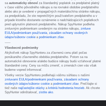
sa
automaticky obnoví
za štandardný poplatok za predplatné platný
v čase vášho pôvodného nákupu a na rovnaké obdobie predplatného
alebo ako je uvedené v propagačných materiáloch/na stránke nákupu,
za predpokladu, že ste nepretržitým používateľom predplatného a v
prípade ktorého dostanete oznámenie o nadchádzajúcich poplatkoch
pred uplynutím platnosti predplatného. Nákup SpyHunter podlieha
zmluvným podmienkam uvedeným na stránke nákupu,
zmluve
EULA/podmienkam používania
,
zásadám ochrany osobných
údajov/súborov cookie
a
podmienkam zliav
.
------
Všeobecné podmienky
Akýkoľvek nákup SpyHunteru za zľavnenú cenu platí počas
ponúkaného zľavneného obdobia predplatného. Potom sa na
automatické obnovenie a/alebo budúce nákupy budú vzťahovať platné
štandardné ceny. Ceny sa môžu zmeniť, o zmenách cien vás však
budeme vopred informovať.
Všetky verzie SpyHunteru podliehajú vášmu súhlasu s našimi
zmluvami EULA/podmienkami používania
,
zásadami ochrany
osobných údajov/súborov cookie
a
podmienkami zliav
. Prečítajte si
tiež naše
najčastejšie otázky
a
kritériá hodnotenia hrozieb
. Ak chcete
SpyHunter odinštalovať,
zistite ako
.