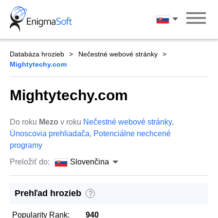
Skip
to
Slovenčina
content
Databáza hrozieb
Nečestné webové stránky
Mightytechy.com
Mightytechy.com
Do roku
Mezo
v roku
Nečestné webové stránky
,
Únoscovia prehliadača
,
Potenciálne nechcené
programy
Preložiť do:
Slovenčina
Prehľad hrozieb
?
Popularity Rank:
940