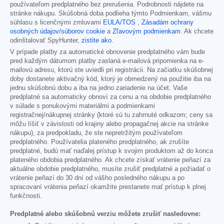
používateľom predplatného bez prerušenia. Podrobnosti nájdete na
stránke nákupu. Skúšobná doba podlieha týmto Podmienkam, vášmu
súhlasu s licenčnými zmluvami
EULA/TOS
,
Zásadám ochrany
osobných údajov/súborov cookie
a
Zľavovým podmienkam
. Ak chcete
odinštalovať SpyHunter,
zistite ako
.
V prípade platby za automatické obnovenie predplatného vám bude
pred každým dátumom platby zaslaná e-mailová pripomienka na e-
mailovú adresu, ktorú ste uviedli pri registrácii. Na začiatku skúšobnej
doby dostanete aktivačný kód, ktorý je obmedzený na použitie iba na
jednu skúšobnú dobu a iba na jedno zariadenie na účet. Vaše
predplatné sa automaticky obnoví za cenu a na obdobie predplatného
v súlade s ponukovými materiálmi a podmienkami
registračnej/nákupnej stránky (ktoré sú tu zahrnuté odkazom; ceny sa
môžu líšiť v závislosti od krajiny alebo propagačnej akcie na stránke
nákupu), za predpokladu, že ste nepretržitým používateľom
predplatného. Používatelia plateného predplatného, ak zrušíte
predplatné, budú mať naďalej prístup k svojim produktom až do konca
plateného obdobia predplatného. Ak chcete získať vrátenie peňazí za
aktuálne obdobie predplatného, musíte zrušiť predplatné a požiadať o
vrátenie peňazí do 30 dní od vášho posledného nákupu a po
spracovaní vrátenia peňazí okamžite prestanete mať prístup k plnej
funkčnosti.
Predplatné alebo skúšobnú verziu môžete zrušiť nasledovne: