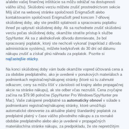
a/alebo vašej finančnej inštitúcie sa môžu odrážať na dostupnosti
vášho účtu). Skúšobnú verziu môžete zrušiť prostredníctvom sekcie
Môj účet na webovej stránke spoločnosti EnigmaSoft alebo
kontaktovaním spoločnosti EnigmaSoft pred koncom 7-dňovej
skúšobnej doby, aby ste predišli splatnosti a spracovaniu poplatku
ihneď po uplynutí skúšobnej doby. Ak sa rozhodnete zrušiť skúšobnú
verziu počas skúšobnej doby, okamžite stratíte prístup k službe
SpyHunter. Ak sa z akéhokoľvek dôvodu domnievate, že bol
spracovaný poplatok, ktorý ste nechceli vykonať (napríklad z dôvodu
administrácie systému), môžete kedykoľvek do 30 dní od dátumu
nákupu zrušiť a získať plnú náhradu za poplatok. Pozrite si
najčastejšie otázky
.
Na konci skúšobnej doby vám bude okamžite vopred účtovaná cena a
za obdobie predplatného, ako je uvedené v ponukových materiáloch a
podmienkach registračnej/nákupnej stránky (ktoré sú tu zahrnuté
odkazom; ceny sa môžu líšiť v závislosti od krajiny alebo propagačnej
akcie na stránke nákupu), ak ste odber včas nezrušili. Cena zvyčajne
začína na
$79.98
polročne (SpyHunter Pro Windows/SpyHunter pre
Mac). Vaše zakúpené predplatné sa
automaticky obnoví
v súlade s
podmienkami registračnej/nákupnej stránky, ktoré umožňujú
automatické obnovenie za aktuálne platný štandardný poplatok za
predplatné platný v čase vášho pôvodného nákupu a za rovnaké
obdobie predplatného alebo ako je uvedené v propagačných
materiáloch/na stránke nákupu, za predpokladu, že ste nepretržitým