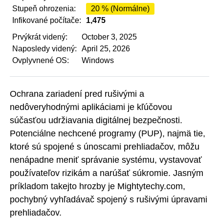
Stupeň ohrozenia:
20 % (Normálne)
Infikované počítače:
1,475
Prvýkrát videný:
October 3, 2025
Naposledy videný:
April 25, 2026
Ovplyvnené OS:
Windows
Ochrana zariadení pred rušivými a
nedôveryhodnými aplikáciami je kľúčovou
súčasťou udržiavania digitálnej bezpečnosti.
Potenciálne nechcené programy (PUP), najmä tie,
ktoré sú spojené s únoscami prehliadačov, môžu
nenápadne meniť správanie systému, vystavovať
používateľov rizikám a narúšať súkromie. Jasným
príkladom takejto hrozby je Mightytechy.com,
pochybný vyhľadávač spojený s rušivými úpravami
prehliadačov.