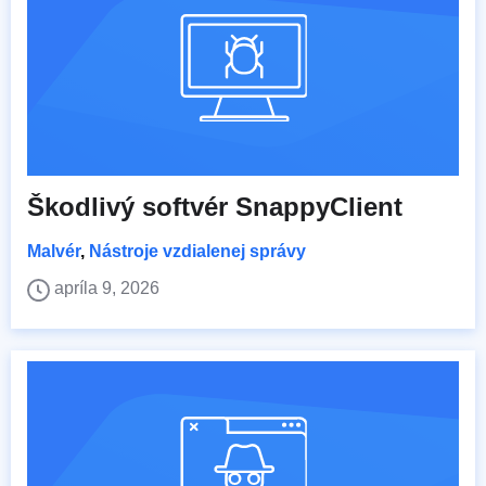
Škodlivý softvér SnappyClient
Malvér
,
Nástroje vzdialenej správy
apríla 9, 2026