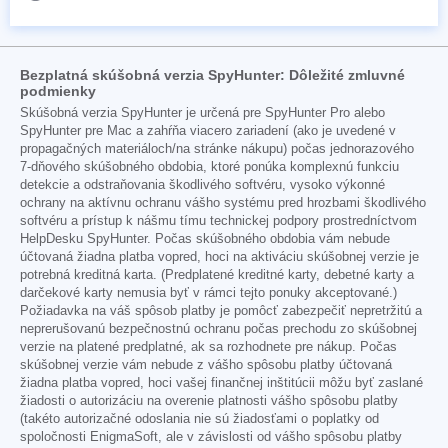
Bezplatná skúšobná verzia SpyHunter: Dôležité zmluvné
podmienky
Skúšobná verzia SpyHunter je určená pre SpyHunter Pro alebo
SpyHunter pre Mac a zahŕňa viacero zariadení (ako je uvedené v
propagačných materiáloch/na stránke nákupu) počas jednorazového
7-dňového skúšobného obdobia, ktoré ponúka komplexnú funkciu
detekcie a odstraňovania škodlivého softvéru, vysoko výkonné
ochrany na aktívnu ochranu vášho systému pred hrozbami škodlivého
softvéru a prístup k nášmu tímu technickej podpory prostredníctvom
HelpDesku SpyHunter. Počas skúšobného obdobia vám nebude
účtovaná žiadna platba vopred, hoci na aktiváciu skúšobnej verzie je
potrebná kreditná karta. (Predplatené kreditné karty, debetné karty a
darčekové karty nemusia byť v rámci tejto ponuky akceptované.)
Požiadavka na váš spôsob platby je pomôcť zabezpečiť nepretržitú a
neprerušovanú bezpečnostnú ochranu počas prechodu zo skúšobnej
verzie na platené predplatné, ak sa rozhodnete pre nákup. Počas
skúšobnej verzie vám nebude z vášho spôsobu platby účtovaná
žiadna platba vopred, hoci vašej finančnej inštitúcii môžu byť zaslané
žiadosti o autorizáciu na overenie platnosti vášho spôsobu platby
(takéto autorizačné odoslania nie sú žiadosťami o poplatky od
spoločnosti EnigmaSoft, ale v závislosti od vášho spôsobu platby