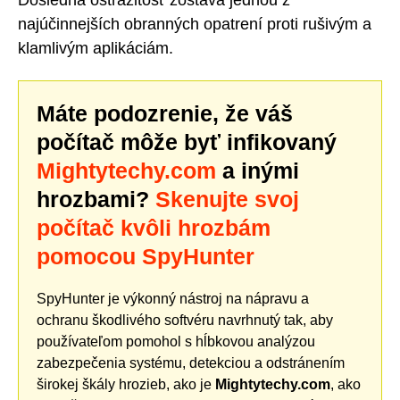
Dôsledná ostražitosť zostáva jednou z
najúčinnejších obranných opatrení proti rušivým a
klamlivým aplikáciám.
Máte podozrenie, že váš
počítač môže byť infikovaný
Mightytechy.com
a inými
hrozbami?
Skenujte svoj
počítač kvôli hrozbám
pomocou SpyHunter
SpyHunter je výkonný nástroj na nápravu a
ochranu škodlivého softvéru navrhnutý tak, aby
používateľom pomohol s hĺbkovou analýzou
zabezpečenia systému, detekciou a odstránením
širokej škály hrozieb, ako je
Mightytechy.com
, ako