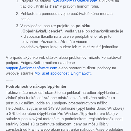
Prejdite na stránku
www.enigmasoftware.com
a kliknite na
tlačidlo
„Prihlásiť sa“
v pravom hornom rohu.
Prihláste sa pomocou svojho používateľského mena a
hesla.
V navigačnej ponuke prejdite na
položku
„Objednávka/Licencie“.
Vedľa vašej objednávky/licencie je
k dispozícii tlačidlo na zrušenie predplatného, ak je to
relevantné. Poznámka: Ak máte viacero
objednávok/produktov, budete ich musieť zrušiť jednotlivo.
V prípade akýchkoľvek otázok alebo problémov môžete kontaktovať
podporu EnigmaSoft e-mailom na adrese
support@enigmasoftware.com
alebo otvorením tiketu podpory na
webovej stránke
Môj účet spoločnosti EnigmaSoft
.
------
Podrobnosti o nákupe SpyHunter
Taktiež máte možnosť okamžite sa prihlásiť na odber SpyHunter a
získať plnú funkčnosť vrátane odstránenia škodlivého softvéru a
prístupu k nášmu oddeleniu podpory prostredníctvom nášho
HelpDesku, zvyčajne od
$49.98
polročne (SpyHunter Basic Windows)
a
$79.98
polročne (SpyHunter Pro Windows/SpyHunter pre Mac) v
súlade s ponukovými materiálmi a podmienkami registrácie/nákupnej
stránky (ktoré sú tu zahrnuté odkazom; ceny sa môžu líšiť v
závislosti od krajiny alebo akcie na stránke nákupu). Vaše predplatné