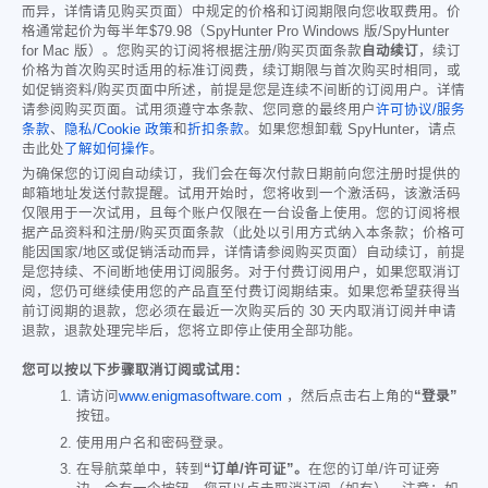
而异，详情请见购买页面）中规定的价格和订阅期限向您收取费用。价
格通常起价为每半年
$79.98
（SpyHunter Pro Windows 版/SpyHunter
for Mac 版）。您购买的订阅将根据注册/购买页面条款
自动续订
，续订
价格为首次购买时适用的标准订阅费，续订期限与首次购买时相同，或
如促销资料/购买页面中所述，前提是您是连续不间断的订阅用户。详情
请参阅购买页面。试用须遵守本条款、您同意的最终用户
许可协议/服务
条款
、
隐私/Cookie 政策
和
折扣条款
。如果您想卸载 SpyHunter，请点
击此处
了解如何操作
。
为确保您的订阅自动续订，我们会在每次付款日期前向您注册时提供的
邮箱地址发送付款提醒。试用开始时，您将收到一个激活码，该激活码
仅限用于一次试用，且每个账户仅限在一台设备上使用。您的订阅将根
据产品资料和注册/购买页面条款（此处以引用方式纳入本条款；价格可
能因国家/地区或促销活动而异，详情请参阅购买页面）自动续订，前提
是您持续、不间断地使用订阅服务。对于付费订阅用户，如果您取消订
阅，您仍可继续使用您的产品直至付费订阅期结束。如果您希望获得当
前订阅期的退款，您必须在最近一次购买后的 30 天内取消订阅并申请
退款，退款处理完毕后，您将立即停止使用全部功能。
您可以按以下步骤取消订阅或试用：
请访问
www.enigmasoftware.com
，然后点击右上角的
“登录”
按钮。
使用用户名和密码登录。
在导航菜单中，转到
“订单/许可证”。
在您的订单/许可证旁