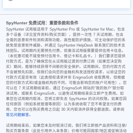
SpyHunter 免费试用：重要条款和条件
SpyHunter 试用版适用于 SpyHunter Pro 或 SpyHunter for Mac，包含
多个设备（详见宣传资料/购买页面），提供一次性 7 天试用期，包含
全面的恶意软件检测和清除功能、高性能防护措施，可主动保护您的系
统免受恶意软件威胁，并通过 SpyHunter HelpDesk 联系我们的技术支
持团队。试用期内无需预先付费，但激活试用版需要提供信用卡信息。
（本优惠可能不接受预付信用卡、借记卡和礼品卡。）我们要求您提供
付款方式，是为了确保您在从试用版过渡到付费订阅（如果您决定购
买）期间，能够持续获得不间断的安全保护。试用期间，您的付款方式
不会被预先扣款，但我们会向您的金融机构发送授权请求，以验证您的
付款方式是否有效（此类授权请求并非 EnigmaSoft 收取费用，但根据
您的付款方式和/或金融机构的不同，可能会影响您的账户可用性）。您
可以在 7 天试用期结束前，通过 EnigmaSoft 网站的“我的账户”部分取
消试用，或联系 EnigmaSoft，以避免试用期结束后立即产生费用。如
果您在试用期内取消，您将立即失去 SpyHunter 的访问权限。如果您因
任何原因（例如系统管理等原因）认为系统收取了您不希望支付的费
用，您也可以在购买费用之日起 30 天内取消并获得全额退款。请参阅
常见问题解答
。
试用期结束后，如果您未及时取消订阅，我们将立即按产品资料和注册/
购买页面条款（此处引用并入本条款；价格可能因国家/地区或促销活动