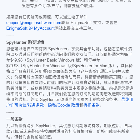
边，会有一个按钮，您可以点击取消订阅（如有）。注意：如
果您有多个订单/产品，则需要逐个取消。
如果您有任何疑问或问题，可以通过电子邮件
support@enigmasoftware.com
联系 EnigmaSoft 支持，或者在
EnigmaSoft 的 MyAccount
网站上提交支持工单。
------
SpyHunter 购买详情
您也可以选择立即订阅 SpyHunter，享受其全部功能，包括恶意软件清
除以及通过我们的帮助中心访问我们的支持部门。订阅价格通常为每半
年
$49.98
（SpyHunter Basic Windows 版）和每半年
$79.98
（SpyHunter Pro Windows 版/SpyHunter for Mac 版），具体价
格以产品资料和注册/购买页面条款为准（这些条款已通过引用并入本
文；价格可能因国家/地区或促销活动而异，详情请参阅购买页面）。您
的订阅将按您首次购买时适用的标准订阅费
自动续订
，续订期限与首次
购买时相同，或以促销资料/购买页面中规定的期限为准。前提是您是连
续不间断的订阅用户，并且我们会在您的订阅到期前向您发送即将到期
费用的通知。购买 SpyHunter 须遵守购买页面上的条款和条件、
最终用
户许可协议/服务条款
、
隐私/Cookie 政策
和
折扣条款
。
------
一般条款
凡以折扣价购买 SpyHunter，其优惠订阅期限均有效。期限过后，自动
续订和/或未来购买将按届时适用的标准价格收费。价格可能会有所变
动，但我们会提前通知您。