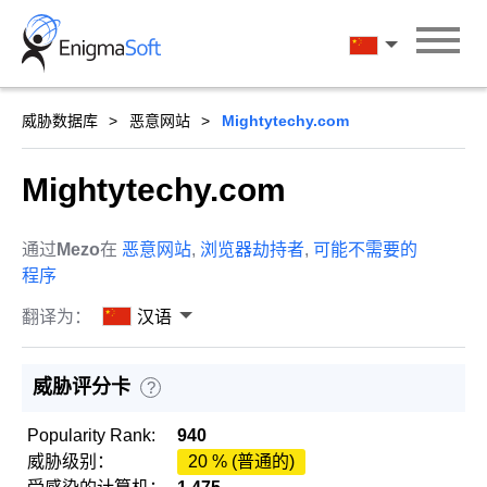
Skip
to
汉语
content
威胁数据库
恶意网站
Mightytechy.com
Mightytechy.com
通过
Mezo
在
恶意网站
,
浏览器劫持者
,
可能不需要的
程序
翻译为：
汉语
威胁评分卡
?
Popularity Rank:
940
威胁级别：
20 % (普通的)