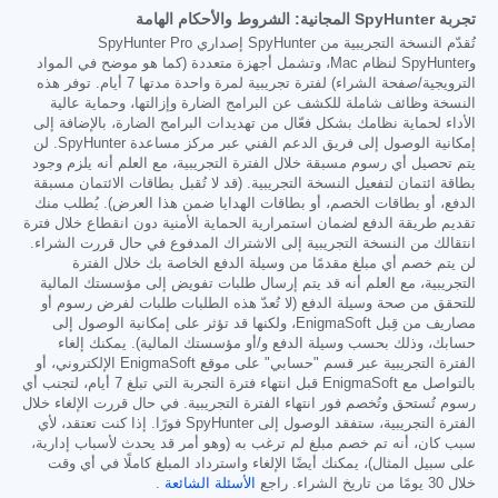
تجربة SpyHunter المجانية: الشروط والأحكام الهامة
تُقدّم النسخة التجريبية من SpyHunter إصداري SpyHunter Pro
وSpyHunter لنظام Mac، وتشمل أجهزة متعددة (كما هو موضح في المواد
الترويجية/صفحة الشراء) لفترة تجريبية لمرة واحدة مدتها 7 أيام. توفر هذه
النسخة وظائف شاملة للكشف عن البرامج الضارة وإزالتها، وحماية عالية
الأداء لحماية نظامك بشكل فعّال من تهديدات البرامج الضارة، بالإضافة إلى
إمكانية الوصول إلى فريق الدعم الفني عبر مركز مساعدة SpyHunter. لن
يتم تحصيل أي رسوم مسبقة خلال الفترة التجريبية، مع العلم أنه يلزم وجود
بطاقة ائتمان لتفعيل النسخة التجريبية. (قد لا تُقبل بطاقات الائتمان مسبقة
الدفع، أو بطاقات الخصم، أو بطاقات الهدايا ضمن هذا العرض). يُطلب منك
تقديم طريقة الدفع لضمان استمرارية الحماية الأمنية دون انقطاع خلال فترة
انتقالك من النسخة التجريبية إلى الاشتراك المدفوع في حال قررت الشراء.
لن يتم خصم أي مبلغ مقدمًا من وسيلة الدفع الخاصة بك خلال الفترة
التجريبية، مع العلم أنه قد يتم إرسال طلبات تفويض إلى مؤسستك المالية
للتحقق من صحة وسيلة الدفع (لا تُعدّ هذه الطلبات طلبات لفرض رسوم أو
مصاريف من قِبل EnigmaSoft، ولكنها قد تؤثر على إمكانية الوصول إلى
حسابك، وذلك بحسب وسيلة الدفع و/أو مؤسستك المالية). يمكنك إلغاء
الفترة التجريبية عبر قسم "حسابي" على موقع EnigmaSoft الإلكتروني، أو
بالتواصل مع EnigmaSoft قبل انتهاء فترة التجربة التي تبلغ 7 أيام، لتجنب أي
رسوم تُستحق وتُخصم فور انتهاء الفترة التجريبية. في حال قررت الإلغاء خلال
الفترة التجريبية، ستفقد الوصول إلى SpyHunter فورًا. إذا كنت تعتقد، لأي
سبب كان، أنه تم خصم مبلغ لم ترغب به (وهو أمر قد يحدث لأسباب إدارية،
على سبيل المثال)، يمكنك أيضًا الإلغاء واسترداد المبلغ كاملًا في أي وقت
خلال 30 يومًا من تاريخ الشراء. راجع
الأسئلة الشائعة
.