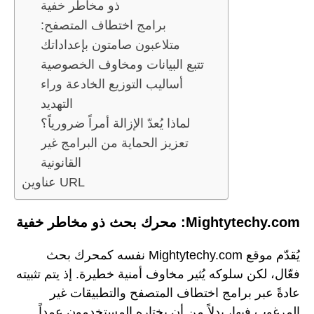
ذو مخاطر خفية
برامج اختطاف المتصفح:
متلاعبون صامتون بإعداداتك
تتبع البيانات ومخاوف الخصوصية
أساليب التوزيع الخادعة وراء
التهديد
لماذا يُعدّ الإزالة أمراً ضرورياً؟
تعزيز الحماية من البرامج غير
القانونية
عناوين URL
Mightytechy.com: محرك بحث ذو مخاطر خفية
يُقدّم موقع Mightytechy.com نفسه كمحرك بحث
فعّال، لكن سلوكه يُثير مخاوف أمنية خطيرة. إذ يتم تثبيته
عادةً عبر برامج اختطاف المتصفح والتطبيقات غير
المرغوب فيها، بدلاً من أن يختاره المستخدمون عمداً.