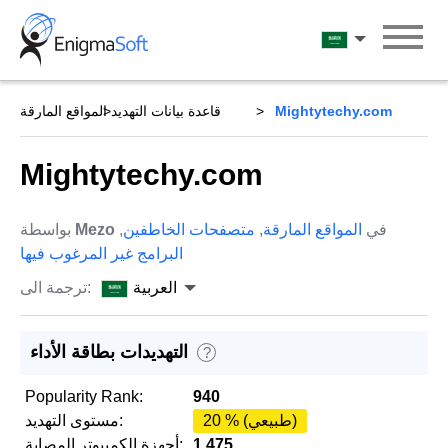
Skip
to
العربية
content
Mightytechy.com
قاعدة بيانات التهديد
المواقع المارقة
Mightytechy.com
في
المواقع المارقة
,
متصفحات الخاطفين
,
Mezo
بواسطة
البرامج غير المرغوب فيها
العربية
ترجمة الى:
التهديدات بطاقة الأداء
?
Popularity Rank:
940
20 % (طبيعي)
مستوى التهديد:
1,475
أجهزة الكمبيوتر المصابة: