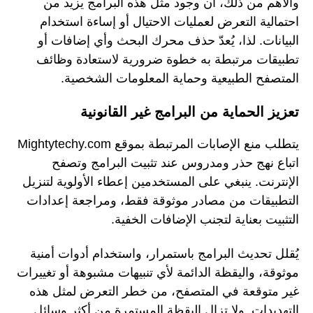
والأهم من ذلك، أن وجود مثل هذه البرامج يزيد من
احتمالية التعرض لعمليات الاحتيال أو إساءة استخدام
البيانات. لذا، يُعدّ حذف محرك البحث وأي إضافات أو
تطبيقات مرتبطة به خطوة ضرورية لاستعادة وظائف
المتصفح الطبيعية وحماية المعلومات الشخصية.
تعزيز الحماية من البرامج غير القانونية
يتطلب منع الإصابات المرتبطة بموقع Mightytechy.com
اتباع نهج حذر ومدروس عند تثبيت البرامج وتصفح
الإنترنت. ينبغي على المستخدمين إعطاء الأولوية لتنزيل
التطبيقات من مصادر موثوقة فقط، ومراجعة إعدادات
التثبيت بعناية لتجنب الإضافات الخفية.
يُقلل تحديث البرامج باستمرار، واستخدام أدوات أمنية
موثوقة، واليقظة الدائمة لأي تنبيهات مشبوهة أو تغييرات
غير متوقعة في المتصفح، من خطر التعرض لمثل هذه
التهديدات. ولا تزال اليقظة المستمرة من أكثر وسائل