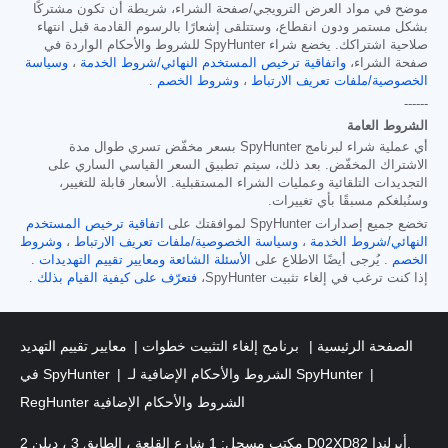
موضح في مواد العرض الترويجي/صفحة الشراء، شريطة أن تكون مشتركًا
بشكل مستمر ودون انقطاع، وستتلقى إشعارًا بالرسوم القادمة قبل انتهاء
صلاحية اشتراكك. يخضع شراء SpyHunter للشروط والأحكام الواردة في
صفحة الشراء،
واتفاقية ترخيص المستخدم النهائي/شروط الخدمة
،
وسياسة
الخصوصية/ملفات تعريف الارتباط
،
وشروط الخصم
.
------
الشروط العامة
أي عملية شراء لبرنامج SpyHunter بسعر مخفّض تسري طوال مدة
الاشتراك المخفّض. بعد ذلك، سيتم تطبيق السعر القياسي الساري على
التجديدات التلقائية وعمليات الشراء المستقبلية. الأسعار قابلة للتغيير،
وسنُبلغكم مسبقًا بأي تغييرات.
تخضع جميع إصدارات SpyHunter لموافقتك على
اتفاقية ترخيص المستخدم
النهائي/شروط الخدمة
،
وسياسة الخصوصية/ملفات تعريف الارتباط
،
وشروط
الخصم
. يُرجى أيضًا الاطلاع على
الأسئلة الشائعة
ومعايير تقييم التهديدات
.
إذا كنت ترغب في إلغاء تثبيت SpyHunter،
فتعرّف على كيفية القيام بذلك
.
الصفحة الرئيسية
برنامج إلغاء التثبيت خطوات
معايير تقييم التهديد
الشروط والأحكام الإضافية لـ SpyHunter
في SpyHunter
RegHunter الشروط والأحكام الإضافية
مكتب مسجل: 1 شارع القلعة ، الطابق 3 ، دبلن 2 D02XD82 أيرلندا.