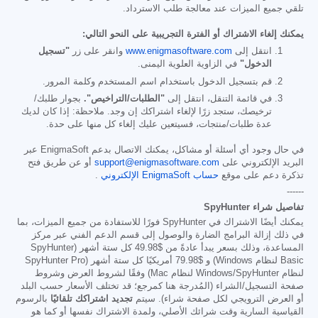
تلقي جميع الميزات عند معالجة طلب الاسترداد.
يمكنك إلغاء الاشتراك أو الفترة التجريبية على النحو التالي:
انتقل إلى
www.enigmasoftware.com
وانقر على زر
"تسجيل
الدخول"
في الزاوية العلوية اليمنى.
قم بتسجيل الدخول باستخدام اسم المستخدم وكلمة المرور.
في قائمة التنقل، انتقل إلى
"الطلبات/التراخيص".
بجوار طلبك/
ترخيصك، ستجد زرًا لإلغاء اشتراكك إن وجد. ملاحظة: إذا كان لديك
عدة طلبات/منتجات، فسيتعين عليك إلغاء كل منها على حدة.
في حال وجود أي أسئلة أو مشاكل، يمكنك الاتصال بدعم EnigmaSoft عبر
البريد الإلكتروني على
support@enigmasoftware.com
أو عن طريق فتح
تذكرة دعم على موقع
حساب EnigmaSoft الإلكتروني
.
------
تفاصيل شراء SpyHunter
يمكنك أيضًا الاشتراك في SpyHunter فورًا للاستفادة من جميع الميزات، بما
في ذلك إزالة البرامج الضارة والوصول إلى قسم الدعم الفني عبر مركز
المساعدة، وذلك بسعر يبدأ عادةً من
$49.98
كل ستة أشهر (SpyHunter
Basic لنظام Windows) و
$79.98
أمريكيًا كل ستة أشهر (SpyHunter Pro
لنظام Windows/SpyHunter لنظام Mac) وفقًا لشروط العرض وشروط
صفحة التسجيل/الشراء (المُدرجة هنا كمرجع؛ قد تختلف الأسعار حسب البلد
أو العرض الترويجي لكل صفحة شراء). سيتم
تجديد اشتراكك تلقائيًا
بالرسوم
القياسية السارية وقت شرائك الأصلي، ولمدة الاشتراك نفسها أو كما هو