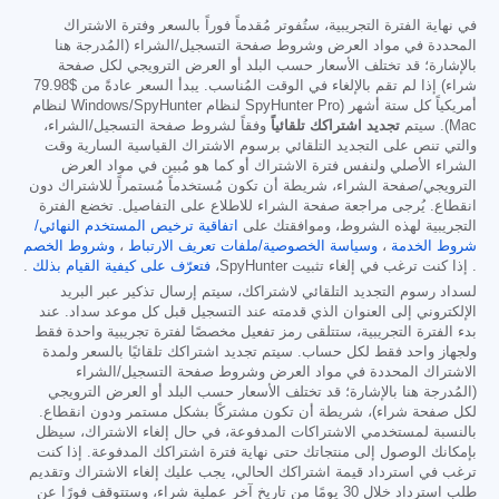
في نهاية الفترة التجريبية، ستُفوتر مُقدماً فوراً بالسعر وفترة الاشتراك
المحددة في مواد العرض وشروط صفحة التسجيل/الشراء (المُدرجة هنا
بالإشارة؛ قد تختلف الأسعار حسب البلد أو العرض الترويجي لكل صفحة
شراء) إذا لم تقم بالإلغاء في الوقت المُناسب. يبدأ السعر عادةً من
$79.98
أمريكياً كل ستة أشهر (SpyHunter Pro لنظام Windows/SpyHunter لنظام
Mac). سيتم
تجديد اشتراكك تلقائياً
وفقاً لشروط صفحة التسجيل/الشراء،
والتي تنص على التجديد التلقائي برسوم الاشتراك القياسية السارية وقت
الشراء الأصلي ولنفس فترة الاشتراك أو كما هو مُبين في مواد العرض
الترويجي/صفحة الشراء، شريطة أن تكون مُستخدماً مُستمراً للاشتراك دون
انقطاع. يُرجى مراجعة صفحة الشراء للاطلاع على التفاصيل. تخضع الفترة
التجريبية لهذه الشروط، وموافقتك على
اتفاقية ترخيص المستخدم النهائي/
شروط الخدمة
،
وسياسة الخصوصية/ملفات تعريف الارتباط
،
وشروط الخصم
. إذا كنت ترغب في إلغاء تثبيت SpyHunter،
فتعرّف على كيفية القيام بذلك
.
لسداد رسوم التجديد التلقائي لاشتراكك، سيتم إرسال تذكير عبر البريد
الإلكتروني إلى العنوان الذي قدمته عند التسجيل قبل كل موعد سداد. عند
بدء الفترة التجريبية، ستتلقى رمز تفعيل مخصصًا لفترة تجريبية واحدة فقط
ولجهاز واحد فقط لكل حساب. سيتم تجديد اشتراكك تلقائيًا بالسعر ولمدة
الاشتراك المحددة في مواد العرض وشروط صفحة التسجيل/الشراء
(المُدرجة هنا بالإشارة؛ قد تختلف الأسعار حسب البلد أو العرض الترويجي
لكل صفحة شراء)، شريطة أن تكون مشتركًا بشكل مستمر ودون انقطاع.
بالنسبة لمستخدمي الاشتراكات المدفوعة، في حال إلغاء الاشتراك، سيظل
بإمكانك الوصول إلى منتجاتك حتى نهاية فترة اشتراكك المدفوعة. إذا كنت
ترغب في استرداد قيمة اشتراكك الحالي، يجب عليك إلغاء الاشتراك وتقديم
طلب استرداد خلال 30 يومًا من تاريخ آخر عملية شراء، وستتوقف فورًا عن