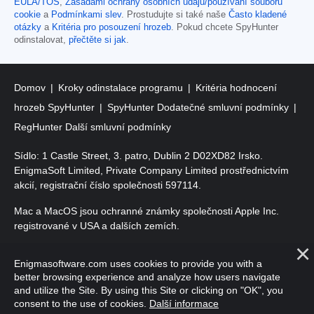
EULA/TOS
,
Zásadami ochrany osobních údajů/používání souborů
cookie
a
Podmínkami slev
. Prostudujte si také naše
Často kladené
otázky
a
Kritéria pro posouzení hrozeb
. Pokud chcete SpyHunter
odinstalovat,
přečtěte si jak
.
Domov
Kroky odinstalace programu
Kritéria hodnocení
hrozeb SpyHunter
SpyHunter Dodatečné smluvní podmínky
RegHunter Další smluvní podmínky
Sídlo: 1 Castle Street, 3. patro, Dublin 2 D02XD82 Irsko.
EnigmaSoft Limited, Private Company Limited prostřednictvím
akcií, registrační číslo společnosti 597114.
Mac a MacOS jsou ochranné známky společnosti Apple Inc.
registrované v USA a dalších zemích.
Copyright 2016-
2026
. EnigmaSoft Ltd. Všechna práva
Enigmasoftware.com uses cookies to provide you with a
vyhrazena.
better browsing experience and analyze how users navigate
and utilize the Site. By using this Site or clicking on "OK", you
consent to the use of cookies.
Další informace