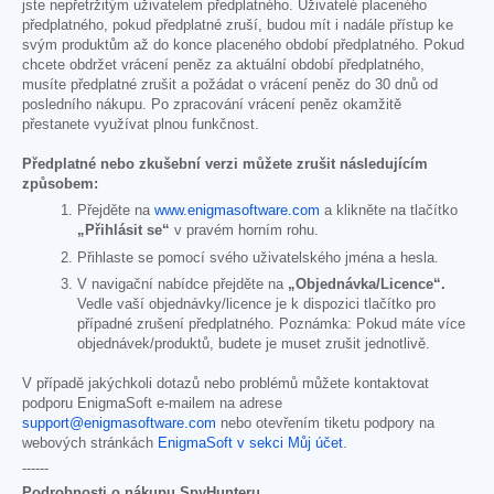
jste nepřetržitým uživatelem předplatného. Uživatelé placeného
předplatného, pokud předplatné zruší, budou mít i nadále přístup ke
svým produktům až do konce placeného období předplatného. Pokud
chcete obdržet vrácení peněz za aktuální období předplatného,
musíte předplatné zrušit a požádat o vrácení peněz do 30 dnů od
posledního nákupu. Po zpracování vrácení peněz okamžitě
přestanete využívat plnou funkčnost.
Předplatné nebo zkušební verzi můžete zrušit následujícím
způsobem:
Přejděte na
www.enigmasoftware.com
a klikněte na tlačítko
„Přihlásit se“
v pravém horním rohu.
Přihlaste se pomocí svého uživatelského jména a hesla.
V navigační nabídce přejděte na
„Objednávka/Licence“.
Vedle vaší objednávky/licence je k dispozici tlačítko pro
případné zrušení předplatného. Poznámka: Pokud máte více
objednávek/produktů, budete je muset zrušit jednotlivě.
V případě jakýchkoli dotazů nebo problémů můžete kontaktovat
podporu EnigmaSoft e-mailem na adrese
support@enigmasoftware.com
nebo otevřením tiketu podpory na
webových stránkách
EnigmaSoft v sekci Můj účet
.
------
Podrobnosti o nákupu SpyHunteru