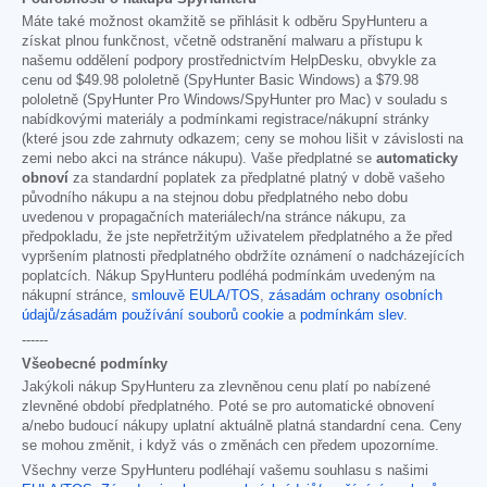
Máte také možnost okamžitě se přihlásit k odběru SpyHunteru a
získat plnou funkčnost, včetně odstranění malwaru a přístupu k
našemu oddělení podpory prostřednictvím HelpDesku, obvykle za
cenu od
$49.98
pololetně (SpyHunter Basic Windows) a
$79.98
pololetně (SpyHunter Pro Windows/SpyHunter pro Mac) v souladu s
nabídkovými materiály a podmínkami registrace/nákupní stránky
(které jsou zde zahrnuty odkazem; ceny se mohou lišit v závislosti na
zemi nebo akci na stránce nákupu). Vaše předplatné se
automaticky
obnoví
za standardní poplatek za předplatné platný v době vašeho
původního nákupu a na stejnou dobu předplatného nebo dobu
uvedenou v propagačních materiálech/na stránce nákupu, za
předpokladu, že jste nepřetržitým uživatelem předplatného a že před
vypršením platnosti předplatného obdržíte oznámení o nadcházejících
poplatcích. Nákup SpyHunteru podléhá podmínkám uvedeným na
nákupní stránce,
smlouvě EULA/TOS
,
zásadám ochrany osobních
údajů/zásadám používání souborů cookie
a
podmínkám slev
.
------
Všeobecné podmínky
Jakýkoli nákup SpyHunteru za zlevněnou cenu platí po nabízené
zlevněné období předplatného. Poté se pro automatické obnovení
a/nebo budoucí nákupy uplatní aktuálně platná standardní cena. Ceny
se mohou změnit, i když vás o změnách cen předem upozorníme.
Všechny verze SpyHunteru podléhají vašemu souhlasu s našimi