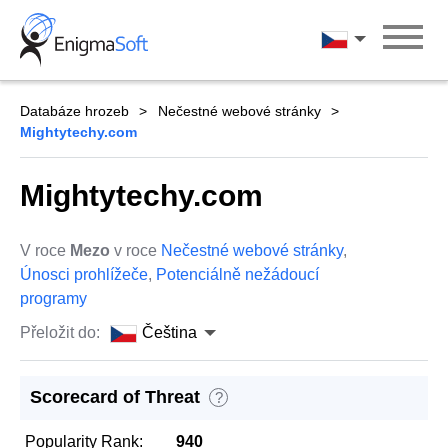
Skip
to
Čeština
content
Databáze hrozeb
Nečestné webové stránky
Mightytechy.com
Mightytechy.com
V roce
Mezo
v roce
Nečestné webové stránky
,
Únosci prohlížeče
,
Potenciálně nežádoucí
programy
Přeložit do:
Čeština
Scorecard of Threat
?
Popularity Rank:
940