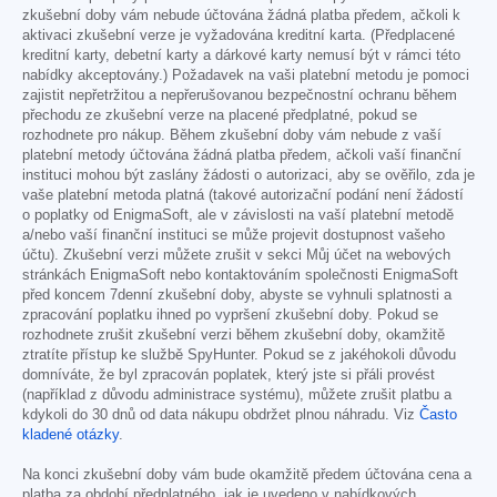
zkušební doby vám nebude účtována žádná platba předem, ačkoli k
aktivaci zkušební verze je vyžadována kreditní karta. (Předplacené
kreditní karty, debetní karty a dárkové karty nemusí být v rámci této
nabídky akceptovány.) Požadavek na vaši platební metodu je pomoci
zajistit nepřetržitou a nepřerušovanou bezpečnostní ochranu během
přechodu ze zkušební verze na placené předplatné, pokud se
rozhodnete pro nákup. Během zkušební doby vám nebude z vaší
platební metody účtována žádná platba předem, ačkoli vaší finanční
instituci mohou být zaslány žádosti o autorizaci, aby se ověřilo, zda je
vaše platební metoda platná (takové autorizační podání není žádostí
o poplatky od EnigmaSoft, ale v závislosti na vaší platební metodě
a/nebo vaší finanční instituci se může projevit dostupnost vašeho
účtu). Zkušební verzi můžete zrušit v sekci Můj účet na webových
stránkách EnigmaSoft nebo kontaktováním společnosti EnigmaSoft
před koncem 7denní zkušební doby, abyste se vyhnuli splatnosti a
zpracování poplatku ihned po vypršení zkušební doby. Pokud se
rozhodnete zrušit zkušební verzi během zkušební doby, okamžitě
ztratíte přístup ke službě SpyHunter. Pokud se z jakéhokoli důvodu
domníváte, že byl zpracován poplatek, který jste si přáli provést
(například z důvodu administrace systému), můžete zrušit platbu a
kdykoli do 30 dnů od data nákupu obdržet plnou náhradu. Viz
Často
kladené otázky
.
Na konci zkušební doby vám bude okamžitě předem účtována cena a
platba za období předplatného, jak je uvedeno v nabídkových