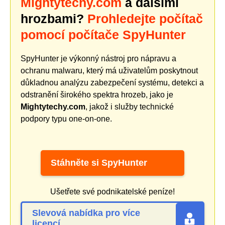
Mightytechy.com
a dalšími
hrozbami?
Prohledejte počítač
pomocí počítače SpyHunter
SpyHunter je výkonný nástroj pro nápravu a
ochranu malwaru, který má uživatelům poskytnout
důkladnou analýzu zabezpečení systému, detekci a
odstranění širokého spektra hrozeb, jako je
Mightytechy.com
, jakož i služby technické
podpory typu one-on-one.
Stáhněte si SpyHunter
Ušetřete své podnikatelské peníze!
Slevová nabídka pro více
licencí