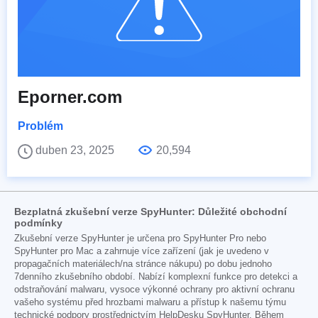
Eporner.com
Problém
duben 23, 2025
20,594
Bezplatná zkušební verze SpyHunter: Důležité obchodní
podmínky
Zkušební verze SpyHunter je určena pro SpyHunter Pro nebo
SpyHunter pro Mac a zahrnuje více zařízení (jak je uvedeno v
propagačních materiálech/na stránce nákupu) po dobu jednoho
7denního zkušebního období. Nabízí komplexní funkce pro detekci a
odstraňování malwaru, vysoce výkonné ochrany pro aktivní ochranu
vašeho systému před hrozbami malwaru a přístup k našemu týmu
technické podpory prostřednictvím HelpDesku SpyHunter. Během