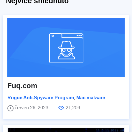
Nejvíce shlédnuto
Fuq.com
Rogue Anti-Spyware Program
,
Mac malware
červen 26, 2023
21,209