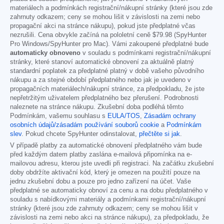
materiálech a podmínkách registrační/nákupní stránky (které jsou zde
zahrnuty odkazem; ceny se mohou lišit v závislosti na zemi nebo
propagační akci na stránce nákupu), pokud jste předplatné včas
nezrušili. Cena obvykle začíná na pololetní ceně
$79.98
(SpyHunter
Pro Windows/SpyHunter pro Mac). Vámi zakoupené předplatné bude
automaticky obnoveno
v souladu s podmínkami registrační/nákupní
stránky, které stanoví automatické obnovení za aktuálně platný
standardní poplatek za předplatné platný v době vašeho původního
nákupu a za stejné období předplatného nebo jak je uvedeno v
propagačních materiálech/nákupní stránce, za předpokladu, že jste
nepřetržitým uživatelem předplatného bez přerušení. Podrobnosti
naleznete na stránce nákupu. Zkušební doba podléhá těmto
Podmínkám, vašemu souhlasu s
EULA/TOS
,
Zásadám ochrany
osobních údajů/zásadám používání souborů cookie
a
Podmínkám
slev
. Pokud chcete SpyHunter odinstalovat,
přečtěte si jak
.
V případě platby za automatické obnovení předplatného vám bude
před každým datem platby zaslána e-mailová připomínka na e-
mailovou adresu, kterou jste uvedli při registraci. Na začátku zkušební
doby obdržíte aktivační kód, který je omezen na použití pouze na
jednu zkušební dobu a pouze pro jedno zařízení na účet. Vaše
předplatné se automaticky obnoví za cenu a na dobu předplatného v
souladu s nabídkovými materiály a podmínkami registrační/nákupní
stránky (které jsou zde zahrnuty odkazem; ceny se mohou lišit v
závislosti na zemi nebo akci na stránce nákupu), za předpokladu, že