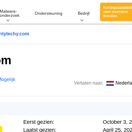
Kortingsaanbied
Malware-
voor meerdere
Ondersteuning
Bedrijf
onderzoek
licenties
htytechy.com
om
ogelijk
Vertalen naar:
Nederl
Eerst gezien:
October 3, 
Laatst gezien:
April 25, 20