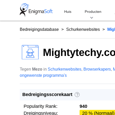
Skip
to
Huis
Producten
content
Bedreigingsdatabase
Schurkenwebsites
Mig
Mightytechy.c
Tegen
Mezo
in
Schurkenwebsites
,
Browserkapers
,
M
ongewenste programma's
Bedreigingsscorekaart
?
Popularity Rank:
940
Dreigingsniveau:
20 % (Normaal)