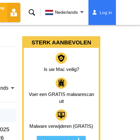
ing
Zoeken
Nederlands
Log in
STERK AANBEVOLEN
Is uw Mac veilig?
ands
Voer een GRATIS malwarescan
uit
Malware verwijderen (GRATIS)
2025
26