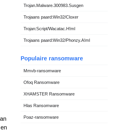
Trojan.Malware.300983.Susgen
Trojaans paard:Win32/Cloxer
Trojan:Script/Wacatac.H!ml
Trojaans paard:Win32/Phonzy.A!ml
Populaire ransomware
Mmvb-ransomware
Ofoq Ransomware
XHAMSTER Ransomware
Hlas Ransomware
Poaz-ransomware
van
 en