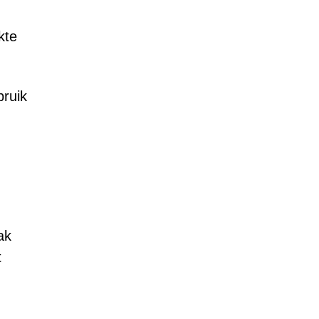
kte
bruik
ak
t