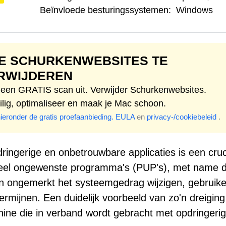
Beïnvloede besturingssystemen:
Windows
E SCHURKENWEBSITES TE
RWIJDEREN
 een GRATIS scan uit. Verwijder Schurkenwebsites.
ilig, optimaliseer en maak je Mac schoon.
hieronder de gratis proefaanbieding.
EULA
en
privacy-/cookiebeleid
.
ngerige en onbetrouwbare applicaties is een cruc
ntieel ongewenste programma's (PUP's), met name d
n ongemerkt het systeemgedrag wijzigen, gebruike
dermijnen. Een duidelijk voorbeeld van zo'n dreiging
ne die in verband wordt gebracht met opdringeri