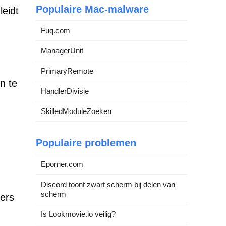
Populaire Mac-malware
leidt
Fuq.com
ManagerUnit
PrimaryRemote
n te
HandlerDivisie
SkilledModuleZoeken
Populaire problemen
Eporner.com
Discord toont zwart scherm bij delen van
scherm
kers
Is Lookmovie.io veilig?