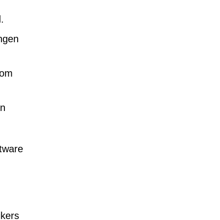
.
ingen
 om
an
ftware
ikers