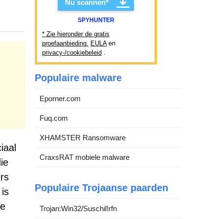
Nu scannen*
SPYHUNTER
* Zie hieronder de gratis
proefaanbieding.
EULA
en
privacy-/cookiebeleid
.
Populaire malware
Eporner.com
Fuq.com
XHAMSTER Ransomware
iaal
CraxsRAT mobiele malware
ie
rs
Populaire Trojaanse paarden
 is
ge
Trojan:Win32/Suschil!rfn