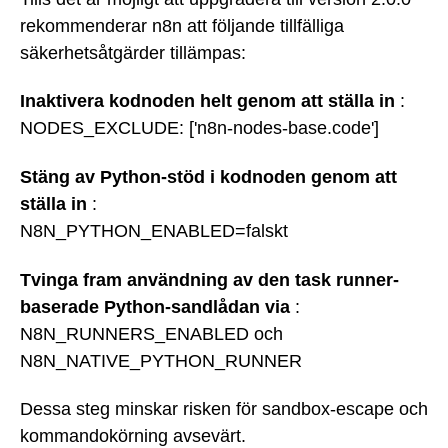
rekommenderar n8n att följande tillfälliga
säkerhetsåtgärder tillämpas:
Inaktivera kodnoden helt genom att ställa in
:
NODES_EXCLUDE: ['n8n-nodes-base.code']
Stäng av Python-stöd i kodnoden genom att
ställa in
:
N8N_PYTHON_ENABLED=falskt
Tvinga fram användning av den task runner-
baserade Python-sandlådan via
:
N8N_RUNNERS_ENABLED och
N8N_NATIVE_PYTHON_RUNNER
Dessa steg minskar risken för sandbox-escape och
kommandokörning avsevärt.