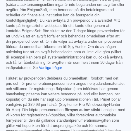
(sådana auktoriseringsinlämningar är inte begäranden om avgifter eller
avgifter från EnigmaSoft, men beroende på din betalningsmetod
och/eller din finansiella institution kan de återspegla din
kontotillgänglighet). Du kan avbryta din provperiod via avsnittet Mitt
konto på EnigmaSofts webbplats för ditt konto eller genom att
kontakta EnigmaSoft före slutet av den 7 dagar långa provperioden för
att undvika att en avgift förfaller och behandlas omedelbart efter att
din provperiod löper ut. Om du väljer att avbryta under din provperiod
förlorar du omedelbart åtkomsten till SpyHunter. Om du av någon
anledning tror att en avgift behandlades som du inte ville göra (vilket
till exempel kan bero på systemadministration) kan du också avbryta
och få full återbetalning för avgiften när som helst inom 30 dagar från
inköpsdatumet. Se
Vanliga frågor
.
I slutet av provperioden debiteras du omedelbart i förskott med det
pris och för prenumerationsperioden som anges i erbjudandematerialet
och villkoren för registrerings-/köpsidan (som införlivas häri genom
hänvisning; priserna kan variera beroende på land eller kampanj per
köpsida) om du inte har sagt upp prenumerationen i tid. Priset börjar
vanligtvis på
$79.98
per halvår (SpyHunter Pro Windows/SpyHunter
för Mac). Din köpta prenumeration
förnyas automatiskt
i enlighet med
villkoren för registrerings-/köpsidan, vilka föreskriver automatiska
förnyelser till den då gällande standardprenumerationsavgiften som
gäller vid tidpunkten för ditt ursprungliga köp och för samma