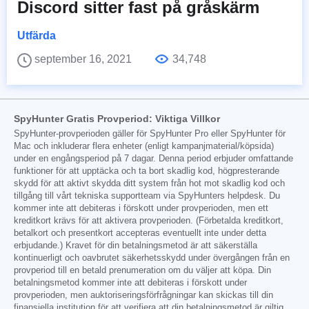
Discord sitter fast på gråskärm
Utfärda
september 16, 2021
34,748
SpyHunter Gratis Provperiod: Viktiga Villkor
SpyHunter-provperioden gäller för SpyHunter Pro eller SpyHunter för
Mac och inkluderar flera enheter (enligt kampanjmaterial/köpsida)
under en engångsperiod på 7 dagar. Denna period erbjuder omfattande
funktioner för att upptäcka och ta bort skadlig kod, högpresterande
skydd för att aktivt skydda ditt system från hot mot skadlig kod och
tillgång till vårt tekniska supportteam via SpyHunters helpdesk. Du
kommer inte att debiteras i förskott under provperioden, men ett
kreditkort krävs för att aktivera provperioden. (Förbetalda kreditkort,
betalkort och presentkort accepteras eventuellt inte under detta
erbjudande.) Kravet för din betalningsmetod är att säkerställa
kontinuerligt och oavbrutet säkerhetsskydd under övergången från en
provperiod till en betald prenumeration om du väljer att köpa. Din
betalningsmetod kommer inte att debiteras i förskott under
provperioden, men auktoriseringsförfrågningar kan skickas till din
finansiella institution för att verifiera att din betalningsmetod är giltig