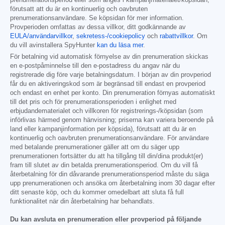
prenumerationsperiod eller som anges i kampanjmaterialet/köpsidan,
förutsatt att du är en kontinuerlig och oavbruten
prenumerationsanvändare. Se köpsidan för mer information.
Provperioden omfattas av dessa villkor, ditt godkännande av
EULA/användarvillkor
,
sekretess-/cookiepolicy
och
rabattvillkor
. Om
du vill avinstallera SpyHunter
kan du läsa mer
.
För betalning vid automatisk förnyelse av din prenumeration skickas
en e-postpåminnelse till den e-postadress du angav när du
registrerade dig före varje betalningsdatum. I början av din provperiod
får du en aktiveringskod som är begränsad till endast en provperiod
och endast en enhet per konto. Din prenumeration förnyas automatiskt
till det pris och för prenumerationsperioden i enlighet med
erbjudandematerialet och villkoren för registrerings-/köpsidan (som
införlivas härmed genom hänvisning; priserna kan variera beroende på
land eller kampanjinformation per köpsida), förutsatt att du är en
kontinuerlig och oavbruten prenumerationsanvändare. För användare
med betalande prenumerationer gäller att om du säger upp
prenumerationen fortsätter du att ha tillgång till din/dina produkt(er)
fram till slutet av din betalda prenumerationsperiod. Om du vill få
återbetalning för din dåvarande prenumerationsperiod måste du säga
upp prenumerationen och ansöka om återbetalning inom 30 dagar efter
ditt senaste köp, och du kommer omedelbart att sluta få full
funktionalitet när din återbetalning har behandlats.
Du kan avsluta en prenumeration eller provperiod på följande