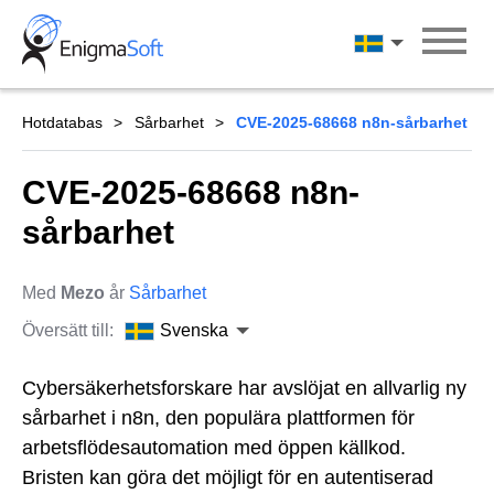
Skip
to
Svenska
content
Hotdatabas
Sårbarhet
CVE-2025-68668 n8n-sårbarhet
CVE-2025-68668 n8n-
sårbarhet
Med
Mezo
år
Sårbarhet
Översätt till:
Svenska
Cybersäkerhetsforskare har avslöjat en allvarlig ny
sårbarhet i n8n, den populära plattformen för
arbetsflödesautomation med öppen källkod.
Bristen kan göra det möjligt för en autentiserad