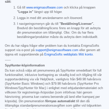
sätt:
Gå till
www.enigmasoftware.com
och klicka på knappen
"Logga in"
längst upp till höger.
Logga in med ditt användarnamn och lösenord.
I navigeringsmenyn går du till
"Beställning/Licenser".
Bredvid din beställning/licens finns en knapp för att avbryta
din prenumeration om tillämpligt. Obs: Om du har flera
beställningar/produkter måste du avbryta dem individuellt.
Om du har några frågor eller problem kan du kontakta EnigmaSofts
support via e-post på
support@enigmasoftware.com
eller genom att
öppna ett supportärende på
EnigmaSofts webbplats Mitt konto
.
------
SpyHunter-köpinformation
Du kan också välja att prenumerera på SpyHunter omedelbart för full
funktionalitet, inklusive borttagning av skadlig kod och tillgång till vår
supportavdelning via vår HelpDesk, vanligtvis från
$49.98
halvårsvis
(SpyHunter Basic Windows) och
$79.98
halvårsvis (SpyHunter Pro
Windows/SpyHunter för Mac) i enlighet med erbjudandematerialet och
villkoren för registrerings-/köpsidan (som införlivas häri genom
hänvisning; priserna kan variera beroende på land eller kampanj per
köpsida). Din prenumeration
förnyas automatiskt
till den då
tillämpliga standardprenumerationsavgiften som gäller vid tidpunkten