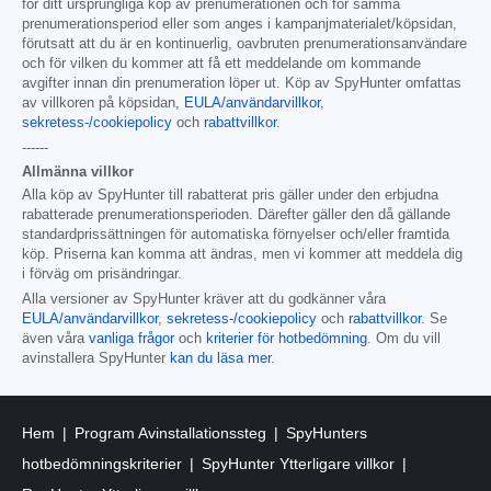
för ditt ursprungliga köp av prenumerationen och för samma
prenumerationsperiod eller som anges i kampanjmaterialet/köpsidan,
förutsatt att du är en kontinuerlig, oavbruten prenumerationsanvändare
och för vilken du kommer att få ett meddelande om kommande
avgifter innan din prenumeration löper ut. Köp av SpyHunter omfattas
av villkoren på köpsidan,
EULA/användarvillkor
,
sekretess-/cookiepolicy
och
rabattvillkor
.
------
Allmänna villkor
Alla köp av SpyHunter till rabatterat pris gäller under den erbjudna
rabatterade prenumerationsperioden. Därefter gäller den då gällande
standardprissättningen för automatiska förnyelser och/eller framtida
köp. Priserna kan komma att ändras, men vi kommer att meddela dig
i förväg om prisändringar.
Alla versioner av SpyHunter kräver att du godkänner våra
EULA/användarvillkor
,
sekretess-/cookiepolicy
och
rabattvillkor
. Se
även våra
vanliga frågor
och
kriterier för hotbedömning
. Om du vill
avinstallera SpyHunter
kan du läsa mer
.
Hem
Program Avinstallationssteg
SpyHunters
hotbedömningskriterier
SpyHunter Ytterligare villkor