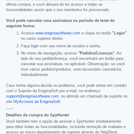
última compra, e você deixará de ter acesso a todas as
funcionalidades assim que o seu reembolso for processado.
Você pode cancelar uma assinatura ou período de teste da
seguinte forma:
Acesse
www.enigmasoftware.com
e clique no botão
"Login"
no canto superior direito.
Faça login com seu nome de usuário e senha.
No menu de navegação, acesse
"Pedidos/Licenças".
Ao
lado do seu pedido/licença, você encontrará um botão para
cancelar sua assinatura, se aplicável. Observação: se você
tiver vários pedidos/produtos, será necessário cancelá-los
individualmente.
Caso tenha alguma dúvida ou problema, você pode entrar em contato
com o Suporte da EnigmaSoft por e-mail, no endereço
support@enigmasoftware.com
, ou abrindo um chamado de suporte no
site
MyAccount da EnigmaSoft
.
------
Detalhes da compra do SpyHunter
Você também tem a opção de assinar o SpyHunter imediatamente
para obter todas as funcionalidades, incluindo remoção de malware e
acesso ao nosso departamento de suporte através do HelpDesk,