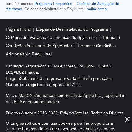
também nossas
Perguntas Frequentes
e
Critérios de Avaliação de
Ameaças
. Se desejar desinstalar o SpyHunter,
saiba como
.
Página Inicial
Etapas de Desinstalação do Programa
Critérios de avaliação de ameaças do SpyHunter
Termos e
Condições Adicionais do SpyHunter
Termos e Condições
Adicionais do RegHunter
Escritório Registrado: 1 Castle Street, 3rd Floor, Dublin 2
D02XD82 Irlanda.
EnigmaSoft Limited, Empresa privada limitada por ações,
Número de registro da empresa 597114.
Mac e MacOS são marcas comerciais da Apple Inc., registradas
nos EUA e em outros países.
Direitos Autorais 2016-
2026
. EnigmaSoft Ltd. Todos os Direitos
Reservados.
O Enigmasoftware.com usa cookies para lhe proporcionar
uma melhor experiência de navegação e analisar como os