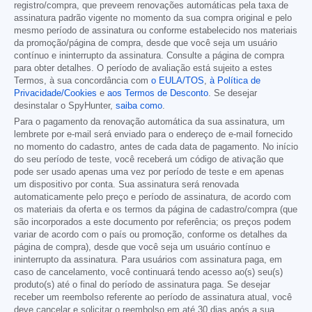
registro/compra, que preveem renovações automáticas pela taxa de
assinatura padrão vigente no momento da sua compra original e pelo
mesmo período de assinatura ou conforme estabelecido nos materiais
da promoção/página de compra, desde que você seja um usuário
contínuo e ininterrupto da assinatura. Consulte a página de compra
para obter detalhes. O período de avaliação está sujeito a estes
Termos, à sua concordância com
o EULA/TOS
,
à Política de
Privacidade/Cookies
e
aos Termos de Desconto
. Se desejar
desinstalar o SpyHunter,
saiba como
.
Para o pagamento da renovação automática da sua assinatura, um
lembrete por e-mail será enviado para o endereço de e-mail fornecido
no momento do cadastro, antes de cada data de pagamento. No início
do seu período de teste, você receberá um código de ativação que
pode ser usado apenas uma vez por período de teste e em apenas
um dispositivo por conta. Sua assinatura será renovada
automaticamente pelo preço e período de assinatura, de acordo com
os materiais da oferta e os termos da página de cadastro/compra (que
são incorporados a este documento por referência; os preços podem
variar de acordo com o país ou promoção, conforme os detalhes da
página de compra), desde que você seja um usuário contínuo e
ininterrupto da assinatura. Para usuários com assinatura paga, em
caso de cancelamento, você continuará tendo acesso ao(s) seu(s)
produto(s) até o final do período de assinatura paga. Se desejar
receber um reembolso referente ao período de assinatura atual, você
deve cancelar e solicitar o reembolso em até 30 dias após a sua