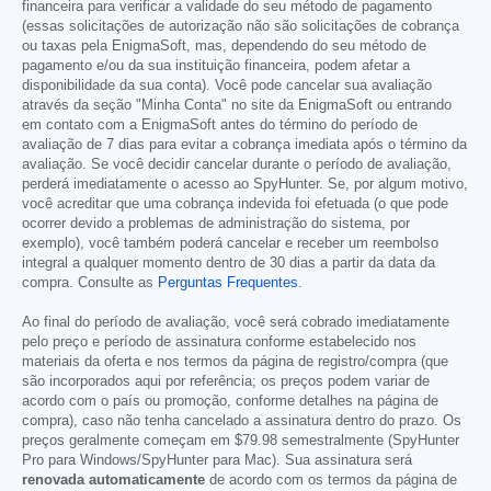
financeira para verificar a validade do seu método de pagamento
(essas solicitações de autorização não são solicitações de cobrança
ou taxas pela EnigmaSoft, mas, dependendo do seu método de
pagamento e/ou da sua instituição financeira, podem afetar a
disponibilidade da sua conta). Você pode cancelar sua avaliação
através da seção "Minha Conta" no site da EnigmaSoft ou entrando
em contato com a EnigmaSoft antes do término do período de
avaliação de 7 dias para evitar a cobrança imediata após o término da
avaliação. Se você decidir cancelar durante o período de avaliação,
perderá imediatamente o acesso ao SpyHunter. Se, por algum motivo,
você acreditar que uma cobrança indevida foi efetuada (o que pode
ocorrer devido a problemas de administração do sistema, por
exemplo), você também poderá cancelar e receber um reembolso
integral a qualquer momento dentro de 30 dias a partir da data da
compra. Consulte as
Perguntas Frequentes
.
Ao final do período de avaliação, você será cobrado imediatamente
pelo preço e período de assinatura conforme estabelecido nos
materiais da oferta e nos termos da página de registro/compra (que
são incorporados aqui por referência; os preços podem variar de
acordo com o país ou promoção, conforme detalhes na página de
compra), caso não tenha cancelado a assinatura dentro do prazo. Os
preços geralmente começam em
$79.98
semestralmente (SpyHunter
Pro para Windows/SpyHunter para Mac). Sua assinatura será
renovada automaticamente
de acordo com os termos da página de