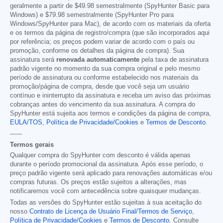
geralmente a partir de
$49.98
semestralmente (SpyHunter Basic para
Windows) e
$79.98
semestralmente (SpyHunter Pro para
Windows/SpyHunter para Mac), de acordo com os materiais da oferta
e os termos da página de registro/compra (que são incorporados aqui
por referência; os preços podem variar de acordo com o país ou
promoção, conforme os detalhes da página de compra). Sua
assinatura será
renovada automaticamente
pela taxa de assinatura
padrão vigente no momento da sua compra original e pelo mesmo
período de assinatura ou conforme estabelecido nos materiais da
promoção/página de compra, desde que você seja um usuário
contínuo e ininterrupto da assinatura e receba um aviso das próximas
cobranças antes do vencimento da sua assinatura. A compra do
SpyHunter está sujeita aos termos e condições da página de compra,
EULA/TOS
,
Política de Privacidade/Cookies
e
Termos de Desconto
.
------
Termos gerais
Qualquer compra do SpyHunter com desconto é válida apenas
durante o período promocional da assinatura. Após esse período, o
preço padrão vigente será aplicado para renovações automáticas e/ou
compras futuras. Os preços estão sujeitos a alterações, mas
notificaremos você com antecedência sobre quaisquer mudanças.
Todas as versões do SpyHunter estão sujeitas à sua aceitação do
nosso
Contrato de Licença de Usuário Final/Termos de Serviço
,
Política de Privacidade/Cookies
e
Termos de Desconto
. Consulte