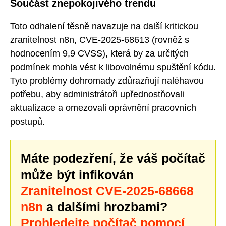
Součást znepokojivého trendu
Toto odhalení těsně navazuje na další kritickou
zranitelnost n8n, CVE-2025-68613 (rovněž s
hodnocením 9,9 CVSS), která by za určitých
podmínek mohla vést k libovolnému spuštění kódu.
Tyto problémy dohromady zdůrazňují naléhavou
potřebu, aby administrátoři upřednostňovali
aktualizace a omezovali oprávnění pracovních
postupů.
Máte podezření, že váš počítač
může být infikován
Zranitelnost CVE-2025-68668
n8n
a dalšími hrozbami?
Prohledejte počítač pomocí