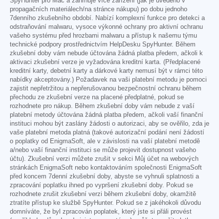
SpyHunter pro Mac a zahrnuje více zařízení (jak je uvedeno v
propagačních materiálech/na stránce nákupu) po dobu jednoho
7denního zkušebního období. Nabízí komplexní funkce pro detekci a
odstraňování malwaru, vysoce výkonné ochrany pro aktivní ochranu
vašeho systému před hrozbami malwaru a přístup k našemu týmu
technické podpory prostřednictvím HelpDesku SpyHunter. Během
zkušební doby vám nebude účtována žádná platba předem, ačkoli k
aktivaci zkušební verze je vyžadována kreditní karta. (Předplacené
kreditní karty, debetní karty a dárkové karty nemusí být v rámci této
nabídky akceptovány.) Požadavek na vaši platební metodu je pomoci
zajistit nepřetržitou a nepřerušovanou bezpečnostní ochranu během
přechodu ze zkušební verze na placené předplatné, pokud se
rozhodnete pro nákup. Během zkušební doby vám nebude z vaší
platební metody účtována žádná platba předem, ačkoli vaší finanční
instituci mohou být zaslány žádosti o autorizaci, aby se ověřilo, zda je
vaše platební metoda platná (takové autorizační podání není žádostí
o poplatky od EnigmaSoft, ale v závislosti na vaší platební metodě
a/nebo vaší finanční instituci se může projevit dostupnost vašeho
účtu). Zkušební verzi můžete zrušit v sekci Můj účet na webových
stránkách EnigmaSoft nebo kontaktováním společnosti EnigmaSoft
před koncem 7denní zkušební doby, abyste se vyhnuli splatnosti a
zpracování poplatku ihned po vypršení zkušební doby. Pokud se
rozhodnete zrušit zkušební verzi během zkušební doby, okamžitě
ztratíte přístup ke službě SpyHunter. Pokud se z jakéhokoli důvodu
domníváte, že byl zpracován poplatek, který jste si přáli provést