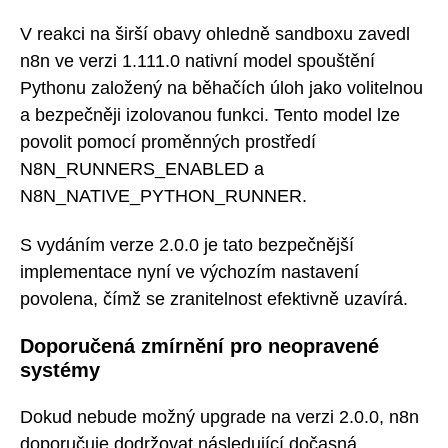
V reakci na širší obavy ohledně sandboxu zavedl
n8n ve verzi 1.111.0 nativní model spouštění
Pythonu založený na běhačích úloh jako volitelnou
a bezpečněji izolovanou funkci. Tento model lze
povolit pomocí proměnných prostředí
N8N_RUNNERS_ENABLED a
N8N_NATIVE_PYTHON_RUNNER.
S vydáním verze 2.0.0 je tato bezpečnější
implementace nyní ve výchozím nastavení
povolena, čímž se zranitelnost efektivně uzavírá.
Doporučená zmírnění pro neopravené
systémy
Dokud nebude možný upgrade na verzi 2.0.0, n8n
doporučuje dodržovat následující dočasná