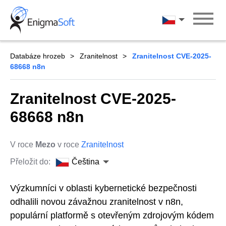
Skip
to
Čeština
content
Databáze hrozeb
Zranitelnost
Zranitelnost CVE-2025-
68668 n8n
Zranitelnost CVE-2025-
68668 n8n
V roce
Mezo
v roce
Zranitelnost
Přeložit do:
Čeština
Výzkumníci v oblasti kybernetické bezpečnosti
odhalili novou závažnou zranitelnost v n8n,
populární platformě s otevřeným zdrojovým kódem