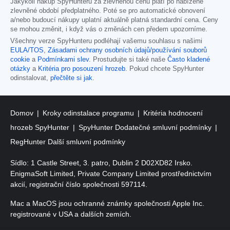
Jakýkoli nákup SpyHunteru za zlevněnou cenu platí po nabízené
zlevněné období předplatného. Poté se pro automatické obnovení
a/nebo budoucí nákupy uplatní aktuálně platná standardní cena. Ceny
se mohou změnit, i když vás o změnách cen předem upozorníme.
Všechny verze SpyHunteru podléhají vašemu souhlasu s našimi
EULA/TOS
,
Zásadami ochrany osobních údajů/používání souborů
cookie
a
Podmínkami slev
. Prostudujte si také naše
Často kladené
otázky
a
Kritéria pro posouzení hrozeb
. Pokud chcete SpyHunter
odinstalovat,
přečtěte si jak
.
Domov
Kroky odinstalace programu
Kritéria hodnocení
hrozeb SpyHunter
SpyHunter Dodatečné smluvní podmínky
RegHunter Další smluvní podmínky
Sídlo: 1 Castle Street, 3. patro, Dublin 2 D02XD82 Irsko.
EnigmaSoft Limited, Private Company Limited prostřednictvím
akcií, registrační číslo společnosti 597114.
Mac a MacOS jsou ochranné známky společnosti Apple Inc.
registrované v USA a dalších zemích.