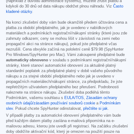
(například z důvodu administrace systému), můžete zrušit platbu a
kdykoli do 30 dnů od data nákupu obdržet plnou náhradu. Viz
Často
kladené otázky
.
Na konci zkušební doby vám bude okamžitě předem účtována cena a
platba za období předplatného, jak je uvedeno v nabídkových
materiálech a podmínkách registrační/nákupní stránky (které jsou zde
zahrnuty odkazem; ceny se mohou lišit v závislosti na zemi nebo
propagační akci na stránce nákupu), pokud jste předplatné včas
nezrušili. Cena obvykle začíná na pololetní ceně
$79.98
(SpyHunter
Pro Windows/SpyHunter pro Mac). Vámi zakoupené předplatné bude
automaticky obnoveno
v souladu s podmínkami registrační/nákupní
stránky, které stanoví automatické obnovení za aktuálně platný
standardní poplatek za předplatné platný v době vašeho původního
nákupu a za stejné období předplatného nebo jak je uvedeno v
propagačních materiálech/nákupní stránce, za předpokladu, že jste
nepřetržitým uživatelem předplatného bez přerušení. Podrobnosti
naleznete na stránce nákupu. Zkušební doba podléhá těmto
Podmínkám, vašemu souhlasu s
EULA/TOS
,
Zásadám ochrany
osobních údajů/zásadám používání souborů cookie
a
Podmínkám
slev
. Pokud chcete SpyHunter odinstalovat,
přečtěte si jak
.
V případě platby za automatické obnovení předplatného vám bude
před každým datem platby zaslána e-mailová připomínka na e-
mailovou adresu, kterou jste uvedli při registraci. Na začátku zkušební
doby obdržíte aktivační kód, který je omezen na použití pouze na