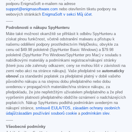
podporu EnigmaSoft e-mailem na adrese
support@enigmasoftware.com
nebo otevřením tiketu podpory na
webových stránkách
EnigmaSoft v sekci Můj účet
.
------
Podrobnosti o nákupu SpyHunteru
Máte také možnost okamžitě se přihlásit k odběru SpyHunteru a
získat plnou funkčnost, včetně odstranění malwaru a přístupu k
našemu oddělení podpory prostřednictvím HelpDesku, obvykle za
cenu od
$49.98
pololetně (SpyHunter Basic Windows) a
$79.98
pololetně (SpyHunter Pro Windows/SpyHunter pro Mac) v souladu s
nabídkovými materiály a podmínkami registrace/nákupní stránky
(které jsou zde zahrnuty odkazem; ceny se mohou lišit v závislosti na
zemi nebo akci na stránce nákupu). Vaše předplatné se
automaticky
obnoví
za standardní poplatek za předplatné platný v době vašeho
původního nákupu a na stejnou dobu předplatného nebo dobu
uvedenou v propagačních materiálech/na stránce nákupu, za
předpokladu, že jste nepřetržitým uživatelem předplatného a že před
vypršením platnosti předplatného obdržíte oznámení o nadcházejících
poplatcích. Nákup SpyHunteru podléhá podmínkám uvedeným na
nákupní stránce,
smlouvě EULA/TOS
,
zásadám ochrany osobních
údajů/zásadám používání souborů cookie
a
podmínkám slev
.
------
Všeobecné podmínky