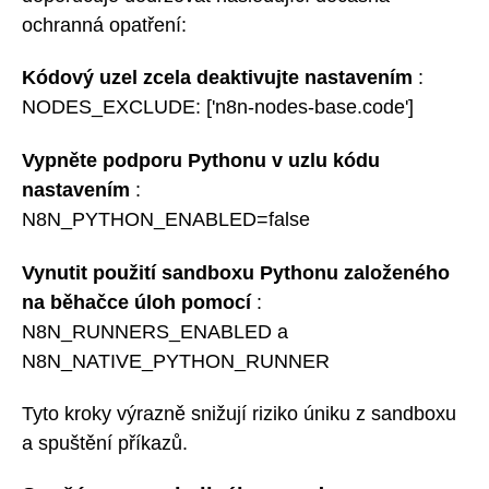
ochranná opatření:
Kódový uzel zcela deaktivujte nastavením
:
NODES_EXCLUDE: ['n8n-nodes-base.code']
Vypněte podporu Pythonu v uzlu kódu
nastavením
:
N8N_PYTHON_ENABLED=false
Vynutit použití sandboxu Pythonu založeného
na běhačce úloh pomocí
:
N8N_RUNNERS_ENABLED a
N8N_NATIVE_PYTHON_RUNNER
Tyto kroky výrazně snižují riziko úniku z sandboxu
a spuštění příkazů.