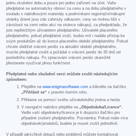
jednu zkušební dobu a pouze pro jedno zařízení na účet. Vaše
předplatné se automaticky obnoví za cenu a na dobu předplatného v
souladu s nabídkovými materiály a podmínkami registrační/nákupní
stránky (které jsou zde zahrnuty odkazem; ceny se mohou lišit v
závislosti na zemi nebo akci na stránce nákupu), za předpokladu, že
jste nepřetržitým uživatelem předplatného. Uživatelé placeného
předplatného, pokud předplatné zruší, budou mít i nadále přístup ke
svým produktům až do konce placeného období předplatného. Pokud
chcete obdržet vrácení peněz za aktuální období předplatného,
musíte předplatné zrušit a požádat o vrácení peněz do 30 dnů od
posledního nákupu. Po zpracování vrácení peněz okamžitě
přestanete využívat plnou funkčnost.
Předplatné nebo zkušební verzi můžete zrušit následujícím
způsobem:
Přejděte na
www.enigmasoftware.com
a klikněte na tlačítko
„Přihlásit se“
v pravém horním rohu.
Přihlaste se pomocí svého uživatelského jména a hesla.
V navigační nabídce přejděte na
„Objednávka/Licence“.
Vedle vaší objednávky/licence je k dispozici tlačítko pro
případné zrušení předplatného. Poznámka: Pokud máte více
objednávek/produktů, budete je muset zrušit jednotlivě.
V případě jakýchkoli dotazů nebo problémů můžete kontaktovat