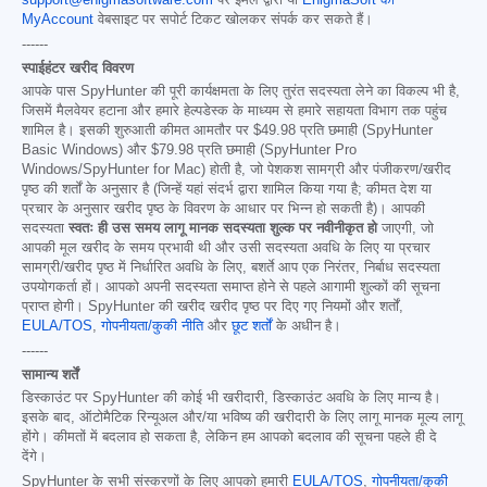
MyAccount
वेबसाइट पर सपोर्ट टिकट खोलकर संपर्क कर सकते हैं।
------
स्पाईहंटर खरीद विवरण
आपके पास SpyHunter की पूरी कार्यक्षमता के लिए तुरंत सदस्यता लेने का विकल्प भी है,
जिसमें मैलवेयर हटाना और हमारे हेल्पडेस्क के माध्यम से हमारे सहायता विभाग तक पहुंच
शामिल है। इसकी शुरुआती कीमत आमतौर पर
$49.98
प्रति छमाही (SpyHunter
Basic Windows) और
$79.98
प्रति छमाही (SpyHunter Pro
Windows/SpyHunter for Mac) होती है, जो पेशकश सामग्री और पंजीकरण/खरीद
पृष्ठ की शर्तों के अनुसार है (जिन्हें यहां संदर्भ द्वारा शामिल किया गया है; कीमत देश या
प्रचार के अनुसार खरीद पृष्ठ के विवरण के आधार पर भिन्न हो सकती है)। आपकी
सदस्यता
स्वतः ही उस समय लागू मानक सदस्यता शुल्क पर नवीनीकृत हो
जाएगी, जो
आपकी मूल खरीद के समय प्रभावी थी और उसी सदस्यता अवधि के लिए या प्रचार
सामग्री/खरीद पृष्ठ में निर्धारित अवधि के लिए, बशर्ते आप एक निरंतर, निर्बाध सदस्यता
उपयोगकर्ता हों। आपको अपनी सदस्यता समाप्त होने से पहले आगामी शुल्कों की सूचना
प्राप्त होगी। SpyHunter की खरीद खरीद पृष्ठ पर दिए गए नियमों और शर्तों,
EULA/TOS
,
गोपनीयता/कुकी नीति
और
छूट शर्तों
के अधीन है।
------
सामान्य शर्तें
डिस्काउंट पर SpyHunter की कोई भी खरीदारी, डिस्काउंट अवधि के लिए मान्य है।
इसके बाद, ऑटोमैटिक रिन्यूअल और/या भविष्य की खरीदारी के लिए लागू मानक मूल्य लागू
होंगे। कीमतों में बदलाव हो सकता है, लेकिन हम आपको बदलाव की सूचना पहले ही दे
देंगे।
SpyHunter के सभी संस्करणों के लिए आपको हमारी
EULA/TOS
,
गोपनीयता/कुकी