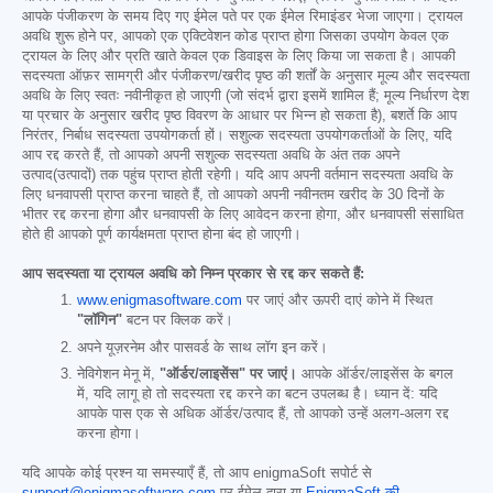
आपके पंजीकरण के समय दिए गए ईमेल पते पर एक ईमेल रिमाइंडर भेजा जाएगा। ट्रायल
अवधि शुरू होने पर, आपको एक एक्टिवेशन कोड प्राप्त होगा जिसका उपयोग केवल एक
ट्रायल के लिए और प्रति खाते केवल एक डिवाइस के लिए किया जा सकता है। आपकी
सदस्यता ऑफ़र सामग्री और पंजीकरण/खरीद पृष्ठ की शर्तों के अनुसार मूल्य और सदस्यता
अवधि के लिए स्वतः नवीनीकृत हो जाएगी (जो संदर्भ द्वारा इसमें शामिल हैं; मूल्य निर्धारण देश
या प्रचार के अनुसार खरीद पृष्ठ विवरण के आधार पर भिन्न हो सकता है), बशर्ते कि आप
निरंतर, निर्बाध सदस्यता उपयोगकर्ता हों। सशुल्क सदस्यता उपयोगकर्ताओं के लिए, यदि
आप रद्द करते हैं, तो आपको अपनी सशुल्क सदस्यता अवधि के अंत तक अपने
उत्पाद(उत्पादों) तक पहुंच प्राप्त होती रहेगी। यदि आप अपनी वर्तमान सदस्यता अवधि के
लिए धनवापसी प्राप्त करना चाहते हैं, तो आपको अपनी नवीनतम खरीद के 30 दिनों के
भीतर रद्द करना होगा और धनवापसी के लिए आवेदन करना होगा, और धनवापसी संसाधित
होते ही आपको पूर्ण कार्यक्षमता प्राप्त होना बंद हो जाएगी।
आप सदस्यता या ट्रायल अवधि को निम्न प्रकार से रद्द कर सकते हैं:
www.enigmasoftware.com
पर जाएं और ऊपरी दाएं कोने में स्थित
"लॉगिन"
बटन पर क्लिक करें।
अपने यूज़रनेम और पासवर्ड के साथ लॉग इन करें।
नेविगेशन मेनू में,
"ऑर्डर/लाइसेंस" पर जाएं।
आपके ऑर्डर/लाइसेंस के बगल
में, यदि लागू हो तो सदस्यता रद्द करने का बटन उपलब्ध है। ध्यान दें: यदि
आपके पास एक से अधिक ऑर्डर/उत्पाद हैं, तो आपको उन्हें अलग-अलग रद्द
करना होगा।
यदि आपके कोई प्रश्न या समस्याएँ हैं, तो आप enigmaSoft सपोर्ट से
support@enigmasoftware.com
पर ईमेल द्वारा या
EnigmaSoft की