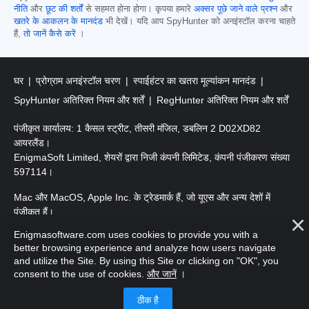
नीति
और
छूट की शर्तों
से सहमत होना होगा। कृपया हमारे
अक्सर पूछे जाने वाले प्रश्न
और
खतरे के आकलन के मानदंड
भी देखें। यदि आप SpyHunter को अनइंस्टॉल करना चाहते
हैं,
तो जानें कैसे करें
।
घर
प्रोग्राम अनइंस्टॉल चरण
स्पाईहंटर का खतरा मूल्यांकन मानदंड
SpyHunter अतिरिक्त नियम और शर्तें
RegHunter अतिरिक्त नियम और शर्तें
पंजीकृत कार्यालय: 1 कैसल स्ट्रीट, तीसरी मंजिल, डबलिन 2 D02XD82
आयरलैंड।
EnigmaSoft Limited, शेयरों द्वारा निजी कंपनी लिमिटेड, कंपनी पंजीकरण संख्या
597114।
Mac और MacOS, Apple Inc. के ट्रेडमार्क हैं, जो यूएस और अन्य देशों में
पंजीकृत हैं।
Enigmasoftware.com uses cookies to provide you with a
कॉपीराइट 2016-
2026
। EnigmaSoft Ltd. सर्वाधिकार सुरक्षित।
better browsing experience and analyze how users navigate
and utilize the Site. By using this Site or clicking on "OK", you
consent to the use of cookies.
और जानें
।