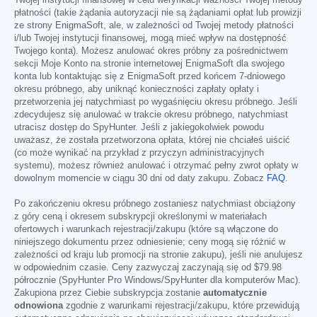
Twojej instytucji finansowej w celu weryfikacji ważności Twojej metody
płatności (takie żądania autoryzacji nie są żądaniami opłat lub prowizji
ze strony EnigmaSoft, ale, w zależności od Twojej metody płatności
i/lub Twojej instytucji finansowej, mogą mieć wpływ na dostępność
Twojego konta). Możesz anulować okres próbny za pośrednictwem
sekcji Moje Konto na stronie internetowej EnigmaSoft dla swojego
konta lub kontaktując się z EnigmaSoft przed końcem 7-dniowego
okresu próbnego, aby uniknąć konieczności zapłaty opłaty i
przetworzenia jej natychmiast po wygaśnięciu okresu próbnego. Jeśli
zdecydujesz się anulować w trakcie okresu próbnego, natychmiast
utracisz dostęp do SpyHunter. Jeśli z jakiegokolwiek powodu
uważasz, że została przetworzona opłata, której nie chciałeś uiścić
(co może wynikać na przykład z przyczyn administracyjnych
systemu), możesz również anulować i otrzymać pełny zwrot opłaty w
dowolnym momencie w ciągu 30 dni od daty zakupu. Zobacz
FAQ
.
Po zakończeniu okresu próbnego zostaniesz natychmiast obciążony
z góry ceną i okresem subskrypcji określonymi w materiałach
ofertowych i warunkach rejestracji/zakupu (które są włączone do
niniejszego dokumentu przez odniesienie; ceny mogą się różnić w
zależności od kraju lub promocji na stronie zakupu), jeśli nie anulujesz
w odpowiednim czasie. Ceny zazwyczaj zaczynają się od
$79.98
półrocznie (SpyHunter Pro Windows/SpyHunter dla komputerów Mac).
Zakupiona przez Ciebie subskrypcja zostanie
automatycznie
odnowiona
zgodnie z warunkami rejestracji/zakupu, które przewidują