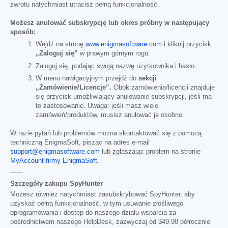
zwrotu natychmiast utracisz pełną funkcjonalność.
Możesz anulować subskrypcję lub okres próbny w następujący
sposób:
Wejdź na stronę
www.enigmasoftware.com
i kliknij przycisk
„Zaloguj się”
w prawym górnym rogu.
Zaloguj się, podając swoją nazwę użytkownika i hasło.
W menu nawigacyjnym przejdź do
sekcji
„Zamówienie/Licencje”.
Obok zamówienia/licencji znajduje
się przycisk umożliwiający anulowanie subskrypcji, jeśli ma
to zastosowanie. Uwaga: jeśli masz wiele
zamówień/produktów, musisz anulować je osobno.
W razie pytań lub problemów można skontaktować się z pomocą
techniczną EnigmaSoft, pisząc na adres e-mail
support@enigmasoftware.com
lub zgłaszając problem na stronie
MyAccount firmy EnigmaSoft
.
------
Szczegóły zakupu SpyHunter
Możesz również natychmiast zasubskrybować SpyHunter, aby
uzyskać pełną funkcjonalność, w tym usuwanie złośliwego
oprogramowania i dostęp do naszego działu wsparcia za
pośrednictwem naszego HelpDesk, zazwyczaj od
$49.98
półrocznie