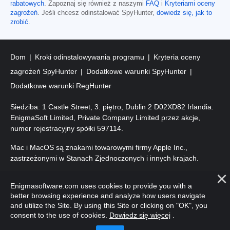
rabatowych
. Zapoznaj się również z naszymi
FAQ
i
Kryteriami oceny
zagrożeń
. Jeśli chcesz odinstalować SpyHunter,
dowiedz się, jak to
zrobić
.
Dom
Kroki odinstalowywania programu
Kryteria oceny
zagrożeń SpyHunter
Dodatkowe warunki SpyHunter
Dodatkowe warunki RegHunter
Siedziba: 1 Castle Street, 3. piętro, Dublin 2 D02XD82 Irlandia.
EnigmaSoft Limited, Private Company Limited przez akcje,
numer rejestracyjny spółki 597114.
Mac i MacOS są znakami towarowymi firmy Apple Inc.,
zastrzeżonymi w Stanach Zjednoczonych i innych krajach.
Prawa autorskie 2016-
2026
. EnigmaSoft Ltd. Wszelkie prawa
Enigmasoftware.com uses cookies to provide you with a
zastrzeżone.
better browsing experience and analyze how users navigate
and utilize the Site. By using this Site or clicking on "OK", you
consent to the use of cookies.
Dowiedz się więcej
.