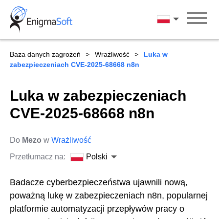
Skip
to
Polski
content
Baza danych zagrożeń
Wrażliwość
Luka w
zabezpieczeniach CVE-2025-68668 n8n
Luka w zabezpieczeniach
CVE-2025-68668 n8n
Do
Mezo
w
Wrażliwość
Przetłumacz na:
Polski
Badacze cyberbezpieczeństwa ujawnili nową,
poważną lukę w zabezpieczeniach n8n, popularnej
platformie automatyzacji przepływów pracy o