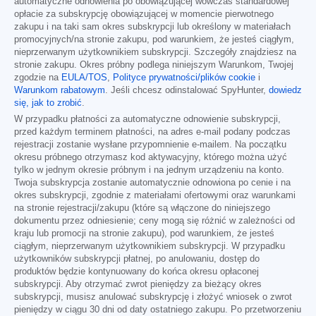
automatyczne odnowienia po obowiązującej wówczas standardowej
opłacie za subskrypcję obowiązującej w momencie pierwotnego
zakupu i na taki sam okres subskrypcji lub określony w materiałach
promocyjnych/na stronie zakupu, pod warunkiem, że jesteś ciągłym,
nieprzerwanym użytkownikiem subskrypcji. Szczegóły znajdziesz na
stronie zakupu. Okres próbny podlega niniejszym Warunkom, Twojej
zgodzie na
EULA/TOS
,
Polityce prywatności/plików cookie
i
Warunkom rabatowym
. Jeśli chcesz odinstalować SpyHunter,
dowiedz
się, jak to zrobić
.
W przypadku płatności za automatyczne odnowienie subskrypcji,
przed każdym terminem płatności, na adres e-mail podany podczas
rejestracji zostanie wysłane przypomnienie e-mailem. Na początku
okresu próbnego otrzymasz kod aktywacyjny, którego można użyć
tylko w jednym okresie próbnym i na jednym urządzeniu na konto.
Twoja subskrypcja zostanie automatycznie odnowiona po cenie i na
okres subskrypcji, zgodnie z materiałami ofertowymi oraz warunkami
na stronie rejestracji/zakupu (które są włączone do niniejszego
dokumentu przez odniesienie; ceny mogą się różnić w zależności od
kraju lub promocji na stronie zakupu), pod warunkiem, że jesteś
ciągłym, nieprzerwanym użytkownikiem subskrypcji. W przypadku
użytkowników subskrypcji płatnej, po anulowaniu, dostęp do
produktów będzie kontynuowany do końca okresu opłaconej
subskrypcji. Aby otrzymać zwrot pieniędzy za bieżący okres
subskrypcji, musisz anulować subskrypcję i złożyć wniosek o zwrot
pieniędzy w ciągu 30 dni od daty ostatniego zakupu. Po przetworzeniu