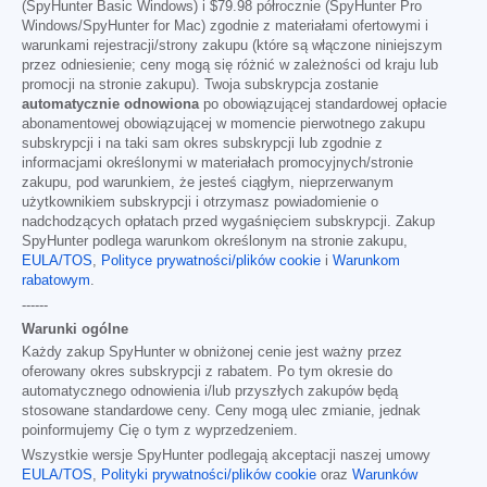
(SpyHunter Basic Windows) i
$79.98
półrocznie (SpyHunter Pro
Windows/SpyHunter for Mac) zgodnie z materiałami ofertowymi i
warunkami rejestracji/strony zakupu (które są włączone niniejszym
przez odniesienie; ceny mogą się różnić w zależności od kraju lub
promocji na stronie zakupu). Twoja subskrypcja zostanie
automatycznie odnowiona
po obowiązującej standardowej opłacie
abonamentowej obowiązującej w momencie pierwotnego zakupu
subskrypcji i na taki sam okres subskrypcji lub zgodnie z
informacjami określonymi w materiałach promocyjnych/stronie
zakupu, pod warunkiem, że jesteś ciągłym, nieprzerwanym
użytkownikiem subskrypcji i otrzymasz powiadomienie o
nadchodzących opłatach przed wygaśnięciem subskrypcji. Zakup
SpyHunter podlega warunkom określonym na stronie zakupu,
EULA/TOS
,
Polityce prywatności/plików cookie
i
Warunkom
rabatowym
.
------
Warunki ogólne
Każdy zakup SpyHunter w obniżonej cenie jest ważny przez
oferowany okres subskrypcji z rabatem. Po tym okresie do
automatycznego odnowienia i/lub przyszłych zakupów będą
stosowane standardowe ceny. Ceny mogą ulec zmianie, jednak
poinformujemy Cię o tym z wyprzedzeniem.
Wszystkie wersje SpyHunter podlegają akceptacji naszej umowy
EULA/TOS
,
Polityki prywatności/plików cookie
oraz
Warunków