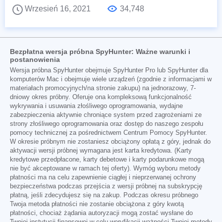
Wrzesień 16, 2021
34,748
Bezpłatna wersja próbna SpyHunter: Ważne warunki i
postanowienia
Wersja próbna SpyHunter obejmuje SpyHunter Pro lub SpyHunter dla
komputerów Mac i obejmuje wiele urządzeń (zgodnie z informacjami w
materiałach promocyjnych/na stronie zakupu) na jednorazowy, 7-
dniowy okres próbny. Oferuje ona kompleksową funkcjonalność
wykrywania i usuwania złośliwego oprogramowania, wydajne
zabezpieczenia aktywnie chroniące system przed zagrożeniami ze
strony złośliwego oprogramowania oraz dostęp do naszego zespołu
pomocy technicznej za pośrednictwem Centrum Pomocy SpyHunter.
W okresie próbnym nie zostaniesz obciążony opłatą z góry, jednak do
aktywacji wersji próbnej wymagana jest karta kredytowa. (Karty
kredytowe przedpłacone, karty debetowe i karty podarunkowe mogą
nie być akceptowane w ramach tej oferty). Wymóg wyboru metody
płatności ma na celu zapewnienie ciągłej i nieprzerwanej ochrony
bezpieczeństwa podczas przejścia z wersji próbnej na subskrypcję
płatną, jeśli zdecydujesz się na zakup. Podczas okresu próbnego
Twoja metoda płatności nie zostanie obciążona z góry kwotą
płatności, chociaż żądania autoryzacji mogą zostać wysłane do