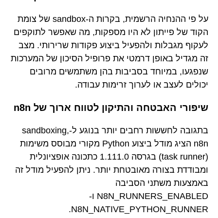
על פי ההנחיה הרשמית, בקרות ה-sandbox של צומת
הקוד של פייתון לא היו מספקות, מה שאפשר לתוקפים
לעקוף מגבלות ולהפעיל ביצוע פקודות שרירותי. מצב
זה מגדיל באופן דרמטי את פרופיל הסיכון של המערכות
שנפגעו, במיוחד בסביבות בהן משתמשים מרובים
יכולים לעצב או לערוך זרימות עבודה.
שיפורי האבטחה והתיקון לטווח ארוך של n8n
בתגובה לחששות רחבים יותר בנוגע ל-sandboxing,
n8n הציג מודל ביצוע Python מקורי מבוסס משימות
(task runner) בגרסה 1.111.0 כתכונה אופציונלית
ומבודדת בצורה מאובטחת יותר. ניתן להפעיל מודל זה
באמצעות משתני הסביבה
N8N_RUNNERS_ENABLED ו-
N8N_NATIVE_PYTHON_RUNNER.