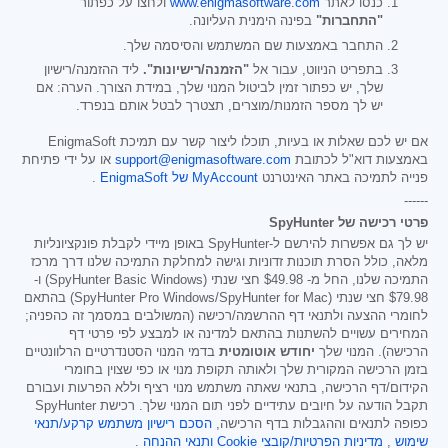
כנסו לאתר
www.enigmasoftware.com
ולחצו על כפתור
"התחברות"
בפינה הימנית העליונה.
התחבר באמצעות שם המשתמש והסיסמה שלך.
בתפריט הניווט, עבור אל
"הזמנה/רישיונות".
ליד ההזמנה/רישיון
שלך, יש כפתור זמין לביטול המנוי שלך, במידת הצורך. הערה: אם
יש לך מספר הזמנות/מוצרים, תצטרך לבטל אותם בנפרד.
אם יש לכם שאלות או בעיות, תוכלו ליצור קשר עם תמיכת EnigmaSoft
באמצעות דוא"ל לכתובת
support@enigmasoftware.com
או על ידי פתיחת
פנייה לתמיכה באתר האינטרנט
MyAccount של EnigmaSoft
.
------
פרטי רכישה של SpyHunter
יש לך גם אפשרות להירשם ל-SpyHunter באופן מיידי לקבלת פונקציונליות
מלאה, כולל הסרת תוכנות זדוניות וגישה למחלקת התמיכה שלנו דרך מרכז
התמיכה שלנו, החל מ-
$49.98
חצי שנתי (SpyHunter Basic Windows) ו-
$79.98
חצי שנתי (SpyHunter Pro Windows/SpyHunter for Mac) בהתאם
לחומרי ההצעה ולתנאי דף ההרשמה/רכישה (המשולבים במסמך זה כהפניה;
המחירים עשויים להשתנות בהתאם למדינה או למבצע לפי פרטי דף
הרכישה). המנוי שלך
יחודש אוטומטית
בדמי המנוי הסטנדרטיים הרלוונטיים
בזמן הרכישה המקורית שלך ולאותה תקופת מנוי או כפי שצוין בחומרי
הקידום/דף הרכישה, בתנאי שאתה משתמש מנוי רציף וללא הפרעות ועבורם
תקבל הודעה על חיובים עתידיים לפני תום המנוי שלך. רכישת SpyHunter
כפופה לתנאים וההגבלות בדף הרכישה,
הסכם רישיון משתמש קרקע/תנאי
שימוש
,
מדיניות הפרטיות/קובצי Cookie
ותנאי ההנחה
.