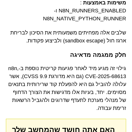
משימות באמצעות
:
N8N_RUNNERS_ENABLED ו-
N8N_NATIVE_PYTHON_RUNNER
שלבים אלה מפחיתים משמעותית את הסיכון לבריחת
ארגז חול (sandbox escape) ולביצוע פקודות.
חלק ממגמה מדאיגה
גילוי זה מגיע מיד לאחר פגיעות קריטית נוספת ב-n8n,
CVE-2025-68613 (גם היא מדורגת 9.9 CVSS), אשר
עלולה להוביל גם היא להפעלת קוד שרירותית בתנאים
מסוימים. יחד, בעיות אלו מדגישות את הצורך הדחוף
של מנהלי מערכת לתעדף שדרוגים ולהגביל הרשאות
זרימת עבודה.
האם אתה חושד שהמחשב שלך