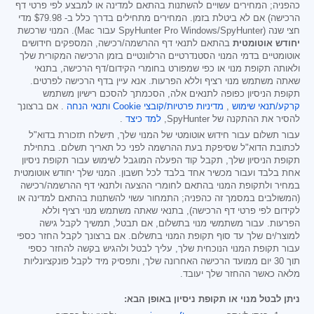
כהפניה; המחירים עשויים להשתנות בהתאם למדינה או למבצע לפי פרטי דף
הרכישה) אם לא ביטלת בזמן. המחירים מתחילים בדרך כלל ב-
$79.98
מדי
חצי שנה (SpyHunter Pro Windows/SpyHunter עבור Mac). המנוי שרכשת
יחודש אוטומטית
בהתאם לתנאי דף ההרשמה/רכישה, המספקים חידושים
אוטומטיים בדמי המנוי הסטנדרטיים הרלוונטיים בזמן הרכישה המקורית שלך
ולאותה תקופת מנוי או כפי שמפורט בחומרי הקידום/דף הרכישה, בתנאי
שאתה משתמש מנוי רציף וללא הפרעות. אנא עיין בדף הרכישה לפרטים.
תקופת הניסיון כפופה לתנאים אלה, הסכמתך להסכם רישיון משתמש
קרקע/תנאי שימוש
,
מדיניות פרטיות/קובצי Cookie
ותנאי הנחה
. אם ברצונך
להסיר את ההתקנה של SpyHunter,
למד כיצד
.
עבור תשלום עבור חידוש אוטומטי של המנוי שלך, תישלח תזכורת בדוא"ל
לכתובת הדוא"ל שסיפקת בעת ההרשמה לפני כל תאריך תשלום. בתחילת
תקופת הניסיון שלך, תקבל קוד הפעלה המוגבל לשימוש עבור תקופת ניסיון
אחת בלבד ועבור מכשיר אחד בלבד לכל חשבון. המנוי שלך יחודש אוטומטית
במחיר ולתקופת המנוי בהתאם לחומרי ההצעה ולתנאי דף ההרשמה/רכישה
(המשולבים במסמך זה כהפניה; התמחור עשוי להשתנות בהתאם למדינה או
לקידום לפי פרטי דף הרכישה), בתנאי שאתה משתמש מנוי רציף וללא
הפרעות. עבור משתמשי מנוי בתשלום, אם תבטל, תמשיך לקבל גישה
למוצר/ים שלך עד סוף תקופת המנוי בתשלום. אם ברצונך לקבל החזר כספי
עבור תקופת המנוי הנוכחית שלך, עליך לבטל ולהגיש בקשה להחזר כספי
תוך 30 יום ממועד הרכישה האחרונה שלך, ותפסיק מיד לקבל פונקציונליות
מלאה כאשר ההחזר שלך יעובד.
ניתן לבטל מנוי או תקופת ניסיון באופן הבא: