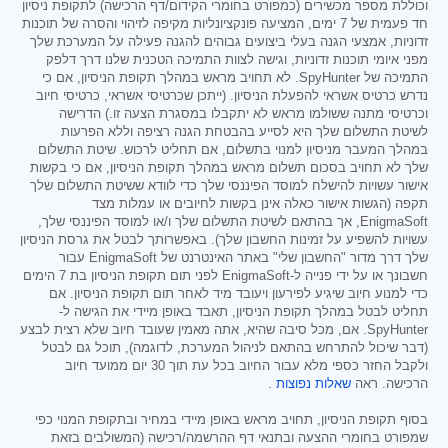
וכוללת מספר מכשירים (כמפורט בחומרי הקידום/דף הרכישה) לתקופת ניסיון
חד פעמית של 7 ימים, המציעה פונקציונליות מקיפה לזיהוי והסרה של תוכנות
זדוניות, אמצעי הגנה בעלי ביצועים גבוהים להגנה פעילה על המערכת שלך
מפני איומי תוכנות זדוניות, וגישה לצוות התמיכה הטכנית שלנו דרך דלפק
התמיכה של SpyHunter. לא תחויב מראש במהלך תקופת הניסיון, אם כי
נדרש כרטיס אשראי להפעלת הניסיון. (ייתכן שכרטיסי אשראי, כרטיסי חיוב
וכרטיסי מתנה ששולמו מראש לא יתקבלו במסגרת הצעה זו.) הדרישה
לשיטת התשלום שלך היא לסייע בהבטחת הגנה רציפה וללא הפרעות
במהלך המעבר מניסיון למנוי בתשלום, אם תחליט לרכוש. שיטת התשלום
שלך לא תחויב בסכום תשלום מראש במהלך תקופת הניסיון, אם כי בקשות
אישור עשויות להישלח למוסד הפיננסי שלך כדי לוודא ששיטת התשלום שלך
תקפה (הגשות אישור כאלה אינן בקשות לחיובים או עמלות מצד
EnigmaSoft, אך בהתאם לשיטת התשלום שלך ו/או למוסד הפיננסי שלך,
עשויות להשפיע על זמינות החשבון שלך). באפשרותך לבטל את גרסת הניסיון
שלך דרך מדור "החשבון שלי" באתר האינטרנט של EnigmaSoft עבור
חשבונך או על ידי פנייה ל-EnigmaSoft לפני תום תקופת הניסיון בת 7 הימים
כדי למנוע חיוב שיגיע לפירעון ויעובד מיד לאחר תום תקופת הניסיון. אם
תחליט לבטל במהלך תקופת הניסיון, תאבד באופן מיידי את הגישה ל-
SpyHunter. אם, מכל סיבה שהיא, אתה מאמין שעובד חיוב שלא רצית לבצע
(דבר שיכול להתרחש בהתאם לניהול המערכת, לדוגמה), תוכל גם לבטל
ולקבל החזר כספי מלא עבור החיוב בכל עת תוך 30 יום ממועד חיוב
הרכישה. ראה
שאלות נפוצות
.
בסוף תקופת הניסיון, תחויב מראש באופן מיידי במחיר ובתקופת המנוי כפי
שמפורט בחומרי ההצעה ובתנאי דף ההרשמה/רכישה (המשולבים בזאת