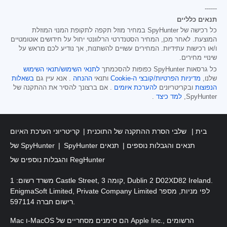
------
תנאים כלליים
כל רכישה של SpyHunter במחיר מוזל תקפה לתקופת המנוי המוזלת
המוצעת. לאחר מכן, המחיר הסטנדרטי הרלוונטי יחול על חידושים אוטומטיים
ו/או רכישות עתידיות. המחירים עשויים להשתנות, אך נודיע לכם מראש על
שינויי מחירים.
כל גרסאות SpyHunter כפופות להסכמתך
לתנאי השימוש/תנאי השימוש
שלנו,
מדיניות הפרטיות/קובצי ה-Cookie
ותנאי
ההנחה
. אנא עיין גם
בשאלות
הנפוצות
ובקריטריונים
להערכת איומים
. אם ברצונך להסיר את ההתקנה של
SpyHunter,
למד כיצד
.
בית
שלבי הסרת ההתקנה של התוכנית
קריטריוני הערכת האיום
SpyHunter תנאים והגבלות נוספים
תנאים
של SpyHunter
והגבלות נוספים של RegHunter
משרד רשום: 1 Castle Street, קומה 3, Dublin 2 D02XD82 Ireland.
EnigmaSoft Limited, Private Company Limited לפי מניות, מספר
רישום חברה 597114.
Mac ו-MacOS הם סימנים מסחריים של Apple Inc., הרשומים