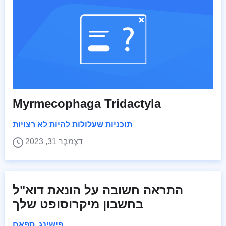
Myrmecophaga Tridactyla
תוכניות שעלולות להיות לא רצויות
דֵצֶמבֶּר 31, 2023
התראה חשובה על הונאת דוא"ל
בחשבון מיקרוסופט שלך
פישינג
,
ספאם