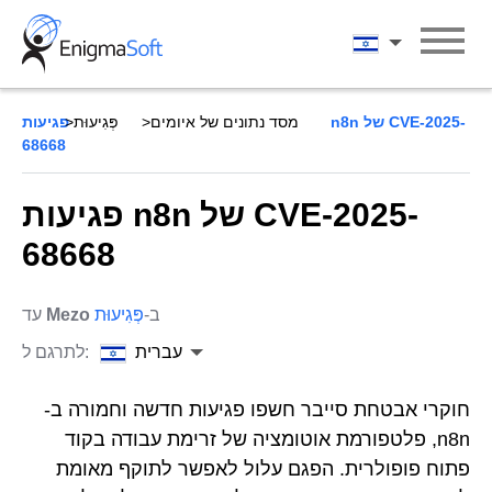
Skip
to
עברית
content
מסד נתונים של איומים
פְּגִיעוּת
פגיעות n8n של CVE-2025-
68668
פגיעות n8n של CVE-2025-
68668
ב-
פְּגִיעוּת
Mezo
עד
עברית
לתרגם ל:
חוקרי אבטחת סייבר חשפו פגיעות חדשה וחמורה ב-
n8n, פלטפורמת אוטומציה של זרימת עבודה בקוד
פתוח פופולרית. הפגם עלול לאפשר לתוקף מאומת