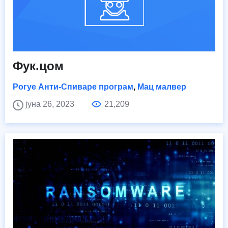
Фук.цом
Рогуе Анти-Спиваре програм
,
Мац малвер
јуна 26, 2023
21,209