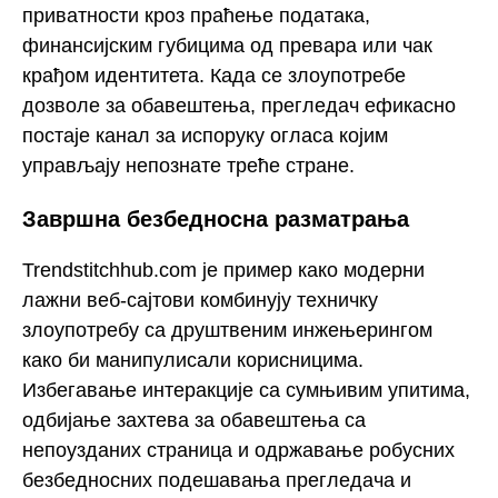
приватности кроз праћење података,
финансијским губицима од превара или чак
крађом идентитета. Када се злоупотребе
дозволе за обавештења, прегледач ефикасно
постаје канал за испоруку огласа којим
управљају непознате треће стране.
Завршна безбедносна разматрања
Trendstitchhub.com је пример како модерни
лажни веб-сајтови комбинују техничку
злоупотребу са друштвеним инжењерингом
како би манипулисали корисницима.
Избегавање интеракције са сумњивим упитима,
одбијање захтева за обавештења са
непоузданих страница и одржавање робусних
безбедносних подешавања прегледача и