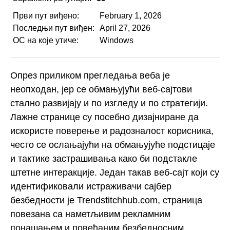
Први пут виђено:
February 1, 2026
Последњи пут виђен:
April 27, 2026
ОС на које утиче:
Windows
Опрез приликом прегледања веба је
неопходан, јер се обмањујући веб-сајтови
стално развијају и по изгледу и по стратегији.
Лажне странице су посебно дизајниране да
искористе поверење и радозналост корисника,
често се ослањајући на обмањујуће подстицаје
и тактике застрашивања како би подстакле
штетне интеракције. Један такав веб-сајт који су
идентификовали истраживачи сајбер
безбедности је Trendstitchhub.com, страница
повезана са наметљивим рекламним
понашањем и повећаним безбедносним