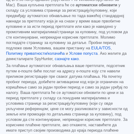
Mac). Ваша купљена претплата ће се
аутоматски обновити
у
складу са условима странице за регистрацију/куповину, који
предвиђају аутоматско обнављање по тада важећој стандардној
накнади за претплату која је на снази у време ваше првобитне
куповине и за исти период претплате или како је наведено у
промотивним материјалима/страници за куповину, под условом да
сте континуирани, непрекидни корисник претплате. Молимо
погледајте страницу за куповину за детаље. Пробни период
подлеже овим Условима, вашем пристанку на
EULA/TOS
,
Политику приватности/колачића
и
Услове попуста
. Ако желите да
деинсталирате SpyHunter,
сазнајте како
.
За плаћање аутоматског обнављања ваше претплате, подсетник
путем е-поште биће послат на адресу е-поште коју сте навели
приликом регистрације пре сваког датума плаћања. На почетку
пробног периода, добићете активациони код који је ограничен на
коришћење само за један пробни период и само за један уређај по
налогу. Ваша претплата ће се аутоматски обновити по цени и за
период претплате у складу са понудним материјалима и
условима странице за регистрацију/куповину (који су овде
укључени референцом; цене се могу разликовати у зависности од
земље или промоције по детаљима странице за куповину), под
условом да сте континуирани, непрекидни корисник претплате. За
кориснике плаћене претплате, ако откажете, наставићете да
имате приступ својим производима до краја периода плаћене