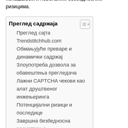
ризицима.
Преглед садржаја
Преглед сајта
Trendstitchhub.com
Обмањујуће преваре и
динамички садржај
Злоупотреба дозвола за
обавештења прегледача
Лажни CAPTCHA чекови као
алат друштвеног
инжењеринга
Потенцијални ризици и
последице
Завршна безбедносна