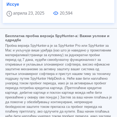
Иссуе
априла 23, 2025
20,594
Бесплатна пробна верзија SpyHunter-а: Важни услови и
одредбе
Пробна верзија SpyHunter-а је за SpyHunter Pro или SpyHunter за
Mac и укључује више уређаја (као што је наведено у промотивним
материјалима/страници за куповину) за једнократни пробни
период од 7 дана, нудећи свеобухватну функционалност за
откривање и уклањање злонамерног софтвера, високо ефикасне
заштитне механизме за активну заштиту вашег система од
претњи злонамерног софтвера и приступ нашем тиму за техничку
подршку путем SpyHunter HelpDesk-а. Неће вам бити наплаћено
унапред током пробног периода, иако је за активирање пробног
периода потребна кредитна картица. (Претплаћене кредитне
картице, дебитне картице и поклон картице можда неће бити
прихваћене у оквиру ове понуде.) Захтев за ваш начин плаћања је
да помогне у обезбеђивању континуиране, непрекидне
безбедносне заштите током преласка са пробног периода на
плаћену претплату, ако одлучите да купите. Ваш начин плаћања
неће бити наплаћен унапред током пробног периода, иако захтеви