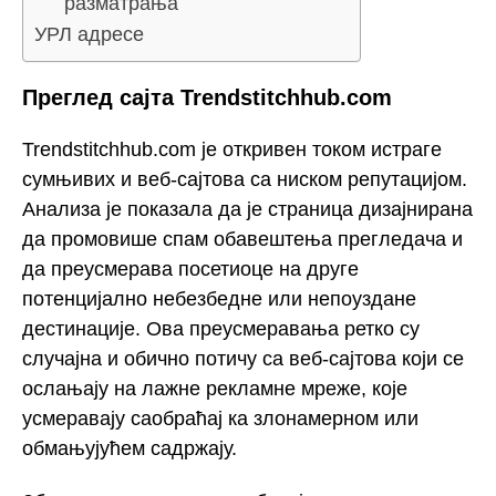
разматрања
УРЛ адресе
Преглед сајта Trendstitchhub.com
Trendstitchhub.com је откривен током истраге
сумњивих и веб-сајтова са ниском репутацијом.
Анализа је показала да је страница дизајнирана
да промовише спам обавештења прегледача и
да преусмерава посетиоце на друге
потенцијално небезбедне или непоуздане
дестинације. Ова преусмеравања ретко су
случајна и обично потичу са веб-сајтова који се
ослањају на лажне рекламне мреже, које
усмеравају саобраћај ка злонамерном или
обмањујућем садржају.