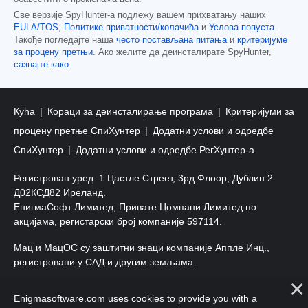
Све верзије SpyHunter-а подлежу вашем прихватању наших
EULA/TOS
,
Политике приватности/колачића
и
Услова попуста
.
Такође погледајте наша
често постављана питања
и
критеријуме
за процену претњи
. Ако желите да деинсталирате SpyHunter,
сазнајте како
.
Кућа
Кораци за деинсталирање програма
Критеријуми за
процену претње СпиХунтер
Додатни услови и одредбе
СпиХунтер
Додатни услови и одредбе РегХунтер-а
Регистрован уред: 1 Цастле Стреет, 3рд Флоор, Дублин 2
Д02КСД82 Иреланд.
ЕнигмаСофт Лимитед, Привате Цомпани Лимитед по
акцијама, регистарски број компаније 597114.
Мац и МацОС су заштитни знаци компаније Аппле Инц.,
регистровани у САД и другим земљама.
Ауторско право 2016-
2026
. ЕнигмаСофт Лтд. Сва права
Enigmasoftware.com uses cookies to provide you with a
задржана.