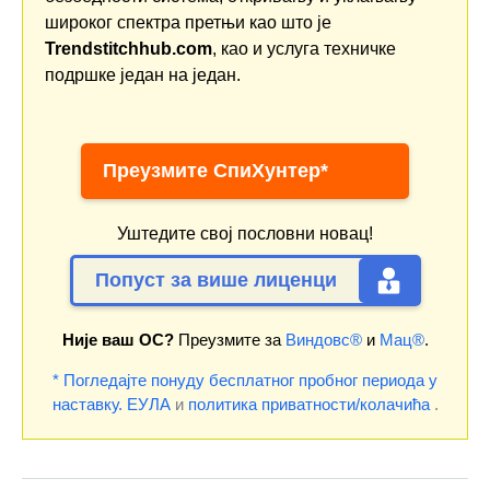
широког спектра претњи као што је
Trendstitchhub.com
, као и услуга техничке
подршке један на један.
Преузмите СпиХунтер*
Уштедите свој пословни новац!
Попуст за више лиценци
Није ваш ОС?
Преузмите за
Виндовс®
и
Мац®
.
* Погледајте понуду бесплатног пробног периода у
наставку.
ЕУЛА
и
политика приватности/колачића
.