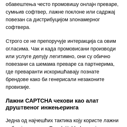
обавештења често промовишу онлајн преваре,
сумњив софтвер, лажне поклоне или садржај
повезан са дистрибуцијом злонамерног
софтвера.
Строго се не препоручује интеракција са овим
огласима. Чак и када промовисани производи
или услуге делују легитимно, они су обично
повезани са шемама преваре са партнерима,
где преваранти искоришћавају познате
брендове како би генерисали незаконите
провизије.
Лажни CAPTCHA чекови као алат
друштвеног инжењеринга
Једна од најчешћих тактика коју користе лажни