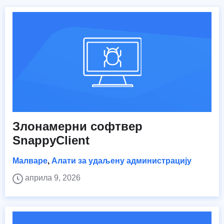
Злонамерни софтвер
SnappyClient
Малваре
,
Алати за удаљену администрацију
априла 9, 2026