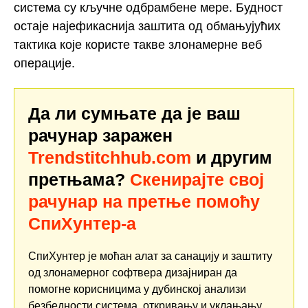
система су кључне одбрамбене мере. Будност
остаје најефикаснија заштита од обмањујућих
тактика које користе такве злонамерне веб
операције.
Да ли сумњате да је ваш
рачунар заражен
Trendstitchhub.com
и другим
претњама?
Скенирајте свој
рачунар на претње помоћу
СпиХунтер-а
СпиХунтер је моћан алат за санацију и заштиту
од злонамерног софтвера дизајниран да
помогне корисницима у дубинској анализи
безбедности система, откривању и уклањању