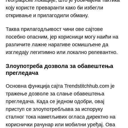
коју користе преваранти како би избегли
откривање и прилагодили обману.
Таква прилагодљивост чини ове сајтове
посебно опасним, јер корисници могу наићи на
различите лажне наративе осмишљене да
изгледају легитимно или локално релевантно.
Злоупотреба дозвола за обавештења
прегледача
Основна функција сајта Trendstitchhub.com је
тражење дозволе за слање обавештења
прегледача. Када се једном одобри, овај
приступ се злоупотребљава за испоруку
сталног тока наметљивих огласа директно на
кориснички рачунар или мобилни уређај. Ова