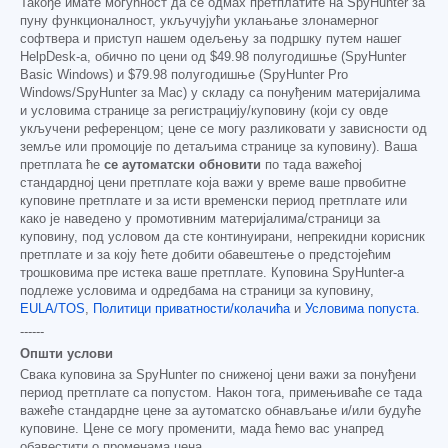
Такође имате могућност да се одмах претплатите на SpyHunter за
пуну функционалност, укључујући уклањање злонамерног
софтвера и приступ нашем одељењу за подршку путем нашег
HelpDesk-а, обично по цени од
$49.98
полугодишње (SpyHunter
Basic Windows) и
$79.98
полугодишње (SpyHunter Pro
Windows/SpyHunter за Mac) у складу са понуђеним материјалима
и условима странице за регистрацију/куповину (који су овде
укључени референцом; цене се могу разликовати у зависности од
земље или промоције по детаљима странице за куповину). Ваша
претплата ће
се аутоматски обновити
по тада важећој
стандардној цени претплате која важи у време ваше првобитне
куповине претплате и за исти временски период претплате или
како је наведено у промотивним материјалима/страници за
куповину, под условом да сте континуирани, непрекидни корисник
претплате и за коју ћете добити обавештење о предстојећим
трошковима пре истека ваше претплате. Куповина SpyHunter-а
подлеже условима и одредбама на страници за куповину,
EULA/TOS
,
Политици приватности/колачића
и
Условима попуста
.
------
Општи услови
Свака куповина за SpyHunter по сниженој цени важи за понуђени
период претплате са попустом. Након тога, примењиваће се тада
важеће стандардне цене за аутоматско обнављање и/или будуће
куповине. Цене се могу променити, мада ћемо вас унапред
обавестити о променама цена.