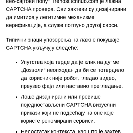
веб-сајтови попут Trendstitchhub.com је лажна
CAPTCHA провера. Ови захтеви су дизајнирани
да имитирају легитимне механизме
верификације, а служе потпуно другој сврси.
Типични знаци упозорења на лажне покушаје
CAPTCHA укључују следеће:
Упутства која тврде да је клик на дугме
„Дозволи“ неопходан да би се потврдило
да корисник није робот, гледао видео,
преузео фајл или наставио прегледање.
Лоше дизајнирани или превише
поједностављени CAPTCHA визуелни
прикази који не подсећају на оне које
користе реномирани сервиси.
Недостатак контекста, као што је захтев