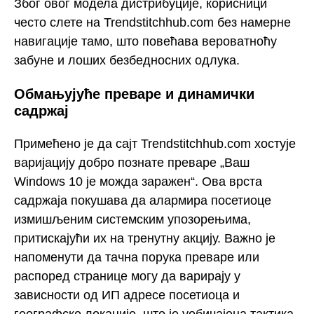
Због овог модела дистрибуције, корисници
често слете на Trendstitchhub.com без намерне
навигације тамо, што повећава вероватноћу
забуне и лоших безбедносних одлука.
Обмањујуће преваре и динамички
садржај
Примећено је да сајт Trendstitchhub.com хостује
варијацију добро познате преваре „Ваш
Windows 10 је можда заражен“. Ова врста
садржаја покушава да алармира посетиоце
измишљеним системским упозорењима,
притискајући их на тренутну акцију. Важно је
напоменути да тачна порука преваре или
распоред странице могу да варирају у
зависности од ИП адресе посетиоца и
географске локације, што је уобичајена тактика