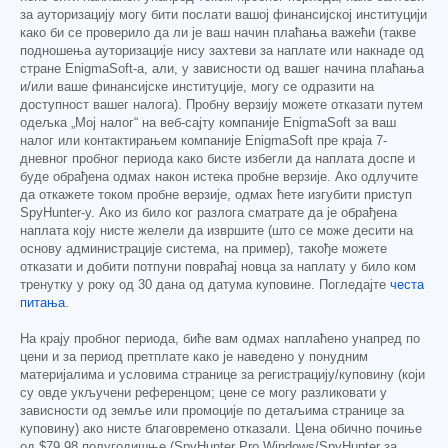
за ауторизацију могу бити послати вашој финансијској институцији
како би се проверило да ли је ваш начин плаћања важећи (такве
подношења ауторизације нису захтеви за наплате или накнаде од
стране EnigmaSoft-а, али, у зависности од вашег начина плаћања
и/или ваше финансијске институције, могу се одразити на
доступност вашег налога). Пробну верзију можете отказати путем
одељка „Мој налог“ на веб-сајту компаније EnigmaSoft за ваш
налог или контактирањем компаније EnigmaSoft пре краја 7-
дневног пробног периода како бисте избегли да наплата доспе и
буде обрађена одмах након истека пробне верзије. Ако одлучите
да откажете током пробне верзије, одмах ћете изгубити приступ
SpyHunter-у. Ако из било ког разлога сматрате да је обрађена
наплата коју нисте желели да извршите (што се може десити на
основу администрације система, на пример), такође можете
отказати и добити потпуни повраћај новца за наплату у било ком
тренутку у року од 30 дана од датума куповине. Погледајте
честа
питања
.
На крају пробног периода, биће вам одмах наплаћено унапред по
цени и за период претплате како је наведено у понудним
материјалима и условима странице за регистрацију/куповину (који
су овде укључени референцом; цене се могу разликовати у
зависности од земље или промоције по детаљима странице за
куповину) ако нисте благовремено отказали. Цена обично почиње
од
$79.98
полугодишње (SpyHunter Pro Windows/SpyHunter за