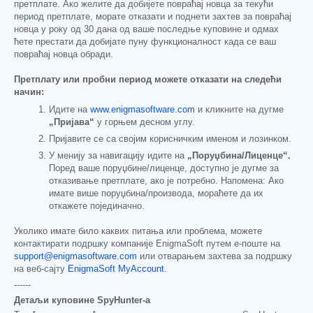
претплате. Ако желите да добијете повраћај новца за текући
период претплате, морате отказати и поднети захтев за повраћај
новца у року од 30 дана од ваше последње куповине и одмах
ћете престати да добијате пуну функционалност када се ваш
повраћај новца обради.
Претплату или пробни период можете отказати на следећи
начин:
Идите на
www.enigmasoftware.com
и кликните на дугме
„Пријава“
у горњем десном углу.
Пријавите се са својим корисничким именом и лозинком.
У менију за навигацију идите на
„Поруџбина/Лиценце“.
Поред ваше поруџбине/лиценце, доступно је дугме за
отказивање претплате, ако је потребно. Напомена: Ако
имате више поруџбина/производа, мораћете да их
откажете појединачно.
Уколико имате било каквих питања или проблема, можете
контактирати подршку компаније EnigmaSoft путем е-поште на
support@enigmasoftware.com
или отварањем захтева за подршку
на веб-сајту
EnigmaSoft MyAccount
.
------
Детаљи куповине SpyHunter-а