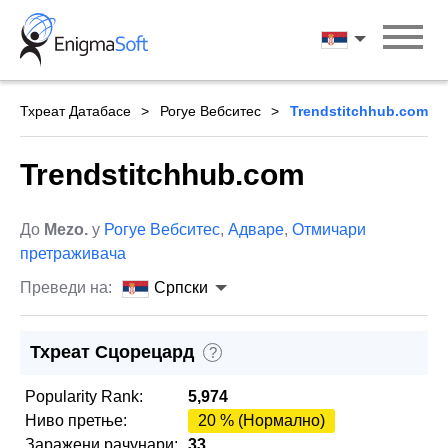
Skip
to
Српски
content
Тхреат Датабасе
Рогуе Вебситес
Trendstitchhub.com
Trendstitchhub.com
До
Mezo.
у
Рогуе Вебситес
,
Адваре
,
Отмичари
претраживача
Преведи на:
Српски
Тхреат Сцорецард
?
Popularity Rank:
5,974
Ниво претње:
20 % (Нормално)
Заражени рачунари:
33