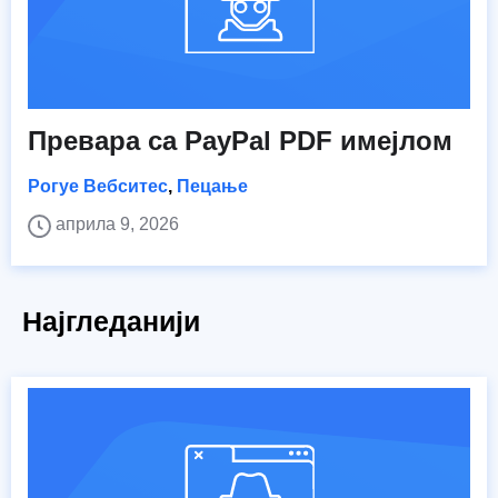
Превара са PayPal PDF имејлом
Рогуе Вебситес
,
Пецање
априла 9, 2026
Најгледанији