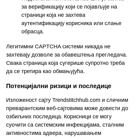
за верификацију који се појављује на
страници која не захтева
аутентификацију корисника или слање
обрасца.
Легитимни CAPTCHA системи никада не
захтевају дозволе за обавештења прегледача.
Свака страница која сугерише супротно треба
да се третира као обмањујућа.
Потенцијални ризици и последице
Изложеност сајту Trendstitchhub.com и сличним
преварантским веб-сајтовима може довести до
озбиљних последица. Корисници се могу
суочити са системским инфекцијама, сталним
активностима адвера, нарушавањем