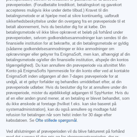
prøveperioden. (Forudbetalte kreditkort, betalingskort og gavekort
accepteres muligvis ikke under dette tilbud.) Kravet til din
betalingsmetode er at hjælpe med at sikre kontinuerlig, uafbrudt
sikkerhedsbeskyttelse under din overgang fra en prøveperiode til et
betalt abonnement, hvis du beslutter dig for at købe. Din
betalingsmetode vil ikke blive opkrævet et beløb på forhånd under
prøveperioden, selvom godkendelsesanmodninger kan sendes til din
finansielle institution for at bekræfte, at din betalingsmetode er gyldig
(sådanne godkendelsesanmodninger er ikke anmodninger om
opkrævninger eller gebyrer fra EnigmaSoft, men kan, afhængigt af din
betalingsmetode og/eller din finansielle institution, afspejle din kontos
tilgængelighed). Du kan annullere din prøveperiode via afsnittet Min
Konto på EnigmaSofts hjemmeside for din konto eller ved at kontakte
EnigmaSoft inden udgangen af den 7-dages prøveperiode for at
undgå, at et gebyr forfalder og behandles umiddelbart efter, at din
prøveperiode udløber. Hvis du beslutter dig for at annullere under din
prøveperiode, mister du øjeblikkeligt adgangen til SpyHunter. Hvis du
af en eller anden grund mener, at en betaling er blevet behandlet, som
du ikke ønskede at foretage (hvilket f.eks. kan ske baseret på
systemadministration), kan du også annullere og modtage fuld
refusion for betalingen når som helst inden for 30 dage efter
købsdatoen. Se
Ofte stillede spørgsmål
.
Ved afslutningen af prøveperioden vil du blive faktureret på forhånd