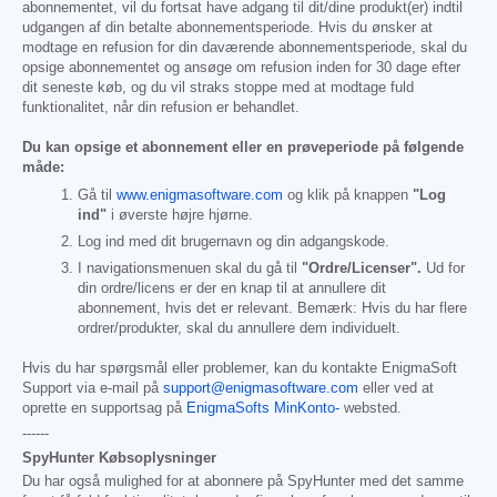
abonnementet, vil du fortsat have adgang til dit/dine produkt(er) indtil
udgangen af din betalte abonnementsperiode. Hvis du ønsker at
modtage en refusion for din daværende abonnementsperiode, skal du
opsige abonnementet og ansøge om refusion inden for 30 dage efter
dit seneste køb, og du vil straks stoppe med at modtage fuld
funktionalitet, når din refusion er behandlet.
Du kan opsige et abonnement eller en prøveperiode på følgende
måde:
Gå til
www.enigmasoftware.com
og klik på knappen
"Log
ind"
i øverste højre hjørne.
Log ind med dit brugernavn og din adgangskode.
I navigationsmenuen skal du gå til
"Ordre/Licenser".
Ud for
din ordre/licens er der en knap til at annullere dit
abonnement, hvis det er relevant. Bemærk: Hvis du har flere
ordrer/produkter, skal du annullere dem individuelt.
Hvis du har spørgsmål eller problemer, kan du kontakte EnigmaSoft
Support via e-mail på
support@enigmasoftware.com
eller ved at
oprette en supportsag på
EnigmaSofts MinKonto-
websted.
------
SpyHunter Købsoplysninger
Du har også mulighed for at abonnere på SpyHunter med det samme