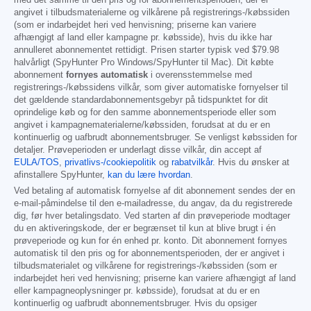
med det samme til den pris og for abonnementsperioden, der er
angivet i tilbudsmaterialerne og vilkårene på registrerings-/købssiden
(som er indarbejdet heri ved henvisning; priserne kan variere
afhængigt af land eller kampagne pr. købsside), hvis du ikke har
annulleret abonnementet rettidigt. Prisen starter typisk ved
$79.98
halvårligt (SpyHunter Pro Windows/SpyHunter til Mac). Dit købte
abonnement
fornyes automatisk
i overensstemmelse med
registrerings-/købssidens vilkår, som giver automatiske fornyelser til
det gældende standardabonnementsgebyr på tidspunktet for dit
oprindelige køb og for den samme abonnementsperiode eller som
angivet i kampagnematerialerne/købssiden, forudsat at du er en
kontinuerlig og uafbrudt abonnementsbruger. Se venligst købssiden for
detaljer. Prøveperioden er underlagt disse vilkår, din accept af
EULA/TOS
,
privatlivs-/cookiepolitik
og
rabatvilkår
. Hvis du ønsker at
afinstallere SpyHunter,
kan du lære hvordan
.
Ved betaling af automatisk fornyelse af dit abonnement sendes der en
e-mail-påmindelse til den e-mailadresse, du angav, da du registrerede
dig, før hver betalingsdato. Ved starten af din prøveperiode modtager
du en aktiveringskode, der er begrænset til kun at blive brugt i én
prøveperiode og kun for én enhed pr. konto. Dit abonnement fornyes
automatisk til den pris og for abonnementsperioden, der er angivet i
tilbudsmaterialet og vilkårene for registrerings-/købssiden (som er
indarbejdet heri ved henvisning; priserne kan variere afhængigt af land
eller kampagneoplysninger pr. købsside), forudsat at du er en
kontinuerlig og uafbrudt abonnementsbruger. Hvis du opsiger