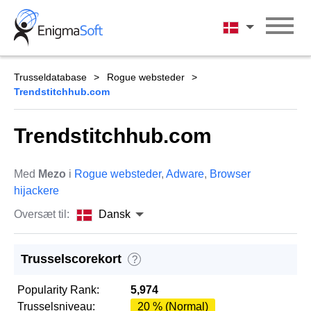
Skip
to
Dansk
content
Trusseldatabase
Rogue websteder
Trendstitchhub.com
Trendstitchhub.com
Med
Mezo
i
Rogue websteder
,
Adware
,
Browser
hijackere
Oversæt til:
Dansk
Trusselscorekort
?
Popularity Rank:
5,974
Trusselsniveau:
20 % (Normal)