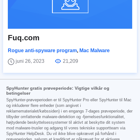
Fuq.com
Rogue anti-spyware program
,
Mac Malware
juni 26, 2023
21,209
SpyHunter gratis prøveperiode: Vigtige vilkår og
betingelser
SpyHunter-prøveperioden er til SpyHunter Pro eller SpyHunter til Mac
og inkluderer flere enheder (som angivet i
reklamematerialet/købssiden) i en engangs 7-dages prøveperiode, der
tilbyder omfattende malware-detektion og -fjernelsesfunktionalitet,
højtydende beskyttelsessystemer til aktivt at beskytte dit system
mod malware-trusler og adgang til vores tekniske supportteam via
SpyHunter HelpDesk. Du vil ikke blive opkrævet på forhånd i
prøveperioden, selvom et kreditkort er påkrævet for at aktivere