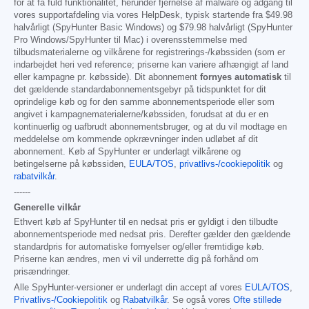
for at få fuld funktionalitet, herunder fjernelse af malware og adgang til
vores supportafdeling via vores HelpDesk, typisk startende fra
$49.98
halvårligt (SpyHunter Basic Windows) og
$79.98
halvårligt (SpyHunter
Pro Windows/SpyHunter til Mac) i overensstemmelse med
tilbudsmaterialerne og vilkårene for registrerings-/købssiden (som er
indarbejdet heri ved reference; priserne kan variere afhængigt af land
eller kampagne pr. købsside). Dit abonnement
fornyes automatisk
til
det gældende standardabonnementsgebyr på tidspunktet for dit
oprindelige køb og for den samme abonnementsperiode eller som
angivet i kampagnematerialerne/købssiden, forudsat at du er en
kontinuerlig og uafbrudt abonnementsbruger, og at du vil modtage en
meddelelse om kommende opkrævninger inden udløbet af dit
abonnement. Køb af SpyHunter er underlagt vilkårene og
betingelserne på købssiden,
EULA/TOS
,
privatlivs-/cookiepolitik
og
rabatvilkår
.
------
Generelle vilkår
Ethvert køb af SpyHunter til en nedsat pris er gyldigt i den tilbudte
abonnementsperiode med nedsat pris. Derefter gælder den gældende
standardpris for automatiske fornyelser og/eller fremtidige køb.
Priserne kan ændres, men vi vil underrette dig på forhånd om
prisændringer.
Alle SpyHunter-versioner er underlagt din accept af vores
EULA/TOS
,
Privatlivs-/Cookiepolitik
og
Rabatvilkår
. Se også vores
Ofte stillede