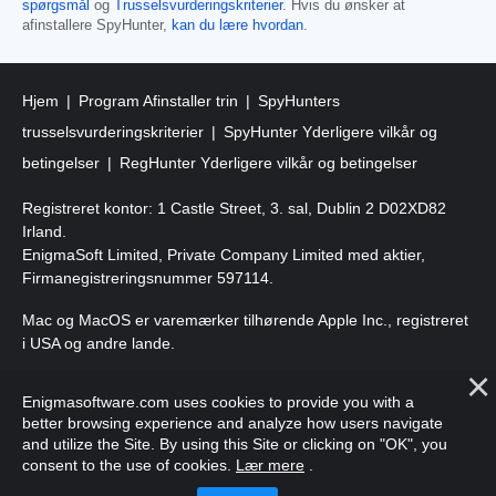
spørgsmål
og
Trusselsvurderingskriterier
. Hvis du ønsker at
afinstallere SpyHunter,
kan du lære hvordan
.
Hjem
Program Afinstaller trin
SpyHunters
trusselsvurderingskriterier
SpyHunter Yderligere vilkår og
betingelser
RegHunter Yderligere vilkår og betingelser
Registreret kontor: 1 Castle Street, 3. sal, Dublin 2 D02XD82
Irland.
EnigmaSoft Limited, Private Company Limited med aktier,
Firmanegistreringsnummer 597114.
Mac og MacOS er varemærker tilhørende Apple Inc., registreret
i USA og andre lande.
Copyright 2016-
2026
. EnigmaSoft Ltd. Alle rettigheder
Enigmasoftware.com uses cookies to provide you with a
forbeholdes.
better browsing experience and analyze how users navigate
and utilize the Site. By using this Site or clicking on "OK", you
consent to the use of cookies.
Lær mere
.