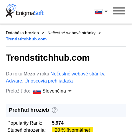
Skip
to
Slovenčina
content
Databáza hrozieb
Nečestné webové stránky
Trendstitchhub.com
Trendstitchhub.com
Do roku
Mezo
v roku
Nečestné webové stránky
,
Adware
,
Únoscovia prehliadača
Preložiť do:
Slovenčina
Prehľad hrozieb
?
Popularity Rank:
5,974
Stupeň ohrozenia:
20 % (Normálne)