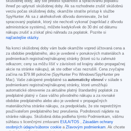
skúšobnej doby, aby ste predišli splatnosti a spracovaniu poplatku
ihneď po uplynutí skúšobnej doby. Ak sa rozhodnete zrušiť skúšobnú
verziu počas skúšobnej doby, okamžite stratíte prístup k službe
SpyHunter. Ak sa z akéhokoľvek dôvodu domnievate, že bol
spracovaný poplatok, ktorý ste nechceli vykonať (napríklad z dôvodu
administrácie systému), môžete kedykoľvek do 30 dní od dátumu
nákupu zrušiť a získať plnú náhradu za poplatok. Pozrite si
najčastejšie otázky
.
Na konci skúšobnej doby vám bude okamžite vopred účtovaná cena a
za obdobie predplatného, ako je uvedené v ponukových materiáloch a
podmienkach registračnej/nákupnej stránky (ktoré sú tu zahrnuté
odkazom; ceny sa môžu líšiť v závislosti od krajiny alebo propagačnej
akcie na stránke nákupu), ak ste odber včas nezrušili. Cena zvyčajne
začína na
$79.98
polročne (SpyHunter Pro Windows/SpyHunter pre
Mac). Vaše zakúpené predplatné sa
automaticky obnoví
v súlade s
podmienkami registračnej/nákupnej stránky, ktoré umožňujú
automatické obnovenie za aktuálne platný štandardný poplatok za
predplatné platný v čase vášho pôvodného nákupu a za rovnaké
obdobie predplatného alebo ako je uvedené v propagačných
materiáloch/na stránke nákupu, za predpokladu, že ste nepretržitým
používateľom predplatného bez prerušenia. Podrobnosti nájdete na
stránke nákupu. Skúšobná doba podlieha týmto Podmienkam, vášmu
súhlasu s licenčnými zmluvami
EULA/TOS
,
Zásadám ochrany
osobných údajov/súborov cookie
a
Zľavovým podmienkam
. Ak chcete