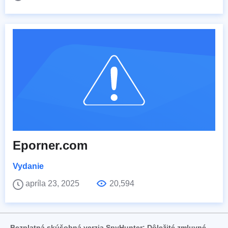
Eporner.com
Vydanie
apríla 23, 2025
20,594
Bezplatná skúšobná verzia SpyHunter: Dôležité zmluvné