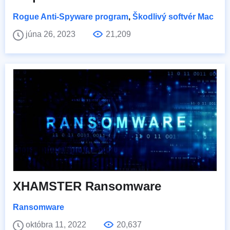
Rogue Anti-Spyware program
,
Škodlivý softvér Mac
júna 26, 2023
21,209
XHAMSTER Ransomware
Ransomware
októbra 11, 2022
20,637