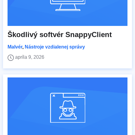
Škodlivý softvér SnappyClient
Malvér
,
Nástroje vzdialenej správy
apríla 9, 2026