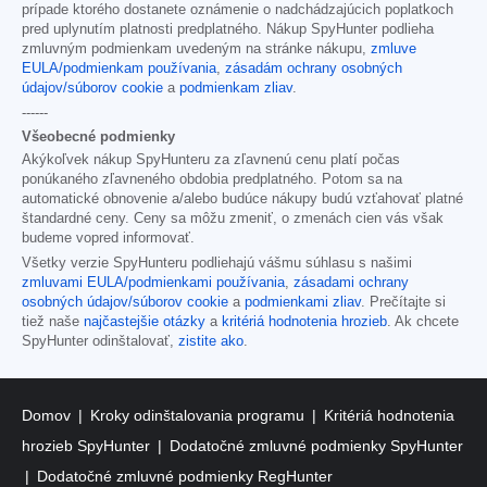
prípade ktorého dostanete oznámenie o nadchádzajúcich poplatkoch
pred uplynutím platnosti predplatného. Nákup SpyHunter podlieha
zmluvným podmienkam uvedeným na stránke nákupu,
zmluve
EULA/podmienkam používania
,
zásadám ochrany osobných
údajov/súborov cookie
a
podmienkam zliav
.
------
Všeobecné podmienky
Akýkoľvek nákup SpyHunteru za zľavnenú cenu platí počas
ponúkaného zľavneného obdobia predplatného. Potom sa na
automatické obnovenie a/alebo budúce nákupy budú vzťahovať platné
štandardné ceny. Ceny sa môžu zmeniť, o zmenách cien vás však
budeme vopred informovať.
Všetky verzie SpyHunteru podliehajú vášmu súhlasu s našimi
zmluvami EULA/podmienkami používania
,
zásadami ochrany
osobných údajov/súborov cookie
a
podmienkami zliav
. Prečítajte si
tiež naše
najčastejšie otázky
a
kritériá hodnotenia hrozieb
. Ak chcete
SpyHunter odinštalovať,
zistite ako
.
Domov
Kroky odinštalovania programu
Kritériá hodnotenia
hrozieb SpyHunter
Dodatočné zmluvné podmienky SpyHunter
Dodatočné zmluvné podmienky RegHunter