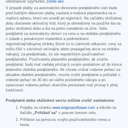
odinštalovať SpyHunter,
zistite ako
.
V prípade platby za automatické obnovenie predplatného vám bude
pred každým dátumom platby zaslaná e-mailová pripomienka na e-
mailovú adresu, ktorú ste uviedli pri registrácii. Na začiatku skúšobnej
doby dostanete aktivačný kód, ktorý je obmedzený na použitie iba na
jednu skúšobnú dobu a iba na jedno zariadenie na účet. Vaše
predplatné sa automaticky obnoví za cenu a na obdobie predplatného
v súlade s ponukovými materiálmi a podmienkami
registračnej/nákupnej stránky (ktoré sú tu zahrnuté odkazom; ceny sa
môžu líšiť v závislosti od krajiny alebo propagačnej akcie na stránke
nákupu), za predpokladu, že ste nepretržitým používateľom
predplatného. Používatelia plateného predplatného, ak zrušíte
predplatné, budú mať naďalej prístup k svojim produktom až do konca
plateného obdobia predplatného. Ak chcete získať vrátenie peňazí za
aktuálne obdobie predplatného, musíte zrušiť predplatné a požiadať o
vrátenie peňazí do 30 dní od vášho posledného nákupu a po
spracovaní vrátenia peňazí okamžite prestanete mať prístup k plnej
funkčnosti.
Predplatné alebo skúšobnú verziu môžete zrušiť nasledovne:
Prejdite na stránku
www.enigmasoftware.com
a kliknite na
tlačidlo
„Prihlásiť sa“
v pravom hornom rohu.
Prihláste sa pomocou svojho používateľského mena a
hesla.