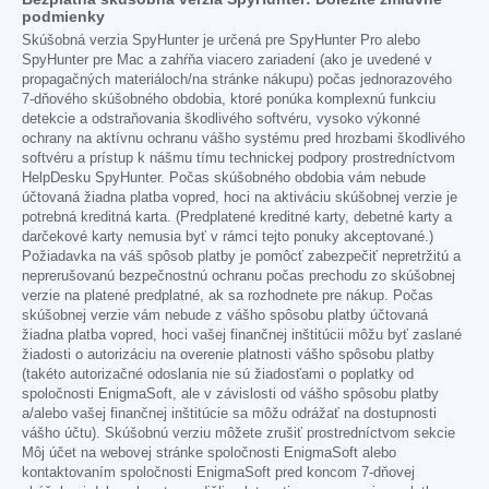
podmienky
Skúšobná verzia SpyHunter je určená pre SpyHunter Pro alebo
SpyHunter pre Mac a zahŕňa viacero zariadení (ako je uvedené v
propagačných materiáloch/na stránke nákupu) počas jednorazového
7-dňového skúšobného obdobia, ktoré ponúka komplexnú funkciu
detekcie a odstraňovania škodlivého softvéru, vysoko výkonné
ochrany na aktívnu ochranu vášho systému pred hrozbami škodlivého
softvéru a prístup k nášmu tímu technickej podpory prostredníctvom
HelpDesku SpyHunter. Počas skúšobného obdobia vám nebude
účtovaná žiadna platba vopred, hoci na aktiváciu skúšobnej verzie je
potrebná kreditná karta. (Predplatené kreditné karty, debetné karty a
darčekové karty nemusia byť v rámci tejto ponuky akceptované.)
Požiadavka na váš spôsob platby je pomôcť zabezpečiť nepretržitú a
neprerušovanú bezpečnostnú ochranu počas prechodu zo skúšobnej
verzie na platené predplatné, ak sa rozhodnete pre nákup. Počas
skúšobnej verzie vám nebude z vášho spôsobu platby účtovaná
žiadna platba vopred, hoci vašej finančnej inštitúcii môžu byť zaslané
žiadosti o autorizáciu na overenie platnosti vášho spôsobu platby
(takéto autorizačné odoslania nie sú žiadosťami o poplatky od
spoločnosti EnigmaSoft, ale v závislosti od vášho spôsobu platby
a/alebo vašej finančnej inštitúcie sa môžu odrážať na dostupnosti
vášho účtu). Skúšobnú verziu môžete zrušiť prostredníctvom sekcie
Môj účet na webovej stránke spoločnosti EnigmaSoft alebo
kontaktovaním spoločnosti EnigmaSoft pred koncom 7-dňovej