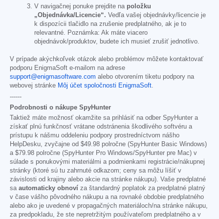
V navigačnej ponuke prejdite na
položku
„Objednávka/Licencie“.
Vedľa vašej objednávky/licencie je
k dispozícii tlačidlo na zrušenie predplatného, ak je to
relevantné. Poznámka: Ak máte viacero
objednávok/produktov, budete ich musieť zrušiť jednotlivo.
V prípade akýchkoľvek otázok alebo problémov môžete kontaktovať
podporu EnigmaSoft e-mailom na adrese
support@enigmasoftware.com
alebo otvorením tiketu podpory na
webovej stránke
Môj účet spoločnosti EnigmaSoft
.
------
Podrobnosti o nákupe SpyHunter
Taktiež máte možnosť okamžite sa prihlásiť na odber SpyHunter a
získať plnú funkčnosť vrátane odstránenia škodlivého softvéru a
prístupu k nášmu oddeleniu podpory prostredníctvom nášho
HelpDesku, zvyčajne od
$49.98
polročne (SpyHunter Basic Windows)
a
$79.98
polročne (SpyHunter Pro Windows/SpyHunter pre Mac) v
súlade s ponukovými materiálmi a podmienkami registrácie/nákupnej
stránky (ktoré sú tu zahrnuté odkazom; ceny sa môžu líšiť v
závislosti od krajiny alebo akcie na stránke nákupu). Vaše predplatné
sa
automaticky obnoví
za štandardný poplatok za predplatné platný
v čase vášho pôvodného nákupu a na rovnaké obdobie predplatného
alebo ako je uvedené v propagačných materiáloch/na stránke nákupu,
za predpokladu, že ste nepretržitým používateľom predplatného a v