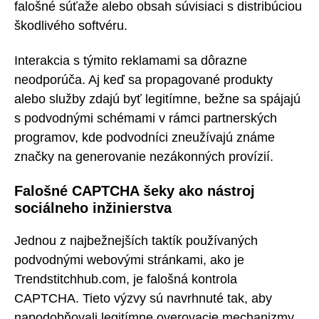
falošné súťaže alebo obsah súvisiaci s distribúciou
škodlivého softvéru.
Interakcia s týmito reklamami sa dôrazne
neodporúča. Aj keď sa propagované produkty
alebo služby zdajú byť legitímne, bežne sa spájajú
s podvodnými schémami v rámci partnerských
programov, kde podvodníci zneužívajú známe
značky na generovanie nezákonných provízií.
Falošné CAPTCHA šeky ako nástroj
sociálneho inžinierstva
Jednou z najbežnejších taktík používaných
podvodnými webovými stránkami, ako je
Trendstitchhub.com, je falošná kontrola
CAPTCHA. Tieto výzvy sú navrhnuté tak, aby
napodobňovali legitímne overovacie mechanizmy,