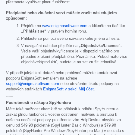
přestanete využívat plnou funkčnost.
Předplatné nebo zkušební verzi můžete zrušit následujícím
způsobem:
Přejděte na
www.enigmasoftware.com
a klikněte na tlačítko
„Přihlásit se“
v pravém horním rohu.
Přihlaste se pomocí svého uživatelského jména a hesla.
V navigační nabídce přejděte na
„Objednávka/Licence“.
Vedle vaší objednávky/licence je k dispozici tlačítko pro
případné zrušení předplatného. Poznámka: Pokud máte více
objednávek/produktů, budete je muset zrušit jednotlivě.
V případě jakýchkoli dotazů nebo problémů můžete kontaktovat
podporu EnigmaSoft e-mailem na adrese
support@enigmasoftware.com
nebo otevřením tiketu podpory na
webových stránkách
EnigmaSoft v sekci Můj účet
.
------
Podrobnosti o nákupu SpyHunteru
Máte také možnost okamžitě se přihlásit k odběru SpyHunteru a
získat plnou funkčnost, včetně odstranění malwaru a přístupu k
našemu oddělení podpory prostřednictvím HelpDesku, obvykle za
cenu od
$49.98
pololetně (SpyHunter Basic Windows) a
$79.98
pololetně (SpyHunter Pro Windows/SpyHunter pro Mac) v souladu s