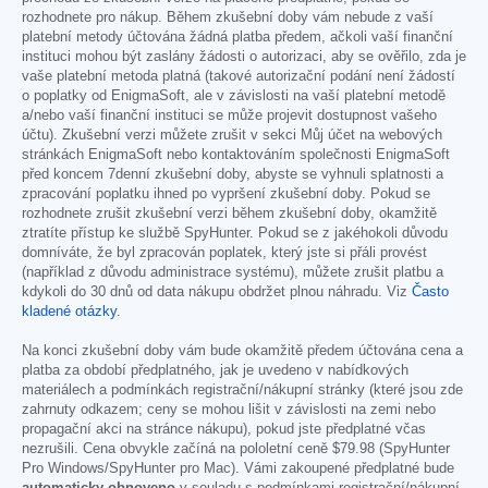
rozhodnete pro nákup. Během zkušební doby vám nebude z vaší
platební metody účtována žádná platba předem, ačkoli vaší finanční
instituci mohou být zaslány žádosti o autorizaci, aby se ověřilo, zda je
vaše platební metoda platná (takové autorizační podání není žádostí
o poplatky od EnigmaSoft, ale v závislosti na vaší platební metodě
a/nebo vaší finanční instituci se může projevit dostupnost vašeho
účtu). Zkušební verzi můžete zrušit v sekci Můj účet na webových
stránkách EnigmaSoft nebo kontaktováním společnosti EnigmaSoft
před koncem 7denní zkušební doby, abyste se vyhnuli splatnosti a
zpracování poplatku ihned po vypršení zkušební doby. Pokud se
rozhodnete zrušit zkušební verzi během zkušební doby, okamžitě
ztratíte přístup ke službě SpyHunter. Pokud se z jakéhokoli důvodu
domníváte, že byl zpracován poplatek, který jste si přáli provést
(například z důvodu administrace systému), můžete zrušit platbu a
kdykoli do 30 dnů od data nákupu obdržet plnou náhradu. Viz
Často
kladené otázky
.
Na konci zkušební doby vám bude okamžitě předem účtována cena a
platba za období předplatného, jak je uvedeno v nabídkových
materiálech a podmínkách registrační/nákupní stránky (které jsou zde
zahrnuty odkazem; ceny se mohou lišit v závislosti na zemi nebo
propagační akci na stránce nákupu), pokud jste předplatné včas
nezrušili. Cena obvykle začíná na pololetní ceně
$79.98
(SpyHunter
Pro Windows/SpyHunter pro Mac). Vámi zakoupené předplatné bude