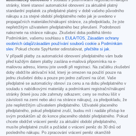
automaticky obnoveno
v souladu s podmínkami registrační/nákupní
stránky, které stanoví automatické obnovení za aktuálně platný
standardní poplatek za předplatné platný v době vašeho původního
nákupu a za stejné období předplatného nebo jak je uvedeno v
propagačních materiálech/nákupní stránce, za předpokladu, že jste
nepřetržitým uživatelem předplatného bez přerušení. Podrobnosti
naleznete na stránce nákupu. Zkušební doba podléhá těmto
Podmínkám, vašemu souhlasu s
EULA/TOS
,
Zásadám ochrany
osobních údajů/zásadám používání souborů cookie
a
Podmínkám
slev
. Pokud chcete SpyHunter odinstalovat,
přečtěte si jak
.
V případě platby za automatické obnovení předplatného vám bude
před každým datem platby zaslána e-mailová připomínka na e-
mailovou adresu, kterou jste uvedli při registraci. Na začátku zkušební
doby obdržíte aktivační kód, který je omezen na použití pouze na
jednu zkušební dobu a pouze pro jedno zařízení na účet. Vaše
předplatné se automaticky obnoví za cenu a na dobu předplatného v
souladu s nabídkovými materiály a podmínkami registrační/nákupní
stránky (které jsou zde zahrnuty odkazem; ceny se mohou lišit v
závislosti na zemi nebo akci na stránce nákupu), za předpokladu, že
jste nepřetržitým uživatelem předplatného. Uživatelé placeného
předplatného, pokud předplatné zruší, budou mít i nadále přístup ke
svým produktům až do konce placeného období předplatného. Pokud
chcete obdržet vrácení peněz za aktuální období předplatného,
musíte předplatné zrušit a požádat o vrácení peněz do 30 dnů od
posledního nákupu. Po zpracování vrácení peněz okamžitě