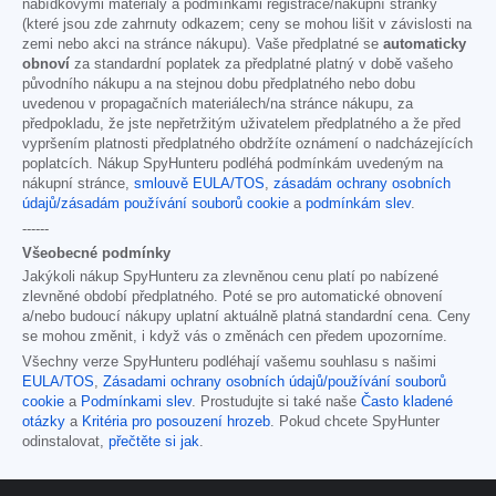
nabídkovými materiály a podmínkami registrace/nákupní stránky
(které jsou zde zahrnuty odkazem; ceny se mohou lišit v závislosti na
zemi nebo akci na stránce nákupu). Vaše předplatné se
automaticky
obnoví
za standardní poplatek za předplatné platný v době vašeho
původního nákupu a na stejnou dobu předplatného nebo dobu
uvedenou v propagačních materiálech/na stránce nákupu, za
předpokladu, že jste nepřetržitým uživatelem předplatného a že před
vypršením platnosti předplatného obdržíte oznámení o nadcházejících
poplatcích. Nákup SpyHunteru podléhá podmínkám uvedeným na
nákupní stránce,
smlouvě EULA/TOS
,
zásadám ochrany osobních
údajů/zásadám používání souborů cookie
a
podmínkám slev
.
------
Všeobecné podmínky
Jakýkoli nákup SpyHunteru za zlevněnou cenu platí po nabízené
zlevněné období předplatného. Poté se pro automatické obnovení
a/nebo budoucí nákupy uplatní aktuálně platná standardní cena. Ceny
se mohou změnit, i když vás o změnách cen předem upozorníme.
Všechny verze SpyHunteru podléhají vašemu souhlasu s našimi
EULA/TOS
,
Zásadami ochrany osobních údajů/používání souborů
cookie
a
Podmínkami slev
. Prostudujte si také naše
Často kladené
otázky
a
Kritéria pro posouzení hrozeb
. Pokud chcete SpyHunter
odinstalovat,
přečtěte si jak
.