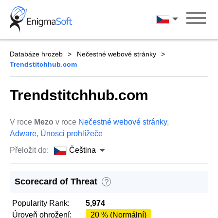
Skip
to
Čeština
content
Databáze hrozeb
Nečestné webové stránky
Trendstitchhub.com
Trendstitchhub.com
V roce
Mezo
v roce
Nečestné webové stránky
,
Adware
,
Únosci prohlížeče
Přeložit do:
Čeština
Scorecard of Threat
?
Popularity Rank:
5,974
Úroveň ohrožení:
20 % (Normální)