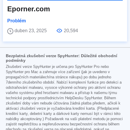
Eporner.com
Problém
duben 23, 2025
20,594
Bezplatná zkušební verze SpyHunter: Důležité obchodní
podmínky
Zkušební verze SpyHunter je určena pro SpyHunter Pro nebo
SpyHunter pro Mac a zahrnuje více zařízení (jak je uvedeno v
propagačních materiálech/na stránce nákupu) po dobu jednoho
7denního zkušebního období. Nabízí komplexní funkce pro detekci a
odstraňování malwaru, vysoce výkonné ochrany pro aktivní ochranu
vašeho systému před hrozbami malwaru a přístup k našemu týmu
technické podpory prostřednictvím HelpDesku SpyHunter. Během
zkušební doby vám nebude účtována žádná platba předem, ačkoli k
aktivaci zkušební verze je vyžadována kreditní karta. (Předplacené
kreditní karty, debetní karty a dárkové karty nemusí být v rámci této
nabídky akceptovány.) Požadavek na vaši platební metodu je pomoci
zajistit nepřetržitou a nepřerušovanou bezpečnostní ochranu během
přechodu ze zkušební verze na placené předplatné, pokud se