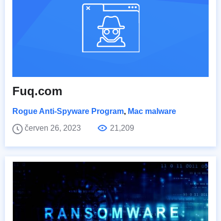
Fuq.com
Rogue Anti-Spyware Program
,
Mac malware
červen 26, 2023
21,209