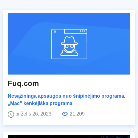
Fuq.com
Nesąžininga apsaugos nuo šnipinėjimo programa
,
„Mac“ kenkėjiška programa
birželis 26, 2023
21,209