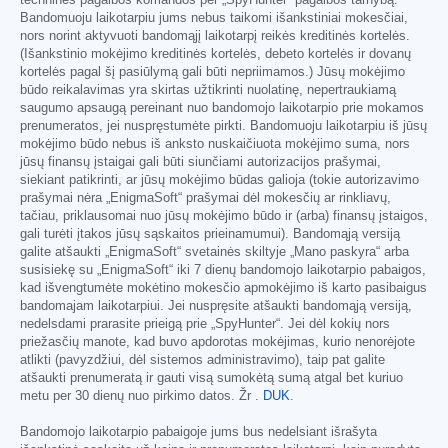
techninės pagalbos komandos per „SpyHunter“ pagalbos tarnybą.
Bandomuoju laikotarpiu jums nebus taikomi išankstiniai mokesčiai,
nors norint aktyvuoti bandomąjį laikotarpį reikės kreditinės kortelės.
(Išankstinio mokėjimo kreditinės kortelės, debeto kortelės ir dovanų
kortelės pagal šį pasiūlymą gali būti nepriimamos.) Jūsų mokėjimo
būdo reikalavimas yra skirtas užtikrinti nuolatinę, nepertraukiamą
saugumo apsaugą pereinant nuo bandomojo laikotarpio prie mokamos
prenumeratos, jei nuspręstumėte pirkti. Bandomuoju laikotarpiu iš jūsų
mokėjimo būdo nebus iš anksto nuskaičiuota mokėjimo suma, nors
jūsų finansų įstaigai gali būti siunčiami autorizacijos prašymai,
siekiant patikrinti, ar jūsų mokėjimo būdas galioja (tokie autorizavimo
prašymai nėra „EnigmaSoft“ prašymai dėl mokesčių ar rinkliavų,
tačiau, priklausomai nuo jūsų mokėjimo būdo ir (arba) finansų įstaigos,
gali turėti įtakos jūsų sąskaitos prieinamumui). Bandomąją versiją
galite atšaukti „EnigmaSoft“ svetainės skiltyje „Mano paskyra“ arba
susisiekę su „EnigmaSoft“ iki 7 dienų bandomojo laikotarpio pabaigos,
kad išvengtumėte mokėtino mokesčio apmokėjimo iš karto pasibaigus
bandomajam laikotarpiui. Jei nuspręsite atšaukti bandomąją versiją,
nedelsdami prarasite prieigą prie „SpyHunter“. Jei dėl kokių nors
priežasčių manote, kad buvo apdorotas mokėjimas, kurio nenorėjote
atlikti (pavyzdžiui, dėl sistemos administravimo), taip pat galite
atšaukti prenumeratą ir gauti visą sumokėtą sumą atgal bet kuriuo
metu per 30 dienų nuo pirkimo datos. Žr .
DUK
.
Bandomojo laikotarpio pabaigoje jums bus nedelsiant išrašyta