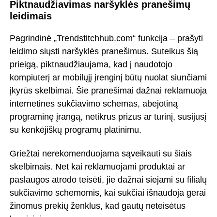
Piktnaudžiavimas naršyklės pranešimų
leidimais
Pagrindinė „Trendstitchhub.com“ funkcija – prašyti
leidimo siųsti naršyklės pranešimus. Suteikus šią
prieigą, piktnaudžiaujama, kad į naudotojo
kompiuterį ar mobilųjį įrenginį būtų nuolat siunčiami
įkyrūs skelbimai. Šie pranešimai dažnai reklamuoja
internetines sukčiavimo schemas, abejotiną
programinę įrangą, netikrus prizus ar turinį, susijusį
su kenkėjiškų programų platinimu.
Griežtai nerekomenduojama sąveikauti su šiais
skelbimais. Net kai reklamuojami produktai ar
paslaugos atrodo teisėti, jie dažnai siejami su filialų
sukčiavimo schemomis, kai sukčiai išnaudoja gerai
žinomus prekių ženklus, kad gautų neteisėtus