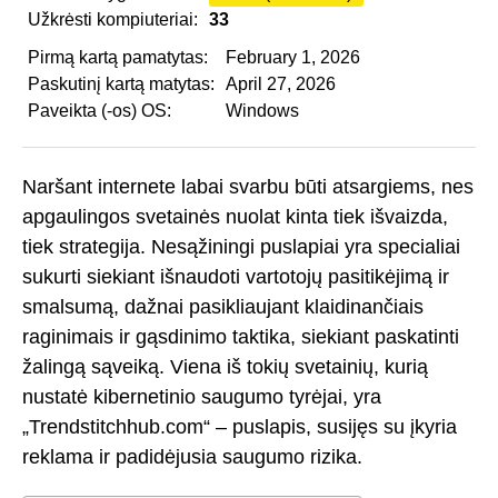
Užkrėsti kompiuteriai:
33
Pirmą kartą pamatytas:
February 1, 2026
Paskutinį kartą matytas:
April 27, 2026
Paveikta (-os) OS:
Windows
Naršant internete labai svarbu būti atsargiems, nes
apgaulingos svetainės nuolat kinta tiek išvaizda,
tiek strategija. Nesąžiningi puslapiai yra specialiai
sukurti siekiant išnaudoti vartotojų pasitikėjimą ir
smalsumą, dažnai pasikliaujant klaidinančiais
raginimais ir gąsdinimo taktika, siekiant paskatinti
žalingą sąveiką. Viena iš tokių svetainių, kurią
nustatė kibernetinio saugumo tyrėjai, yra
„Trendstitchhub.com“ – puslapis, susijęs su įkyria
reklama ir padidėjusia saugumo rizika.