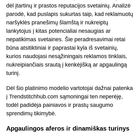
dėl įtartinų ir prastos reputacijos svetainių. Analizė
parodė, kad puslapis sukurtas taip, kad reklamuotų
naršyklės pranešimų šlamštą ir nukreiptų
lankytojus į kitas potencialiai nesaugias ar
nepatikimas svetaines. Šie peradresavimai retai
būna atsitiktiniai ir paprastai kyla iš svetainių,
kurios naudojasi nesąžiningais reklamos tinklais,
nukreipiančiais srautą į kenkėjišką ar apgaulingą
turinį.
Dėl šio platinimo modelio vartotojai dažnai patenka
į Trendstitchhub.com sąmoningai ten neperėję,
todėl padidėja painiavos ir prastų saugumo
sprendimų tikimybė.
Apgaulingos aferos ir dinamiškas turinys