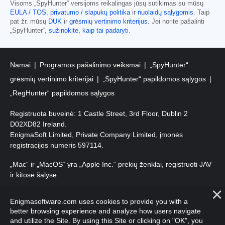
Visoms „SpyHunter“ versijoms reikalingas jūsų sutikimas su mūsų
EULA / TOS
,
privatumo / slapukų politika
ir
nuolaidų sąlygomis
. Taip
pat žr. mūsų
DUK
ir
grėsmių vertinimo kriterijus
. Jei norite pašalinti
„SpyHunter“,
sužinokite, kaip tai padaryti
.
Namai
Programos pašalinimo veiksmai
„SpyHunter“
grėsmių vertinimo kriterijai
„SpyHunter“ papildomos sąlygos
„RegHunter“ papildomos sąlygos
Registruota buveinė: 1 Castle Street, 3rd Floor, Dublin 2
D02XD82 Ireland.
EnigmaSoft Limited, Private Company Limited, įmonės
registracijos numeris 597114.
„Mac“ ir „MacOS“ yra „Apple Inc.“ prekių ženklai, registruoti JAV
ir kitose šalyse.
Autorių teisės 2016-
2026
. EnigmaSoft Ltd. Visos teisės
Enigmasoftware.com uses cookies to provide you with a
saugomos.
better browsing experience and analyze how users navigate
and utilize the Site. By using this Site or clicking on "OK", you