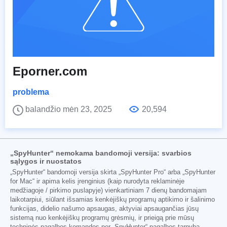
Eporner.com
problema
balandžio mėn 23, 2025
20,594
„SpyHunter“ nemokama bandomoji versija: svarbios
sąlygos ir nuostatos
„SpyHunter“ bandomoji versija skirta „SpyHunter Pro“ arba „SpyHunter
for Mac“ ir apima kelis įrenginius (kaip nurodyta reklaminėje
medžiagoje / pirkimo puslapyje) vienkartiniam 7 dienų bandomajam
laikotarpiui, siūlant išsamias kenkėjiškų programų aptikimo ir šalinimo
funkcijas, didelio našumo apsaugas, aktyviai apsaugančias jūsų
sistemą nuo kenkėjiškų programų grėsmių, ir prieigą prie mūsų