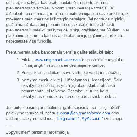
detalių), su sąlyga, kad esate nuolatinės, nepertraukiamos
prenumeratos vartotojas. Mokamų prenumeratų vartotojai, jei
atšauksite prenumeratą, ir toliau turėsite prieigą prie savo produktų iki
mokamos prenumeratos laikotarpio pabaigos. Jei norite gauti pinigų
grąžinimą už dabartinį prenumeratos laikotarpį, turite atšaukti
prenumeratą ir pateikti prašymą dėl pinigų grąžinimo per 30 dienų nuo
paskutinio pirkimo, o kai bus apdorotas pinigų grąžinimas, iš karto
nebegausite visų funkcijų.
Prenumeratą arba bandomąją versiją galite atšaukti taip:
Eikite į
www.enigmasoftware.com
ir spustelėkite mygtuką
„Prisijungti“
viršutiniame dešiniajame kampe.
Prisijunkite naudodami savo vartotojo vardą ir slaptažodį.
Naršymo meniu eikite į
„Užsakymas / licencijos“.
Šalia
užsakymo / licencijos yra mygtukas, skirtas atšaukti
prenumeratą, jei taikoma. Pastaba: jei turite kelis
užsakymus / produktus, turėsite juos atšaukti atskirai.
Jei turite klausimų ar problemų, galite susisiekti su „EnigmaSoft“
palaikymo tarnyba el. paštu
support@enigmasoftware.com
arba
atidarę palaikymo užklausą
„EnigmaSoft“ „MyAccount“
svetainėje.
------
„SpyHunter“ pirkimo informacija