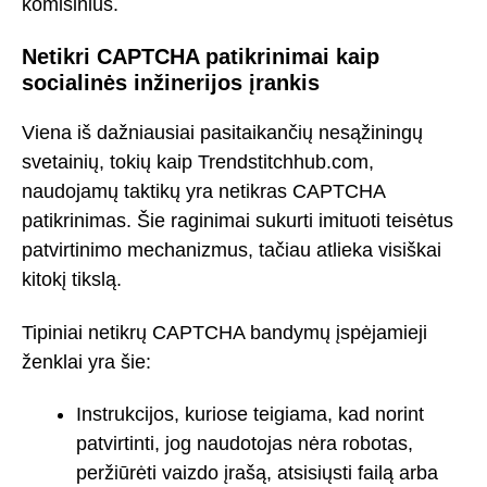
komisinius.
Netikri CAPTCHA patikrinimai kaip
socialinės inžinerijos įrankis
Viena iš dažniausiai pasitaikančių nesąžiningų
svetainių, tokių kaip Trendstitchhub.com,
naudojamų taktikų yra netikras CAPTCHA
patikrinimas. Šie raginimai sukurti imituoti teisėtus
patvirtinimo mechanizmus, tačiau atlieka visiškai
kitokį tikslą.
Tipiniai netikrų CAPTCHA bandymų įspėjamieji
ženklai yra šie:
Instrukcijos, kuriose teigiama, kad norint
patvirtinti, jog naudotojas nėra robotas,
peržiūrėti vaizdo įrašą, atsisiųsti failą arba