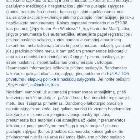
išankstinė sąskaita už kainą ir prenumeratos laikotarpį, kaip nurodyta
pasiūlymo medžiagoje ir registracijos / pirkimo puslapio sąlygose
(kurios įtrauktos čia nuoroda; kainos gali skirtis priklausomai nuo
šalies arba akcijos kiekvienoje pirkimo puslapio informacijoje), jei laiku
neatšaukėte prenumeratos. Kainos paprastai prasideda nuo
$79.98
kas pusmetį („SpyHunter Pro Windows“ / „SpyHunter for Mac“). Jūsų
įsigyta prenumerata bus
automatiškai atnaujinta
pagal registracijos /
pirkimo puslapio sąlygas, kurios numato automatinį atnaujinimą
taikant tuo metu taikomą standartinį prenumeratos mokestį, galiojantį
jūsų pradinio pirkimo metu, ir tam pačiam prenumeratos laikotarpiui
arba kaip nurodyta reklaminėje medžiagoje / pirkimo puslapyje, jei
esate nuolatinis, nepertraukiamas prenumeratos vartotojas.
Išsamesnės informacijos ieškokite pirkimo puslapyje. Bandomasis
laikotarpis galioja laikantis šių sąlygų, jūsų sutikimo su
EULA / TOS
,
privatumo / slapukų politika
ir
nuolaidų sąlygomis
. Jei norite pašalinti
„SpyHunter“,
sužinokite, kaip
.
Norėdami sumokėti už automatinį prenumeratos atnaujinimą, prieš
kiekvieną mokėjimo datą el. pašto adresu, kurį nurodėte registracijos
metu, bus išsiųstas priminimas. Bandomojo laikotarpio pradžioje
gausite aktyvinimo kodą, kurį galima naudoti tik vienam bandomajam
laikotarpiui ir tik vienam įrenginiui vienoje paskyroje. Jūsų
prenumerata bus automatiškai atnaujinta už kainą ir prenumeratos
laikotarpiui pagal pasiūlymo medžiagą ir registracijos / pirkimo
puslapio sąlygas (kurios įtrauktos čia nuoroda; kainos gali skirtis
priklausomai nuo šalies arba reklamos kiekvieno pirkimo puslapio