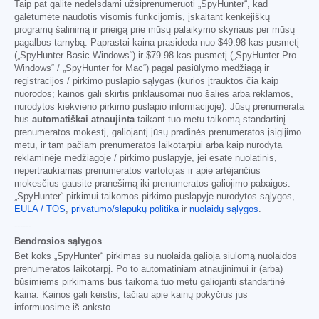
Taip pat galite nedelsdami užsiprenumeruoti „SpyHunter“, kad
galėtumėte naudotis visomis funkcijomis, įskaitant kenkėjiškų
programų šalinimą ir prieigą prie mūsų palaikymo skyriaus per mūsų
pagalbos tarnybą. Paprastai kaina prasideda nuo
$49.98
kas pusmetį
(„SpyHunter Basic Windows“) ir
$79.98
kas pusmetį („SpyHunter Pro
Windows“ / „SpyHunter for Mac“) pagal pasiūlymo medžiagą ir
registracijos / pirkimo puslapio sąlygas (kurios įtrauktos čia kaip
nuorodos; kainos gali skirtis priklausomai nuo šalies arba reklamos,
nurodytos kiekvieno pirkimo puslapio informacijoje). Jūsų prenumerata
bus
automatiškai atnaujinta
taikant tuo metu taikomą standartinį
prenumeratos mokestį, galiojantį jūsų pradinės prenumeratos įsigijimo
metu, ir tam pačiam prenumeratos laikotarpiui arba kaip nurodyta
reklaminėje medžiagoje / pirkimo puslapyje, jei esate nuolatinis,
nepertraukiamas prenumeratos vartotojas ir apie artėjančius
mokesčius gausite pranešimą iki prenumeratos galiojimo pabaigos.
„SpyHunter“ pirkimui taikomos pirkimo puslapyje nurodytos sąlygos,
EULA / TOS
,
privatumo/slapukų politika
ir
nuolaidų sąlygos
.
------
Bendrosios sąlygos
Bet koks „SpyHunter“ pirkimas su nuolaida galioja siūlomą nuolaidos
prenumeratos laikotarpį. Po to automatiniam atnaujinimui ir (arba)
būsimiems pirkimams bus taikoma tuo metu galiojanti standartinė
kaina. Kainos gali keistis, tačiau apie kainų pokyčius jus
informuosime iš anksto.