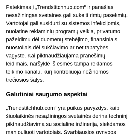
Patekimas į „Trendstitchhub.com“ ir panašias
nesąžiningas svetaines gali sukelti rimtų pasekmių.
Vartotojai gali susidurti su sistemos infekcijomis,
nuolatine reklaminių programų veikla, privatumo
pažeidimu dėl duomenų stebėjimo, finansiniais
nuostoliais dėl sukčiavimo ar net tapatybės
vagyste. Kai piktnaudžiaujama pranešimų
leidimais, naršyklė iš esmės tampa reklamos
teikimo kanalu, kurį kontroliuoja nežinomos
trečiosios šalys.
Galutiniai saugumo aspektai
„Trendstitchhub.com“ yra puikus pavyzdys, kaip
šiuolaikinės nesąžiningos svetainės derina techninį
piktnaudžiavimą su socialine inžinerija, siekdamos
manipuliuoti vartotojais. Svarbiausios gynybos