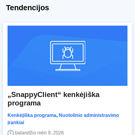
Tendencijos
„SnappyClient“ kenkėjiška
programa
Kenkėjiška programa
,
Nuotolinio administravimo
įrankiai
balandžio mėn 9, 2026