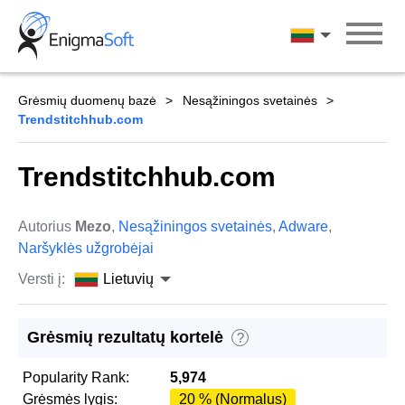
Skip
to
Lietuvių
content
Grėsmių duomenų bazė
Nesąžiningos svetainės
Trendstitchhub.com
Trendstitchhub.com
Autorius
Mezo
,
Nesąžiningos svetainės
,
Adware
,
Naršyklės užgrobėjai
Versti į:
Lietuvių
Grėsmių rezultatų kortelė
?
Popularity Rank:
5,974
Grėsmės lygis:
20 % (Normalus)