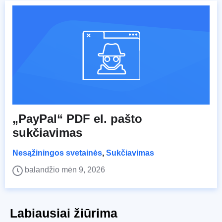
„PayPal“ PDF el. pašto
sukčiavimas
Nesąžiningos svetainės
,
Sukčiavimas
balandžio mėn 9, 2026
Labiausiai žiūrima