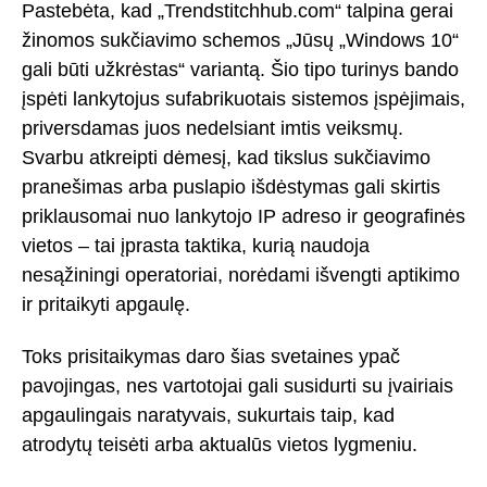
Pastebėta, kad „Trendstitchhub.com“ talpina gerai
žinomos sukčiavimo schemos „Jūsų „Windows 10“
gali būti užkrėstas“ variantą. Šio tipo turinys bando
įspėti lankytojus sufabrikuotais sistemos įspėjimais,
priversdamas juos nedelsiant imtis veiksmų.
Svarbu atkreipti dėmesį, kad tikslus sukčiavimo
pranešimas arba puslapio išdėstymas gali skirtis
priklausomai nuo lankytojo IP adreso ir geografinės
vietos – tai įprasta taktika, kurią naudoja
nesąžiningi operatoriai, norėdami išvengti aptikimo
ir pritaikyti apgaulę.
Toks prisitaikymas daro šias svetaines ypač
pavojingas, nes vartotojai gali susidurti su įvairiais
apgaulingais naratyvais, sukurtais taip, kad
atrodytų teisėti arba aktualūs vietos lygmeniu.