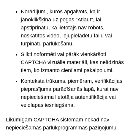
Norādījumi, kuros apgalvots, ka ir
jānoklikšķina uz pogas “Atļaut”, lai
apstiprinātu, ka lietotājs nav robots,
noskatītos video, lejupielādētu failu vai
turpinātu pārlūkošanu.
Slikti noformēti vai pārāk vienkāršoti
CAPTCHA vizuālie materiāli, kas nelīdzinās
tiem, ko izmanto cienījami pakalpojumi.
Konteksta trūkums, piemēram, verifikācijas
pieprasījuma parādīšanās lapā, kurai nav
nepieciešama lietotāja autentifikācija vai
veidlapas iesniegšana.
Likumīgām CAPTCHA sistēmām nekad nav
nepieciešamas pārlūkprogrammas paziņojumu