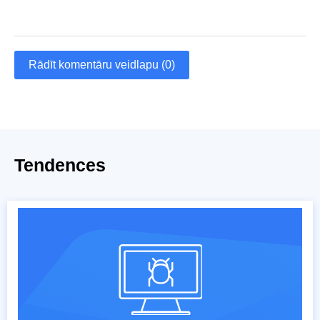
Rādīt komentāru veidlapu (0)
Tendences