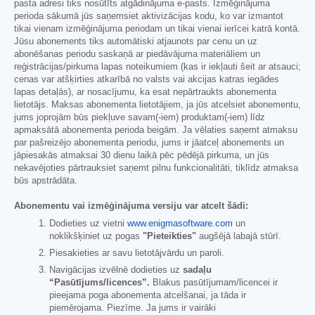
pasta adresi tiks nosūtīts atgādinājuma e-pasts. Izmēģinājuma
perioda sākumā jūs saņemsiet aktivizācijas kodu, ko var izmantot
tikai vienam izmēģinājuma periodam un tikai vienai ierīcei katrā kontā.
Jūsu abonements tiks automātiski atjaunots par cenu un uz
abonēšanas periodu saskaņā ar piedāvājuma materiāliem un
reģistrācijas/pirkuma lapas noteikumiem (kas ir iekļauti šeit ar atsauci;
cenas var atšķirties atkarībā no valsts vai akcijas katras iegādes
lapas detaļās), ar nosacījumu, ka esat nepārtraukts abonementa
lietotājs. Maksas abonementa lietotājiem, ja jūs atcelsiet abonementu,
jums joprojām būs piekļuve savam(-iem) produktam(-iem) līdz
apmaksātā abonementa perioda beigām. Ja vēlaties saņemt atmaksu
par pašreizējo abonementa periodu, jums ir jāatceļ abonements un
jāpiesakās atmaksai 30 dienu laikā pēc pēdējā pirkuma, un jūs
nekavējoties pārtrauksiet saņemt pilnu funkcionalitāti, tiklīdz atmaksa
būs apstrādāta.
Abonementu vai izmēģinājuma versiju var atcelt šādi:
Dodieties uz vietni
www.enigmasoftware.com
un
noklikšķiniet uz pogas
"Pieteikties"
augšējā labajā stūrī.
Piesakieties ar savu lietotājvārdu un paroli.
Navigācijas izvēlnē dodieties uz
sadaļu
“Pasūtījums/licences”.
Blakus pasūtījumam/licencei ir
pieejama poga abonementa atcelšanai, ja tāda ir
piemērojama. Piezīme. Ja jums ir vairāki