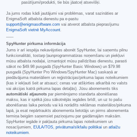
pasūtījumi/produkti, tie būs jāatceļ atsevišķi.
Ja jums rodas kādi jautājumi vai problēmas, varat sazināties ar
EnigmaSoft atbalsta dienestu pa e-pastu
support@enigmasoftware.com
vai atverot atbalsta pieprasījumu
EnigmaSoft vietnē MyAccount
.
------
SpyHunter pirkuma informācija
Jums ir arī iespēja nekavējoties abonēt SpyHunter, lai saņemtu pilnu
funkcionalitāti, tostarp ļaunprogrammatūras noņemšanu un piekļuvi
mūsu atbalsta nodaļai, izmantojot mūsu palīdzības dienestu, parasti
sākot no
$49.98
pusgadā (SpyHunter Basic Windows) un
$79.98
pusgadā (SpyHunter Pro Windows/SpyHunter Mac) saskaņā ar
piedāvājuma materiāliem un reģistrācijas/pirkuma lapas noteikumiem
(kas ir iekļauti šeit ar atsauci; cenas var atšķirties atkarībā no valsts
vai akcijas katrā pirkuma lapas detaļās). Jūsu abonements tiks
automātiski atjaunots
par piemērojamo standarta abonēšanas
maksu, kas ir spēkā jūsu sākotnējās iegādes brīdī, un uz to pašu
abonēšanas laika periodu vai kā norādīts reklāmas materiālos/pirkuma
lapā, ja esat nepārtraukts abonementa lietotājs un pirms abonementa
termiņa beigām saņemsiet paziņojumu par gaidāmajām maksām.
SpyHunter iegāde ir pakļauta pirkuma lapas noteikumiem un
nosacījumiem,
EULA/TOS
,
privātuma/sīkfailu politikai
un
atlaižu
noteikumiem
.