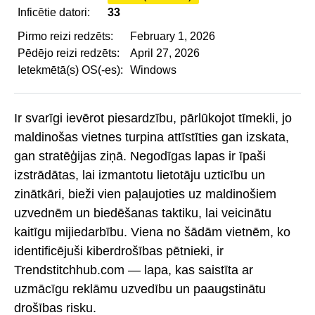
Inficētie datori:
33
Pirmo reizi redzēts:
February 1, 2026
Pēdējo reizi redzēts:
April 27, 2026
Ietekmētā(s) OS(-es):
Windows
Ir svarīgi ievērot piesardzību, pārlūkojot tīmekli, jo
maldinošas vietnes turpina attīstīties gan izskata,
gan stratēģijas ziņā. Negodīgas lapas ir īpaši
izstrādātas, lai izmantotu lietotāju uzticību un
zinātkāri, bieži vien paļaujoties uz maldinošiem
uzvednēm un biedēšanas taktiku, lai veicinātu
kaitīgu mijiedarbību. Viena no šādām vietnēm, ko
identificējuši kiberdrošības pētnieki, ir
Trendstitchhub.com — lapa, kas saistīta ar
uzmācīgu reklāmu uzvedību un paaugstinātu
drošības risku.