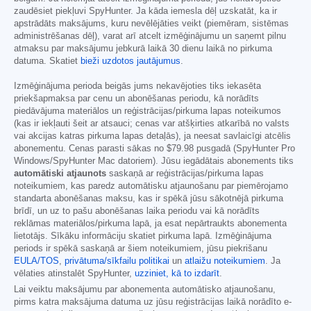
zaudēsiet piekļuvi SpyHunter. Ja kāda iemesla dēļ uzskatāt, ka ir
apstrādāts maksājums, kuru nevēlējāties veikt (piemēram, sistēmas
administrēšanas dēļ), varat arī atcelt izmēģinājumu un saņemt pilnu
atmaksu par maksājumu jebkurā laikā 30 dienu laikā no pirkuma
datuma. Skatiet
bieži uzdotos jautājumus
.
Izmēģinājuma perioda beigās jums nekavējoties tiks iekasēta
priekšapmaksa par cenu un abonēšanas periodu, kā norādīts
piedāvājuma materiālos un reģistrācijas/pirkuma lapas noteikumos
(kas ir iekļauti šeit ar atsauci; cenas var atšķirties atkarībā no valsts
vai akcijas katras pirkuma lapas detaļās), ja neesat savlaicīgi atcēlis
abonementu. Cenas parasti sākas no
$79.98
pusgadā (SpyHunter Pro
Windows/SpyHunter Mac datoriem). Jūsu iegādātais abonements tiks
automātiski atjaunots
saskaņā ar reģistrācijas/pirkuma lapas
noteikumiem, kas paredz automātisku atjaunošanu par piemērojamo
standarta abonēšanas maksu, kas ir spēkā jūsu sākotnējā pirkuma
brīdī, un uz to pašu abonēšanas laika periodu vai kā norādīts
reklāmas materiālos/pirkuma lapā, ja esat nepārtraukts abonementa
lietotājs. Sīkāku informāciju skatiet pirkuma lapā. Izmēģinājuma
periods ir spēkā saskaņā ar šiem noteikumiem, jūsu piekrišanu
EULA/TOS
,
privātuma/sīkfailu politikai
un
atlaižu noteikumiem
. Ja
vēlaties atinstalēt SpyHunter,
uzziniet, kā to izdarīt
.
Lai veiktu maksājumu par abonementa automātisko atjaunošanu,
pirms katra maksājuma datuma uz jūsu reģistrācijas laikā norādīto e-