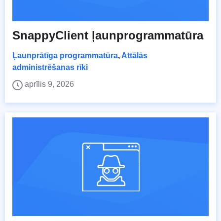
SnappyClient ļaunprogrammatūra
Ļaunprātīga programmatūra
,
Attālās
administrēšanas rīki
aprīlis 9, 2026