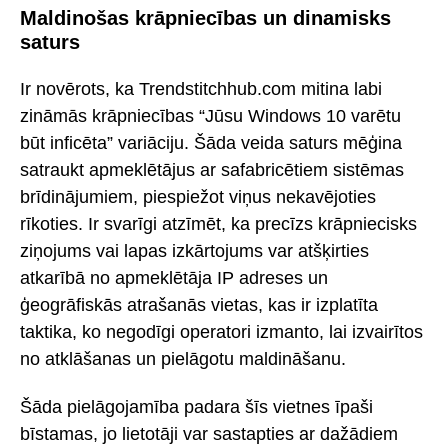
Maldinošas krāpniecības un dinamisks
saturs
Ir novērots, ka Trendstitchhub.com mitina labi
zināmās krāpniecības “Jūsu Windows 10 varētu
būt inficēta” variāciju. Šāda veida saturs mēģina
satraukt apmeklētājus ar safabricētiem sistēmas
brīdinājumiem, piespiežot viņus nekavējoties
rīkoties. Ir svarīgi atzīmēt, ka precīzs krāpniecisks
ziņojums vai lapas izkārtojums var atšķirties
atkarībā no apmeklētāja IP adreses un
ģeogrāfiskās atrašanās vietas, kas ir izplatīta
taktika, ko negodīgi operatori izmanto, lai izvairītos
no atklāšanas un pielāgotu maldināšanu.
Šāda pielāgojamība padara šīs vietnes īpaši
bīstamas, jo lietotāji var sastapties ar dažādiem