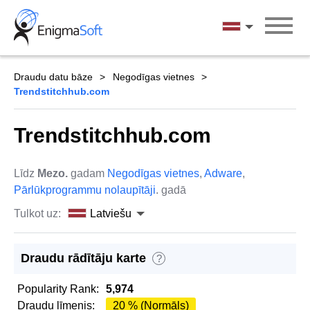
Skip
to
Latviešu
content
Draudu datu bāze
Negodīgas vietnes
Trendstitchhub.com
Trendstitchhub.com
Līdz
Mezo.
gadam
Negodīgas vietnes
,
Adware
,
Pārlūkprogrammu nolaupītāji
. gadā
Tulkot uz:
Latviešu
Draudu rādītāju karte
?
Popularity Rank:
5,974
Draudu līmenis:
20 % (Normāls)