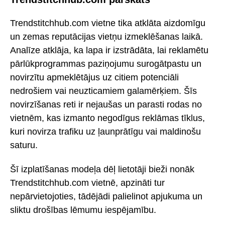
Trendstitchhub.com vietne tika atklāta aizdomīgu
un zemas reputācijas vietņu izmeklēšanas laikā.
Analīze atklāja, ka lapa ir izstrādāta, lai reklamētu
pārlūkprogrammas paziņojumu surogātpastu un
novirzītu apmeklētājus uz citiem potenciāli
nedrošiem vai neuzticamiem galamērķiem. Šīs
novirzīšanas reti ir nejaušas un parasti rodas no
vietnēm, kas izmanto negodīgus reklāmas tīklus,
kuri novirza trafiku uz ļaunprātīgu vai maldinošu
saturu.
Šī izplatīšanas modeļa dēļ lietotāji bieži nonāk
Trendstitchhub.com vietnē, apzināti tur
nepārvietojoties, tādējādi palielinot apjukuma un
sliktu drošības lēmumu iespējamību.