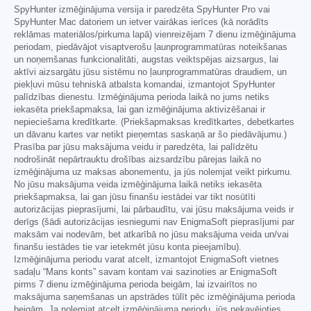
SpyHunter izmēģinājuma versija ir paredzēta SpyHunter Pro vai
SpyHunter Mac datoriem un ietver vairākas ierīces (kā norādīts
reklāmas materiālos/pirkuma lapā) vienreizējam 7 dienu izmēģinājuma
periodam, piedāvājot visaptverošu ļaunprogrammatūras noteikšanas
un noņemšanas funkcionalitāti, augstas veiktspējas aizsargus, lai
aktīvi aizsargātu jūsu sistēmu no ļaunprogrammatūras draudiem, un
piekļuvi mūsu tehniskā atbalsta komandai, izmantojot SpyHunter
palīdzības dienestu. Izmēģinājuma perioda laikā no jums netiks
iekasēta priekšapmaksa, lai gan izmēģinājuma aktivizēšanai ir
nepieciešama kredītkarte. (Priekšapmaksas kredītkartes, debetkartes
un dāvanu kartes var netikt pieņemtas saskaņā ar šo piedāvājumu.)
Prasība par jūsu maksājuma veidu ir paredzēta, lai palīdzētu
nodrošināt nepārtrauktu drošības aizsardzību pārejas laikā no
izmēģinājuma uz maksas abonementu, ja jūs nolemjat veikt pirkumu.
No jūsu maksājuma veida izmēģinājuma laikā netiks iekasēta
priekšapmaksa, lai gan jūsu finanšu iestādei var tikt nosūtīti
autorizācijas pieprasījumi, lai pārbaudītu, vai jūsu maksājuma veids ir
derīgs (šādi autorizācijas iesniegumi nav EnigmaSoft pieprasījumi par
maksām vai nodevām, bet atkarībā no jūsu maksājuma veida un/vai
finanšu iestādes tie var ietekmēt jūsu konta pieejamību).
Izmēģinājuma periodu varat atcelt, izmantojot EnigmaSoft vietnes
sadaļu “Mans konts” savam kontam vai sazinoties ar EnigmaSoft
pirms 7 dienu izmēģinājuma perioda beigām, lai izvairītos no
maksājuma saņemšanas un apstrādes tūlīt pēc izmēģinājuma perioda
beigām. Ja nolemjat atcelt izmēģinājuma periodu, jūs nekavējoties