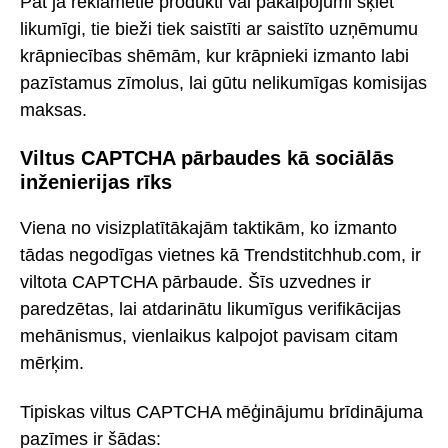
Pat ja reklamētie produkti vai pakalpojumi šķiet
likumīgi, tie bieži tiek saistīti ar saistīto uzņēmumu
krāpniecības shēmām, kur krāpnieki izmanto labi
pazīstamus zīmolus, lai gūtu nelikumīgas komisijas
maksas.
Viltus CAPTCHA pārbaudes kā sociālās
inženierijas rīks
Viena no visizplatītākajām taktikām, ko izmanto
tādas negodīgas vietnes kā Trendstitchhub.com, ir
viltota CAPTCHA pārbaude. Šīs uzvednes ir
paredzētas, lai atdarinātu likumīgus verifikācijas
mehānismus, vienlaikus kalpojot pavisam citam
mērķim.
Tipiskas viltus CAPTCHA mēģinājumu brīdinājuma
pazīmes ir šādas: