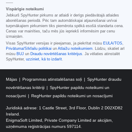
------
Vispārīgie noteikumi
Jebkurš SpyHunter pirkums ar atlaidi ir derīgs piedāvātajā atlaides
abonēšanas periodā. Pēc tam automātiskajai atjaunošanai un/vai
turpmākajiem pirkumiem tiks piemērota spēkā esošā standarta cena.
Cenas var mainīties, taču mēs jūs iepriekš informēsim par cenu
izmaiņām.
Visas SpyHunter versijas ir pieejamas, ja piekrītat mūsu
EULA/TOS
,
Privātuma/Sīkfailu politikai
un
Atlaižu noteikumiem
. Lūdzu, skatiet arī
mūsu
BUJ
un
Draudu novērtēšanas kritērijus
. Ja vēlaties atinstalēt
SpyHunter,
uzziniet, kā to izdarīt
.
Mājas
Programmas atinstalēšanas soļi
SpyHunter draudu
novērtēšanas kritēriji
SpyHunter papildu noteikumi un
nosacījumi
RegHunter papildu noteikumi un nosacījumi
Juridiskā adrese: 1 Castle Street, 3rd Floor, Dublin 2 D02XD82
Ireland.
EnigmaSoft Limited, Private Company Limited ar akcijām,
uzņēmuma reģistrācijas numurs 597114.