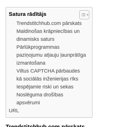
Satura rādītājs
Trendstitchhub.com pārskats
Maldinošas krāpniecības un
dinamisks saturs
Pārlūkprogrammas
paziņojumu atļauju ļaunprātīga
izmantošana
Viltus CAPTCHA pārbaudes
kā sociālās inženierijas rīks
Iespējamie riski un sekas
Noslēguma drošības
apsvērumi
URL
Trendstitchhub.com pārskats