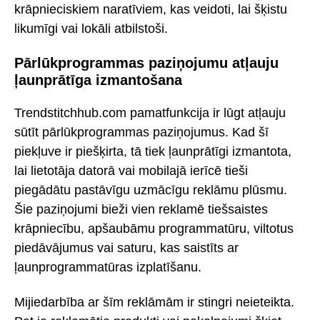
krāpnieciskiem naratīviem, kas veidoti, lai šķistu
likumīgi vai lokāli atbilstoši.
Pārlūkprogrammas paziņojumu atļauju
ļaunprātīga izmantošana
Trendstitchhub.com pamatfunkcija ir lūgt atļauju
sūtīt pārlūkprogrammas paziņojumus. Kad šī
piekļuve ir piešķirta, tā tiek ļaunprātīgi izmantota,
lai lietotāja datorā vai mobilajā ierīcē tieši
piegādātu pastāvīgu uzmācīgu reklāmu plūsmu.
Šie paziņojumi bieži vien reklamē tiešsaistes
krāpniecību, apšaubāmu programmatūru, viltotus
piedāvājumus vai saturu, kas saistīts ar
ļaunprogrammatūras izplatīšanu.
Mijiedarbība ar šīm reklāmām ir stingri neieteikta.