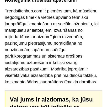
Trendstitchhub.com ir piemērs tam, kā mūsdienu
negodīgas tīmekļa vietnes apvieno tehnisku
ļaunprātīgu izmantošanu ar sociālo inženieriju, lai
manipulētu ar lietotājiem. Izvairīšanās no
mijiedarbības ar aizdomīgiem uzvednēm,
paziņojumu pieprasījumu noraidīšana no
neuzticamām lapām un spēcīgu
pārlūkprogrammas un sistēmas drošības
iestatījumu uzturēšana ir kritiski svarīgi
aizsardzības pasākumi. Modrība joprojām ir
visefektīvākā aizsardzība pret maldinošu taktiku,
ko izmanto šādas ļaunprātīgas tīmekļa darbības.
Vai jums ir aizdomas, ka jūsu
dators var būt inficēts ar