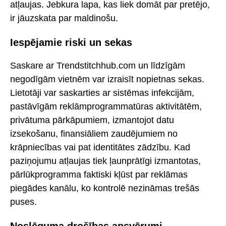
atļaujas. Jebkura lapa, kas liek domāt par pretējo,
ir jāuzskata par maldinošu.
Iespējamie riski un sekas
Saskare ar Trendstitchhub.com un līdzīgām
negodīgām vietnēm var izraisīt nopietnas sekas.
Lietotāji var saskarties ar sistēmas infekcijām,
pastāvīgām reklāmprogrammatūras aktivitātēm,
privātuma pārkāpumiem, izmantojot datu
izsekošanu, finansiāliem zaudējumiem no
krāpniecības vai pat identitātes zādzību. Kad
paziņojumu atļaujas tiek ļaunprātīgi izmantotas,
pārlūkprogramma faktiski kļūst par reklāmas
piegādes kanālu, ko kontrolē nezināmas trešās
puses.
Noslēguma drošības apsvērumi