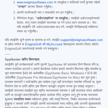
www.enigmasoftware.com
मा जानुहोस् र माथिल्लो दायाँ कुनामा रहेको
"लगइन"
बटनमा क्लिक गर्नुहोस्।
आफ्नो प्रयोगकर्ता नाम र पासवर्डले लग इन गर्नुहोस्।
नेभिगेसन मेनुमा,
"अर्डर/लाइसेन्स" मा जानुहोस्।
तपाईंको अर्डर/लाइसेन्सको
छेउमा, लागू भएमा तपाईंको सदस्यता रद्द गर्न एउटा बटन उपलब्ध छ। नोट:
यदि तपाईंसँग धेरै अर्डर/उत्पादनहरू छन् भने, तपाईंले तिनीहरूलाई व्यक्तिगत
रूपमा रद्द गर्नुपर्नेछ।
यदि तपाईंसँग कुनै प्रश्न वा समस्या छ भने, तपाईंले
support@enigmasoftware.com
मा इमेल मार्फत वा
EnigmaSoft को MyAccount
वेबसाइटमा समर्थन टिकट खोलेर
EnigmaSoft समर्थनलाई सम्पर्क गर्न सक्नुहुन्छ।
------
SpyHunter खरिद विवरणहरू
तपाईंसँग पूर्ण कार्यक्षमताको लागि तुरुन्तै SpyHunter को सदस्यता लिने विकल्प पनि छ,
जसमा मालवेयर हटाउने र हाम्रो हेल्पडेस्क मार्फत हाम्रो समर्थन विभागमा पहुँच समावेश छ,
जुन सामान्यतया
$49.98
अर्धवार्षिक (SpyHunter Basic Windows) र
$79.98
अर्धवार्षिक (SpyHunter Pro Windows/SpyHunter for Mac) बाट सुरु हुन्छ।
प्रस्ताव सामग्री र दर्ता/खरीद पृष्ठ सर्तहरू (जुन यहाँ सन्दर्भद्वारा समावेश गरिएको छ; मूल्य
निर्धारण देश वा प्रति खरिद पृष्ठ विवरण प्रवर्द्धन अनुसार फरक हुन सक्छ) अनुसार।
तपाईंको सदस्यता तपाईंको मूल खरिद सदस्यताको समयमा र उही सदस्यता समय अवधिको
लागि वा प्रवर्द्धन सामग्री/खरीद पृष्ठमा उल्लेख गरिए अनुसार लागू हुने मानक सदस्यता
शुल्कमा
स्वचालित रूपमा
नवीकरण हुनेछ, यदि तपाईं निरन्तर, निर्बाध सदस्यता प्रयोगकर्ता
हुनुहुन्छ र जसको लागि तपाईंले आफ्नो सदस्यताको म्याद सकिनु अघि आगामी शुल्कहरूको