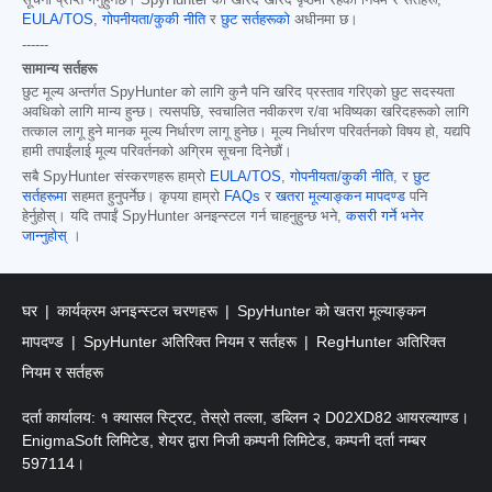
सूचना प्राप्त गर्नुहुनेछ। SpyHunter को खरिद खरिद पृष्ठमा रहेका नियम र सर्तहरू,
EULA/TOS
,
गोपनीयता/कुकी नीति
र
छुट सर्तहरूको
अधीनमा छ।
------
सामान्य सर्तहरू
छुट मूल्य अन्तर्गत SpyHunter को लागि कुनै पनि खरिद प्रस्ताव गरिएको छुट सदस्यता
अवधिको लागि मान्य हुन्छ। त्यसपछि, स्वचालित नवीकरण र/वा भविष्यका खरिदहरूको लागि
तत्काल लागू हुने मानक मूल्य निर्धारण लागू हुनेछ। मूल्य निर्धारण परिवर्तनको विषय हो, यद्यपि
हामी तपाईंलाई मूल्य परिवर्तनको अग्रिम सूचना दिनेछौं।
सबै SpyHunter संस्करणहरू हाम्रो
EULA/TOS
,
गोपनीयता/कुकी नीति
, र
छुट
सर्तहरूमा
सहमत हुनुपर्नेछ। कृपया हाम्रो
FAQs
र
खतरा मूल्याङ्कन मापदण्ड
पनि
हेर्नुहोस्। यदि तपाईं SpyHunter अनइन्स्टल गर्न चाहनुहुन्छ भने,
कसरी गर्ने भनेर
जान्नुहोस्
।
घर
कार्यक्रम अनइन्स्टल चरणहरू
SpyHunter को खतरा मूल्याङ्कन
मापदण्ड
SpyHunter अतिरिक्त नियम र सर्तहरू
RegHunter अतिरिक्त
नियम र सर्तहरू
दर्ता कार्यालय: १ क्यासल स्ट्रिट, तेस्रो तल्ला, डब्लिन २ D02XD82 आयरल्याण्ड।
EnigmaSoft लिमिटेड, शेयर द्वारा निजी कम्पनी लिमिटेड, कम्पनी दर्ता नम्बर
597114।