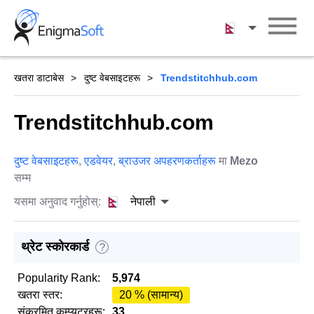
Skip
to
नेपाली
content
खतरा डाटाबेस
दुष्ट वेबसाइटहरू
Trendstitchhub.com
Trendstitchhub.com
दुष्ट वेबसाइटहरू
,
एडवेयर
,
ब्राउजर अपहरणकर्ताहरू
मा
Mezo
सम्म
यसमा अनुवाद गर्नुहोस्:
नेपाली
थ्रेट स्कोरकार्ड
?
Popularity Rank:
5,974
खतरा स्तर:
20 % (सामान्य)
संक्रमित कम्प्युटरहरू:
33