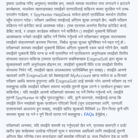
पृष्ठमा उल्लेख गरिए अनुसार) समावेश छन्, जसले व्यापक मालवेयर पत्ता लगाउने र हटाउने
कार्यक्षमता, मालवेयर खतराहरूबाट तपाईंको प्रणालीलाई सक्रिय रूपमा सुरक्षित गर्न उच्च-
प्रदर्शन गार्डहरू, र SpyHunter HelpDesk मार्फत हाम्रो प्राविधिक समर्थन टोलीमा
पहुँच प्रदान गर्दछ। परीक्षण अवधिमा तपाईंलाई अग्रिम शुल्क लगाइने छैन, यद्यपि परीक्षण
सक्रिय गर्न क्रेडिट कार्ड आवश्यक पर्दछ। (यस प्रस्ताव अन्तर्गत प्रिपेड क्रेडिट कार्ड,
डेबिट कार्ड, र उपहार कार्डहरू स्वीकार गर्न सकिँदैन।) तपाईंको भुक्तानी विधिको
आवश्यकता भनेको तपाईंले खरिद गर्ने निर्णय गर्नुभयो भने परीक्षणबाट सशुल्क सदस्यतामा
तपाईंको संक्रमणको क्रममा निरन्तर, निर्बाध सुरक्षा सुरक्षा सुनिश्चित गर्न मद्दत गर्नु हो।
परीक्षणको समयमा तपाईंको भुक्तानी विधिमा अग्रिम भुक्तानी रकम चार्ज गरिने छैन, यद्यपि
तपाईंको भुक्तानी विधि मान्य छ भनी प्रमाणित गर्न प्राधिकरण अनुरोधहरू तपाईंको वित्तीय
संस्थामा पठाउन सकिन्छ (त्यस्ता प्राधिकरण सबमिशनहरू EnigmaSoft द्वारा शुल्क वा
शुल्कहरूको लागि अनुरोधहरू होइनन् तर, तपाईंको भुक्तानी विधि र/वा तपाईंको वित्तीय
संस्थामा निर्भर गर्दै, तपाईंको खाता उपलब्धतामा प्रतिबिम्बित हुन सक्छ)। तपाईंले आफ्नो
खाताको लागि EnigmaSoft को वेबसाइटको MyAccount खण्ड मार्फत वा ७-दिनको
परीक्षण अवधि समाप्त हुनुभन्दा अघि EnigmaSoft लाई सम्पर्क गरेर आफ्नो परीक्षण रद्द गर्न
सक्नुहुन्छ ताकि तपाईंको परीक्षण समाप्त भएपछि तुरुन्तै शुल्क लाग्ने र प्रशोधन हुनबाट बच्न
सकियोस्। यदि तपाईंले आफ्नो परीक्षणको समयमा रद्द गर्ने निर्णय गर्नुभयो भने, तपाईंले
तुरुन्तै SpyHunter मा पहुँच गुमाउनुहुनेछ। यदि, कुनै कारणले, तपाईंलाई लाग्छ कि
तपाईंले लिन नचाहेको शुल्क प्रशोधन गरिएको थियो (जुन उदाहरणका लागि, प्रणाली
प्रशासनको आधारमा हुन सक्छ), तपाईंले खरिद शुल्कको मितिको ३० दिन भित्र कुनै पनि
समयमा शुल्क रद्द गर्न र पूर्ण फिर्ता प्राप्त गर्न सक्नुहुन्छ।
FAQs
हेर्नुहोस्।
परीक्षणको अन्त्यमा, यदि तपाईंले समयमै रद्द गर्नुभएको छैन भने, प्रस्ताव सामग्री र दर्ता/
खरीद पृष्ठ सर्तहरूमा उल्लेख गरिएको मूल्य र सदस्यता अवधिको लागि तपाईंलाई तुरुन्तै
अग्रिम बिल गरिनेछ (जुन सन्दर्भद्वारा यहाँ समावेश गरिएको छ; मूल्य निर्धारण देश वा प्रति