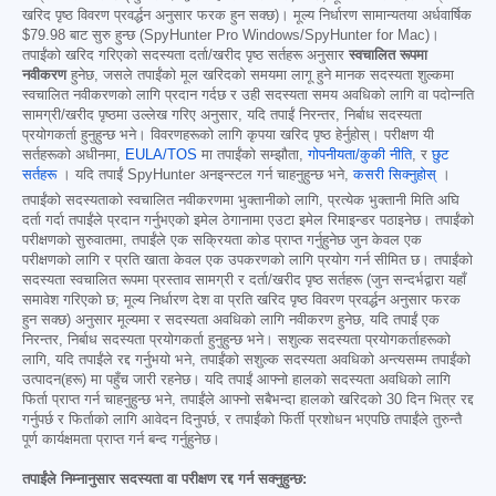
खरिद पृष्ठ विवरण प्रवर्द्धन अनुसार फरक हुन सक्छ)। मूल्य निर्धारण सामान्यतया अर्धवार्षिक
$79.98
बाट सुरु हुन्छ (SpyHunter Pro Windows/SpyHunter for Mac)।
तपाईंको खरिद गरिएको सदस्यता दर्ता/खरीद पृष्ठ सर्तहरू अनुसार
स्वचालित रूपमा
नवीकरण
हुनेछ, जसले तपाईंको मूल खरिदको समयमा लागू हुने मानक सदस्यता शुल्कमा
स्वचालित नवीकरणको लागि प्रदान गर्दछ र उही सदस्यता समय अवधिको लागि वा पदोन्नति
सामग्री/खरीद पृष्ठमा उल्लेख गरिए अनुसार, यदि तपाईं निरन्तर, निर्बाध सदस्यता
प्रयोगकर्ता हुनुहुन्छ भने। विवरणहरूको लागि कृपया खरिद पृष्ठ हेर्नुहोस्। परीक्षण यी
सर्तहरूको अधीनमा,
EULA/TOS
मा तपाईंको सम्झौता,
गोपनीयता/कुकी नीति
, र
छुट
सर्तहरू
। यदि तपाईं SpyHunter अनइन्स्टल गर्न चाहनुहुन्छ भने,
कसरी सिक्नुहोस्
।
तपाईंको सदस्यताको स्वचालित नवीकरणमा भुक्तानीको लागि, प्रत्येक भुक्तानी मिति अघि
दर्ता गर्दा तपाईंले प्रदान गर्नुभएको इमेल ठेगानामा एउटा इमेल रिमाइन्डर पठाइनेछ। तपाईंको
परीक्षणको सुरुवातमा, तपाईंले एक सक्रियता कोड प्राप्त गर्नुहुनेछ जुन केवल एक
परीक्षणको लागि र प्रति खाता केवल एक उपकरणको लागि प्रयोग गर्न सीमित छ। तपाईंको
सदस्यता स्वचालित रूपमा प्रस्ताव सामग्री र दर्ता/खरीद पृष्ठ सर्तहरू (जुन सन्दर्भद्वारा यहाँ
समावेश गरिएको छ; मूल्य निर्धारण देश वा प्रति खरिद पृष्ठ विवरण प्रवर्द्धन अनुसार फरक
हुन सक्छ) अनुसार मूल्यमा र सदस्यता अवधिको लागि नवीकरण हुनेछ, यदि तपाईं एक
निरन्तर, निर्बाध सदस्यता प्रयोगकर्ता हुनुहुन्छ भने। सशुल्क सदस्यता प्रयोगकर्ताहरूको
लागि, यदि तपाईंले रद्द गर्नुभयो भने, तपाईंको सशुल्क सदस्यता अवधिको अन्त्यसम्म तपाईंको
उत्पादन(हरू) मा पहुँच जारी रहनेछ। यदि तपाईं आफ्नो हालको सदस्यता अवधिको लागि
फिर्ता प्राप्त गर्न चाहनुहुन्छ भने, तपाईंले आफ्नो सबैभन्दा हालको खरिदको 30 दिन भित्र रद्द
गर्नुपर्छ र फिर्ताको लागि आवेदन दिनुपर्छ, र तपाईंको फिर्ती प्रशोधन भएपछि तपाईंले तुरुन्तै
पूर्ण कार्यक्षमता प्राप्त गर्न बन्द गर्नुहुनेछ।
तपाईंले निम्नानुसार सदस्यता वा परीक्षण रद्द गर्न सक्नुहुन्छ: