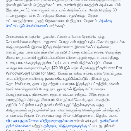
நீங்கள் நம்பினால் (எடுத்துக்காட்டாக, கணினி நிர்வாகத்தின் அடிப்படையில்
இது நிகழலாம்), கொள்முதல் கட்டணம் விதிக்கப்பட்ட தேதியிலிருந்து 30
நாட்களுக்குள் எந்த நேரத்திலும் நீங்கள் ரத்துசெய்து, அந்தக்
கட்டணத்திற்கான முழுத் தொகையையும் திரும்பப் பெறலாம்.
அடிக்கடி
கேட்கப்படும் கேள்விகளைப்
பார்க்கவும்.
சோதனைக் காலத்தின் முடிவில், நீங்கள் சரியான நேரத்தில் ரத்து
செய்யவில்லை என்றால், சலுகைப் பொருட்கள் மற்றும் பதிவு/கொள்முதல் பக்க
விதிமுறைகளில் (இவை இங்கு மேற்கோளாக இணைக்கப்பட்டுள்ளன;
கொள்முதல் பக்க விவரங்களின்படி நாடு அல்லது விளம்பரத்தைப் பொறுத்து
விலை மாறுபடலாம்) குறிப்பிடப்பட்டுள்ள விலை மற்றும் சந்தாக் காலத்திற்கு
உடனடியாக உங்களுக்கு முன்கூட்டியே கட்டணம் விதிக்கப்படும். விலை
பொதுவாக அரையாண்டுக்கு
$79.98
இல் தொடங்குகிறது (SpyHunter Pro
Windows/SpyHunter for Mac). நீங்கள் வாங்கிய சந்தா, பதிவு/கொள்முதல்
பக்க விதிமுறைகளின்படி
தானாகவே புதுப்பிக்கப்படும்
. நீங்கள் ஒரு
தொடர்ச்சியான, தடையற்ற சந்தாப் பயனராக இருக்கும் பட்சத்தில், உங்கள்
அசல் கொள்முதலின் போது நடைமுறையில் இருந்த அப்போதைய
பொருந்தக்கூடிய நிலையான சந்தாக் கட்டணத்திலும், அதே சந்தாக்
காலத்திற்கும் அல்லது விளம்பரப் பொருட்கள்/கொள்முதல் பக்கத்தில்
குறிப்பிடப்பட்டுள்ளபடியும் தானியங்கிப் புதுப்பித்தல்களுக்கு அந்த
விதிமுறைகள் வழிவகுக்கின்றன. விவரங்களுக்கு கொள்முதல் பக்கத்தைப்
பார்க்கவும். இந்தச் சோதனையானது இந்த விதிமுறைகள், இறுதிப் பயனர்
உரிம ஒப்பந்தம்/சேவை விதிமுறைகளுக்கான
உங்கள் ஒப்புதல்,
தனியுரிமை/
குக்கீ கொள்கை
மற்றும்
தள்ளுபடி விதிமுறைகளுக்கு
உட்பட்டது. நீங்கள்