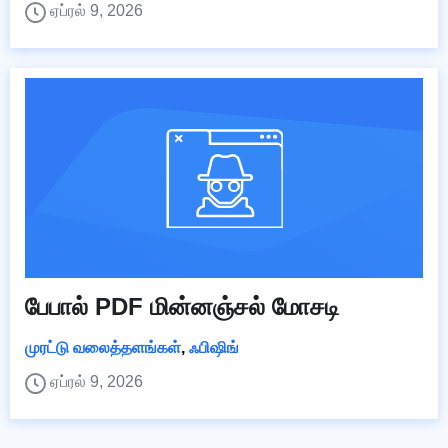
ஏப்ரல் 9, 2026
பேபால் PDF மின்னஞ்சல் மோசடி
முரட்டு வலைத்தளங்கள்
,
ஃபிஷிங்
ஏப்ரல் 9, 2026