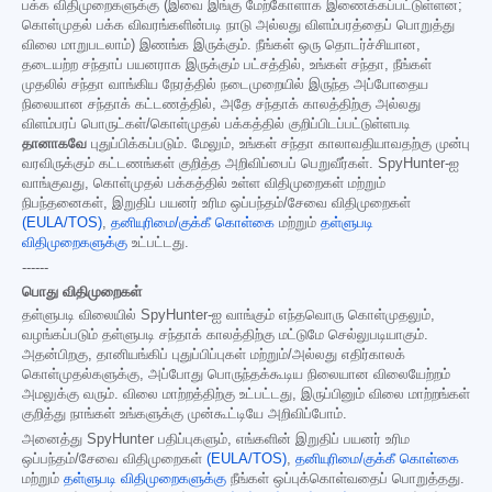
பக்க விதிமுறைகளுக்கு (இவை இங்கு மேற்கோளாக இணைக்கப்பட்டுள்ளன;
கொள்முதல் பக்க விவரங்களின்படி நாடு அல்லது விளம்பரத்தைப் பொறுத்து
விலை மாறுபடலாம்) இணங்க இருக்கும். நீங்கள் ஒரு தொடர்ச்சியான,
தடையற்ற சந்தாப் பயனராக இருக்கும் பட்சத்தில், உங்கள் சந்தா, நீங்கள்
முதலில் சந்தா வாங்கிய நேரத்தில் நடைமுறையில் இருந்த அப்போதைய
நிலையான சந்தாக் கட்டணத்தில், அதே சந்தாக் காலத்திற்கு அல்லது
விளம்பரப் பொருட்கள்/கொள்முதல் பக்கத்தில் குறிப்பிடப்பட்டுள்ளபடி
தானாகவே
புதுப்பிக்கப்படும். மேலும், உங்கள் சந்தா காலாவதியாவதற்கு முன்பு
வரவிருக்கும் கட்டணங்கள் குறித்த அறிவிப்பைப் பெறுவீர்கள். SpyHunter-ஐ
வாங்குவது, கொள்முதல் பக்கத்தில் உள்ள விதிமுறைகள் மற்றும்
நிபந்தனைகள், இறுதிப் பயனர் உரிம ஒப்பந்தம்/சேவை விதிமுறைகள்
(EULA/TOS)
,
தனியுரிமை/குக்கீ கொள்கை
மற்றும்
தள்ளுபடி
விதிமுறைகளுக்கு
உட்பட்டது.
------
பொது விதிமுறைகள்
தள்ளுபடி விலையில் SpyHunter-ஐ வாங்கும் எந்தவொரு கொள்முதலும்,
வழங்கப்படும் தள்ளுபடி சந்தாக் காலத்திற்கு மட்டுமே செல்லுபடியாகும்.
அதன்பிறகு, தானியங்கிப் புதுப்பிப்புகள் மற்றும்/அல்லது எதிர்காலக்
கொள்முதல்களுக்கு, அப்போது பொருந்தக்கூடிய நிலையான விலையேற்றம்
அமலுக்கு வரும். விலை மாற்றத்திற்கு உட்பட்டது, இருப்பினும் விலை மாற்றங்கள்
குறித்து நாங்கள் உங்களுக்கு முன்கூட்டியே அறிவிப்போம்.
அனைத்து SpyHunter பதிப்புகளும், எங்களின் இறுதிப் பயனர் உரிம
ஒப்பந்தம்/சேவை விதிமுறைகள்
(EULA/TOS)
,
தனியுரிமை/குக்கீ கொள்கை
மற்றும்
தள்ளுபடி விதிமுறைகளுக்கு
நீங்கள் ஒப்புக்கொள்வதைப் பொறுத்தது.