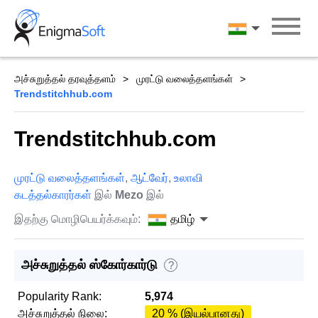
Skip
to
தமிழ்
content
அச்சுறுத்தல் தரவுத்தளம்
முரட்டு வலைத்தளங்கள்
Trendstitchhub.com
Trendstitchhub.com
முரட்டு வலைத்தளங்கள்
,
ஆட்வேர்
,
உலாவி
கடத்தல்காரர்கள்
இல்
Mezo
இல்
இதற்கு மொழிபெயர்க்கவும்:
தமிழ்
அச்சுறுத்தல் ஸ்கோர்கார்டு
?
Popularity Rank:
5,974
அச்சுறுத்தல் நிலை:
20 % (இயல்பானது)