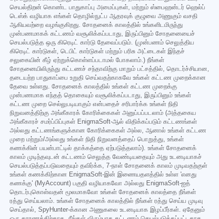
செயல்திறன் கொண்ட பாதுகாப்பு அமைப்புகள், மற்றும் ஸ்பைஹன்டர் ஹெல்ப்
டெஸ்க் வழியாக எங்கள் தொழில்நுட்ப ஆதரவுக் குழுவை அணுகும் வசதி
ஆகியவற்றை வழங்குகிறது. சோதனைக் காலத்தில் உங்களிடமிருந்து
முன்பணமாகக் கட்டணம் வசூலிக்கப்படாது, இருப்பினும் சோதனையைச்
செயல்படுத்த ஒரு கிரெடிட் கார்டு தேவைப்படும். (முன்பணம் செலுத்திய
கிரெடிட் கார்டுகள், டெபிட் கார்டுகள் மற்றும் பரிசு அட்டைகள் இந்தச்
சலுகையின் கீழ் ஏற்றுக்கொள்ளப்படாமல் போகலாம்.) நீங்கள்
சோதனையிலிருந்து கட்டணச் சந்தாவிற்கு மாறும் பட்சத்தில், தொடர்ச்சியான,
தடையற்ற பாதுகாப்பை உறுதி செய்வதற்காகவே உங்கள் கட்டண முறைக்கான
தேவை உள்ளது. சோதனைக் காலத்தில் உங்கள் கட்டண முறைக்கு
முன்பணமாக எந்தத் தொகையும் வசூலிக்கப்படாது, இருப்பினும் உங்கள்
கட்டண முறை செல்லுபடியாகும் என்பதைச் சரிபார்க்க உங்கள் நிதி
நிறுவனத்திற்கு அங்கீகாரக் கோரிக்கைகள் அனுப்பப்படலாம் (அத்தகைய
அங்கீகாரச் சமர்ப்பிப்புகள் EnigmaSoft-ஆல் விதிக்கப்படும் கட்டணங்கள்
அல்லது கட்டணங்களுக்கான கோரிக்கைகள் அல்ல, ஆனால் உங்கள் கட்டண
முறை மற்றும்/அல்லது உங்கள் நிதி நிறுவனத்தைப் பொறுத்து, உங்கள்
கணக்கின் பயன்பாட்டில் தாக்கத்தை ஏற்படுத்தலாம்). உங்கள் சோதனைக்
காலம் முடிந்தவுடன் கட்டணம் செலுத்த வேண்டியதையும் அது உடனடியாகச்
செயல்படுத்தப்படுவதையும் தவிர்க்க, 7-நாள் சோதனைக் காலம் முடிவதற்குள்
உங்கள் கணக்கிற்கான EnigmaSoft-இன் இணையதளத்தில் உள்ள 'எனது
கணக்கு' (MyAccount) பகுதி வழியாகவோ அல்லது EnigmaSoft-ஐத்
தொடர்புகொள்வதன் மூலமாகவோ உங்கள் சோதனைக் காலத்தை நீங்கள்
ரத்து செய்யலாம். உங்கள் சோதனைக் காலத்தில் நீங்கள் ரத்து செய்ய முடிவு
செய்தால், SpyHunter-க்கான அணுகலை உடனடியாக இழப்பீர்கள். ஏதேனும்
ஒரு காரணத்திற்காக, நீங்கள் விரும்பாத கட்டணம் செயல்படுத்தப்பட்டதாக