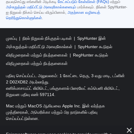
தயவுசெய்து எங்களின் அடிக்கடி
கேட்கப்படும் கேள்விகள் (FAQs)
மற்றும்
அச்சுறுத்தல் மதிப்பீட்டு அளவுகோல்களையும்
பார்க்கவும். நீங்கள் SpyHunter-
ஐ நிறுவல் நீக்கம் செய்ய விரும்பினால்,
அதற்கான வழியைத்
தெரிந்துகொள்ளுங்கள்
.
முகப்பு
நிரல் நிறுவல் நீக்குதல் படிகள்
SpyHunter இன்
அச்சுறுத்தல் மதிப்பீட்டு அளவுகோல்கள்
SpyHunter கூடுதல்
விதிமுறைகள் மற்றும் நிபந்தனைகள்
RegHunter கூடுதல்
விதிமுறைகள் மற்றும் நிபந்தனைகள்
பதிவு செய்யப்பட்ட அலுவலகம்: 1 கோட்டை தெரு, 3 வது மாடி, டப்ளின்
2 D02XD82 அயர்லாந்து.
எனிக்மாசாஃப்ட் லிமிடெட், பங்குகளால் பிரைவேட் கம்பெனி லிமிடெட்,
நிறுவன பதிவு எண் 597114.
Mac மற்றும் MacOS ஆகியவை Apple Inc. இன் வர்த்தக
முத்திரைகள், அமெரிக்கா மற்றும் பிற நாடுகளில் பதிவு
செய்யப்பட்டுள்ளன.
பதிப்புரிமை 2016-
2026
. எனிக்மாசாஃப்ட் லிமிடெட். அனைத்து