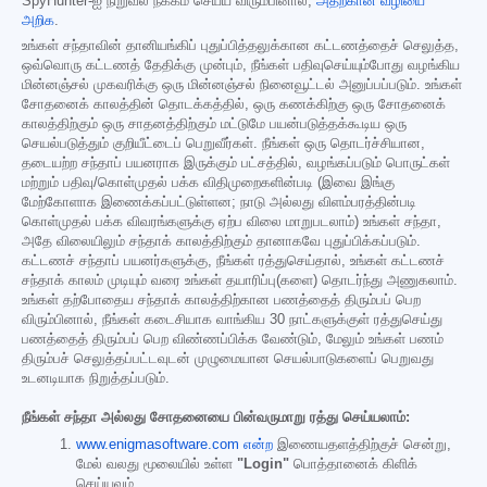
SpyHunter-ஐ நிறுவல் நீக்கம் செய்ய விரும்பினால்,
அதற்கான வழியை
அறிக
.
உங்கள் சந்தாவின் தானியங்கிப் புதுப்பித்தலுக்கான கட்டணத்தைச் செலுத்த,
ஒவ்வொரு கட்டணத் தேதிக்கு முன்பும், நீங்கள் பதிவுசெய்யும்போது வழங்கிய
மின்னஞ்சல் முகவரிக்கு ஒரு மின்னஞ்சல் நினைவூட்டல் அனுப்பப்படும். உங்கள்
சோதனைக் காலத்தின் தொடக்கத்தில், ஒரு கணக்கிற்கு ஒரு சோதனைக்
காலத்திற்கும் ஒரு சாதனத்திற்கும் மட்டுமே பயன்படுத்தக்கூடிய ஒரு
செயல்படுத்தும் குறியீட்டைப் பெறுவீர்கள். நீங்கள் ஒரு தொடர்ச்சியான,
தடையற்ற சந்தாப் பயனராக இருக்கும் பட்சத்தில், வழங்கப்படும் பொருட்கள்
மற்றும் பதிவு/கொள்முதல் பக்க விதிமுறைகளின்படி (இவை இங்கு
மேற்கோளாக இணைக்கப்பட்டுள்ளன; நாடு அல்லது விளம்பரத்தின்படி
கொள்முதல் பக்க விவரங்களுக்கு ஏற்ப விலை மாறுபடலாம்) உங்கள் சந்தா,
அதே விலையிலும் சந்தாக் காலத்திற்கும் தானாகவே புதுப்பிக்கப்படும்.
கட்டணச் சந்தாப் பயனர்களுக்கு, நீங்கள் ரத்துசெய்தால், உங்கள் கட்டணச்
சந்தாக் காலம் முடியும் வரை உங்கள் தயாரிப்பு(களை) தொடர்ந்து அணுகலாம்.
உங்கள் தற்போதைய சந்தாக் காலத்திற்கான பணத்தைத் திரும்பப் பெற
விரும்பினால், நீங்கள் கடைசியாக வாங்கிய 30 நாட்களுக்குள் ரத்துசெய்து
பணத்தைத் திரும்பப் பெற விண்ணப்பிக்க வேண்டும், மேலும் உங்கள் பணம்
திரும்பச் செலுத்தப்பட்டவுடன் முழுமையான செயல்பாடுகளைப் பெறுவது
உடனடியாக நிறுத்தப்படும்.
நீங்கள் சந்தா அல்லது சோதனையை பின்வருமாறு ரத்து செய்யலாம்:
www.enigmasoftware.com என்ற
இணையதளத்திற்குச் சென்று,
மேல் வலது மூலையில் உள்ள
"Login"
பொத்தானைக் கிளிக்
செய்யவும்.