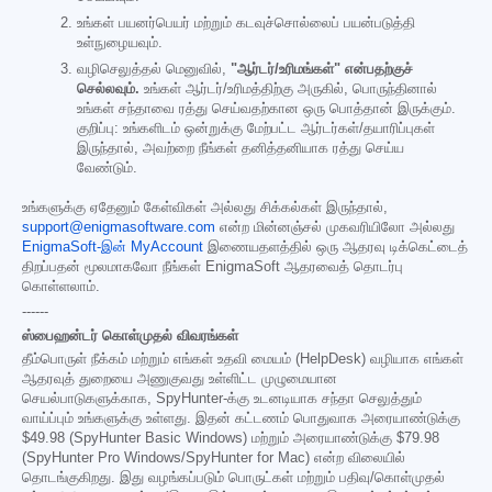
உங்கள் பயனர்பெயர் மற்றும் கடவுச்சொல்லைப் பயன்படுத்தி
உள்நுழையவும்.
வழிசெலுத்தல் மெனுவில்,
"ஆர்டர்/உரிமங்கள்" என்பதற்குச்
செல்லவும்.
உங்கள் ஆர்டர்/உரிமத்திற்கு அருகில், பொருந்தினால்
உங்கள் சந்தாவை ரத்து செய்வதற்கான ஒரு பொத்தான் இருக்கும்.
குறிப்பு: உங்களிடம் ஒன்றுக்கு மேற்பட்ட ஆர்டர்கள்/தயாரிப்புகள்
இருந்தால், அவற்றை நீங்கள் தனித்தனியாக ரத்து செய்ய
வேண்டும்.
உங்களுக்கு ஏதேனும் கேள்விகள் அல்லது சிக்கல்கள் இருந்தால்,
support@enigmasoftware.com
என்ற மின்னஞ்சல் முகவரியிலோ அல்லது
EnigmaSoft-இன் MyAccount
இணையதளத்தில் ஒரு ஆதரவு டிக்கெட்டைத்
திறப்பதன் மூலமாகவோ நீங்கள் EnigmaSoft ஆதரவைத் தொடர்பு
கொள்ளலாம்.
------
ஸ்பைஹன்டர் கொள்முதல் விவரங்கள்
தீம்பொருள் நீக்கம் மற்றும் எங்கள் உதவி மையம் (HelpDesk) வழியாக எங்கள்
ஆதரவுத் துறையை அணுகுவது உள்ளிட்ட முழுமையான
செயல்பாடுகளுக்காக, SpyHunter-க்கு உடனடியாக சந்தா செலுத்தும்
வாய்ப்பும் உங்களுக்கு உள்ளது. இதன் கட்டணம் பொதுவாக அரையாண்டுக்கு
$49.98
(SpyHunter Basic Windows) மற்றும் அரையாண்டுக்கு
$79.98
(SpyHunter Pro Windows/SpyHunter for Mac) என்ற விலையில்
தொடங்குகிறது. இது வழங்கப்படும் பொருட்கள் மற்றும் பதிவு/கொள்முதல்