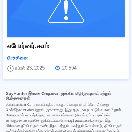
எபோர்னர்.காம்
பிரச்சினை
ஏப்ரல் 23, 2025
20,594
SpyHunter இலவச சோதனை: முக்கிய விதிமுறைகள் மற்றும்
நிபந்தனைகள்
ஸ்பைஹன்டர் சோதனைப் பதிப்பானது, ஸ்பைஹன்டர் ப்ரோ அல்லது
மேக்கிற்கான ஸ்பைஹன்டருக்கானது. இது ஒரு முறை மட்டுமேயான 7-நாள்
சோதனைக் காலத்திற்கு, பல சாதனங்களை (விளம்பரப் பொருட்கள்/
வாங்குதல் பக்கத்தில் குறிப்பிடப்பட்டுள்ளபடி) உள்ளடக்கியுள்ளது. இது
விரிவான தீம்பொருள் கண்டறிதல் மற்றும் அகற்றும் செயல்பாடு, தீம்பொருள்
அச்சுறுத்தல்களிலிருந்து உங்கள் கணினியைத் தீவிரமாகப் பாதுகாக்க உயர்